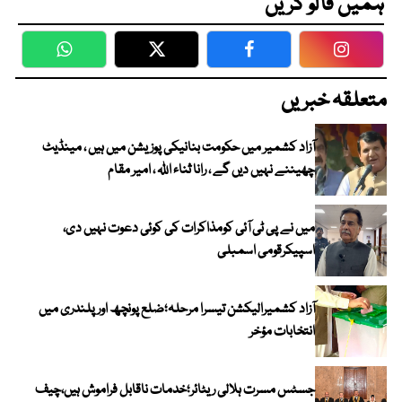
ہمیں فالو کریں
WhatsApp
Twitter
Facebook
Faceboo
متعلقہ خبریں
آزاد کشمیر میں حکومت بنانیکی پوزیشن میں ہیں ، مینڈیٹ
چھیننے نہیں دیں گے ، رانا ثناء اللہ ، امیر مقام
میں نے پی ٹی آئی کومذاکرات کی کوئی دعوت نہیں دی،
اسپیکرقومی اسمبلی
آزاد کشمیرالیکشن تیسرا مرحلہ؛ضلع پونچھ اور پلندری میں
انتخابات مؤخر
جسٹس مسرت ہلالی ریٹائر؛خدمات ناقابل فراموش ہیں،چیف