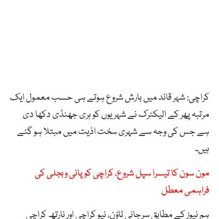
کراچی: شہر قائد میں بارش شروع ہوتے ہی حسب معمول ایک
مرتبہ پھر کے الیکٹرک نے شہریوں کو ہری جھنڈی دکھا دی
ہے جس کی وجہ سے شہری سخت اذیت میں مبتلا ہو گئے
ہیں۔
مون سون کا تیسرا سپل شروع، کراچی کو پانی وبجلی کی
فراہمی معطل
ہم نیوز کے مطابق سرجانی ٹاؤن، نیو کراچی اور نارتھ کراچی