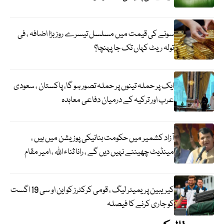
سونے کی قیمت میں مسلسل تیسرے روز بڑا اضافہ ، فی
تولہ ریٹ کہاں تک جا پہنچا؟
ایک پر حملہ تینوں پر حملہ تصور ہو گا، پاکستان ، سعودی
عرب اور ترکیہ کے درمیان دفاعی معاہدہ
آزاد کشمیر میں حکومت بنانیکی پوزیشن میں ہیں ،
مینڈیٹ چھیننے نہیں دیں گے ، رانا ثناء اللہ ، امیر مقام
کیریبین پریمیئر لیگ ، قومی کرکٹرز کو این او سی 19 اگست
کو جاری کرنے کا فیصلہ