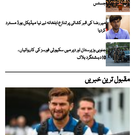
جسٹس
میر رضا کی قبر کشائی پر تنازع،اہلخانہ نے نیا میڈیکل بورڈ مسترد
کردیا
جنوبی وزیرستان اور دیر میں سکیورٹی فورسز کی کارروائیاں ،
10دہشتگرد ہلاک
مقبول ترین خبریں