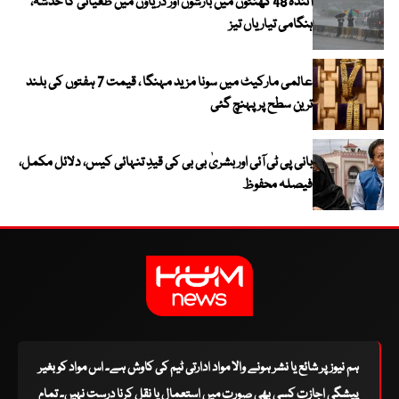
آئندہ 48 گھنٹوں میں بارشوں اور دریاؤں میں طغیانی کا خدشہ،
ہنگامی تیاریاں تیز
عالمی مارکیٹ میں سونا مزید مہنگا ، قیمت 7 ہفتوں کی بلند
ترین سطح پر پہنچ گئی
بانی پی ٹی آئی اور بشریٰ بی بی کی قیدِ تنہائی کیس، دلائل مکمل،
فیصلہ محفوظ
ہم نیوز پر شائع یا نشر ہونے والا مواد ادارتی ٹیم کی کاوش ہے۔ اس مواد کو بغیر
پیشگی اجازت کسی بھی صورت میں استعمال یا نقل کرنا درست نہیں۔ تمام