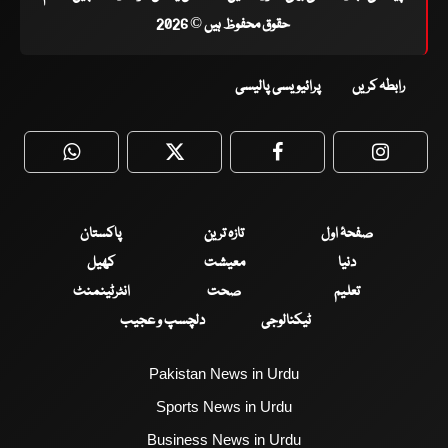
حقوق محفوظ ہیں © 2026
رابطہ کریں
پرائیویسی پالیسی
WhatsApp
Twitter
Facebook
Faceboo
صفحۂ اول
تازہ ترین
پاکستان
دنیا
معیشت
کھیل
تعلیم
صحت
انٹرٹینمنٹ
ٹیکنالوجی
دلچسپ و عجیب
Pakistan News in Urdu
Sports News in Urdu
Business News in Urdu