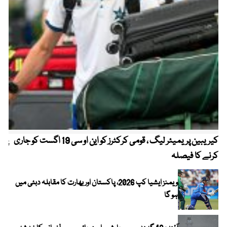
کیریبین پریمیئر لیگ ، قومی کرکٹرز کو این او سی 19 اگست کو جاری
پیٹ
کرنے کا فیصلہ
ویمنز ایشیا کپ 2026، پاکستان اور بھارت کا مقابلہ دبئی میں
ہو گا