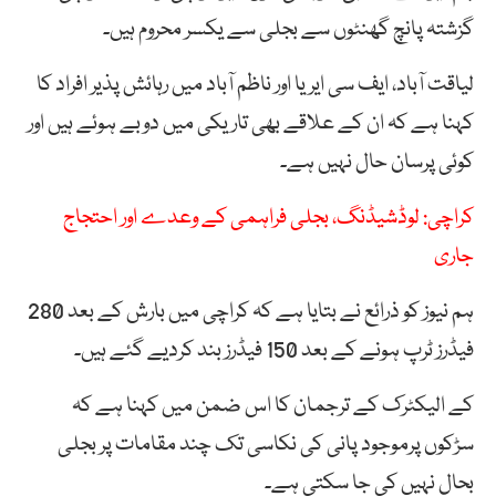
گزشتہ پانچ گھنٹوں سے بجلی سے یکسر محروم ہیں۔
لیاقت آباد، ایف سی ایریا اور ناظم آباد میں رہائش پذیر افراد کا
کہنا ہے کہ ان کے علاقے بھی تاریکی میں دوبے ہوئے ہیں اور
کوئی پرسان حال نہیں ہے۔
کراچی: لوڈشیڈنگ، بجلی فراہمی کے وعدے اور احتجاج
جاری
ہم نیوز کو ذرائع نے بتایا ہے کہ کراچی میں بارش کے بعد 280
فیڈرز ٹرپ ہونے کے بعد 150 فیڈرز بند کردیے گئے ہیں۔
کے الیکٹرک کے ترجمان کا اس ضمن میں کہنا ہے کہ
سڑکوں پرموجود پانی کی نکاسی تک چند مقامات پر بجلی
بحال نہیں کی جا سکتی ہے۔