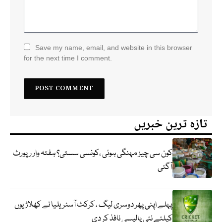
Save my name, email, and website in this browser
for the next time I comment.
تازہ ترین خبریں
کون سی چیز مہنگی ہوئی ،کونسی سستی؟ ہفتہ وار رپورٹ
آگئی
پہلے اپنی پھر دوسری لیگ ، کرکٹ آسٹریلیا نے کھلاڑیوں
کیلئے نئی پالیسی نافذ کر دی