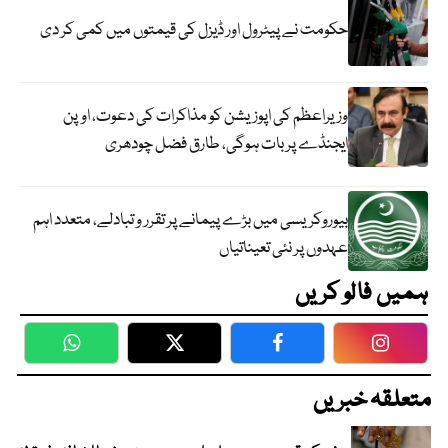
حکومت نے پیٹرول اور ڈیزل کی قیمتوں میں کمی کر دی
وزیراعظم کی اپوزیشن کو مذاکرات کی دعوت، اوپن
ایجنڈے پر بات ہوگی، طارق فضل چودھری
بیوروکریسی میں بڑے پیمانے پر تقرر و تبادلے، متعدد اہم
عہدوں پر نئی تعیناتیاں
ہمیں فالو کریں
WhatsApp
Twitter
Facebook
Faceboo
متعلقہ خبریں