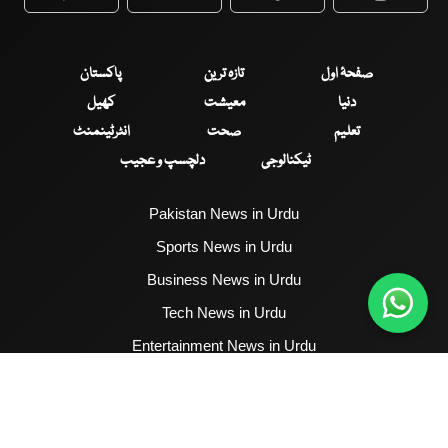
WhatsApp
Twitter
Facebook
Faceboo
صفحۂ اول
تازہ ترین
پاکستان
دنیا
معیشت
کھیل
تعلیم
صحت
انٹرٹینمنٹ
ٹیکنالوجی
دلچسپ و عجیب
Pakistan News in Urdu
Sports News in Urdu
Business News in Urdu
Tech News in Urdu
Entertainment News in Urdu
Health News in Urdu
Hum News English