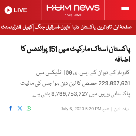
LIVE
7 Aug, 2026
صفحۂ اول
تازہ ترین
پاکستان
دنیا
ایران-اسرائیل جنگ
کھیل
انٹرٹینمنٹ
پاکستان اسٹاک مارکیٹ میں 151 پوائنٹس کا
اضافہ
کاروبار کے دوران کے ایس ای 100 انڈیکس میں
229,097,601 حصص کا لین دین ہوا جس کی مالیت
پاکستانی روپوں میں 8,799,753,727 بنتی ہے۔
|
شائع
July 6, 2020 5:20 PM
غیاث الدین