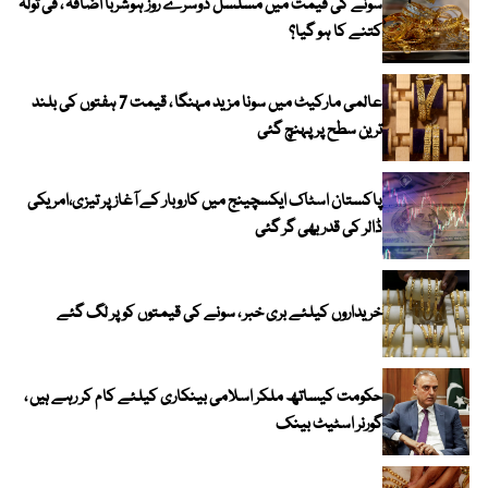
سونے کی قیمت میں مسلسل دوسرے روز ہوشربا اضافہ ، فی تولہ
کتنے کا ہو گیا؟
عالمی مارکیٹ میں سونا مزید مہنگا ، قیمت 7 ہفتوں کی بلند
ترین سطح پر پہنچ گئی
پاکستان اسٹاک ایکسچینج میں کاروبار کے آغاز پر تیزی،امریکی
ڈالر کی قدر بھی گر گئی
خریداروں کیلئے بری خبر ، سونے کی قیمتوں کو پر لگ گئے
حکومت کیساتھ ملکر اسلامی بینکاری کیلئے کام کر رہے ہیں ،
گورنر اسٹیٹ بینک