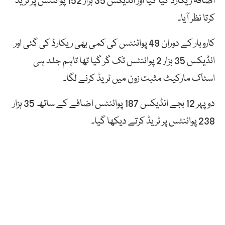
اضافہ ریکارڈ کیا گیا اور انڈیکس 35 ہزار 152 پوائنٹس پر ٹریڈ
کرتا نظر آیا۔
کاروبار کے دوران 49 پوائنٹس کی کمی بھی ریکارڈ کی گئی اور
انڈیکس 35 ہزار 2 پوائنٹس تک گر گیا تھا تاہم جلد ہی
اسٹاک مارکیٹ مثبت زون میں ٹریڈ کرنے لگا۔
دوپہر 12 بجے انڈیکس 187 پوائنٹس اضافے کے ساتھ 35 ہزار
238 پوائنٹس پر ٹریڈ کرتے دیکھا گیا۔