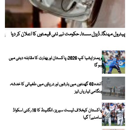
پیٹرول مہنگا، ڈیزل سستا، حکومت نے نئی قیمتوں کا اعلان کر دیا
پنج
ویمنز ایشیا کپ 2026، پاکستان اور بھارت کا مقابلہ دبئی میں
ہو گا
آئندہ 48 گھنٹوں میں بارشوں اور دریاؤں میں طغیانی کا خدشہ،
ہنگامی تیاریاں تیز
پاکستان کیخلاف ٹیسٹ سیریز ، انگلینڈ کا 16 رکنی اسکواڈ
سامنے آ گیا