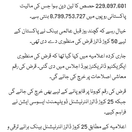
229,097,601 حصص کا لین دین ہوا جس کی مالیت
پاکستانی روپوں میں 8,799,753,727 بنتی ہے۔
خیال رہے کہ گچند روز قبل عالمی بینک نے پاکستان کے
لیے 50 کروڑ ڈالرز قرض کی منظوری دے دی تھی۔
جاری کردہ اعلامیہ میں کہا گیا تھا کہ قرض کی منظوری
ایگزیکٹیو ڈائریکٹرز بورڈ اجلاس میں دی گئی۔ قرض کی رقم
معاشی اصلاحات پر خرچ کی جائے گی۔
قرض کی رقم کورونا پر قابو پانے کے لیے بھی خرچ کی جائے گی
جبکہ 25 کروڑ ڈالرز انٹرنیشنل ڈویلپمنٹ ایسوسی ایشن نے
فراہم کیے۔
اعلامیہ کے مطابق 25 کروڑ ڈالرز انٹرنیشنل بینک برائے ترقی و