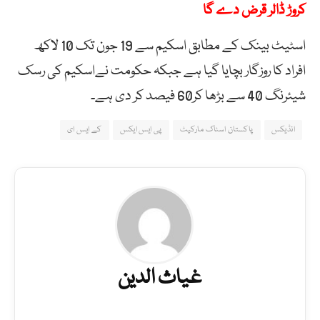
کروڑ ڈالر قرض دے گا
اسٹیٹ بینک کے مطابق اسکیم سے 19 جون تک 10 لاکھ
افراد کا روزگار بچایا گیا ہے جبکہ حکومت نےاسکیم کی رسک
شیئرنگ 40 سے بڑھا کر60 فیصد کر دی ہے۔
انڈیکس
پاکستان اسٹاک مارکیٹ
پی ایس ایکس
کے ایس ای
غیاث الدین