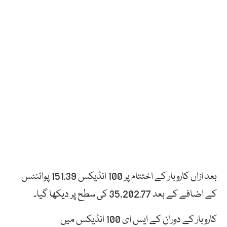
بعد ازاں کاروبار کے اختتام پر 100 انڈیکس 151.39 پوائنٹس
کے اضافے کے بعد 35,202.77 کی سطح پر دیکھا گیا۔
کاروبار کے دوران کے ایس ای 100 انڈیکس میں