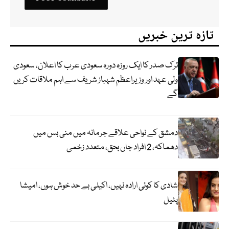
تازہ ترین خبریں
ترک صدر کا ایک روزہ دورہ سعودی عرب کا اعلان، سعودی
ولی عہد اور وزیراعظم شہباز شریف سے اہم ملاقات کریں
گے
دمشق کے نواحی علاقے جرمانہ میں منی بس میں
دھماکہ، 2 افراد جاں بحق، متعدد زخمی
شادی کا کوئی ارادہ نہیں، اکیلی بے حد خوش ہوں، امیشا
پٹیل