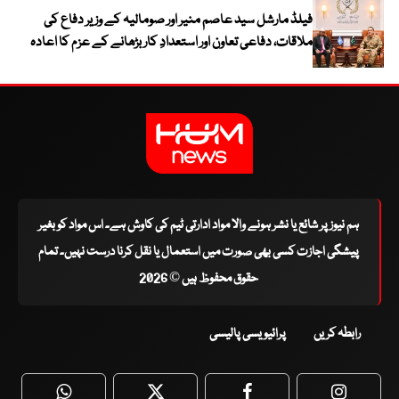
فیلڈ مارشل سید عاصم منیر اور صومالیہ کے وزیر دفاع کی
ملاقات، دفاعی تعاون اور استعدادِ کار بڑھانے کے عزم کا اعادہ
ہم نیوز پر شائع یا نشر ہونے والا مواد ادارتی ٹیم کی کاوش ہے۔ اس مواد کو بغیر
پیشگی اجازت کسی بھی صورت میں استعمال یا نقل کرنا درست نہیں۔ تمام
حقوق محفوظ ہیں © 2026
رابطہ کریں
پرائیویسی پالیسی