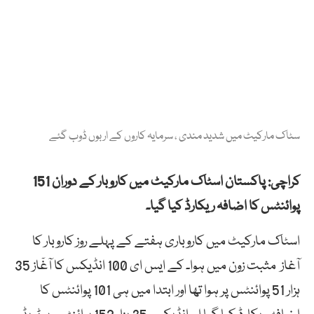
سٹاک مارکیٹ میں شدید مندی ، سرمایہ کاروں کے اربوں ڈوب گئے
کراچی: پاکستان اسٹاک مارکیٹ میں کاروبار کے دوران 151
پوائنٹس کا اضافہ ریکارڈ کیا گیا۔
اسٹاک مارکیٹ میں کاروباری ہفتے کے پہلے روز کاروبار کا
آغاز مثبت زون میں ہوا۔ کے ایس ای 100 انڈیکس کا آغٓاز 35
ہزار 51 پوائنٹس پر ہوا تھا اور ابتدا میں ہی 101 پوائنٹس کا