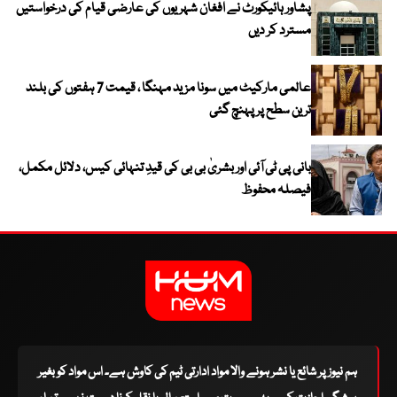
پشاور ہائیکورٹ نے افغان شہریوں کی عارضی قیام کی درخواستیں
مسترد کر دیں
عالمی مارکیٹ میں سونا مزید مہنگا ، قیمت 7 ہفتوں کی بلند
ترین سطح پر پہنچ گئی
بانی پی ٹی آئی اور بشریٰ بی بی کی قیدِ تنہائی کیس، دلائل مکمل،
فیصلہ محفوظ
ہم نیوز پر شائع یا نشر ہونے والا مواد ادارتی ٹیم کی کاوش ہے۔ اس مواد کو بغیر