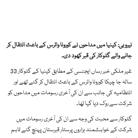
نیروبی: کینیا میں مداحوں نے کورونا وائرس کے باعث انتقال کر
جانے والے گلوکار کی قبر کھود دی۔
غیر ملکی خبر رساں ایجنسی کے مطابق کینیا کے گلوکار 33
سالہ جا چیکا کورونا وائرس کے باعث انتقال کر گئے تھے اور
انتظامیہ کی جانب سے ان کی آخری رسومات میں مداحوں کو
شرکت سے روک دیا گیا تھا۔
گلوکار سے محبت کی وجہ سے ان کی آخری رسومات میں
شرکت کے خواہشمند ہزاروں پرستار قبرستان پہنچ گئے تاہم