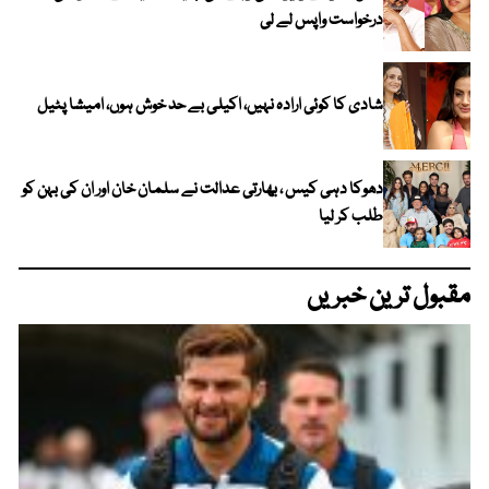
درخواست واپس لے لی
شادی کا کوئی ارادہ نہیں، اکیلی بے حد خوش ہوں، امیشا پٹیل
دھوکا دہی کیس ، بھارتی عدالت نے سلمان خان اور ان کی بہن کو
طلب کر لیا
مقبول ترین خبریں