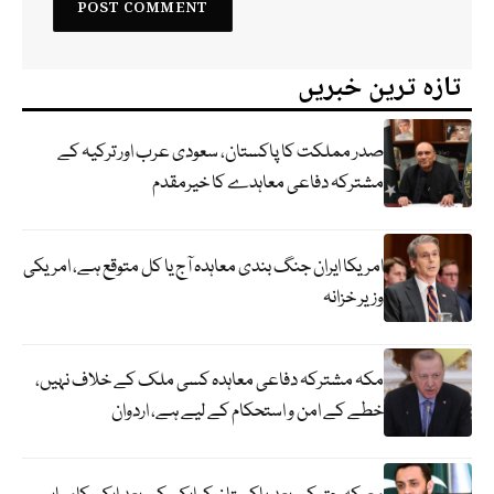
تازہ ترین خبریں
صدر مملکت کا پاکستان، سعودی عرب اور ترکیہ کے
مشترکہ دفاعی معاہدے کا خیرمقدم
امریکا ایران جنگ بندی معاہدہ آج یا کل متوقع ہے، امریکی
وزیر خزانہ
مکہ مشترکہ دفاعی معاہدہ کسی ملک کے خلاف نہیں،
خطے کے امن و استحکام کے لیے ہے، اردوان