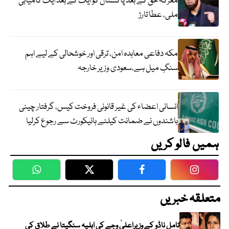
معرکہ حق کے بعد پاکستان کو ایک کے بعد ایک کامیابی
ملی، عطا تارڑ
مکہ دفاعی معاہدہ امن، ترقی اور خوشحالی کے لیے اہم
سنگِ میل ہے،سعودی وزیر خارجہ
انسانی اعضاء کی غیر قانونی فروخت کیس، گرفتار چینی
باشندوں نے ضمانت کیلئے ہائیکورٹ سے رجوع کرلیا
ہمیں فالو کریں
WhatsApp
Twitter
Facebook
Faceboo
متعلقہ خبریں
تامل ناڈو کے وزیراعلیٰ وجے کی اہلیہ سنگیتا نے طلاق کی