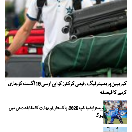
کیریبین پریمیئر لیگ ، قومی کرکٹرز کو این او سی 19 اگست کو جاری
آز
کرنے کا فیصلہ
چھی
ویمنز ایشیا کپ 2026، پاکستان اور بھارت کا مقابلہ دبئی میں
ہو گا