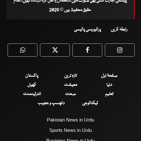
پیشگی اجازت کسی بھی صورت میں استعمال یا نقل کرنا درست نہیں۔ تمام
حقوق محفوظ ہیں © 2026
رابطہ کریں
پرائیویسی پالیسی
WhatsApp
Twitter
Facebook
Faceboo
صفحۂ اول
تازہ ترین
پاکستان
دنیا
معیشت
کھیل
تعلیم
صحت
انٹرٹینمنٹ
ٹیکنالوجی
دلچسپ و عجیب
Pakistan News in Urdu
Sports News in Urdu
Business News in Urdu