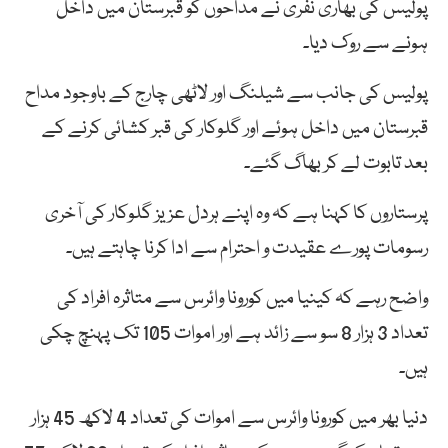
پولیس کی بھاری نفری نے مداحوں کو قبرستان میں داخل
ہونے سے روک دیا۔
پولیس کی جانب سے شیلنگ اور لاٹھی چارج کے باوجود مداح
قبرستان میں داخل ہوئے اور گلوکار کی قبر کشائی کرنے کے
بعد تابوت لے کر بھاگ گئے۔
پرستاروں کا کہنا ہے کہ وہ اپنے ہردل عزیز گلوکار کی آخری
رسومات پورے عقیدت و احترام سے ادا کرنا چاہتے ہیں۔
واضح رہے کہ کینیا میں کورونا وائرس سے متاثرہ افراد کی
تعداد 3 ہزار 8 سو سے زائد ہے اور اموات 105 تک پہنچ چکی
ہیں۔
دنیا بھر میں کورونا وائرس سے اموات کی تعداد 4 لاکھ 45 ہزار