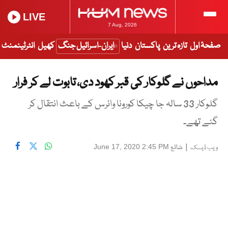
LIVE
7 Aug, 2026
صفحۂ اول
تازہ ترین
پاکستان
دنیا
ایران-اسرائیل جنگ
کھیل
انٹرٹینمنٹ
مداحوں نے گلوکار کی قبر کھود دی، تابوت لے کر فرار
گلوکار 33 سالہ جا چیکا کورونا وائرس کے باعث انتقال کر
گئے تھے۔
|
شائع
June 17, 2020 2:45 PM
ویب ڈیسک