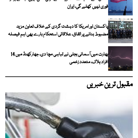
فوری نہیں کھلے گی، ایران
پاکستان اور امریکا کا دہشت گردی کے خلاف تعاون مزید
مضبوط بنانے پر اتفاق، علاقائی استحکام بارے بھی اہم فیصلہ
بھارت میں آسمانی بجلی نے تباہی مچا دی، جھارکھنڈ میں 14
افراد ہلاک، متعدد زخمی
مقبول ترین خبریں