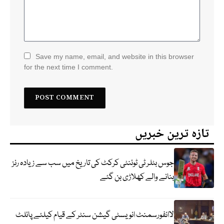
Save my name, email, and website in this browser
for the next time I comment.
تازہ ترین خبریں
جوس بٹلر ٹی ٹوئنٹی کرکٹ کی تاریخ میں سب سے زیادہ رنز
بنانے والے کھلاڑی بن گئے
لاانفورسمنٹ انویسٹی گیشن سنٹر کے قیام کیلئے پائلٹ