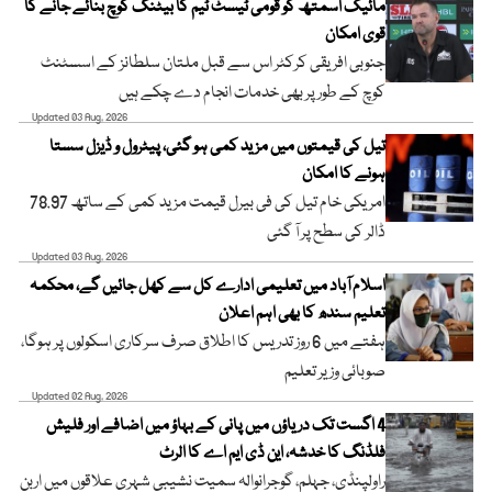
مائیک اسمتھ کو قومی ٹیسٹ ٹیم کا بیٹنگ کوچ بنائے جانے کا
قوی امکان
جنوبی افریقی کرکٹر اس سے قبل ملتان سلطانز کے اسسٹنٹ
کوچ کے طور پر بھی خدمات انجام دے چکے ہیں
Updated 03 Aug, 2026
تیل کی قیمتوں میں مزید کمی ہو گئی، پیٹرول و ڈیزل سستا
ہونے کا امکان
امریکی خام تیل کی فی بیرل قیمت مزید کمی کے ساتھ 78.97
ڈالر کی سطح پر آ گئی
Updated 03 Aug, 2026
اسلام آباد میں تعلیمی ادارے کل سے کھل جائیں گے، محکمہ
تعلیم سندھ کا بھی اہم اعلان
ہفتے میں 6 روز تدریس کا اطلاق صرف سرکاری اسکولوں پر ہوگا،
صوبائی وزیر تعلیم
Updated 02 Aug, 2026
4 اگست تک دریاؤں میں پانی کے بہاؤ میں اضافے اور فلیش
فلڈنگ کا خدشہ، این ڈی ایم اے کا الرٹ
راولپنڈی، جہلم، گوجرانوالہ سمیت نشیبی شہری علاقوں میں اربن