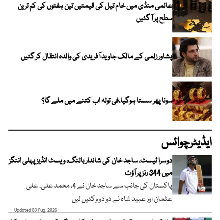
عالمی منڈی میں خام تیل کی قیمتیں تین ہفتوں کی کم ترین
سطح پر آ گئیں
پشاور زلمی کے مالک جاوید آفریدی کی والدہ انتقال کر گئیں
سونا پھر سستا ہوگیا،فی تولہ اب کتنے میں ملے گا؟
ایڈیٹرچوائس
دوسرا ٹیسٹ، ساجد خان کی شاندار بالنگ، ویسٹ انڈیز پہلی اننگز
میں 344 رنز پر آؤٹ
پاکستان کی جانب سے ساجد خان نے 4، محمد علی، علی
عثمان اور عبید شاہ نے دو دو وکٹیں لیں
Updated 03 Aug, 2026