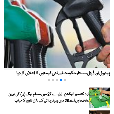
پیٹرول اور ڈیزل سستا، حکومت نے نئی قیمتوں کا اعلان کر دیا
آزاد کشمیر الیکشن ، ایل اے 27 میں مسلم لیگ (ن) کی نورین
عارف ، ایل اے 28 میں پیپلز پارٹی کے بازل نقوی کامیاب