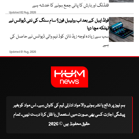
فلڈنگ اور بارش کا پانی جمع ہونے کا خدشہ ہے
Updated 02 Aug, 2026
فولڈ ایبل کے بعد اب رولیبل فون؟ سام سنگ کی نئی ڈیوائس نے
تہلکہ مچا دیا
سب سے زیادہ توجہ زیڈ نائن کوڈ نیم والی ڈیوائس نے حاصل کی
ہے
Updated 01 Aug, 2026
ہم نیوز پر شائع یا نشر ہونے والا مواد ادارتی ٹیم کی کاوش ہے۔ اس مواد کو بغیر
پیشگی اجازت کسی بھی صورت میں استعمال یا نقل کرنا درست نہیں۔ تمام
حقوق محفوظ ہیں © 2026