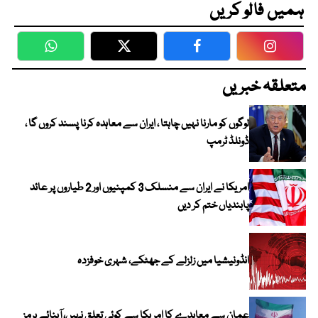
ہمیں فالو کریں
WhatsApp
Twitter
Facebook
Faceboo
متعلقہ خبریں
لوگوں کو مارنا نہیں چاہتا ، ایران سے معاہدہ کرنا پسند کروں گا ،
ڈونلڈ ٹرمپ
امریکا نے ایران سے منسلک 3 کمپنیوں اور 2 طیاروں پر عائد
پابندیاں ختم کر دیں
انڈونیشیا میں زلزلے کے جھٹکے، شہری خوفزدہ
عمان سے معاہدے کا امریکا سے کوئی تعلق نہیں، آبنائے ہرمز