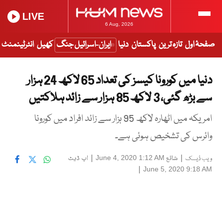
LIVE
6 Aug, 2026
صفحۂ اول
تازہ ترین
پاکستان
دنیا
ایران-اسرائیل جنگ
کھیل
انٹرٹینمنٹ
دنیا میں کورونا کیسز کی تعداد 65 لاکھ 24 ہزار
سے بڑھ گئی، 3 لاکھ 85 ہزار سے زائد ہلاکتیں
امریکہ میں اٹھارہ لاکھ 95 ہزار سے زائد افراد میں کورونا
وائرس کی تشخیص ہوئی ہے۔
|
شائع
|
اپ ڈیٹ
June 4, 2020 1:12 AM
ویب ڈیسک
|
June 5, 2020 9:18 AM