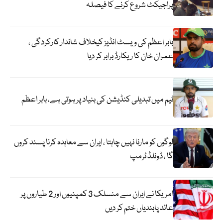
پراجیکٹ شروع کرنے کا فیصلہ
بابر اعظم کی ویسٹ انڈیز کیخلاف شاندار کارکردگی ،
عمران خان کا ریکارڈ برابر کر دیا
ٹیم میں تبدیلی کنڈیشن کی بنیاد پر ہوتی ہے، بابر اعظم
لوگوں کو مارنا نہیں چاہتا ، ایران سے معاہدہ کرنا پسند کروں
گا ، ڈونلڈ ٹرمپ
امریکا نے ایران سے منسلک 3 کمپنیوں اور 2 طیاروں پر
عائد پابندیاں ختم کر دیں