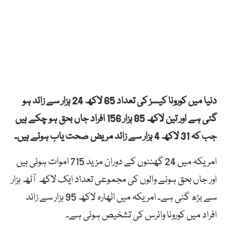
دنیا میں کورونا کیسز کی تعداد 65 لاکھ 24 ہزار سے زائد ہو
گئی ہے اور تین لاکھ 85 ہزار 156 افراد جاں بحق ہو چکے ہیں
جب کہ 31 لاکھ 4 ہزار سے زائد مریض صحت یاب ہوئے ہیں۔
امریکہ میں 24 گھنٹوں کے دوران مزید 715 اموات ہوئی ہیں
اور جاں بحق ہونے والوں کی مجموعی تعداد ایک لاکھ آٹھ ہزار
سے بڑھ گئی ہے۔ امریکہ میں اٹھارہ لاکھ 95 ہزار سے زائد
افراد میں کورونا وائرس کی تشخیص ہوئی ہے۔