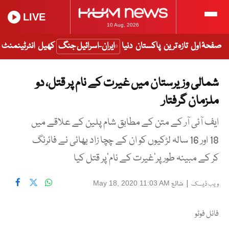
LIVE
10 Aug, 2026
صفحۂ اول
تازہ ترین
پاکستان
دنیا
ایران-اسرائیل جنگ
کھیل
انٹرٹینمنٹ
شمالی وزیرستان میں غیرت کے نام پر قتل، دو
ملزمان گرفتار
ایف آئی آر کے متن کے مطابق شام پلین کے علاقے میں
18 اور 16 سالہ لڑکیوں کو ان کے چچا زاد بھائی نے فائرنگ
کر کے مبینہ طور پر’غیرت کے نام‘پر قتل کیا
|
شائع
May 18, 2020 11:03 AM
ویب ڈیسک
فائل فوٹو