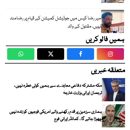
میر رضا کیس میں جوڈیشل کمیشن کے قیام پر رضامند
نہیں، مقتول کے والد
ہمیں فالو کریں
WhatsApp
Twitter
Facebook
Faceboo
متعلقہ خبریں
مکہ مشترکہ دفاعی معاہدے سے ہمیں کوئی خطرہ نہیں ،
ترجمان ایرانی وزارت خارجہ
ہماری سرزمین پر قدم رکھنے والے امریکی فوجیوں کو زندہ نہیں
چھوڑا جائے گا ، کمانڈر ایرانی فوج