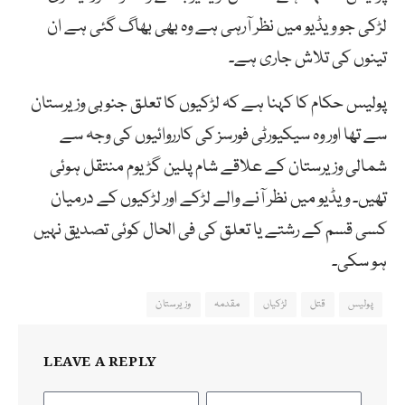
لڑکی جو ویڈیو میں نظر آرہی ہے وہ بھی بھاگ گئی ہے ان
تینوں کی تلاش جاری ہے۔
پولیس حکام کا کہنا ہے کہ لڑکیوں کا تعلق جنوبی وزیرستان
سے تھا اور وہ سیکیورٹی فورسز کی کارروائیوں کی وجہ سے
شمالی وزیرستان کے علاقے شام پلین گڑیوم منتقل ہوئی
تھیں۔ ویڈیو میں نظر آنے والے لڑکے اور لڑکیوں کے درمیان
کسی قسم کے رشتے یا تعلق کی فی الحال کوئی تصدیق نہیں
ہو سکی۔
پولیس
قتل
لڑکیاں
مقدمہ
وزیرستان
LEAVE A REPLY