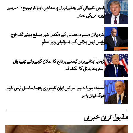
فوجی کارروائی کے بجائے تہران پر معاشی دباؤ کو ترجیح دے رہے
ہیں، امریکی صدر
غزہ پلان مسترد، حماس کے مکمل غیر مسلح ہونے تک فوج
واپس نہیں بلائیں گے، اسرائیلی وزیراعظم
ٹرمپ آبنائے ہرمز کھلنے پر فتح کا اعلان کرنے والے تھے، وال
اسٹریٹ جرنل کا انکشاف
معاہدہ ہو یا نہ ہو، اسرائیل ایران کو جوہری ہتھیارحاصل نہیں کرنے
دیگا، نیتن یاہو
مقبول ترین خبریں