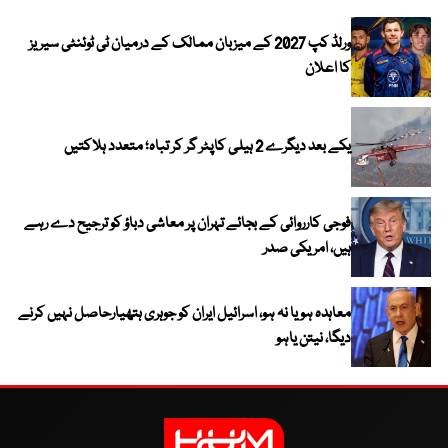
ورلڈ کپ 2027 کے میزبان ممالک کے درمیان ٹی ٹوئنٹی سیریز
کا اعلان
یکے بعد دیگرے 2 ہیلی کاپٹر گر کر تباہ؛ متعدد ہلاکتیں
فوجی کارروائی کے بجائے تہران پر معاشی دباؤ کو ترجیح دے رہے
ہیں، امریکی صدر
معاہدہ ہو یا نہ ہو، اسرائیل ایران کو جوہری ہتھیارحاصل نہیں کرنے
دیگا، نیتن یاہو