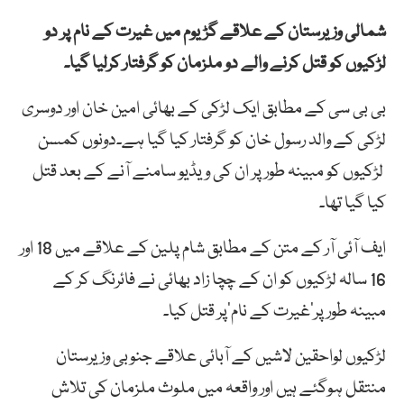
شمالی وزیرستان کے علاقے گڑیوم میں غیرت کے نام پر دو
لڑکیوں کو قتل کرنے والے دو ملزمان کو گرفتار کرلیا گیا۔
بی بی سی کے مطابق ایک لڑکی کے بھائی امین خان اور دوسری
لڑکی کے والد رسول خان کو گرفتار کیا گیا ہے۔دونوں کمسن
لڑکیوں کو مبینہ طور پر ان کی ویڈیو سامنے آنے کے بعد قتل
کیا گیا تھا۔
ایف آئی آر کے متن کے مطابق شام پلین کے علاقے میں 18 اور
16 سالہ لڑکیوں کو ان کے چچا زاد بھائی نے فائرنگ کر کے
مبینہ طور پر’غیرت کے نام‘پر قتل کیا۔
لڑکیوں لواحقین لاشیں کے آبائی علاقے جنوبی وزیرستان
منتقل ہوگئے ہیں اور واقعہ میں ملوث ملزمان کی تلاش