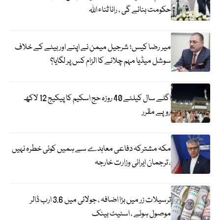
حکومت بنائے گی ، رانا ثناء اللہ
میر رضا کیس؛ شرجیل میمن نے اپنے اور بیٹے کے خلاف
سوشل میڈیا مہم چلانے کا الزام کس پر لگایا؟
اگلے سال کیلئے 40 روزہ حج اسکیم کا پیکیج 12 لاکھ
روپے مقرر
مکہ مشترکہ دفاعی معاہدے سے ہمیں کوئی خطرہ نہیں
، ترجمان ایرانی وزارت خارجہ
ترسیلات زر میں بڑا اضافہ ، جولائی میں 3.6 ارب ڈالر
موصول ہوئے ، اسٹیٹ بینک