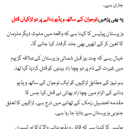
جاری ہے۔
یہ بھی پڑھیں:
نوجوان کے ساتھ ویڈیو بنانے پر دو لڑکیاں قتل
وزیرستان پولیس کا کہنا ہے کہ واقعہ میں ملوث دیگر ملزمان
کا تعین کر کے انھیں بھی جلد گرفتار کیا جائے گا۔
خیال رہے کہ چند روز قبل شمالی وزیرستان کےعلاقہ گڑیوم
میں غیرت کے نام پر دو چچا زاد بہنوں کو قتل کردیا گیا تھا۔
ہم نیوز کے مطابق لڑکیوں کو ایک نوجوان کے ساتھ ویڈیو
بنانے کے الزام میں چچا زاد بھائی نے قتل کیا جس کا
مقدمہ تحصیل رزمک کے تھانے میں درج ہے۔ لڑکیوں کا تعلق
جنوبی وزیرستان سے بتایا جا رہا ہے۔
پولیس کا کہنا ہے کہ قاتل، ویڈیو بنانے والا لڑکا اور تیسری