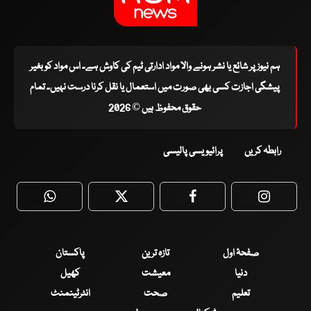
ہم نیوز پر شائع یا نشر ہونے والا مواد ادارتی ٹیم کی کاوش ہے۔ اس مواد کو بغیر
پیشگی اجازت کسی بھی صورت میں استعمال یا نقل کرنا درست نہیں۔ تمام
حقوق محفوظ ہیں © 2026
رابطہ کریں
پرائیویسی پالیسی
WhatsApp
Twitter
Facebook
Faceboo
صفحۂ اول
تازہ ترین
پاکستان
دنیا
معیشت
کھیل
تعلیم
صحت
انٹرٹینمنٹ