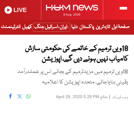
LIVE
8 Aug, 2026
صفحۂ اول
تازہ ترین
پاکستان
دنیا
ایران-اسرائیل جنگ
کھیل
انٹرٹینمنٹ
18ویں ترمیم کے خاتمے کی حکومتی سازش
کامیاب نہیں ہونے دیں گے، اپوزیشن
18ویں ترمیم میں مزیدترمیم کے بجائے اس پر عملدرآمد
یقینی بنایاجائے، متحدہ اپوزیشن کا اعلامیہ
|
شائع
April 28, 2020 5:28 PM
ویب ڈیسک