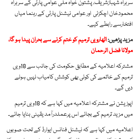
سربراہ شہبازشریف، پشتون خواہ ملی عوامی پارٹی کے سربراہ
محمودخان اچکزئی اور عوامی نیشنل پارٹی کے رہنما میاں
افتخارسے رابطے کیے۔
مزید پڑھیں:
اٹھارویں ترمیم کو ختم کرنے سے بحران پیدا ہو گا،
مولانا فضل الرحمان
مشترکہ اعلامیہ کے مطابق حکومت کی جانب سے 18ویں
ترمیم کے خاتمے کی کوئی بھی کوشش کامیاب نہیں ہونے
دیں گے۔
اپوزیشن نے مشترکہ اعلامیہ میں کہا ہے کہ 18ویں ترمیم
میں مزید ترمیم کے بجائے اس پرعملدرآمد یقینی بنایا جائے۔
اعلامیہ میں کہا ہے کہ نیشنل فنانس ایوارڈ کے تحت صوبوں