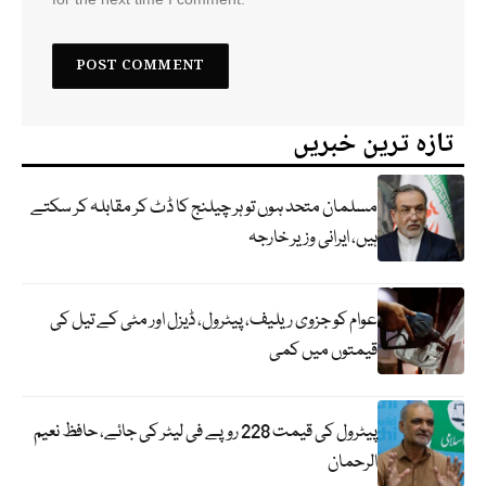
تازہ ترین خبریں
مسلمان متحد ہوں تو ہر چیلنج کا ڈٹ کر مقابلہ کر سکتے
ہیں، ایرانی وزیر خارجہ
عوام کو جزوی ریلیف، پیٹرول، ڈیزل اور مٹی کے تیل کی
قیمتوں میں کمی
پیٹرول کی قیمت 228 روپے فی لیٹر کی جائے، حافظ نعیم
الرحمان