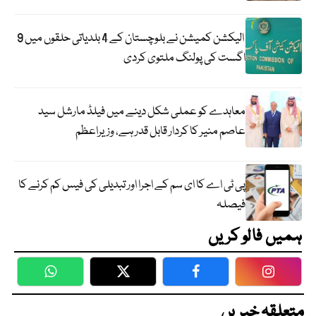
الیکشن کمیشن نے بلوچستان کے 4 بلدیاتی حلقوں میں 9
اگست کی پولنگ ملتوی کردی
معاہدے کو عملی شکل دینے میں فیلڈ مارشل سید
عاصم منیر کا کردار قابل قدر ہے، وزیراعظم
پی ٹی اے کا ای سم کے اجرا اور تبدیلی کی فیس کم کرنے کا
فیصلہ
ہمیں فالو کریں
WhatsApp
Twitter
Facebook
Faceboo
متعلقہ خبریں