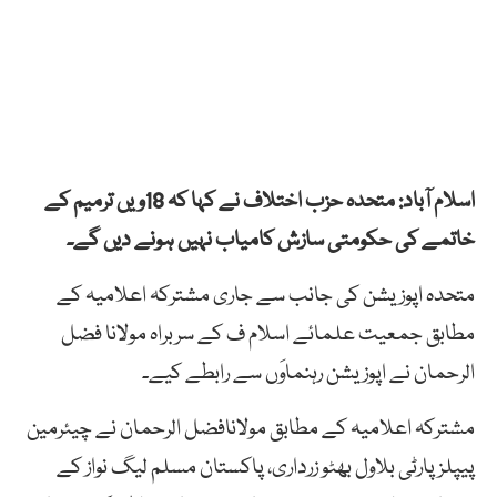
اسلام آباد: متحدہ حزب اختلاف نے کہا کہ 18ویں ترمیم کے
خاتمے کی حکومتی سازش کامیاب نہیں ہونے دیں گے۔
متحدہ اپوزیشن کی جانب سے جاری مشترکہ اعلامیہ کے
مطابق جمعیت علمائے اسلام ف کے سربراہ مولانا فضل
الرحمان نے اپوزیشن رہنماوَں سے رابطے کیے۔
مشترکہ اعلامیہ کے مطابق مولانافضل الرحمان نے چیئرمین
پیپلز پارٹی بلاول بھٹو زرداری، پاکستان مسلم لیگ نواز کے