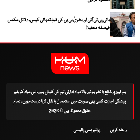
مسترد کر دیں
بانی پی ٹی آئی اور بشریٰ بی بی کی قیدِ تنہائی کیس، دلائل مکمل،
فیصلہ محفوظ
ہم نیوز پر شائع یا نشر ہونے والا مواد ادارتی ٹیم کی کاوش ہے۔ اس مواد کو بغیر
پیشگی اجازت کسی بھی صورت میں استعمال یا نقل کرنا درست نہیں۔ تمام
حقوق محفوظ ہیں © 2026
رابطہ کریں
پرائیویسی پالیسی