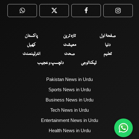
WhatsApp
Twitter
Facebook
Faceboo
صفحۂ اول
تازہ ترین
پاکستان
دنیا
معیشت
کھیل
تعلیم
صحت
انٹرٹینمنٹ
ٹیکنالوجی
دلچسپ و عجیب
Pakistan News in Urdu
Sports News in Urdu
Business News in Urdu
Tech News in Urdu
Entertainment News in Urdu
Health News in Urdu