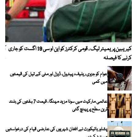
کیریبین پریمیئر لیگ ، قومی کرکٹرز کو این او سی 19 اگست کو جاری
آز
کرنے کا فیصلہ
چھی
عوام کو جزوی ریلیف، پیٹرول، ڈیزل اور مٹی کے تیل کی قیمتوں
میں کمی
عالمی مارکیٹ میں سونا مزید مہنگا ، قیمت 7 ہفتوں کی بلند
ترین سطح پر پہنچ گئی
پشاور ہائیکورٹ نے افغان شہریوں کی عارضی قیام کی درخواستیں