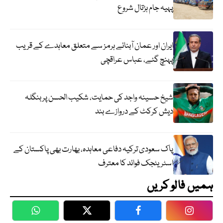
پہیہ جام ہڑتال شروع
ایران اور عمان آبنائے ہرمز سے متعلق معاہدے کے قریب
پہنچ گئے، عباس عراقچی
شیخ حسینہ واجد کی حمایت، شکیب الحسن پر بنگلہ
دیش کرکٹ کے دروازے بند
پاک سعودی ترکیہ دفاعی معاہدہ، بھارت بھی پاکستان کے
اسٹریٹجک فوائد کا معترف
ہمیں فالو کریں
WhatsApp
Twitter
Facebook
Faceboo