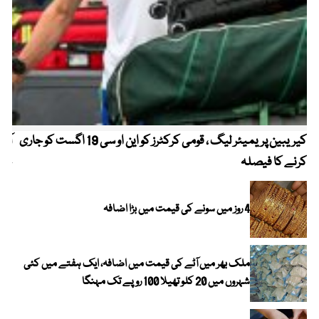
کیریبین پریمیئر لیگ ، قومی کرکٹرز کو این او سی 19 اگست کو جاری
آز
کرنے کا فیصلہ
چھی
4 روز میں سونے کی قیمت میں بڑا اضافہ
ملک بھر میں آٹے کی قیمت میں اضافہ، ایک ہفتے میں کئی
شہروں میں 20 کلو تھیلا 100 روپے تک مہنگا