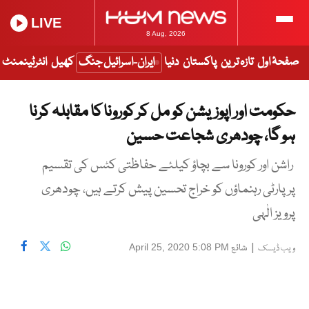
LIVE
8 Aug, 2026
صفحۂ اول
تازہ ترین
پاکستان
دنیا
ایران-اسرائیل جنگ
کھیل
انٹرٹینمنٹ
حکومت اور اپوزیشن کو مل کر کورونا کا مقابلہ کرنا
ہو گا، چودھری شجاعت حسین
راشن اور کورونا سے بچاؤ کیلئے حفاظتی کٹس کی تقسیم
پر پارٹی رہنماؤں کو خراج تحسین پیش کرتے ہیں، چودھری
پرویز الٰہی
|
شائع
April 25, 2020 5:08 PM
ویب ڈیسک