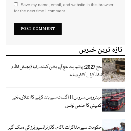
Save my name, email, and website in this browser
for the next time I comment.
تازہ ترین خبریں
حج 2027: پرائیویٹ حج آپریشن کیلئے نیا ڈیجیٹل نظام
نافذ کرنے کا فیصلہ
میٹرو بس سروس 11 اگست سے بند کرنے کا اعلان، نجی
کمپنی کا حتمی نوٹس
حکومت سے مذاکرات ناکام، گڈز ٹرانسپورٹرز کی ملک گیر