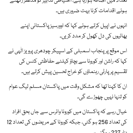
تعداد میں اضافہ ہو رہا ہے، احتیاطی تدابیر کو مدنظر رکھتے
ہوئے اقدامات کرنا بہت ضروری ہیں۔
انہوں نے اپیل کرتے ہوئے کہا کہ اوورسیز پاکستانی اپنے
بھائیوں کی دل کھول کر مدد کریں۔
اس موقع پر پنجاب اسمبلی کے اسپیکر چودھری پرویز الٰہی نے
کہا کہ راشن اور کورونا سے بچاؤ کیلئے حفاظتی کٹس کی
تقسیم پر پارٹی رہنماؤں کو خراج تحسین پیش کرتے ہیں۔
ان کا کہنا تھا کہ مشکل وقت میں پاکستان مسلم لیگ عوام
کو تنہا نہیں چھوڑے گی۔
خیال رہے کہ پاکستان میں کورونا وائرس سے جاں بحق افراد
کی تعداد 256 ہو گئی، جبکہ کورونا کے مریضوں کی تعداد 12
ہزار 227 ہوگئی ہے۔