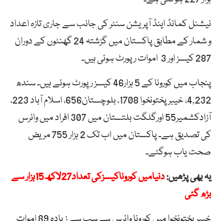
نیشنل کمانڈ اینڈ آپریشن سنٹر کی جانب سے جاری تازہ اعداد
و شمار کے مطابق پاکستان میں گزشتہ 24 گھنٹوں کے دوران
287 کیسز اور 3 اموات رپورٹ ہوئی ہیں۔
پنجاب میں کورونا کے 5 ہزار46 کیسز رپورٹ ہوئے ہیں۔ سندھ
4,232، خیبرپختونخوا 1708، بلوچستان656، اسلام آباد 223،
آزادکشمیر55 اورگلگت بلتستان میں 307 افراد میں وائرس
کی تصدیق ہے۔ پاکستان میں اب تک 2 ہزار 755 مریض
صحت یاب ہوگئے۔
یہ بھی پڑھیں
:
دنیامیں کوروناکیسزکی تعداد27لاکھ15ہزار سے
بڑھ گئی
خیبرپختونخوا میں کورونا وائرس سےسب سے زیادہ 89 اموات