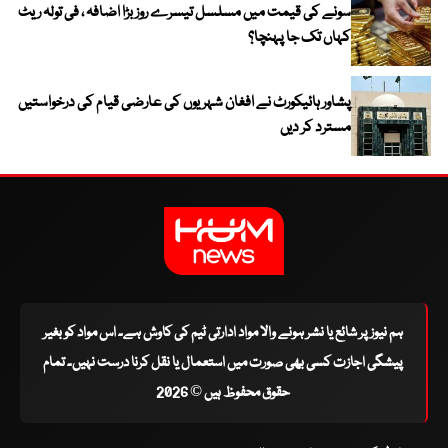
سونے کی قیمت میں مسلسل تیسرے روز بڑا اضافہ ، فی تولہ ریٹ
کہاں تک جا پہنچا؟
پشاور ہائیکورٹ نے افغان شہریوں کی عارضی قیام کی درخواستیں
مسترد کر دیں
ہم نیوز پر شائع یا نشر ہونے والا مواد ادارتی ٹیم کی کاوش ہے۔ اس مواد کو بغیر
پیشگی اجازت کسی بھی صورت میں استعمال یا نقل کرنا درست نہیں۔ تمام
حقوق محفوظ ہیں © 2026