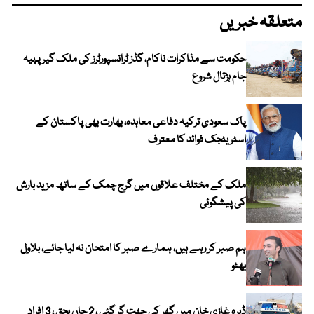
متعلقہ خبریں
حکومت سے مذاکرات ناکام، گڈز ٹرانسپورٹرز کی ملک گیر پہیہ
جام ہڑتال شروع
پاک سعودی ترکیہ دفاعی معاہدہ، بھارت بھی پاکستان کے
اسٹریٹجک فوائد کا معترف
ملک کے مختلف علاقوں میں گرج چمک کے ساتھ مزید بارش
کی پیشگوئی
ہم صبر کر رہے ہیں، ہمارے صبر کا امتحان نہ لیا جائے، بلاول
بھٹو
ڈیرہ غازی خان میں گھر کی چھت گر گئی ، 2 جاں بحق ، 3 افراد