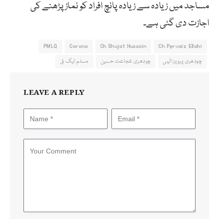
مساجد میں زیادہ سے زیادہ پانچ افراد کو نماز پڑھنے کی
اجازت دی گئی ہے۔
PMLQ
Corona
Ch Shujat Hussain
Ch Pervaiz Ellahi
چودھری پرویز الٰہی
چودھری شجاعت حسین
مسلم لیگ ق
LEAVE A REPLY