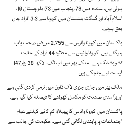
ہوئی ہیں۔ سندھ میں 78، پنجاب میں 73، بلوچستان 10،
اسلام آباد اور گلگت بلتستان میں کورونا سے 3،3 افراد جاں
بحق ہوئے۔
پاکستان میں کورونا وائرس سے 2,755 مریض صحت یاب
ہوگئے ہیں۔ کورونا وائرس سے متاثرہ 44افراد کی حالت
تشویشناک ہے۔ ملک بھر میں اب تک ا لاکھ 38 ہزار147
ٹیسٹ لیےجاچکے ہیں۔
ملک بھر میں جاری جزوی لاک ڈاون میں نرمی کردی گئی ہے
اور برآمدی صنعت کو مکمل کھولنے کا فیصلہ کیا گیا ہے۔
پاکستان میں کورونا وائرس کا پھیلاؤ کم کرنے کیلئے عوام
اجتماعات پر پابندی لگائی گئی ہے۔ حکومت کی جانب سے