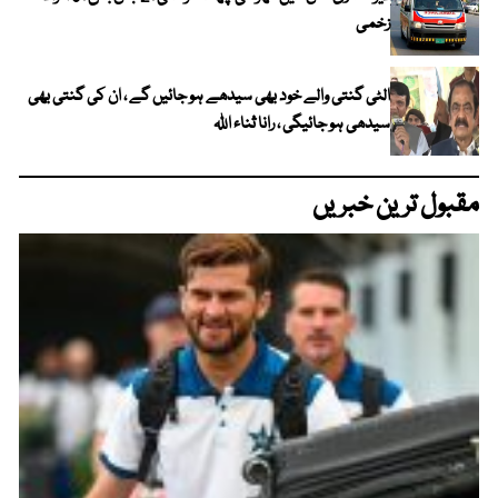
زخمی
الٹی گنتی والے خود بھی سیدھے ہو جائیں گے ، ان کی گنتی بھی
سیدھی ہو جائیگی ، رانا ثناء اللہ
مقبول ترین خبریں