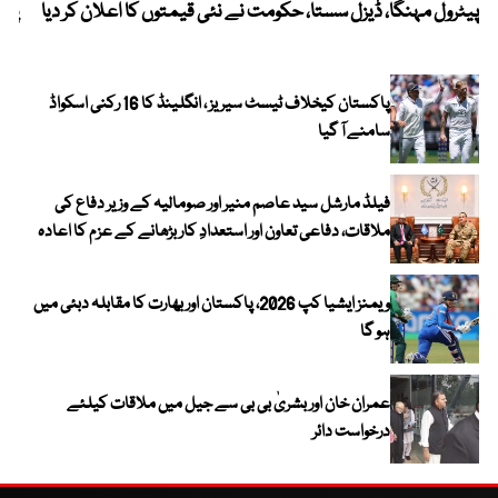
پیٹرول مہنگا، ڈیزل سستا، حکومت نے نئی قیمتوں کا اعلان کر دیا
پنج
پاکستان کیخلاف ٹیسٹ سیریز ، انگلینڈ کا 16 رکنی اسکواڈ
سامنے آ گیا
فیلڈ مارشل سید عاصم منیر اور صومالیہ کے وزیر دفاع کی
ملاقات، دفاعی تعاون اور استعدادِ کار بڑھانے کے عزم کا اعادہ
ویمنز ایشیا کپ 2026، پاکستان اور بھارت کا مقابلہ دبئی میں
ہو گا
عمران خان اور بشریٰ بی بی سے جیل میں ملاقات کیلئے
درخواست دائر