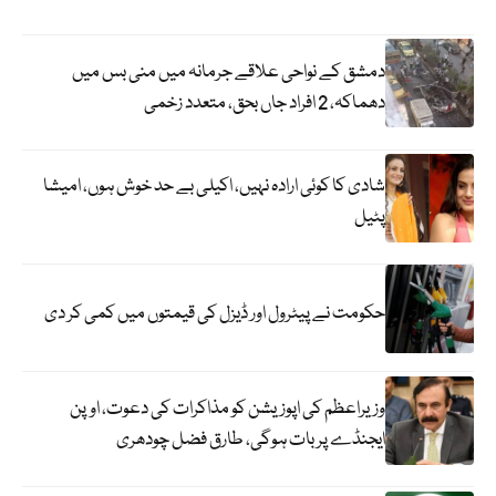
دمشق کے نواحی علاقے جرمانہ میں منی بس میں
دھماکہ، 2 افراد جاں بحق، متعدد زخمی
شادی کا کوئی ارادہ نہیں، اکیلی بے حد خوش ہوں، امیشا
پٹیل
حکومت نے پیٹرول اور ڈیزل کی قیمتوں میں کمی کر دی
وزیراعظم کی اپوزیشن کو مذاکرات کی دعوت، اوپن
ایجنڈے پر بات ہوگی، طارق فضل چودھری