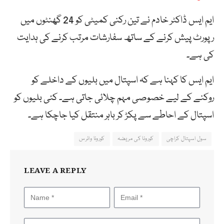
ایم ایس ڈاکٹر خادم نے تین رکنی کمیٹی کو 24 گھنٹوں میں
رپورٹ پیش کرنے کے ساتھ سفارشات مرتب کرنے کی ہدایت
کی ہے۔
ایم ایس کا کہنا ہے کہ اسپتال میں بلیوں کے داخلے کو
روکنے کے لیے خصوصی مہم چلائی جاتی ہے۔ کئی بلیوں کو
اسپتال کے احاطے سے پکڑ کر باہر منتقل کیا جاچکا ہے۔
سول اسپتال کراچی
کورونا کی مریضہ
کورونا وائرس
LEAVE A REPLY