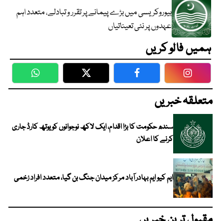
بیوروکریسی میں بڑے پیمانے پر تقرر و تبادلے، متعدد اہم
عہدوں پر نئی تعیناتیاں
ہمیں فالو کریں
WhatsApp
Twitter
Facebook
Faceboo
متعلقہ خبریں
سندھ حکومت کا بڑا اقدام، ایک لاکھ نوجوانوں کو یوتھ کارڈ جاری
کرنے کا اعلان
ایم کیو ایم بہادر آباد مرکز میدان جنگ بن گیا، متعدد افراد زخمی
مقبول ترین خبریں