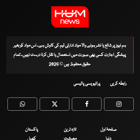
ہم نیوز پر شائع یا نشر ہونے والا مواد ادارتی ٹیم کی کاوش ہے۔ اس مواد کو بغیر
پیشگی اجازت کسی بھی صورت میں استعمال یا نقل کرنا درست نہیں۔ تمام
حقوق محفوظ ہیں © 2026
رابطہ کریں
پرائیویسی پالیسی
WhatsApp
Twitter
Facebook
Faceboo
صفحۂ اول
تازہ ترین
پاکستان
دنیا
معیشت
کھیل