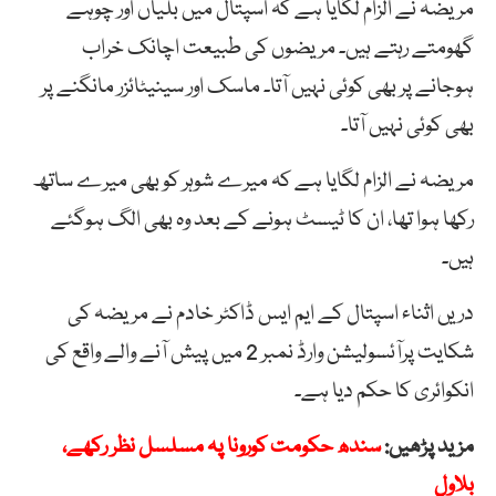
مریضہ نے الزام لگایا ہے کہ اسپتال میں بلیاں اور چوہے
گھومتے رہتے ہیں۔ مریضوں کی طبیعت اچانک خراب
ہوجانے پر بھی کوئی نہیں آتا۔ ماسک اور سینیٹائزر مانگنے پر
بھی کوئی نہیں آتا۔
مریضہ نے الزام لگایا ہے کہ میرے شوہر کو بھی میرے ساتھ
رکھا ہوا تھا، ان کا ٹیسٹ ہونے کے بعد وہ بھی الگ ہوگئے
ہیں۔
دریں اثناء اسپتال کے ایم ایس ڈاکٹر خادم نے مریضہ کی
شکایت پرآئسولیشن وارڈ نمبر 2 میں پیش آنے والے واقع کی
انکوائری کا حکم دیا ہے۔
مزید پڑھیں:
سندھ حکومت کورونا پہ مسلسل نظر رکھے،
بلاول