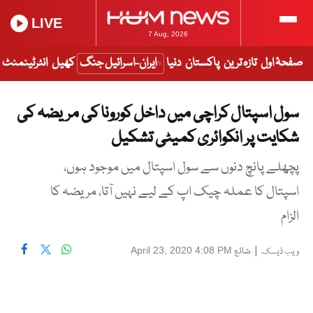
LIVE
7 Aug, 2026
صفحۂ اول
تازہ ترین
پاکستان
دنیا
ایران-اسرائیل جنگ
کھیل
انٹرٹینمنٹ
سول اسپتال کراچی میں داخل کورونا کی مریضہ کی
شکایت پر انکوائری کمیٹی تشکیل
پچھلے پانچ دنوں سے سول اسپتال میں موجود ہوں،
اسپتال کا عملہ چیک اپ کے لیے نہیں آتا، مریضہ کا
الزام
|
شائع
April 23, 2020 4:08 PM
ویب ڈیسک