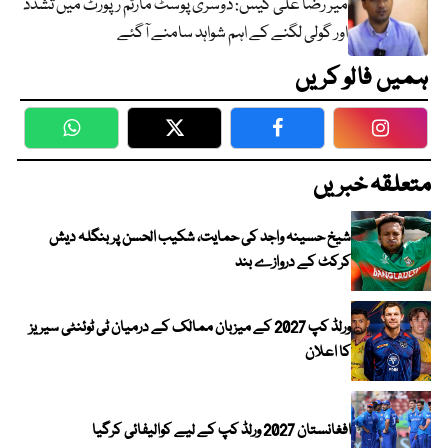
میر رضا علی کیس: دوسری پوسٹ مارٹم رپورٹ میں تشدد
اور گولی لگنے کے اہم شواہد سامنے آگئے
ہمیں فالو کریں
WhatsApp
Twitter
Facebook
Faceboo
متعلقہ خبریں
شیخ حسینہ واجد کی حمایت، شکیب الحسن پر بنگلہ دیش
کرکٹ کے دروازے بند
ورلڈ کپ 2027 کے میزبان ممالک کے درمیان ٹی ٹوئنٹی سیریز
کا اعلان
افغانستان 2027 ورلڈ کپ کے لیے کوالیفائی کرگیا