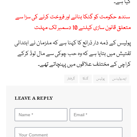
گیا ہے۔
سندھ حکومت کو گٹکا بنانے اور فروخت کرنے کی سزا سے
متعلق قانون سازی کیلئے 10 دسمبر تک مہلت
پولیس کے ذمہ دار ذرائع کا کہنا ہے کہ ملزمان نے ابتدائی
تفتیش میں بتایا ہے کہ وہ حب چوکی سے مال لوڈ کرکے
کراچی کے مختلف علاقوں میں پہنچاتے تھے۔
ایمبولینس
پولیس
گٹکا
گرفتار
LEAVE A REPLY