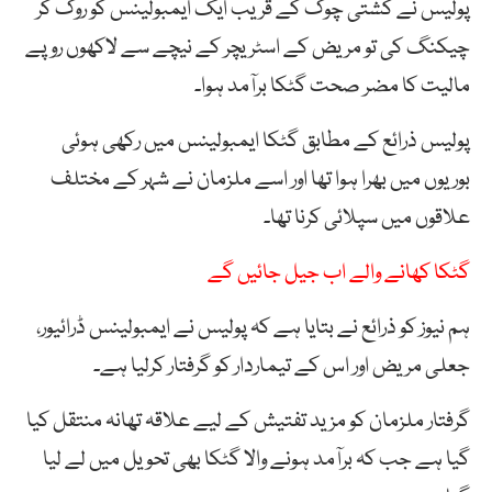
پولیس نے کشتی چوک کے قریب ایک ایمبولینس کو روک کر
چیکنگ کی تو مریض کے اسٹریچر کے نیچے سے لاکھوں روپے
مالیت کا مضر صحت گٹکا برآمد ہوا۔
پولیس ذرائع کے مطابق گٹکا ایمبولینس میں رکھی ہوئی
بوریوں میں بھرا ہوا تھا اور اسے ملزمان نے شہر کے مختلف
علاقوں میں سپلائی کرنا تھا۔
گٹکا کھانے والے اب جیل جائیں گے
ہم نیوز کو ذرائع نے بتایا ہے کہ پولیس نے ایمبولینس ڈرائیور،
جعلی مریض اور اس کے تیماردار کو گرفتار کرلیا ہے۔
گرفتار ملزمان کو مزید تفتیش کے لیے علاقہ تھانہ منتقل کیا
گیا ہے جب کہ برآمد ہونے والا گٹکا بھی تحویل میں لے لیا