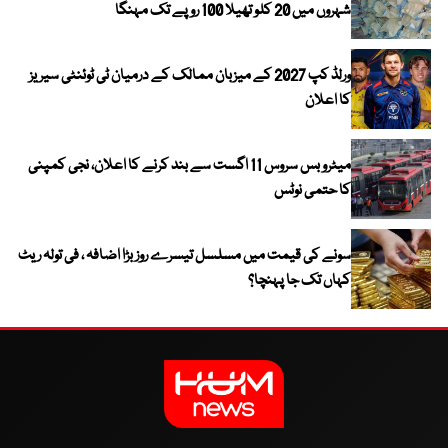
شہروں میں 20 کلو تھیلا 100 روپے تک مہنگا
ورلڈ کپ 2027 کے میزبان ممالک کے درمیان ٹی ٹوئنٹی سیریز
کا اعلان
میٹرو بس سروس 11 اگست سے بند کرنے کا اعلان، نجی کمپنی
کا حتمی نوٹس
سونے کی قیمت میں مسلسل تیسرے روز بڑا اضافہ ، فی تولہ ریٹ
کہاں تک جا پہنچا؟