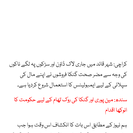
کراچی: شہر قائد میں جاری لاک ڈاؤن اور سڑکوں پہ لگے ناکوں
کی وجہ سے مضر صحت گٹکا فروشوں نے اپنے مال کی
سپلائی کے لیے ایمبولینس کا استعمال شروع کردیا ہے۔
سندھ: مین پوری اور گٹکا کی روک تھام کے لیے حکومت کا
انوکھا اقدام
ہم نیوز کے مطابق اس بات کا انکشاف اس وقت ہوا جب