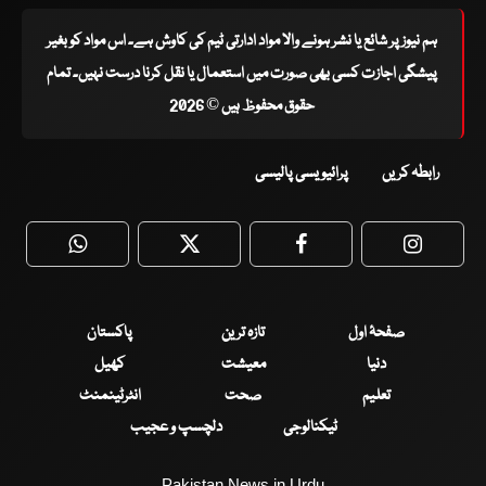
ہم نیوز پر شائع یا نشر ہونے والا مواد ادارتی ٹیم کی کاوش ہے۔ اس مواد کو بغیر
پیشگی اجازت کسی بھی صورت میں استعمال یا نقل کرنا درست نہیں۔ تمام
حقوق محفوظ ہیں © 2026
رابطہ کریں
پرائیویسی پالیسی
WhatsApp
Twitter
Facebook
Faceboo
صفحۂ اول
تازہ ترین
پاکستان
دنیا
معیشت
کھیل
تعلیم
صحت
انٹرٹینمنٹ
ٹیکنالوجی
دلچسپ و عجیب
Pakistan News in Urdu