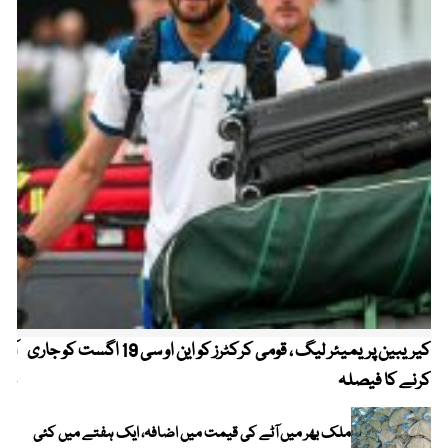
کیریبین پریمیئر لیگ ، قومی کرکٹرز کو این او سی 19 اگست کو جاری
آز
کرنے کا فیصلہ
چھی
ملک بھر میں آٹے کی قیمت میں اضافہ، ایک ہفتے میں کئی