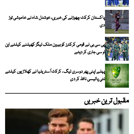
پاکستان کرکٹ چھوڑنے کی خبریں، خوشدل شاہ نے خاموشی توڑ
دی
پی سی بی نے قومی کرکٹرز کو بیرون ملک لیگز کھیلنے کیلئے این
او سی جاری کر دیئے
پہلے اپنی پھر دوسری لیگ ، کرکٹ آسٹریلیا نے کھلاڑیوں کیلئے
نئی پالیسی نافذ کر دی
مقبول ترین خبریں