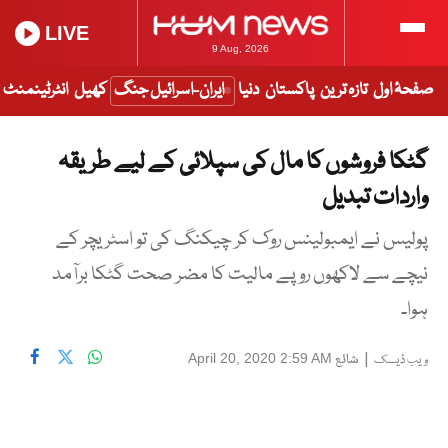
LIVE
9 Aug, 2026
صفحۂ اول
تازہ ترین
پاکستان
دنیا
ایران-اسرائیل جنگ
کھیل
انٹرٹینمنٹ
گٹکا فروشوں کا مال کی سپلائی کے لیے طریقہ
واردات تبدیل
پولیس نے ایمبولینس روک کر چیکنگ کی تو اسٹریچر کے
نیچے سے لاکھوں روپے مالیت کا مضر صحت گٹکا برآمد
ہوا۔
|
شائع
April 20, 2020 2:59 AM
ویب ڈیسک