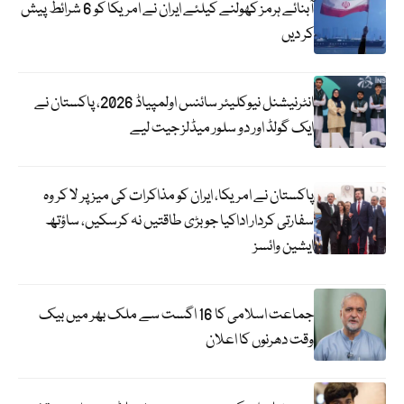
آبنائے ہرمز کھولنے کیلئے ایران نے امریکا کو 6 شرائط پیش
کر دیں
انٹرنیشنل نیوکلیئر سائنس اولمپیاڈ 2026، پاکستان نے
ایک گولڈ اور دو سلور میڈلز جیت لیے
پاکستان نے امریکا، ایران کو مذاکرات کی میز پر لا کر وہ
سفارتی کردار اداکیا جو بڑی طاقتیں نہ کرسکیں، ساؤتھ
ایشین وائسز
جماعت اسلامی کا 16 اگست سے ملک بھر میں بیک
وقت دھرنوں کا اعلان