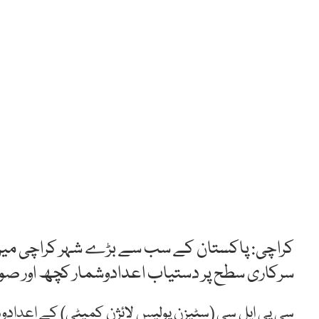
کراچی: پاکستان کے سب سے بڑے شہر کراچی میں ج
سرکاری سطح پر دستیاب اعدادوشمار کچھ اور صورت