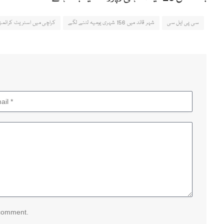
سی پی ایل سی
شہر قائد میں 156 شہری یومیہ لٹنے لگے
کراچی میں اسٹریٹ کرائمز
 comment.