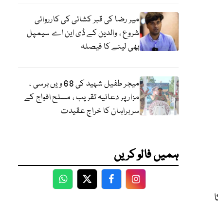
میر رضا کی قبر کشائی کی کارروائی
شروع ، والدین کے ڈی این اے سیمپل
بھی لینے کا فیصلہ
میجر طفیل شہید کی 68 ویں برسی ،
مزار پر دعائیہ تقریب ، مسلح افواج کے
سربراہان کا خراج عقیدت
ہمیں فالو کریں
WhatsApp
Twitter
Facebook
Facebook