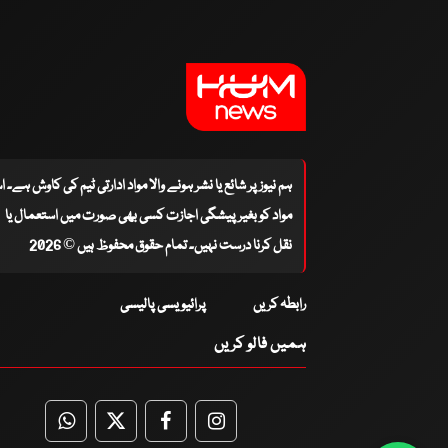
ہم نیوز پر شائع یا نشر ہونے والا مواد ادارتی ٹیم کی کاوش ہے۔ 
مواد کو بغیر پیشگی اجازت کسی بھی صورت میں استعمال یا
نقل کرنا درست نہیں۔ تمام حقوق محفوظ ہیں © 2026
رابطہ کریں
پرائیویسی پالیسی
ہمیں فالو کریں
WhatsApp
Twitter
Facebook
Facebook