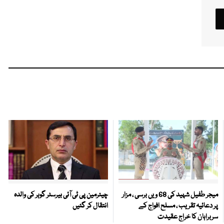
میجر طفیل شہید کی 68 ویں برسی ، مزار
چیئرمین پی ٹی آئی بیرسٹر گوہر کی والدہ
پر دعائیہ تقریب ، مسلح افواج کے
انتقال کر گئیں
سربراہان کا خراج عقیدت