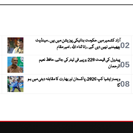
آزاد کشمیر میں حکومت بنانیکی پوزیشن میں ہیں ، مینڈیٹ
3
02
چھیننے نہیں دیں گے ، رانا ثناء اللہ ، امیر مقام
پیٹرول کی قیمت 228 روپے فی لیٹر کی جائے، حافظ نعیم
6
05
الرحمان
ویمنز ایشیا کپ 2026، پاکستان اور بھارت کا مقابلہ دبئی میں ہو
9
08
گا