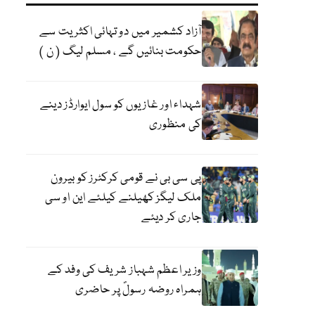
آزاد کشمیر میں دو تہائی اکثریت سے
حکومت بنائیں گے ، مسلم لیگ ( ن )
شہداء اور غازیوں کو سول ایوارڈز دینے
کی منظوری
پی سی بی نے قومی کرکٹرز کو بیرون
ملک لیگز کھیلنے کیلئے این او سی
جاری کر دیئے
وزیر اعظم شہباز شریف کی وفد کے
ہمراہ روضہ رسولؐ پر حاضری