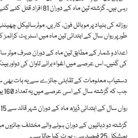
رہی ہیں۔ گزشتہ تین ماہ کے دوران 81 افراد قتل کئے گئے۔
روزانہ کی بنیاد پر موبائل فون، کاریں، موٹرسائیکل چھی
طور پر رواں سال کے ابتدائی تین ماہ میں اسٹریٹ کرائمز کی 14 ہزار 284 وارداتیں رپورٹ کی گئ
کی گئیں۔ اس عرصے میں اغواء برائے تاوان کی دواور بی
جب کہ گزشتہ سال کے اسی عرصے میں یہ تعداد 160 یومیہ تھی۔
رواں سال کے ابتدائی ڈیڑھ ماہ کے دوران شہر قائد سے 15 نومولود بچوں کی نعشیں بھی برآمد ہوئی ہیں۔
گزشتہ دو دہائیوں کے دوران ہونے والے مختلف جائزوں م
بمشکل 25 فیصد ہی رپورٹ کیا جاتا ہے۔