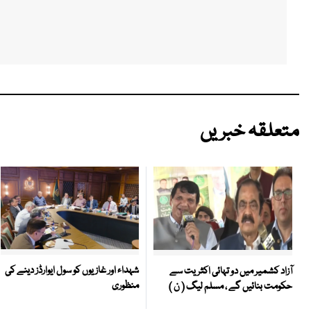
متعلقہ خبریں
شہداء اور غازیوں کو سول ایوارڈز دینے کی
آزاد کشمیر میں دو تہائی اکثریت سے
منظوری
حکومت بنائیں گے ، مسلم لیگ ( ن )