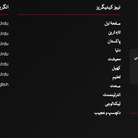
نیوز کیٹیگریز
انگر
صفحۂ اول
Urdu
تازہ ترین
Urdu
پاکستان
Urdu
دنیا
Urdu
اس
معیشت
Urdu
کھیل
Urdu
تعلیم
lish
صحت
انٹرٹینمنٹ
ٹیکنالوجی
دلچسپ و عجیب