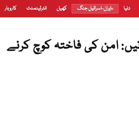
دنیا
ایران-اسرائیل جنگ
کھیل
انٹرٹینمنٹ
کاروبار
 یومیہ 156 وارداتیں: امن کی فاختہ کوچ کرنے