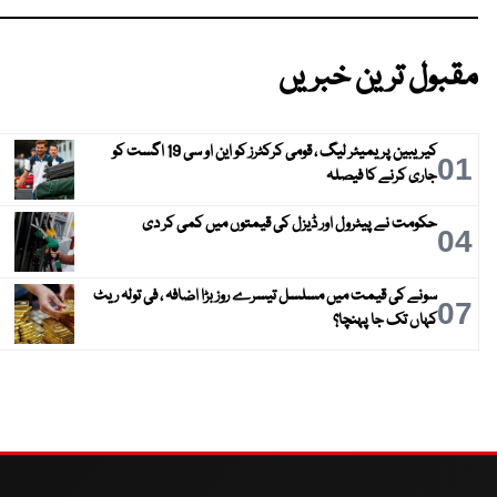
مقبول ترین خبریں
کیریبین پریمیئر لیگ ، قومی کرکٹرز کو این او سی 19 اگست کو
01
جاری کرنے کا فیصلہ
حکومت نے پیٹرول اور ڈیزل کی قیمتوں میں کمی کر دی
04
سونے کی قیمت میں مسلسل تیسرے روز بڑا اضافہ ، فی تولہ ریٹ
07
کہاں تک جا پہنچا؟