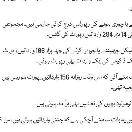
ننے یا چوری ہونے کی رپورٹس درج کرائی جارہی ہیں۔ مجموعی
یں۔
اعداد و شمار کے مطابق تین ماہ کے دوران صرف موٹر سائیکل چھیننے یا چوری کرنے کی چھ ہزار 106 وارداتیں رپورٹ
نک ڈکیتی کی ایک واردات بھی رپورٹ ہوئی۔
دستیاب معلومات کے تقابلی جائزے سے یہ بات بھی سامنے آئی کہ اس وقت روزانہ 156 وارداتیں رپورٹ ہو رہی ہیں
یں یہ بات سامنے آچکی ہےکہ جتنی وارداتیں ہوتی ہیں اس کا