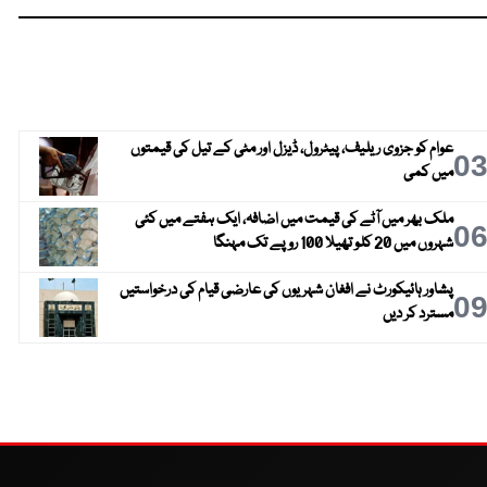
عوام کو جزوی ریلیف، پیٹرول، ڈیزل اور مٹی کے تیل کی قیمتوں
0
میں کمی
ملک بھر میں آٹے کی قیمت میں اضافہ، ایک ہفتے میں کئی
0
شہروں میں 20 کلو تھیلا 100 روپے تک مہنگا
پشاور ہائیکورٹ نے افغان شہریوں کی عارضی قیام کی درخواستیں
0
مسترد کر دیں