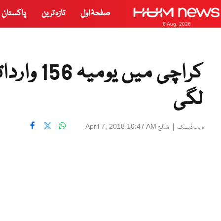
صفحۂ اول
تازہ ترین
پاکستان
8 Aug, 2026
کراچی میں
لگی
|
شائع
April 7, 2018 10:47 AM
ویب ڈیسک