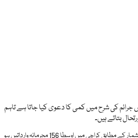
رائم کی شرح میں کمی کا دعوی کیا جاتا ہے تاہم
حال بتاتے ہیں۔
سی پی ایل سی (سٹیزن پولیس لائژن کمیٹی) کے اعدادوشمار کے مطابق کراچی میں اوسطا 156 مجرمانہ وارداتیں ہو