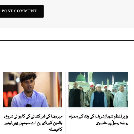
وزیر اعظم شہباز شریف کی وفد کے ہمراہ
میر رضا کی قبر کشائی کی کارروائی شروع ،
روضہ رسولؐ پر حاضری
والدین کے ڈی این اے سیمپل بھی لینے
کا فیصلہ