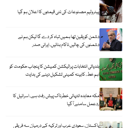
پیٹرولیم مصنوعات کی نئی قیمتوں کا اعلان ہو گیا
دشمن کو یقین تھا ہمیں تباہ کر دے گا لیکن ہم نے
دشمنوں کی چالیں ناکام بنائیں، ایرانی صدر
بلدیاتی انتخابات پرالیکشن کمیشن کا پنجاب حکومت کو
اہم خط، کابینہ کمیٹی تشکیل دینے کی ہدایت
مکہ معاہدہ انتہائی خطرناک پیش رفت ہے، اسرائیل کا
ردعمل سامنے آگیا
پاکستان، سعودی عرب اور ترکیہ کے درمیان سہ فریقی