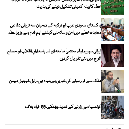
خط، کابینہ کمیٹی تشکیل دینے کی ہدایت
پاکستان، سعودی عرب اور ترکیہ کے درمیان سہ فریقی دفاعی
معاہدہ، خطے میں امن و سلامتی کیلئے اہم قدم ہے، وزیراعظم
ایرانی سپریم لیڈر مجتبیٰ خامنہ ای نے پاسدارانِ انقلاب اور مسلح
افواج میں نئی تقرریاں کر دیں
ملک سے فرار ہونے کی خبریں بےبنیاد ہیں، راول شرجیل میمن
کولمبیا میں زلزلے کے شدید جھٹکے، 80 افراد ہلاک