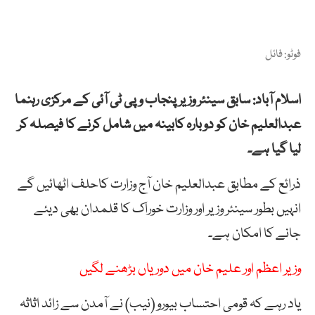
فوٹو: فائل
اسلام آباد: سابق سینئر وزیر پنجاب و پی ٹی آئی کے مرکزی رہنما
عبدالعلیم خان کو دوبارہ کابینہ میں شامل کرنے کا فیصلہ کر
لیا گیا ہے۔
ذرائع کے مطابق عبدالعلیم خان آج وزارت کاحلف اٹھائیں گے
انہیں بطور سینئر وزیر اور وزارت خوراک کا قلمدان بھی دیئے
جانے کا امکان ہے۔
وزیر اعظم اور علیم خان میں دوریاں بڑھنے لگیں
یاد رہے کہ قومی احتساب بیورو (نیب) نے آمدن سے زائد اثاثہ