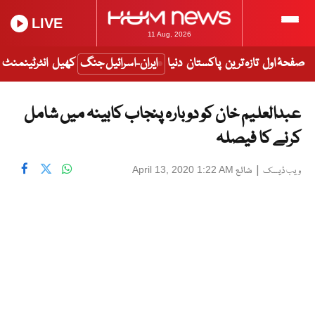
LIVE
11 Aug, 2026
صفحۂ اول
تازہ ترین
پاکستان
دنیا
ایران-اسرائیل جنگ
کھیل
انٹرٹینمنٹ
عبدالعلیم خان کو دوبارہ پنجاب کابینہ میں شامل
کرنے کا فیصلہ
|
شائع
April 13, 2020 1:22 AM
ویب ڈیسک