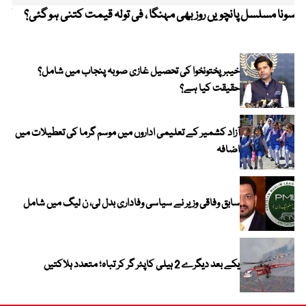
سونا مسلسل پانچویں روز بھی مہنگا ، فی تولہ قیمت کتنی ہو گئی؟
کولم
خیبر پختونخوا کی تحصیل غازی صوبہ پنجاب میں شامل؟
حقیقت کیا ہے؟
آزاد کشمیر کے تعلیمی اداروں میں موسم گرما کی تعطیلات میں
اضافہ
سابق وفاقی وزیر نے سیاسی وفاداری بدل لی، ن لیگ میں شامل
یکے بعد دیگرے 2 ہیلی کاپٹر گر کر تباہ؛ متعدد ہلاکتیں