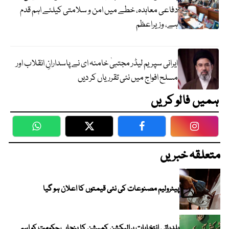
دفاعی معاہدہ، خطے میں امن و سلامتی کیلئے اہم قدم
ہے، وزیراعظم
ایرانی سپریم لیڈر مجتبیٰ خامنہ ای نے پاسدارانِ انقلاب اور
مسلح افواج میں نئی تقرریاں کر دیں
ہمیں فالو کریں
WhatsApp
Twitter
Facebook
Faceboo
متعلقہ خبریں
پیٹرولیم مصنوعات کی نئی قیمتوں کا اعلان ہو گیا
بلدیاتی انتخابات پرالیکشن کمیشن کا پنجاب حکومت کو اہم