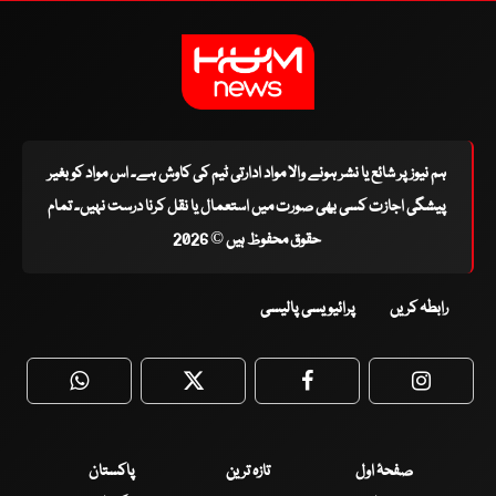
ہم نیوز پر شائع یا نشر ہونے والا مواد ادارتی ٹیم کی کاوش ہے۔ اس مواد کو بغیر
پیشگی اجازت کسی بھی صورت میں استعمال یا نقل کرنا درست نہیں۔ تمام
حقوق محفوظ ہیں © 2026
رابطہ کریں
پرائیویسی پالیسی
WhatsApp
Twitter
Facebook
Faceboo
صفحۂ اول
تازہ ترین
پاکستان