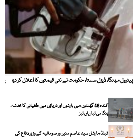
پیٹرول مہنگا، ڈیزل سستا، حکومت نے نئی قیمتوں کا اعلان کر دیا
پنج
آئندہ 48 گھنٹوں میں بارشوں اور دریاؤں میں طغیانی کا خدشہ،
ہنگامی تیاریاں تیز
فیلڈ مارشل سید عاصم منیر اور صومالیہ کے وزیر دفاع کی