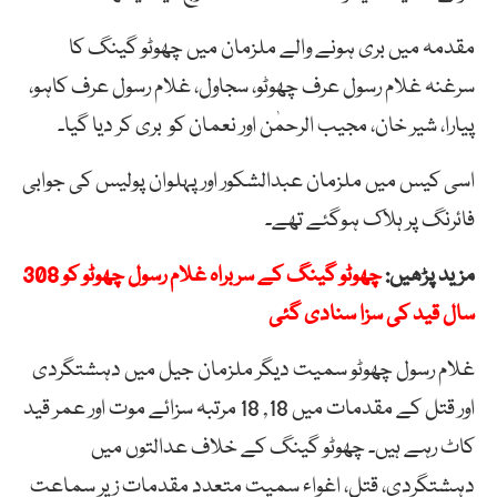
مقدمہ میں بری ہونے والے ملزمان میں چھوٹو گینگ کا
سرغنہ غلام رسول عرف چھوٹو، سجاول، غلام رسول عرف کاہو،
پیارا، شیر خان، مجیب الرحمٰن اور نعمان کو بری کر دیا گیا۔
اسی کیس میں ملزمان عبدالشکور اور پہلوان پولیس کی جوابی
فائرنگ پر ہلاک ہوگئے تھے۔
مزید پڑھیں:
چھوٹو گینگ کے سربراہ غلام رسول چھوٹو کو 308
سال قید کی سزا سنادی گئی
غلام رسول چھوٹو سمیت دیگر ملزمان جیل میں دہشتگردی
اور قتل کے مقدمات میں 18, 18 مرتبہ سزائے موت اور عمر قید
کاٹ رہے ہیں۔ چھوٹو گینگ کے خلاف عدالتوں میں
دہشتگردی، قتل، اغواء سمیت متعدد مقدمات زیر سماعت