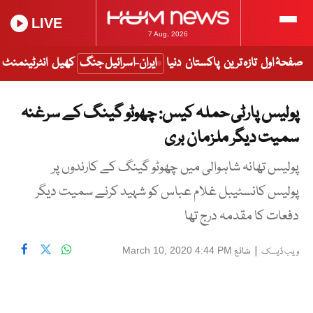
LIVE
7 Aug, 2026
صفحۂ اول
تازہ ترین
پاکستان
دنیا
ایران-اسرائیل جنگ
کھیل
انٹرٹینمنٹ
پولیس پارٹی حملہ کیس: چھوٹو گینگ کے سرغنہ
سمیت دیگر ملزمان بری
پولیس تھانہ شاہوالی میں چھوٹو گینگ کے کارندوں پر
پولیس کانسٹیبل غلام عباس کو شہید کرنے سمیت دیگر
دفعات کا مقدمہ درج تھا
|
شائع
March 10, 2020 4:44 PM
ویب ڈیسک