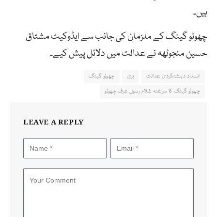
ہیں۔
چھوٹو گینگ کے ملزمان کی جانب سے ایڈوکیٹ مشتاق
حسین منجوٹھہ نے عدالت میں دلائل پیش کیے۔
انسداد دہشتگردی عدالت
بری
چھوٹو گینگ
چھوٹو گینگ کا سرغنہ غلام رسول عرف چھوٹو
LEAVE A REPLY