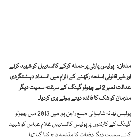
ملتان: پولیس پارٹی پر حملہ کرکے کانسٹیبل کو شہید کرنے
اور غیر قانونی اسلحہ رکھنے کے الزام میں انسداد دہشتگردی
عدالت نمبر 2 نے چھوٹو گینگ کے سرغنہ سمیت دیگر
ملزمان کو شک کا فائدہ دیتے ہوئے بری کردیا۔
پولیس تھانہ شاہوالی ضلع راجن پور میں 2013 میں چھوٹو
گینگ کے کارندوں پر پولیس کانسٹیبل غلام عباس کو شہید
کرنے سمیت دیگر دفعات کا مقدمہ درج کیا گیا تھا