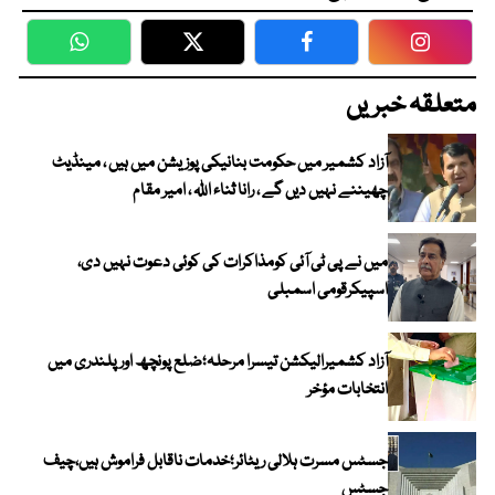
WhatsApp
Twitter
Facebook
Faceboo
متعلقہ خبریں
آزاد کشمیر میں حکومت بنانیکی پوزیشن میں ہیں ، مینڈیٹ
چھیننے نہیں دیں گے ، رانا ثناء اللہ ، امیر مقام
میں نے پی ٹی آئی کومذاکرات کی کوئی دعوت نہیں دی،
اسپیکرقومی اسمبلی
آزاد کشمیرالیکشن تیسرا مرحلہ؛ضلع پونچھ اور پلندری میں
انتخابات مؤخر
جسٹس مسرت ہلالی ریٹائر؛خدمات ناقابل فراموش ہیں،چیف
جسٹس