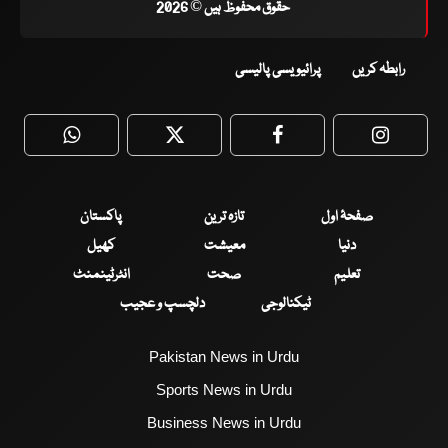
حقوق محفوظ ہیں © 2026
رابطہ کریں
پرائیویسی پالیسی
WhatsApp
Twitter
Facebook
Faceboo
صفحۂ اول
تازہ ترین
پاکستان
دنیا
معیشت
کھیل
تعلیم
صحت
انٹرٹینمنٹ
ٹیکنالوجی
دلچسپ و عجیب
Pakistan News in Urdu
Sports News in Urdu
Business News in Urdu