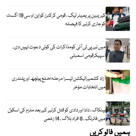
کیریبین پریمیئر لیگ ، قومی کرکٹرز کو این او سی 19 اگست
کو جاری کرنے کا فیصلہ
میں نے پی ٹی آئی کومذاکرات کی کوئی دعوت نہیں دی،
اسپیکرقومی اسمبلی
آزاد کشمیرالیکشن تیسرا مرحلہ؛ضلع پونچھ اور پلندری
میں انتخابات مؤخر
بینکاک ، دادا اور دادی کو قتل کرنے کے بعد ملزم کی اسکول
میں فائرنگ ، 8 افراد ہلاک ، 14 زخمی
ہمیں فالو کریں