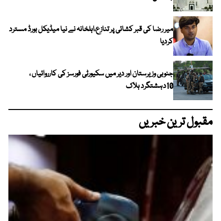
میر رضا کی قبر کشائی پر تنازع،اہلخانہ نے نیا میڈیکل بورڈ مسترد
کردیا
جنوبی وزیرستان اور دیر میں سکیورٹی فورسز کی کارروائیاں ،
10دہشتگرد ہلاک
مقبول ترین خبریں