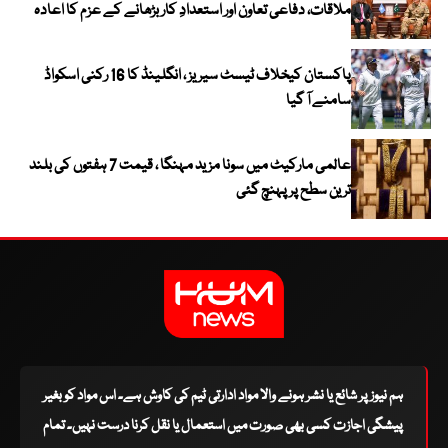
ملاقات، دفاعی تعاون اور استعدادِ کار بڑھانے کے عزم کا اعادہ
پاکستان کیخلاف ٹیسٹ سیریز ، انگلینڈ کا 16 رکنی اسکواڈ
سامنے آ گیا
عالمی مارکیٹ میں سونا مزید مہنگا ، قیمت 7 ہفتوں کی بلند
ترین سطح پر پہنچ گئی
ہم نیوز پر شائع یا نشر ہونے والا مواد ادارتی ٹیم کی کاوش ہے۔ اس مواد کو بغیر
پیشگی اجازت کسی بھی صورت میں استعمال یا نقل کرنا درست نہیں۔ تمام