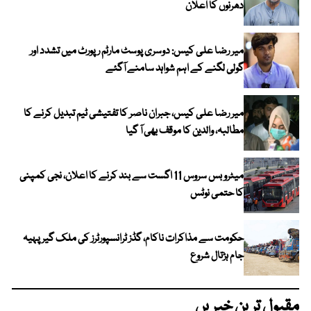
دھرنوں کا اعلان
میر رضا علی کیس: دوسری پوسٹ مارٹم رپورٹ میں تشدد اور
گولی لگنے کے اہم شواہد سامنے آگئے
میر رضا علی کیس، جبران ناصر کا تفتیشی ٹیم تبدیل کرنے کا
مطالبہ، والدین کا موقف بھی آ گیا
میٹرو بس سروس 11 اگست سے بند کرنے کا اعلان، نجی کمپنی
کا حتمی نوٹس
حکومت سے مذاکرات ناکام، گڈز ٹرانسپورٹرز کی ملک گیر پہیہ
جام ہڑتال شروع
مقبول ترین خبریں