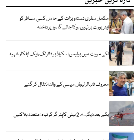
تازہ ترین خبریں
مکمل سفری دستاویزات کے حامل کسی مسافر کو
ایئرپورٹ پر نہیں روکا جائے گا، وزیر داخلہ
لکی مروت میں پولیس اسکواڈ پر فائرنگ، ایک اہلکار شہید
معروف فٹبالر لیونل میسی کے والد انتقال کر گئے
یکے بعد دیگرے 2 ہیلی کاپٹر گر کر تباہ؛ متعدد ہلاکتیں