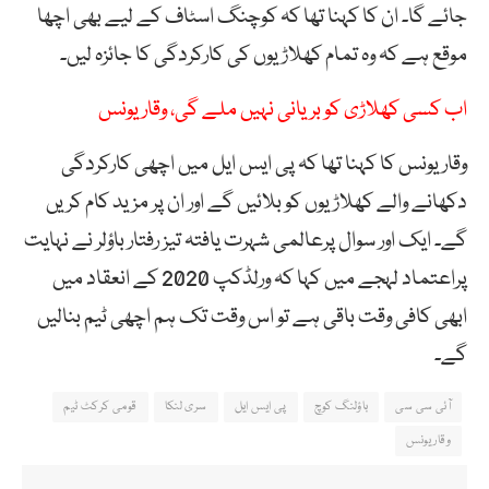
جائے گا۔ ان کا کہنا تھا کہ کوچنگ اسٹاف کے لیے بھی اچھا
موقع ہے کہ وہ تمام کھلاڑیوں کی کارکردگی کا جائزہ لیں۔
اب کسی کھلاڑی کو بریانی نہیں ملے گی، وقار یونس
وقار یونس کا کہنا تھا کہ پی ایس ایل میں اچھی کارکردگی
دکھانے والے کھلاڑیوں کو بلائیں گے اور ان پر مزید کام کریں
گے۔ ایک اور سوال پرعالمی شہرت یافتہ تیز رفتار باؤلر نے نہایت
پراعتماد لہجے میں کہا کہ ورلڈکپ 2020 کے انعقاد میں
ابھی کافی وقت باقی ہے تو اس وقت تک ہم اچھی ٹیم بنالیں
گے۔
آئی سی سی
باؤلنگ کوچ
پی ایس ایل
سری لنکا
قومی کرکٹ ٹیم
وقار یونس