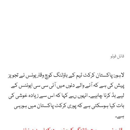
فائل فوٹو
لاہور: پاکستان کرکٹ ٹیم کے باؤلنگ کوچ وقار یونس نے تجویز
پیش کی ہے کہ آنے والے دنوں میں آئی سی سی ایونٹس کے
لیے بڈ کرنا چاہیے۔ انہوں ںے کہا کہ اس سے زیادہ خوشی کی
بات کیا ہوسکتی ہے کہ پوری کرکٹ پاکستان میں ہورہی
ہے۔