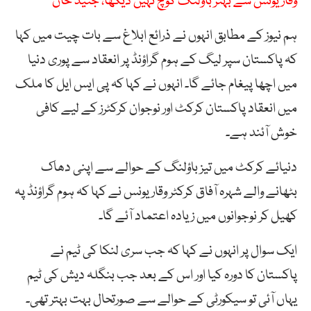
وقار یونس سے بہتر باؤلنگ کوچ نہیں دیکھا، جنید خان
ہم نیوز کے مطابق انہوں نے ذرائع ابلاغ سے بات چیت میں کہا
کہ پاکستان سپر لیگ کے ہوم گراؤنڈ پر انعقاد سے پوری دنیا
میں اچھا پیغام جائے گا۔ انہوں نے کہا کہ پی ایس ایل کا ملک
میں انعقاد پاکستان کرکٹ اور نوجوان کرکٹرز کے لیے کافی
خوش آئند ہے۔
دنیائے کرکٹ میں تیز باؤلنگ کے حوالے سے اپنی دھاک
بٹھانے والے شہرہ آفاق کرکٹر وقار یونس نے کہا کہ ہوم گراؤنڈ پہ
کھیل کر نوجوانوں میں زیادہ اعتماد آئے گا۔
ایک سوال پر انہوں نے کہا کہ جب سری لنکا کی ٹیم نے
پاکستان کا دورہ کیا اور اس کے بعد جب بنگلہ دیش کی ٹیم
یہاں آئی تو سیکورٹی کے حوالے سے صورتحال بہت بہتر تھی۔