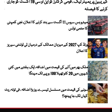
کیریبین پریمیئر لیگ ، قومی کرکٹرز کو این او سی 19 اگست کو جاری
آز
کرنے کا فیصلہ
چھی
میٹرو بس سروس 11 اگست سے بند کرنے کا اعلان، نجی کمپنی
کا حتمی نوٹس
ورلڈ کپ 2027 کے میزبان ممالک کے درمیان ٹی ٹوئنٹی سیریز
کا اعلان
ملک بھر میں آٹے کی قیمت میں اضافہ، ایک ہفتے میں کئی
شہروں میں 20 کلو تھیلا 100 روپے تک مہنگا
سونے کی قیمت میں مسلسل تیسرے روز بڑا اضافہ ، فی تولہ ریٹ
کہاں تک جا پہنچا؟