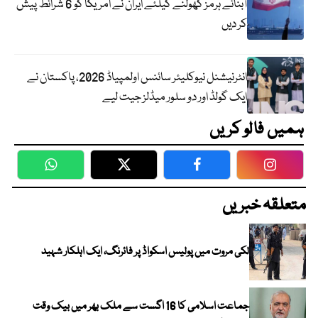
آبنائے ہرمز کھولنے کیلئے ایران نے امریکا کو 6 شرائط پیش
کر دیں
انٹرنیشنل نیوکلیئر سائنس اولمپیاڈ 2026، پاکستان نے
ایک گولڈ اور دو سلور میڈلز جیت لیے
ہمیں فالو کریں
WhatsApp
Twitter
Facebook
Faceboo
متعلقہ خبریں
لکی مروت میں پولیس اسکواڈ پر فائرنگ، ایک اہلکار شہید
جماعت اسلامی کا 16 اگست سے ملک بھر میں بیک وقت