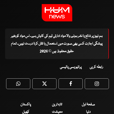
ہم نیوز پر شائع یا نشر ہونے والا مواد ادارتی ٹیم کی کاوش ہے۔ اس مواد کو بغیر
پیشگی اجازت کسی بھی صورت میں استعمال یا نقل کرنا درست نہیں۔ تمام
حقوق محفوظ ہیں © 2026
رابطہ کریں
پرائیویسی پالیسی
WhatsApp
Twitter
Facebook
Faceboo
صفحۂ اول
تازہ ترین
پاکستان
دنیا
معیشت
کھیل