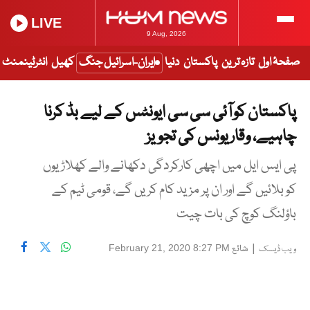
LIVE
9 Aug, 2026
صفحۂ اول
تازہ ترین
پاکستان
دنیا
ایران-اسرائیل جنگ
کھیل
انٹرٹینمنٹ
پاکستان کو آئی سی سی ایونٹس کے لیے بڈ کرنا
چاہیے، وقار یونس کی تجویز
پی ایس ایل میں اچھی کارکردگی دکھانے والے کھلاڑیوں
کو بلائیں گے اور ان پر مزید کام کریں گے، قومی ٹیم کے
باؤلنگ کوچ کی بات چیت
|
شائع
February 21, 2020 8:27 PM
ویب ڈیسک