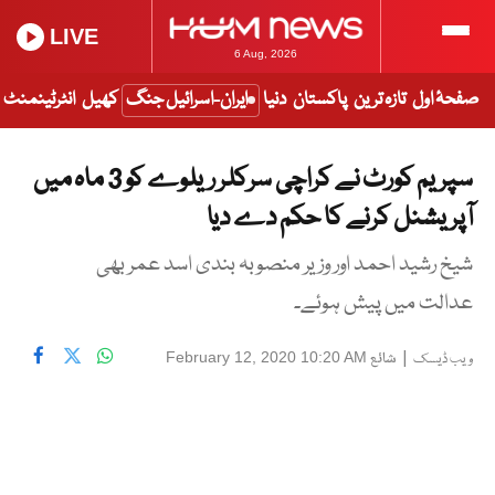
LIVE
6 Aug, 2026
صفحۂ اول
تازہ ترین
پاکستان
دنیا
ایران-اسرائیل جنگ
کھیل
انٹرٹینمنٹ
سپریم کورٹ نے کراچی سرکلر ریلوے کو 3 ماہ میں
آپریشنل کرنے کا حکم دے دیا
شیخ رشید احمد اور وزیر منصوبہ بندی اسد عمر بھی
عدالت میں پیش ہوئے۔
|
شائع
February 12, 2020 10:20 AM
ویب ڈیسک