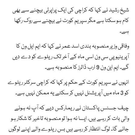
شیخ رشید نے کہا کہ کراچی کی ایک پراپرٹی بیچنے سے بھی
کام ہو سکتا ہے مگر سپریم کورٹ نے بیچنے سے روک رکھا
ہے۔
وفاقی وزیر منصوبہ بندی اسد عمر نے کہا کہ ایم ایل ون کا
آپریٹیو پی سی ون اسی ماہ کے آخر تک ریلوے کو دے دیں
گے۔ ایم این ون 9 ارب ڈالرز کا منصوبہ ہے۔
انہوں نے سپریم کورٹ کے حکم پر کہا کہ کراچی سرکلر ریلوے
کو 3 ماہ میں آپریشنل نہیں کر سکتے یہ ممکن نہیں ہے۔
چیف جسٹس پاکستان نے ریمارکس دیے کہ آپ نہ ہونے
والی بات کر رہے ہیں، ایسا نہ ہوا تو منصوبہ تاخیر کا شکار ہو
جائے گا۔ لوگ انتظار کر رہے ہیں بس ریلوے والے اپنے لوگوں