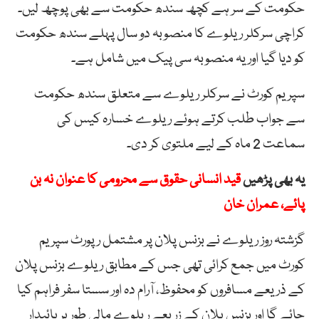
حکومت کے سر ہے کچھ سندھ حکومت سے بھی پوچھ لیں۔
کراچی سرکلر ریلوے کا منصوبہ دو سال پہلے سندھ حکومت
کو دیا گیا اور یہ منصوبہ سی پیک میں شامل ہے۔
سپریم کورٹ نے سرکلر ریلوے سے متعلق سندھ حکومت
سے جواب طلب کرتے ہوئے ریلوے خسارہ کیس کی
سماعت 2 ماہ کے لیے ملتوی کر دی۔
یہ بھی پڑھیں
قید انسانی حقوق سے محرومی کا عنوان نہ بن
پائے، عمران خان
گزشتہ روز ریلوے نے بزنس پلان پر مشتمل رپورٹ سپریم
کورٹ میں جمع کرائی تھی جس کے مطابق ریلوے بزنس پلان
کے ذریعے مسافروں کو محفوظ، آرام دہ اور سستا سفر فراہم کیا
جائے گا اور بزنس پلان کے زریعے ریلوے مالی طور پر پائیدار