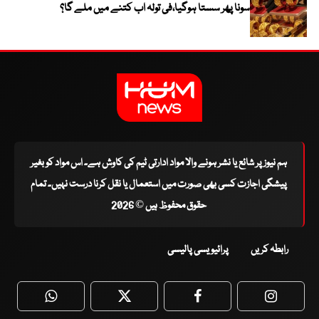
سونا پھر سستا ہوگیا،فی تولہ اب کتنے میں ملے گا؟
ہم نیوز پر شائع یا نشر ہونے والا مواد ادارتی ٹیم کی کاوش ہے۔ اس مواد کو بغیر
پیشگی اجازت کسی بھی صورت میں استعمال یا نقل کرنا درست نہیں۔ تمام
حقوق محفوظ ہیں © 2026
رابطہ کریں
پرائیویسی پالیسی
WhatsApp
Twitter
Facebook
Faceboo