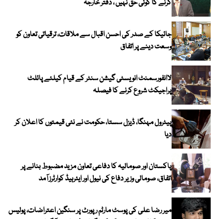
کرنے کا کوئی حق نہیں ، دفتر خارجہ
جائیکا کے صدر کی احسن اقبال سے ملاقات، ترقیاتی تعاون کو
وسعت دینے پر اتفاق
لاانفورسمنٹ انویسٹی گیشن سنٹر کے قیام کیلئے پائلٹ
پراجیکٹ شروع کرنے کا فیصلہ
پیٹرول مہنگا، ڈیزل سستا، حکومت نے نئی قیمتوں کا اعلان کر
دیا
پاکستان اور صومالیہ کا دفاعی تعاون مزید مضبوط بنانے پر
اتفاق، صومالی وزیر دفاع کی نیول اور ایئرہیڈ کوارٹرز آمد
میر رضا علی کی پوسٹ مارٹم رپورٹ پر سنگین اعتراضات، پولیس