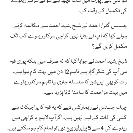
ہو گئی ہے رپورٹ میں سب کچھ ہے سوائے سرکلر ریلوے
کی تکمیل کے وقت کے۔
جسٹس گلزار احمد نے شیخ رشید احمد سے مکالمہ کرتے
ہوئے کہا کہ آپ نے بتایا نہیں کراچی سرکلر ریلوے کب تک
مکمل کریں گے ؟
شیخ رشید احمد نے جواباً کہا کہ نہ صرف میں بلکہ پوری قوم
ہی آپ کی شکر گزار ہے تاہم 12 دن میں بہت کام ہوا ہے۔
رات کو بھی آپریشن کا سلسلہ جاری رہا تاہم سرکلر ریلوے
میں بہت مزاحمت کا سامنا کرنا پڑ رہا ہے۔
چیف جسٹس نے ریمارکس دیے کہ یہ قوم کا پراجیکٹ ہے
کسی کی ذات کے لیے نہیں ہے۔ اگر آپ لاہور یا کراچی میں
ریلوے کی 4 سے 5 پراپرٹیز بیچ دیں تو تمام کام ہو سکتے ہیں۔