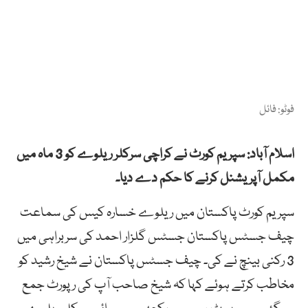
فوٹو: فائل
اسلام آباد: سپریم کورٹ نے کراچی سرکلر ریلوے کو 3 ماہ میں
مکمل آپریشنل کرنے کا حکم دے دیا۔
سپریم کورٹ پاکستان میں ریلوے خسارہ کیس کی سماعت
چیف جسٹس پاکستان جسٹس گلزار احمد کی سربراہی میں
3 رکنی بینچ نے کی۔ چیف جسٹس پاکستان نے شیخ رشید کو
مخاطب کرتے ہوئے کہا کہ شیخ صاحب آپ کی رپورٹ جمع