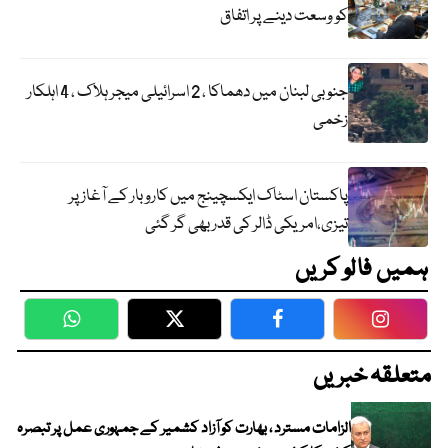
کو وسعت دینے پر اتفاق
جنوبی لبنان میں دھماکا ، 2 اسرائیلی میجر ہلاک ، 4 اہلکار
زخمی
پاکستان اسٹاک ایکسچینج میں کاروبار کے آغاز پر
تیزی،امریکی ڈالر کی قدر بھی گر گئی
ہمیں فالو کریں
WhatsApp
Twitter
Facebook
Faceboo
متعلقہ خبریں
الزامات مسترد ، بھارت کو آزاد کشمیر کے جمہوری عمل پر تبصرہ