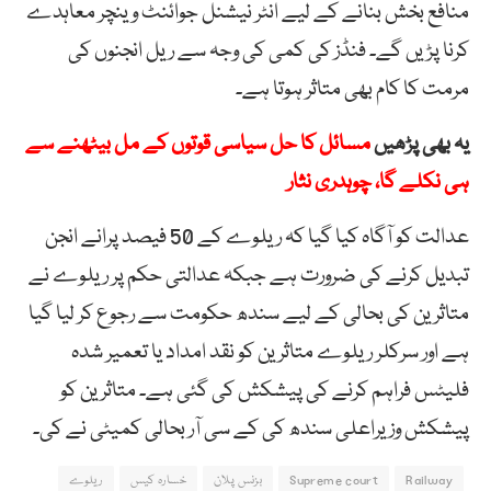
منافع بخش بنانے کے لیے انٹر نیشنل جوائنٹ وینچر معاہدے
کرنا پڑیں گے۔ فنڈز کی کمی کی وجہ سے ریل انجنوں کی
مرمت کا کام بھی متاثر ہوتا ہے۔
یہ بھی پڑھیں
مسائل کا حل سیاسی قوتوں کے مل بیٹھنے سے
ہی نکلے گا، چوہدری نثار
عدالت کو آگاہ کیا گیا کہ ریلوے کے 50 فیصد پرانے انجن
تبدیل کرنے کی ضرورت ہے جبکہ عدالتی حکم پر ریلوے نے
متاثرین کی بحالی کے لیے سندھ حکومت سے رجوع کر لیا گیا
ہے اور سرکلر ریلوے متاثرین کو نقد امداد یا تعمیر شدہ
فلیٹس فراہم کرنے کی پیشکش کی گئی ہے۔ متاثرین کو
پیشکش وزیراعلی سندھ کی کے سی آر بحالی کمیٹی نے کی۔
Railway
Supreme court
بزنس پلان
خسارہ کیس
ریلوے