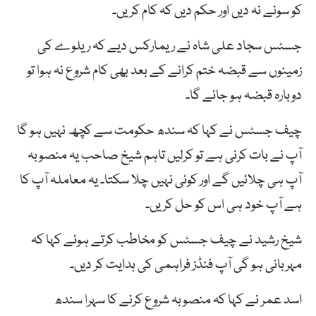
کو سونے نہ دیں اور حکم دیں کہ کام کریں۔
جسٹس سجاد علی شاہ نے ریمارکس دیے کہ ریلوے کی
زمینوں سے قبضہ ختم کرانے کے بعد بھی کام شروع نہ ہوا تو
دوبارہ قبضہ ہو جائے گا۔
چیف جسٹس نے کہا کہ سندھ حکومت سے کچھ نہیں ہو گا
آپ نے بات کرنی ہے تو کرلیں تاہم شیخ صاحب یہ منصوبہ
آپ ہی چلائیں گے اور کوئی نہیں چلا سکتا۔ یہ معاملہ آپ کا
ہے آپ خود ہی اس کو حل کریں۔
شیخ رشید نے چیف جسٹس کو مخاطب کرتے ہوئے کہا کہ
مہربانی ہو گی آپ فنڈز فراہمی کی ہدایت کر دیں۔
اسد عمر نے کہا کہ منصوبہ شروع کرنے کا سہرا سندھ