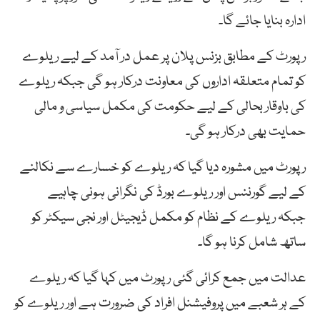
ادارہ بنایا جائے گا۔
رپورٹ کے مطابق بزنس پلان پر عمل در آمد کے لیے ریلوے
کو تمام متعلقہ اداروں کی معاونت درکار ہو گی جبکہ ریلوے
کی باوقار بحالی کے لیے حکومت کی مکمل سیاسی و مالی
حمایت بھی درکار ہو گی۔
رپورٹ میں مشورہ دیا گیا کہ ریلوے کو خسارے سے نکالنے
کے لیے گورننس اور ریلوے بورڈ کی نگرانی ہونی چاہیے
جبکہ ریلوے کے نظام کو مکمل ڈیجیٹل اور نجی سیکٹر کو
ساتھ شامل کرنا ہو گا۔
عدالت میں جمع کرائی گئی رپورٹ میں کہا گیا کہ ریلوے
کے ہر شعبے میں پروفیشنل افراد کی ضرورت ہے اور ریلوے کو