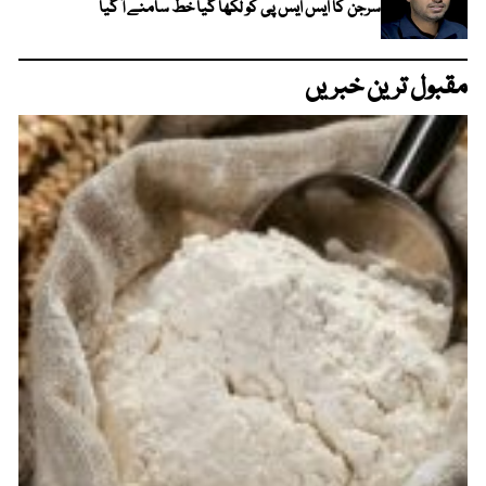
سرجن کا ایس ایس پی کو لکھا گیا خط سامنے آ گیا
مقبول ترین خبریں