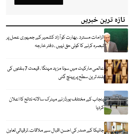
تازہ ترین خبریں
الزامات مسترد ، بھارت کو آزاد کشمیر کے جمہوری عمل پر
تبصرہ کرنے کا کوئی حق نہیں ، دفتر خارجہ
عالمی مارکیٹ میں سونا مزید مہنگا ، قیمت 7 ہفتوں کی
بلند ترین سطح پر پہنچ گئی
پنجاب کے مختلف بورڈز نے میٹرک سالانہ نتائج کا اعلان
کردیا
جائیکا کے صدر کی احسن اقبال سے ملاقات، ترقیاتی تعاون