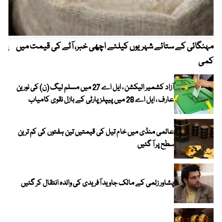
مہنگائی کے ستائے شہریوں کیلئے اچھی خبر، آٹے کی قیمت میں
پیٹ
کمی
آزاد کشمیر الیکشن ، ایل اے 27 میں مسلم لیگ (ن) کی نورین
عارف ، ایل اے 28 میں پیپلز پارٹی کے بازل نقوی کامیاب
عالمی منڈی میں خام تیل کی قیمتیں تین ہفتوں کی کم ترین
سطح پر آ گئیں
پشاور زلمی کے مالک جاوید آفریدی کی والدہ انتقال کر گئیں