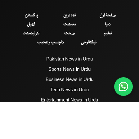
صفحۂ اول
تازہ ترین
پاکستان
دنیا
معیشت
کھیل
تعلیم
صحت
انٹرٹینمنٹ
ٹیکنالوجی
دلچسپ و عجیب
Pakistan News in Urdu
Sports News in Urdu
Business News in Urdu
Tech News in Urdu
Entertainment News in Urdu
Health News in Urdu
Hum News English