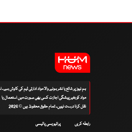
ہم نیوز پر شائع یا نشر ہونے والا مواد ادارتی ٹیم کی کاوش ہے۔ 
مواد کو بغیر پیشگی اجازت کسی بھی صورت میں استعمال یا
نقل کرنا درست نہیں۔ تمام حقوق محفوظ ہیں © 2026
رابطہ کریں
پرائیویسی پالیسی