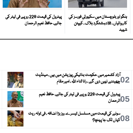
ہنگو اور بلوچستان میں سکیورٹی فورسز کی
پیٹرول کی قیمت 228 روپے فی لیٹر کی
کارروائیاں ، 10دہشتگرد ہلاک ، کیپٹن
جائے، حافظ نعیم الرحمان
شہید
آزاد کشمیر میں حکومت بنانیکی پوزیشن میں ہیں ، مینڈیٹ
3
02
چھیننے نہیں دیں گے ، رانا ثناء اللہ ، امیر مقام
پیٹرول کی قیمت 228 روپے فی لیٹر کی جائے، حافظ نعیم
6
05
الرحمان
سونے کی قیمت میں مسلسل تیسرے روز بڑا اضافہ ، فی تولہ ریٹ
9
08
کہاں تک جا پہنچا؟