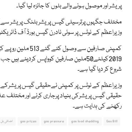
پریشر اور موصول ہونے والے بلوں کا جائزہ لیا گیا۔
مختلف جگہوں پرترسیلی گیس پریشر بلنگ پریشر سےکم ن
وزیراعظم کے نوٹس پر سوئی نادرن گیس بورڈ آف ڈائریکٹر
کمپنی صارفین سے وصو
شروع کر دیا گیا ہے۔
وزیراعظم کے نوٹس پر کمپنی نےحقیقی گیس پریشرکےمط
حقیقی گیس پریشرکی بنیاد پرجاری کرنے اور مختلف علا
رکھنے کی ہدایت ہے۔
Gas Bill
gas load shedding
gas pressure
gas prices
اضافی بل