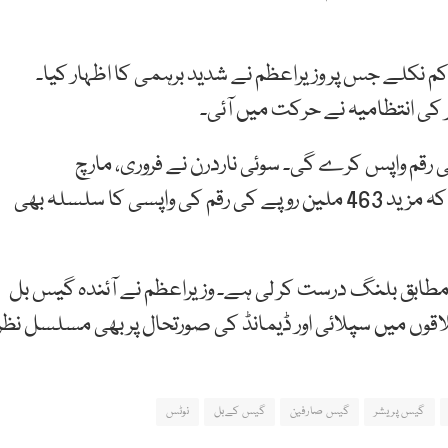
کلے جس پر وزیراعظم نے شدید برہمی کا اظہار کیا۔
 کی انتظامیہ نے حرکت میں آئی۔
ل کئے گئے 513 ملین روپے کی رقم واپس کرے گی۔ سوئی ناردرن نے فروری، مارچ
2019کیلئے50ملین صارفین کوواپس کردیئے ہیں جب کہ مزید 463 ملین روپے کی رقم کی واپسی کا سلسلہ بھی
ابق بلنگ درست کر لی ہے۔ وزیراعظم نے آئندہ گیس بل
قوں میں سپلائی اور ڈیمانڈ کی صورتحال پر بھی مسلسل نظر
گیس پریشر
گیس صارفین
گیس کےبل
نوٹس