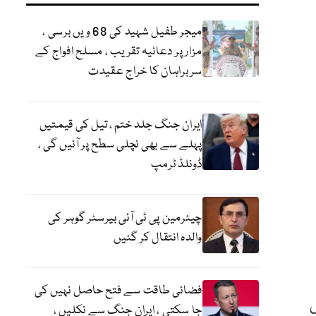
میجر طفیل شہید کی 68 ویں برسی ،
مزار پر دعائیہ تقریب ، مسلح افواج کے
سربراہان کا خراج عقیدت
ایران جنگ جلد ختم ، تیل کی قیمتیں
پہلے سے بھی نچلی سطح پر آئیں گی ،
ڈونلڈ ٹرمپ
چیئرمین پی ٹی آئی بیرسٹر گوہر کی
والدہ انتقال کر گئیں
فضائی طاقت سے فتح حاصل نہیں کی
س
جا سکتی ، ایران جنگ سے نکلیں ،