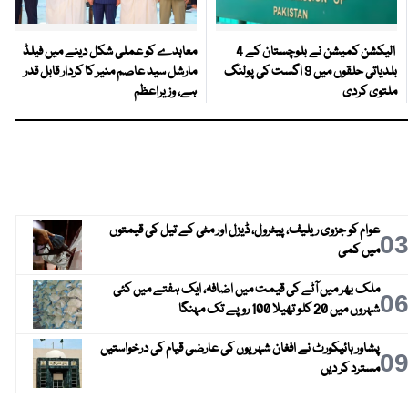
الیکشن کمیشن نے بلوچستان کے 4
معاہدے کو عملی شکل دینے میں فیلڈ
بلدیاتی حلقوں میں 9 اگست کی پولنگ
مارشل سید عاصم منیر کا کردار قابل قدر
ملتوی کردی
ہے، وزیراعظم
عوام کو جزوی ریلیف، پیٹرول، ڈیزل اور مٹی کے تیل کی قیمتوں
0
میں کمی
ملک بھر میں آٹے کی قیمت میں اضافہ، ایک ہفتے میں کئی
0
شہروں میں 20 کلو تھیلا 100 روپے تک مہنگا
پشاور ہائیکورٹ نے افغان شہریوں کی عارضی قیام کی درخواستیں
0
مسترد کر دیں