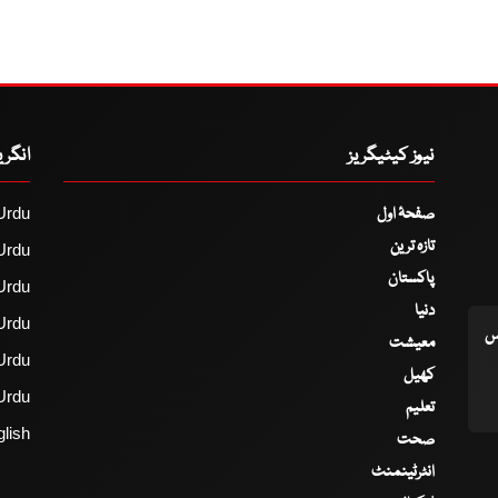
نیوز کیٹیگریز
انگر
صفحۂ اول
Urdu
تازہ ترین
Urdu
پاکستان
Urdu
دنیا
Urdu
اس
معیشت
Urdu
کھیل
Urdu
تعلیم
lish
صحت
انٹرٹینمنٹ