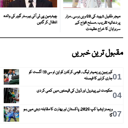
چیئرمین پی ٹی آئی بیرسٹر گوہر کی والدہ
میجر طفیل شہید کی 68 ویں برسی ، مزار
انتقال کر گئیں
پر دعائیہ تقریب ، مسلح افواج کے
سربراہان کا خراج عقیدت
مقبول ترین خبریں
کیریبین پریمیئر لیگ ، قومی کرکٹرز کو این او سی 19 اگست کو
01
جاری کرنے کا فیصلہ
حکومت نے پیٹرول اور ڈیزل کی قیمتوں میں کمی کر دی
04
ویمنز ایشیا کپ 2026، پاکستان اور بھارت کا مقابلہ دبئی میں ہو
07
گا