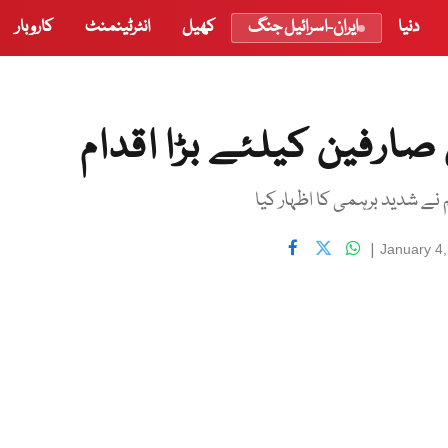
دنیا
ایران-اسرائیل جنگ
کھیل
انٹرٹینمنٹ
کاروبار
ارفین کیلئے بڑا اقدام
ے شدید برہمی کا اظہار کیا
|
January 4