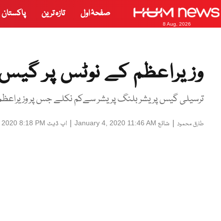
صفحۂ اول
تازہ ترین
پاکستان
8 Aug, 2026
وزیراعظم کے نوٹس پر گیس ص
ترسیلی گیس پریشر بلنگ پریشر سےکم نکلے جس پر وزیراعظم ن
|
شائع
|
اپ ڈیٹ
, 2020 8:18 PM
January 4, 2020 11:46 AM
طارق محمود