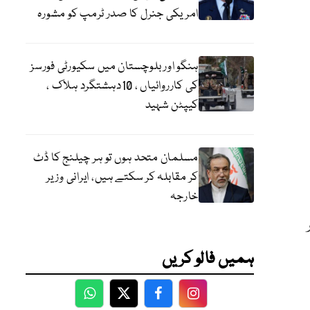
امریکی جنرل کا صدر ٹرمپ کو مشورہ
ہنگو اور بلوچستان میں سکیورٹی فورسز
کی کارروائیاں ، 10دہشتگرد ہلاک ،
کیپٹن شہید
مسلمان متحد ہوں تو ہر چیلنج کا ڈٹ
کر مقابلہ کر سکتے ہیں، ایرانی وزیر
خارجہ
ہمیں فالو کریں
WhatsApp
Twitter
Facebook
Facebook