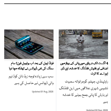
4 اگست تک دریاؤں میں پانی کے بہاؤ میں
فولڈ ایبل کے بعد اب رولیبل فون؟ سام
اضافے اور فلیش فلڈنگ کا خدشہ، این ڈی
سنگ کی نئی ڈیوائس نے تہلکہ مچا دیا
ایم اے کا الرٹ
سب سے زیادہ توجہ زیڈ نائن کوڈ نیم
راولپنڈی، جہلم، گوجرانوالہ سمیت
والی ڈیوائس نے حاصل کی ہے
نشیبی شہری علاقوں میں اربن فلڈنگ
Updated 01 Aug, 2026
اور بارش کا پانی جمع ہونے کا خدشہ
ہے
Updated 02 Aug, 2026