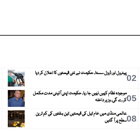
پیٹرول اور ڈیزل سستا، حکومت نے نئی قیمتوں کا اعلان کر دیا
3
02
موجودہ نظام کہیں نہیں جا رہا، حکومت اپنی آئینی مدت مکمل
6
05
کرے گی، وزیر داخلہ
عالمی منڈی میں خام تیل کی قیمتیں تین ہفتوں کی کم ترین
9
08
سطح پر آ گئیں