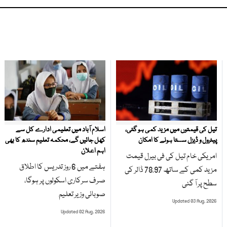
تیل کی قیمتوں میں مزید کمی ہو گئی،
اسلام آباد میں تعلیمی ادارے کل سے
پیٹرول و ڈیزل سستا ہونے کا امکان
کھل جائیں گے، محکمہ تعلیم سندھ کا بھی
اہم اعلان
امریکی خام تیل کی فی بیرل قیمت
ہفتے میں 6 روز تدریس کا اطلاق
مزید کمی کے ساتھ 78.97 ڈالر کی
صرف سرکاری اسکولوں پر ہوگا،
سطح پر آ گئی
صوبائی وزیر تعلیم
Updated 03 Aug, 2026
Updated 02 Aug, 2026