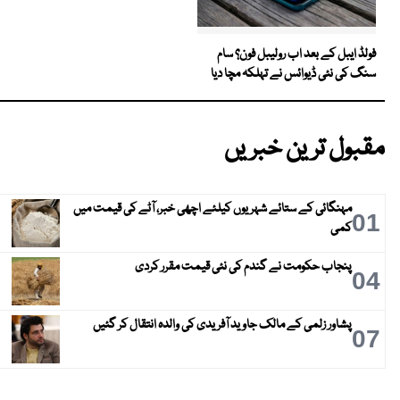
فولڈ ایبل کے بعد اب رولیبل فون؟ سام
سنگ کی نئی ڈیوائس نے تہلکہ مچا دیا
مقبول ترین خبریں
مہنگائی کے ستائے شہریوں کیلئے اچھی خبر، آٹے کی قیمت میں
01
کمی
پنجاب حکومت نے گندم کی نئی قیمت مقرر کردی
04
پشاور زلمی کے مالک جاوید آفریدی کی والدہ انتقال کر گئیں
07