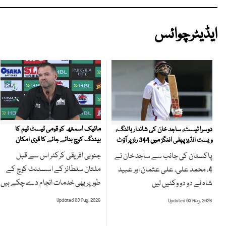
ایڈیٹرچوائس
مائیک اسمتھ کو قومی ٹیسٹ ٹیم کا
دوسرا ٹیسٹ، ساجد خان کی شاندار بالنگ،
بیٹنگ کوچ بنائے جانے کا قوی امکان
ویسٹ انڈیز پہلی اننگز میں 344 رنز پر آؤٹ
جنوبی افریقی کرکٹر اس سے قبل
پاکستان کی جانب سے ساجد خان نے
ملتان سلطانز کے اسسٹنٹ کوچ کے
4، محمد علی، علی عثمان اور عبید
طور پر بھی خدمات انجام دے چکے ہیں
شاہ نے دو دو وکٹیں لیں
Updated 03 Aug, 2026
Updated 03 Aug, 2026