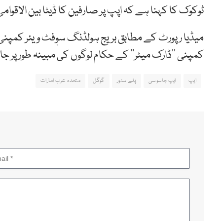
ٹوکوک کا کہنا ہے کہ اپپ پر صارفین کا ڈیٹا بین الاقو
میڈیا رپورٹ کے مطابق بریج ہولڈنگ سوٖفٹ ویئر کمپنی 
کمپنی ’’ڈارک میٹر‘‘ کے حکام لوگوں کی مبینہ طور پر 
ایپ
ایپ جاسوسی
پلے سٹور
گوگل
متحدہ عرب امارات