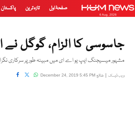
صفحۂ اول
تازہ ترین
پاکستان
6 Aug, 2026
جاسوسی کا الزام، گوگل نے 
مشہور میسیجنگ ایپ یو اے ای میں مبینہ طور پر سرکاری نگرا
|
شائع
December 24, 2019 5:45 PM
ویب ڈیسک