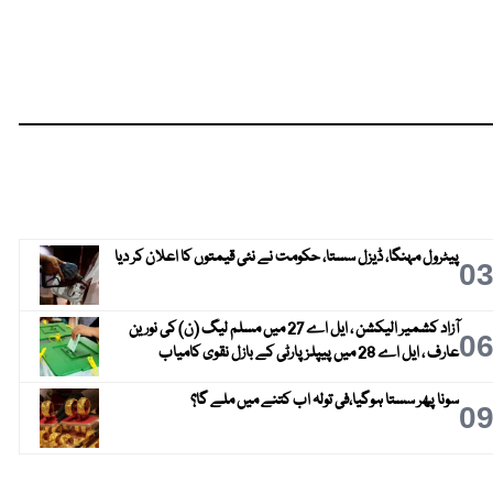
پیٹرول مہنگا، ڈیزل سستا، حکومت نے نئی قیمتوں کا اعلان کر دیا
0
آزاد کشمیر الیکشن ، ایل اے 27 میں مسلم لیگ (ن) کی نورین
0
عارف ، ایل اے 28 میں پیپلز پارٹی کے بازل نقوی کامیاب
سونا پھر سستا ہوگیا،فی تولہ اب کتنے میں ملے گا؟
0