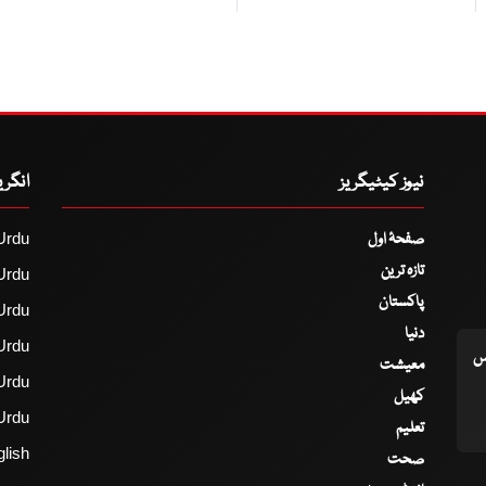
نیوز کیٹیگریز
انگر
صفحۂ اول
Urdu
تازہ ترین
Urdu
پاکستان
Urdu
دنیا
Urdu
اس
معیشت
Urdu
کھیل
Urdu
تعلیم
lish
صحت