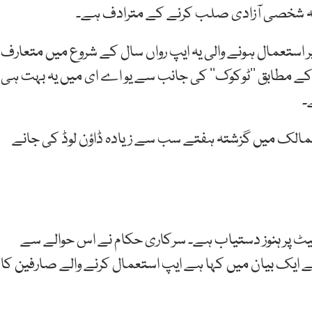
کہ شخصی آزادی صلب کرنے کے مترادف ہے۔
ر استعمال ہونے والی یہ ایپ رواں سال کے شروع میں متعارف
 کے مطابق ’’ٹوکوک‘‘ کی جانب سے یو اے ای میں یہ بہت ہی
۔
 ممالک میں گزشتہ ہفتے سب سے زیادہ ڈاؤن لوڈ کی جانے
نیٹ پر ہنوز دستیاب ہے۔ سرکاری حکام نے اس حوالے سے
نے ایک بیان میں کہا ہے ایپ استعمال کرنے والے صارفین کا