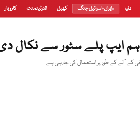
دنیا
ایران-اسرائیل جنگ
کھیل
انٹرٹینمنٹ
کاروبار
اہم ایپ پلے سٹور سے نکال دی
نی کے آلے کے طور پر استعمال کی جارہی ہے