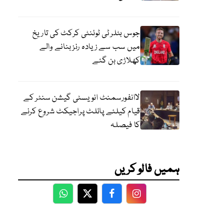
جوس بٹلر ٹی ٹوئنٹی کرکٹ کی تاریخ
میں سب سے زیادہ رنز بنانے والے
کھلاڑی بن گئے
لاانفورسمنٹ انویسٹی گیشن سنٹر کے
قیام کیلئے پائلٹ پراجیکٹ شروع کرنے
کا فیصلہ
ہمیں فالو کریں
WhatsApp
Twitter
Facebook
Facebook