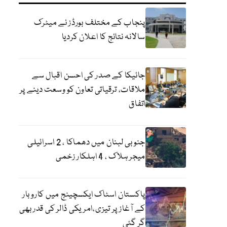
پنجاب کے مختلف بورڈز نے میٹرک
سالانہ نتائج کا اعلان کردیا
جائیکا کے صدر کی احسن اقبال سے
ملاقات، ترقیاتی تعاون کو وسعت دینے پر
اتفاق
جنوبی لبنان میں دھماکا ، 2 اسرائیلی
میجر ہلاک ، 4 اہلکار زخمی
پاکستان اسٹاک ایکسچینج میں کاروبار
کے آغاز پر تیزی،امریکی ڈالر کی قدر بھی
گر گئی