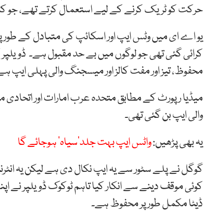
حرکت کو ٹریک کرنے کے لیے استعمال کرتے تھے، جو 
یو اے ای میں وٹس ایپ اور اسکائپ کی متبادل کے طور پ
کرائی گئی تھی جو لوگوں میں بے حد مقبول ہے۔ ڈویلپر
محفوظ، تیز اور مفت کالز اور میسجنگ والی پہلی ایپ ہے
میڈیا رپورٹ کے مطابق متحدہ عرب امارات اور اتحادی
والی ایپ بن گئی تھی۔
یہ بھی پڑھیں:
واٹس ایپ بہت جلد’سیاہ‘ ہوجائے گا
گوگل نے پلے سٹور سے یہ ایپ نکال دی ہے لیکن یہ انٹر
کوئی موقف دینے سے انکار کیا تاہم ٹوکوک ڈویلپر نے اپ
ڈیٹا مکمل طور پر محفوظ ہے۔