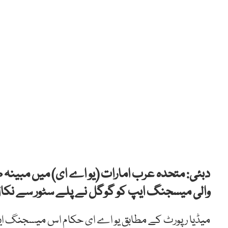
دبئی: متحدہ عرب امارات (یو اے ای) میں مبینہ طو
والی میسجنگ ایپ کو گوگل نے پلے سٹور سے نکا
میڈیا رپورٹ کے مطابق یو اے ای حکام اس میسجنگ ایپ ک