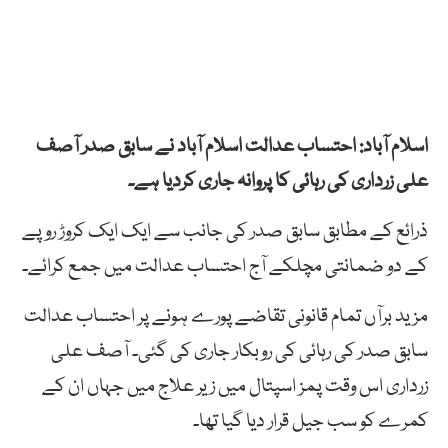
اسلام آباد: احتساب عدالت اسلام آباد نے سابق صدر آصف
علی زرداری کی رہائی کا پروانہ جاری کردیا ہے۔
ذرائع کے مطابق سابق صدر کی جانب سے ایک ایک کروڑ روپے
کے دو ضمانتی مچلکے آج احتساب عدالت میں جمع کرائے۔
مزید برآں تمام قانونی تقاضے پورے ہونے پر احتساب عدالت
سابق صدر کی رہائی کی روبکار جاری کی گئی۔ آصف علی
زرداری اس وقت پمز اسپتال میں زیر علاج میں جہاں ان کے
کمرے کو سب جیل قرار دیا گیا تھا۔