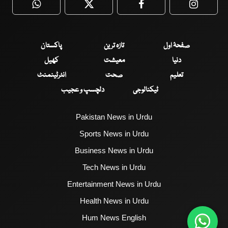
WhatsApp
Twitter
Facebook
Faceboo
صفحۂ اول
تازہ ترین
پاکستان
دنیا
معیشت
کھیل
تعلیم
صحت
انٹرٹینمنٹ
ٹیکنالوجی
دلچسپ و عجیب
Pakistan News in Urdu
Sports News in Urdu
Business News in Urdu
Tech News in Urdu
Entertainment News in Urdu
Health News in Urdu
Hum News English