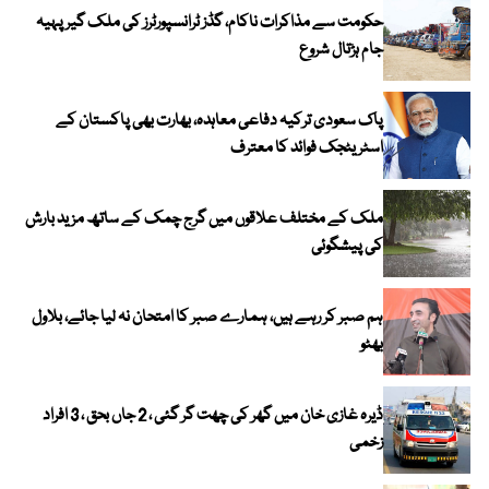
حکومت سے مذاکرات ناکام، گڈز ٹرانسپورٹرز کی ملک گیر پہیہ
جام ہڑتال شروع
پاک سعودی ترکیہ دفاعی معاہدہ، بھارت بھی پاکستان کے
اسٹریٹجک فوائد کا معترف
ملک کے مختلف علاقوں میں گرج چمک کے ساتھ مزید بارش
کی پیشگوئی
ہم صبر کر رہے ہیں، ہمارے صبر کا امتحان نہ لیا جائے، بلاول
بھٹو
ڈیرہ غازی خان میں گھر کی چھت گر گئی ، 2 جاں بحق ، 3 افراد
زخمی