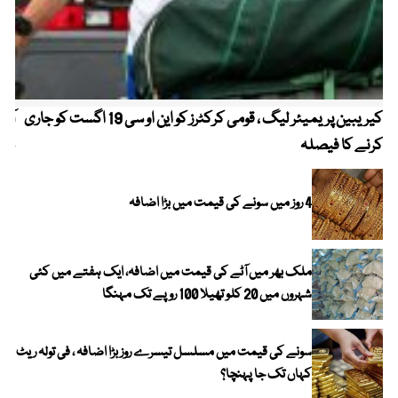
کیریبین پریمیئر لیگ ، قومی کرکٹرز کو این او سی 19 اگست کو جاری
آز
کرنے کا فیصلہ
چھی
4 روز میں سونے کی قیمت میں بڑا اضافہ
ملک بھر میں آٹے کی قیمت میں اضافہ، ایک ہفتے میں کئی
شہروں میں 20 کلو تھیلا 100 روپے تک مہنگا
سونے کی قیمت میں مسلسل تیسرے روز بڑا اضافہ ، فی تولہ ریٹ
کہاں تک جا پہنچا؟