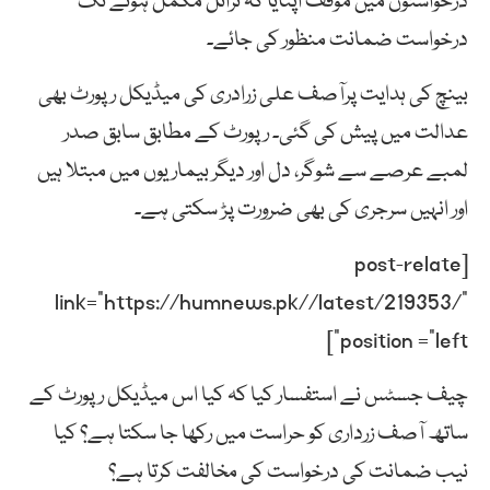
درخواستوں میں موقف اپنایا کہ ٹرائل مکمل ہونے تک
درخواست ضمانت منظور کی جائے۔
بینچ کی ہدایت پرآصف علی زرادری کی میڈیکل رپورٹ بھی
عدالت میں پیش کی گئی۔ رپورٹ کے مطابق سابق صدر
لمبے عرصے سے شوگر، دل اور دیگر بیماریوں میں مبتلا ہیں
اور انہیں سرجری کی بھی ضرورت پڑ سکتی ہے۔
[post-relate
link=”https://humnews.pk//latest/219353/”
position =”left”]
چیف جسٹس نے استفسار کیا کہ کیا اس میڈیکل رپورٹ کے
ساتھ آصف زرداری کو حراست میں رکھا جا سکتا ہے؟ کیا
نیب ضمانت کی درخواست کی مخالفت کرتا ہے؟