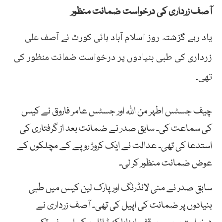
آصف زرداری کی درخواست ضمانت منظور
یاد رہے گزشتہ روز اسلام آباد ہائی کورٹ نے آصف علی
زرداری کی طبی بنیادوں پر درخواست ضمانت منظور کی
تھی۔
چیف جسٹس اطہر من اللہ اور جسٹس عامر فاروق نے کیس
کی سماعت کی۔ سابق صدر نے ضمانت بعد از گرفتاری کی
استدعا کی تھی۔ عدالت نے ایک کروڑ روپے کے مچلکوں کے
عوض ضمانت منظور کر لی۔
سابق صدر نے منی لانڈرنگ اور پارک لین کیس میں طبی
بنیادوں پر ضمانت کی اپیل کی تھی۔ آصف زرداری نے