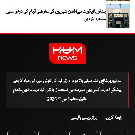
پشاور ہائیکورٹ نے افغان شہریوں کی عارضی قیام کی درخواستیں
مسترد کر دیں
ہم نیوز پر شائع یا نشر ہونے والا مواد ادارتی ٹیم کی کاوش ہے۔ اس مواد کو بغیر
پیشگی اجازت کسی بھی صورت میں استعمال یا نقل کرنا درست نہیں۔ تمام
حقوق محفوظ ہیں © 2026
رابطہ کریں
پرائیویسی پالیسی