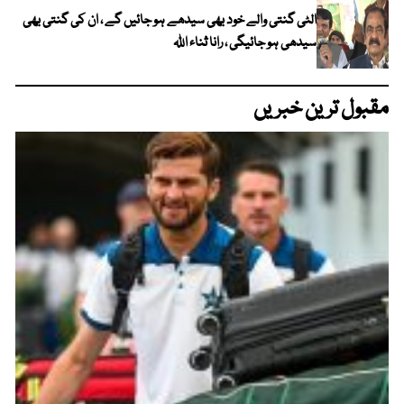
الٹی گنتی والے خود بھی سیدھے ہو جائیں گے ، ان کی گنتی بھی
سیدھی ہو جائیگی ، رانا ثناء اللہ
مقبول ترین خبریں