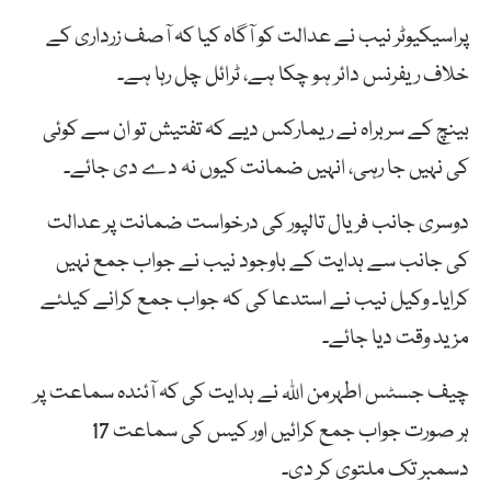
پراسیکیوٹر نیب نے عدالت کو آگاہ کیا کہ آصف زرداری کے
خلاف ریفرنس دائر ہو چکا ہے، ٹرائل چل رہا ہے۔
بینچ کے سربراہ نے ریمارکس دیے کہ تفتیش تو ان سے کوئی
کی نہیں جا رہی، انہیں ضمانت کیوں نہ دے دی جائے۔
دوسری جانب فریال تالپور کی درخواست ضمانت پر عدالت
کی جانب سے ہدایت کے باوجود نیب نے جواب جمع نہیں
کرایا۔ وکیل نیب نے استدعا کی کہ جواب جمع کرانے کیلئے
مزید وقت دیا جائے۔
چیف جسٹس اطہرمن اللہ نے ہدایت کی کہ آئندہ سماعت پر
ہر صورت جواب جمع کرائیں اور کیس کی سماعت 17
دسمبر تک ملتوی کر دی۔