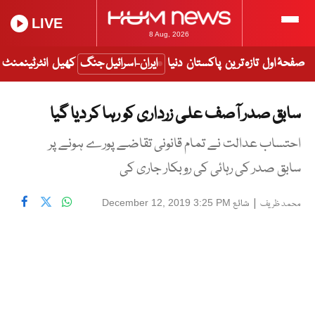
LIVE
8 Aug, 2026
صفحۂ اول
تازہ ترین
پاکستان
دنیا
ایران-اسرائیل جنگ
کھیل
انٹرٹینمنٹ
سابق صدر آصف علی زرداری کو رہا کر دیا گیا
احتساب عدالت نے تمام قانونی تقاضے پورے ہونے پر
سابق صدر کی رہائی کی روبکار جاری کی
|
شائع
December 12, 2019 3:25 PM
محمد ظریف