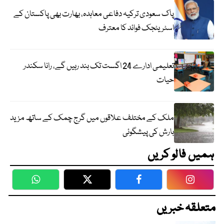
پاک سعودی ترکیہ دفاعی معاہدہ، بھارت بھی پاکستان کے
اسٹریٹجک فوائد کا معترف
تعلیمی ادارے 24 اگست تک بند رہیں گے، رانا سکندر
حیات
ملک کے مختلف علاقوں میں گرج چمک کے ساتھ مزید
بارش کی پیشگوئی
ہمیں فالو کریں
WhatsApp
Twitter
Facebook
Faceboo
متعلقہ خبریں