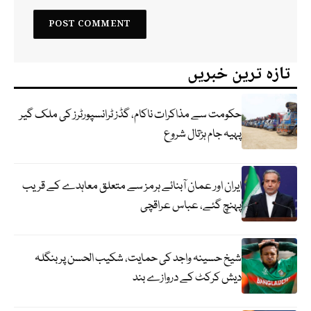
تازہ ترین خبریں
حکومت سے مذاکرات ناکام، گڈز ٹرانسپورٹرز کی ملک گیر
پہیہ جام ہڑتال شروع
ایران اور عمان آبنائے ہرمز سے متعلق معاہدے کے قریب
پہنچ گئے، عباس عراقچی
شیخ حسینہ واجد کی حمایت، شکیب الحسن پر بنگلہ
دیش کرکٹ کے دروازے بند