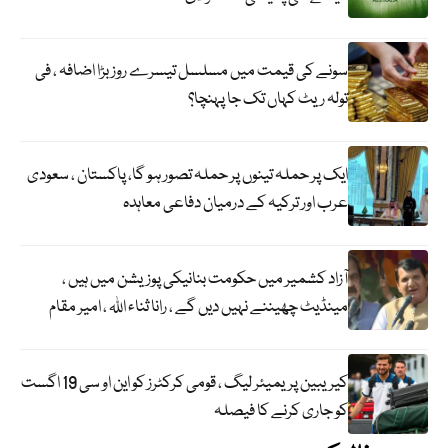
سونے کی قیمت میں مسلسل تیسرے روز بڑا اضافہ ، فی
تولہ ریٹ کہاں تک جا پہنچا؟
ایک پر حملہ تینوں پر حملہ تصور ہو گا، پاکستان ، سعودی
عرب اور ترکیہ کے درمیان دفاعی معاہدہ
آزاد کشمیر میں حکومت بنانیکی پوزیشن میں ہیں ،
مینڈیٹ چھیننے نہیں دیں گے ، رانا ثناء اللہ ، امیر مقام
کیریبین پریمیئر لیگ ، قومی کرکٹرز کو این او سی 19 اگست
کو جاری کرنے کا فیصلہ