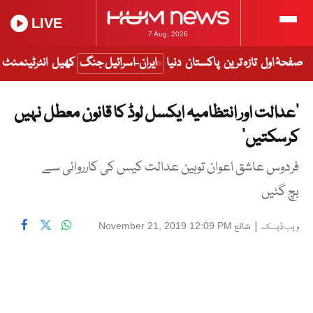
LIVE
7 Aug, 2026
صفحۂ اول
تازہ ترین
پاکستان
دنیا
ایران-اسرائیل جنگ
کھیل
انٹرٹینمنٹ
’عدالت اور انتظامیہ ایکسل لوڈ کا قانون معطل نہیں
کرسکتیں‘
فردوس عاشق اعوان توہین عدالت کیس کی کارروائی سے
بچ گئیں
|
شائع
November 21, 2019 12:09 PM
ویب ڈیسک