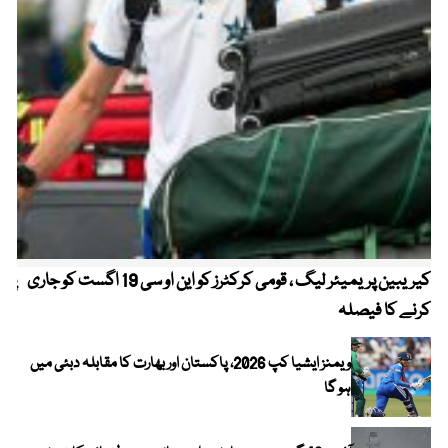
کیریبین پریمیئر لیگ ، قومی کرکٹرز کو این او سی 19 اگست کو جاری
پیٹ
کرنے کا فیصلہ
ویمنز ایشیا کپ 2026، پاکستان اور بھارت کا مقابلہ دبئی میں
ہو گا