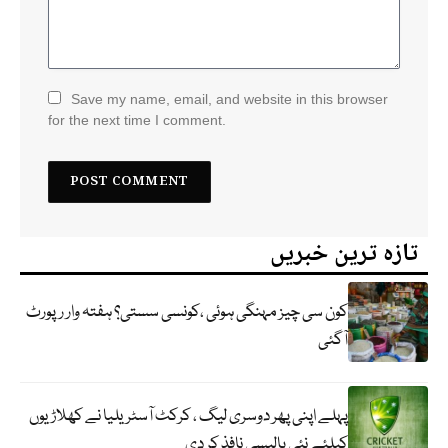
Save my name, email, and website in this browser
for the next time I comment.
تازہ ترین خبریں
کون سی چیز مہنگی ہوئی ،کونسی سستی؟ ہفتہ وار رپورٹ
آگئی
پہلے اپنی پھر دوسری لیگ ، کرکٹ آسٹریلیا نے کھلاڑیوں
کیلئے نئی پالیسی نافذ کر دی