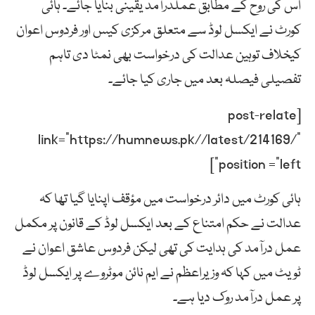
اس کی روح کے مطابق عملدرآمد یقینی بنایا جائے۔ ہائی
کورٹ نے ایکسل لوڈ سے متعلق مرکزی کیس اور فردوس اعوان
کیخلاف توہین عدالت کی درخواست بھی نمٹا دی تاہم
تفصیلی فیصلہ بعد میں جاری کیا جائے۔
[post-relate
link=”https://humnews.pk//latest/214169/”
position =”left”]
ہائی کورٹ میں دائر درخواست میں مؤقف اپنایا گیا تھا کہ
عدالت نے حکم امتناع کے بعد ایکسل لوڈ کے قانون پر مکمل
عمل درآمد کی ہدایت کی تھی لیکن فردوس عاشق اعوان نے
ٹویٹ میں کہا کہ وزیراعظم نے ایم نائن موٹروے پر ایکسل لوڈ
پر عمل درآمد روک دیا ہے۔