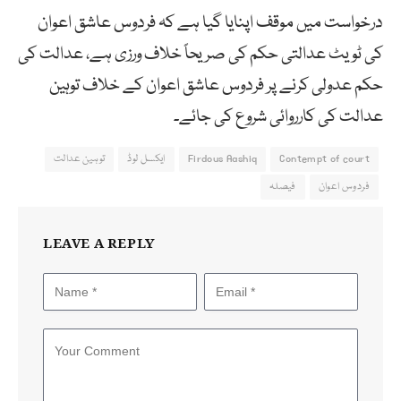
درخواست میں موقف اپنایا گیا ہے کہ فردوس عاشق اعوان
کی ٹویٹ عدالتی حکم کی صریحاً خلاف ورزی ہے، عدالت کی
حکم عدولی کرنے پر فردوس عاشق اعوان کے خلاف توہین
عدالت کی کارروائی شروع کی جائے۔
Contempt of court
Firdous Aashiq
ایکسل لوڈ
توہین عدالت
فردوس اعوان
فیصلہ
LEAVE A REPLY