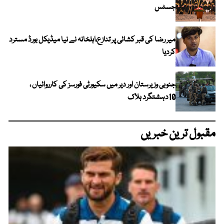
جسٹس
میر رضا کی قبر کشائی پر تنازع،اہلخانہ نے نیا میڈیکل بورڈ مسترد
کردیا
جنوبی وزیرستان اور دیر میں سکیورٹی فورسز کی کارروائیاں ،
10دہشتگرد ہلاک
مقبول ترین خبریں