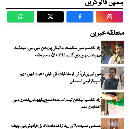
ہمیں فالو کریں
WhatsApp
Twitter
Facebook
Faceboo
متعلقہ خبریں
آزاد کشمیر میں حکومت بنانیکی پوزیشن میں ہیں ، مینڈیٹ
چھیننے نہیں دیں گے ، رانا ثناء اللہ ، امیر مقام
میں نے پی ٹی آئی کومذاکرات کی کوئی دعوت نہیں دی،
اسپیکرقومی اسمبلی
آزاد کشمیرالیکشن تیسرا مرحلہ؛ضلع پونچھ اور پلندری میں
انتخابات مؤخر
جسٹس مسرت ہلالی ریٹائر؛خدمات ناقابل فراموش ہیں،چیف