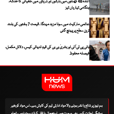
آئندہ 48 گھنٹوں میں بارشوں اور دریاؤں میں طغیانی کا خدشہ،
ہنگامی تیاریاں تیز
عالمی مارکیٹ میں سونا مزید مہنگا ، قیمت 7 ہفتوں کی بلند
ترین سطح پر پہنچ گئی
بانی پی ٹی آئی اور بشریٰ بی بی کی قیدِ تنہائی کیس، دلائل مکمل،
فیصلہ محفوظ
ہم نیوز پر شائع یا نشر ہونے والا مواد ادارتی ٹیم کی کاوش ہے۔ اس مواد کو بغیر
پیشگی اجازت کسی بھی صورت میں استعمال یا نقل کرنا درست نہیں۔ تمام