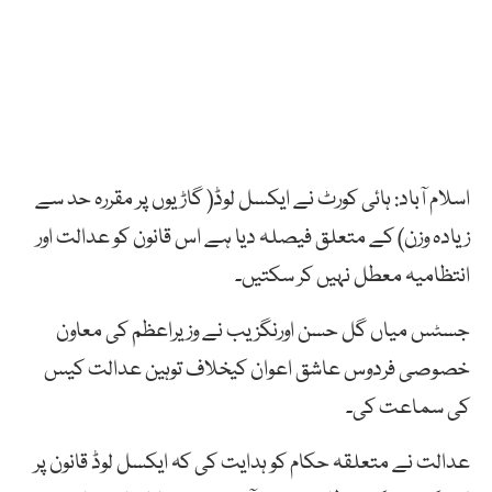
اسلام آباد: ہائی کورٹ نے ایکسل لوڈ( گاڑیوں پر مقررہ حد سے
زیادہ وزن) کے متعلق فیصلہ دیا ہے اس قانون کو عدالت اور
انتظامیہ معطل نہیں کر سکتیں۔
جسٹس میاں گل حسن اورنگزیب نے وزیراعظم کی معاون
خصوصی فردوس عاشق اعوان کیخلاف توہین عدالت کیس
کی سماعت کی۔
عدالت نے متعلقہ حکام کو ہدایت کی کہ ایکسل لوڈ قانون پر