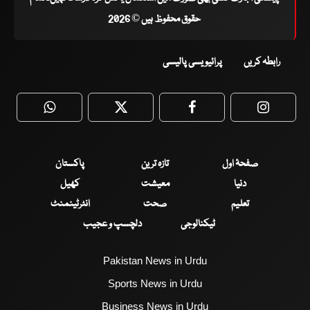
حقوق محفوظ ہیں © 2026
رابطہ کریں
پرائیویسی پالیسی
WhatsApp
Twitter
Facebook
Faceboo
صفحۂ اول
تازہ ترین
پاکستان
دنیا
معیشت
کھیل
تعلیم
صحت
انٹرٹینمنٹ
ٹیکنالوجی
دلچسپ و عجیب
Pakistan News in Urdu
Sports News in Urdu
Business News in Urdu