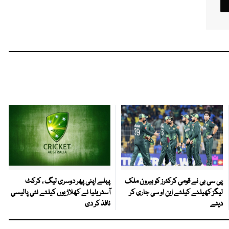
پی سی بی نے قومی کرکٹرز کو بیرون ملک
پہلے اپنی پھر دوسری لیگ ، کرکٹ
لیگز کھیلنے کیلئے این او سی جاری کر
آسٹریلیا نے کھلاڑیوں کیلئے نئی پالیسی
دیئے
نافذ کر دی