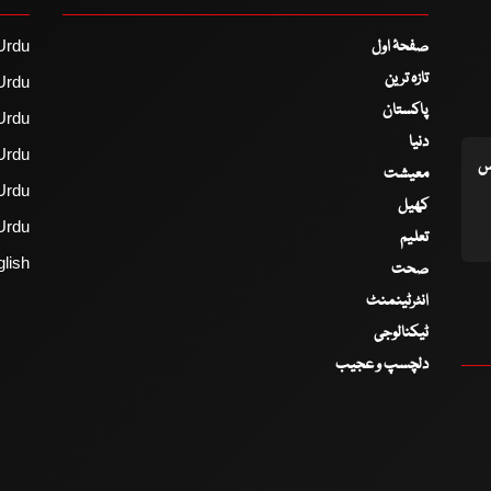
صفحۂ اول
Urdu
تازہ ترین
Urdu
پاکستان
Urdu
دنیا
Urdu
اس
معیشت
Urdu
کھیل
Urdu
تعلیم
lish
صحت
انٹرٹینمنٹ
ٹیکنالوجی
دلچسپ و عجیب