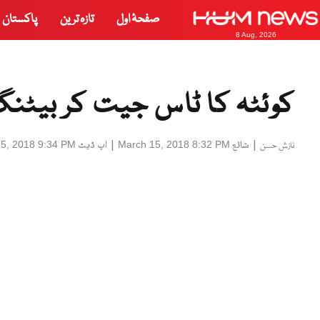
صفحۂ اول
تازہ ترین
پاکستان
8 Aug, 2026
کوئٹہ کا ٹاس جیت کر بیٹن
|
شائع
|
اپ ڈیٹ
5, 2018 9:34 PM
March 15, 2018 8:32 PM
نازش حسن