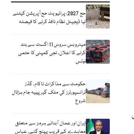
حج 2027: پرائیویٹ حج آپریشن کیلئے
نیا ڈیجیٹل نظام نافذ کرنے کا فیصلہ
میٹرو بس سروس 11 اگست سے بند
کرنے کا اعلان، نجی کمپنی کا حتمی
نوٹس
حکومت سے مذاکرات ناکام، گڈز
ٹرانسپورٹرز کی ملک گیر پہیہ جام ہڑتال
شروع
ں
ایران اور عمان آبنائے ہرمز سے متعلق
معاہدے کے قریب پہنچ گئے، عباس