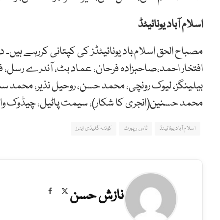
اسلام آباد یونائیٹڈ
مصباح الحق اسلام ٓباد یونائیٹڈز کی کپتانی کررہے ہیں۔
افتخار احمد،صاحبزادہ فرحان، عماد بٹ، آندرے رسل،
بیلینگز، لیوک رونچی، محمد حسن، روحیل نذیر، محمد سم
محمد حسنین(انجری کا شکار)، سیمت پاٹیل، چیڈوک وال
اسلام آباد یونائیٹڈ
ٹاس رپورٹ
کوئٹہ گلیڈی ایٹرز
نازش حسن
Facebook
X
(Twitter)