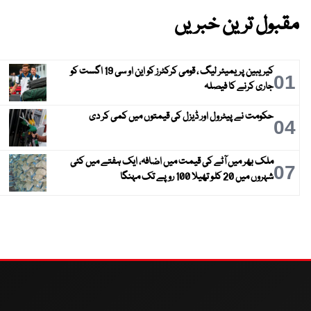
مقبول ترین خبریں
کیریبین پریمیئر لیگ ، قومی کرکٹرز کو این او سی 19 اگست کو
01
جاری کرنے کا فیصلہ
حکومت نے پیٹرول اور ڈیزل کی قیمتوں میں کمی کر دی
04
ملک بھر میں آٹے کی قیمت میں اضافہ، ایک ہفتے میں کئی
07
شہروں میں 20 کلو تھیلا 100 روپے تک مہنگا