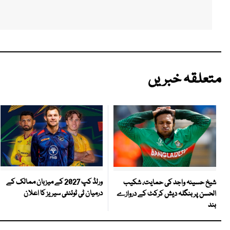
متعلقہ خبریں
ورلڈ کپ 2027 کے میزبان ممالک کے
شیخ حسینہ واجد کی حمایت، شکیب
درمیان ٹی ٹوئنٹی سیریز کا اعلان
الحسن پر بنگلہ دیش کرکٹ کے دروازے
بند