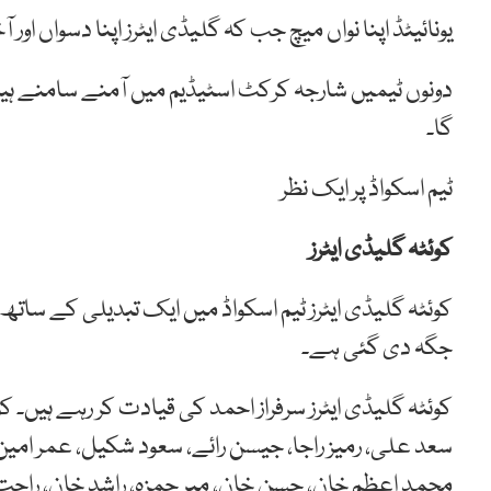
یونائیٹڈ اپنا نواں میچ جب کہ گلیڈی ایٹرز اپنا دسواں او
دونوں ٹیمیں شارجہ کرکٹ اسٹیڈیم میں آمنے سامنے ہی
گا۔
ٹیم اسکواڈ پر ایک نظر
کوئٹہ گلیڈی ایٹرز
کوئٹہ گلیڈی ایٹرز ٹیم اسکواڈ میں ایک تبدیلی کے ساتھ 
جگہ دی گئی ہے۔
کوئٹہ گلیڈی ایٹرز سرفراز احمد کی قیادت کر رہے ہیں۔ ک
سعد علی، رمیز راجا، جیسن رائے، سعود شکیل، عمر امین، 
محمد اعظم خان، حسن خان، میر حمزہ، راشد خان، راحت ع