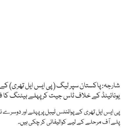
یونائیٹڈ کے خلاف ٹاس جیت کر پہلے بیٹنگ کا ف
پی ایس ایل تھری کے پوائنٹس ٹیبل پر پہلے اور دوسرے نمبر 
پلے آف مرحلے کے لیے کوالیفائی کر چکی ہیں۔