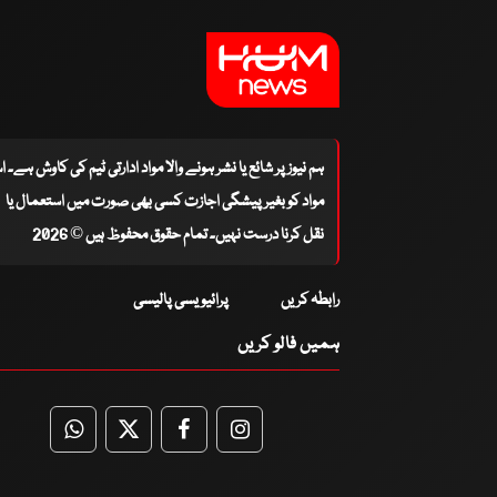
ہم نیوز پر شائع یا نشر ہونے والا مواد ادارتی ٹیم کی کاوش ہے۔ 
مواد کو بغیر پیشگی اجازت کسی بھی صورت میں استعمال یا
نقل کرنا درست نہیں۔ تمام حقوق محفوظ ہیں © 2026
رابطہ کریں
پرائیویسی پالیسی
ہمیں فالو کریں
WhatsApp
Twitter
Facebook
Facebook