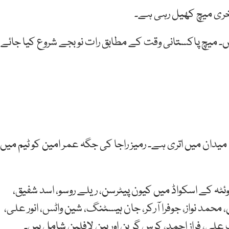
ر آخری میچ کھیل رہی ہے۔
ں۔ میچ پاکستانی وقت کے مطابق رات نو بجے شروع کیا جائے
میدان میں اتری ہے۔ رمیز راجا کی جگہ عمر امین کو ٹیم میں
وئٹہ کے اسکواڈ میں کیون پیٹرسن، ریلے روسو، اسد شفیق،
محمد نواز، جوفرا آرکر، جان ہیسٹنگ، شین واٹس، انور علی،
لی، فراز احمد، کرس گرین اور بین لافلین شامل ہیں۔