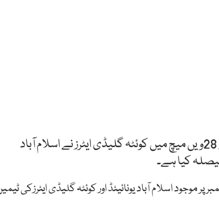
شارجہ: پاکستان سپر لیگ ( پی ایس ایل تھری) کے 28ویں میچ میں کوئٹہ گلیڈی ایٹرز نے اسلام آباد
یصلہ کیا ہے۔
پر موجود اسلام آباد یونائیٹڈ اور کوئٹہ گلیڈی ایٹرزکی ٹیمی