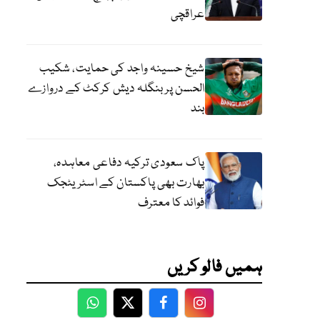
عراقچی
شیخ حسینہ واجد کی حمایت، شکیب
الحسن پر بنگلہ دیش کرکٹ کے دروازے
بند
پاک سعودی ترکیہ دفاعی معاہدہ،
بھارت بھی پاکستان کے اسٹریٹجک
فوائد کا معترف
ہمیں فالو کریں
WhatsApp
Twitter
Facebook
Facebook