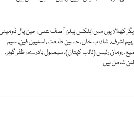
 دیگر کھلاڑیوں میں ایلکس ہیلز، آصف علی، جین پال ڈومینی،
 فہیم اشرف، شاداب خان، حسین طلعت، اسٹیون فین، سیم
یع، رومان رئیس (نائب کپتان)، سیمیول بادرے، ظفر گوہر،
ٹن شامل ہیں۔