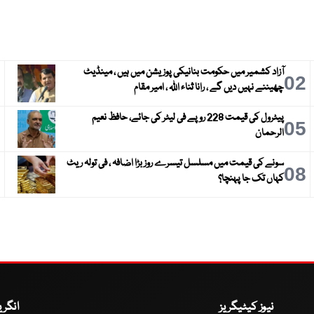
آزاد کشمیر میں حکومت بنانیکی پوزیشن میں ہیں ، مینڈیٹ
3
02
چھیننے نہیں دیں گے ، رانا ثناء اللہ ، امیر مقام
پیٹرول کی قیمت 228 روپے فی لیٹر کی جائے، حافظ نعیم
6
05
الرحمان
سونے کی قیمت میں مسلسل تیسرے روز بڑا اضافہ ، فی تولہ ریٹ
9
08
کہاں تک جا پہنچا؟
نیوز کیٹیگریز
انگر