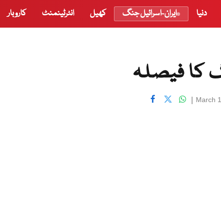
دنیا
ایران-اسرائیل جنگ
کھیل
انٹرٹینمنٹ
کاروبار
گ کا فیصلہ
|
March 1