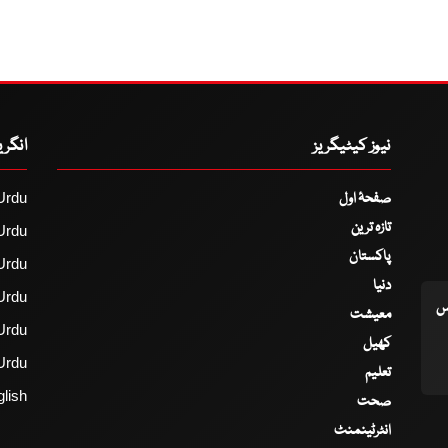
نیوز کیٹیگریز
انگر
صفحۂ اول
Urdu
تازہ ترین
Urdu
پاکستان
Urdu
دنیا
Urdu
اس
معیشت
Urdu
کھیل
Urdu
تعلیم
lish
صحت
انٹرٹینمنٹ