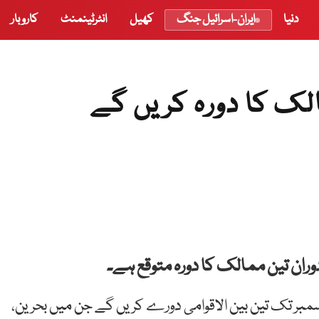
دنیا
ایران-اسرائیل جنگ
کھیل
انٹرٹینمنٹ
کاروبار
الک کا دورہ کریں گے
 دوران تین ممالک کا دورہ متوقع ہے۔
 ہم نیوز کے مطابق عمران خان 15 دسمبر سے 21 دسمبر تک تین بین الاقوامی دورے کریں گے جن میں بحرین،