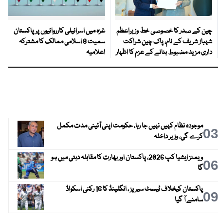
چین کے صدر کا خصوصی خط وزیراعظم
غزہ میں اسرائیلی کارروائیوں پر پاکستان
شہباز شریف کے نام، پاک چین شراکت
سمیت 8 اسلامی ممالک کا مشترکہ
داری مزید مضبوط بنانے کے عزم کا اظہار
اعلامیہ
موجودہ نظام کہیں نہیں جا رہا، حکومت اپنی آئینی مدت مکمل
0
کرے گی، وزیر داخلہ
ویمنز ایشیا کپ 2026، پاکستان اور بھارت کا مقابلہ دبئی میں ہو
0
گا
پاکستان کیخلاف ٹیسٹ سیریز ، انگلینڈ کا 16 رکنی اسکواڈ
0
سامنے آ گیا