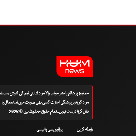
ہم نیوز پر شائع یا نشر ہونے والا مواد ادارتی ٹیم کی کاوش ہے۔ 
مواد کو بغیر پیشگی اجازت کسی بھی صورت میں استعمال یا
نقل کرنا درست نہیں۔ تمام حقوق محفوظ ہیں © 2026
رابطہ کریں
پرائیویسی پالیسی