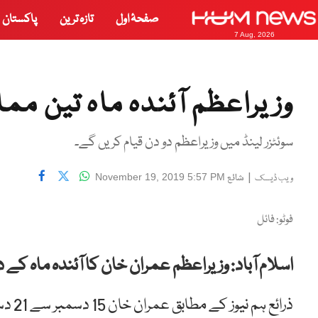
صفحۂ اول
تازہ ترین
پاکستان
7 Aug, 2026
وزیراعظم آئندہ ماہ تین مم
سوئٹزر لینڈ میں وزیراعظم دو دن قیام کریں گے۔
|
شائع
November 19, 2019 5:57 PM
ویب ڈیسک
فوٹو: فائل
اسلام آباد: وزیراعظم عمران خان کا آئندہ ماہ کے
ذرائع