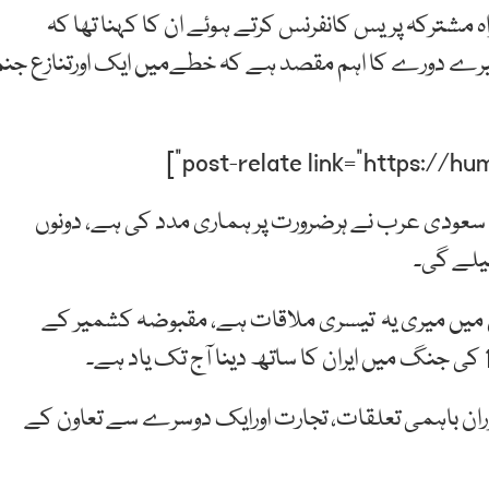
ہ مشترکہ پریس کانفرنس کرتے ہوئے ان کا کہنا تھا کہ
میرے دورے کا اہم مقصد ہے کہ خطےمیں ایک اورتنازع جنم
ہ سعودی عرب نے ہرضرورت پر ہماری مدد کی ہے، دونوں
لے گی۔
ل میں میری یہ تیسری ملاقات ہے، مقبوضہ کشمیر کے
وران باہمی تعلقات، تجارت اورایک دوسرے سے تعاون کے