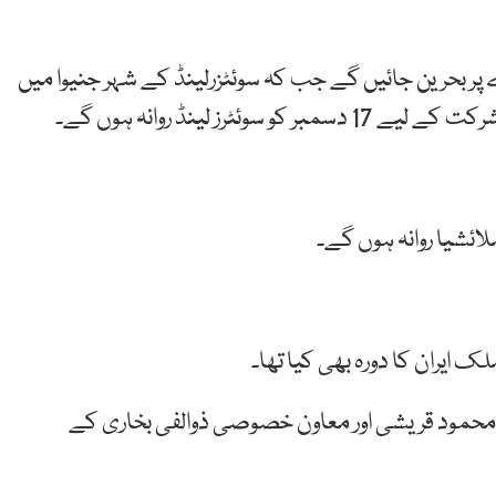
1 دسمبر کو دو روزہ دورے پر بحرین جائیں گے جب کہ سوئٹزرلینڈ کے شہر جنیوا میں
ز لینڈ روانہ ہوں گے۔
 ایران کا دورہ بھی کیا تھا۔
 محمود قریشی اور معاون خصوصی ذوالفی بخاری کے