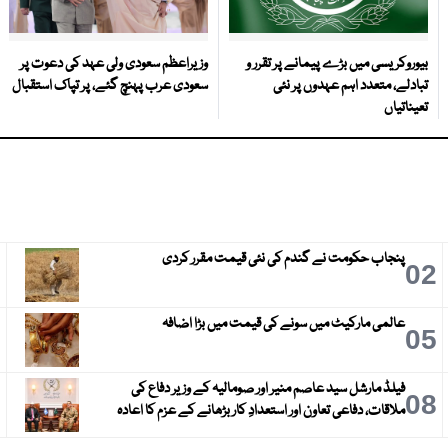
بیوروکریسی میں بڑے پیمانے پر تقرر و
وزیراعظم سعودی ولی عہد کی دعوت پر
تبادلے، متعدد اہم عہدوں پر نئی
سعودی عرب پہنچ گئے، پر تپاک استقبال
تعیناتیاں
پنجاب حکومت نے گندم کی نئی قیمت مقرر کردی
3
02
عالمی مارکیٹ میں سونے کی قیمت میں بڑا اضافہ
6
05
فیلڈ مارشل سید عاصم منیر اور صومالیہ کے وزیر دفاع کی
9
08
ملاقات، دفاعی تعاون اور استعدادِ کار بڑھانے کے عزم کا اعادہ