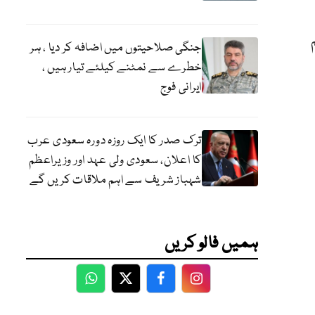
جنگی صلاحیتوں میں اضافہ کر دیا ، ہر
خطرے سے نمٹنے کیلئے تیار ہیں ،
ایرانی فوج
ترک صدر کا ایک روزہ دورہ سعودی عرب
کا اعلان، سعودی ولی عہد اور وزیراعظم
شہباز شریف سے اہم ملاقات کریں گے
ہمیں فالو کریں
WhatsApp
Twitter
Facebook
Facebook