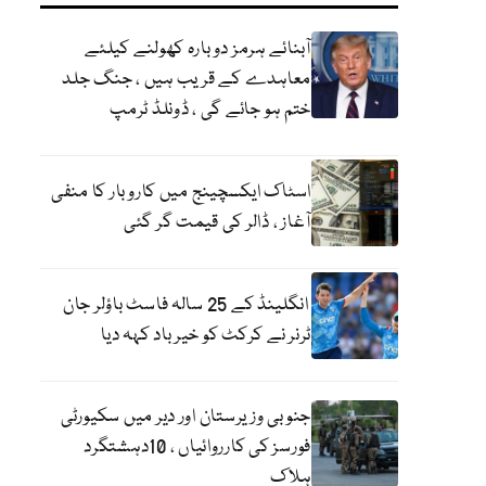
آبنائے ہرمز دوبارہ کھولنے کیلئے
معاہدے کے قریب ہیں ، جنگ جلد
ختم ہو جائے گی ، ڈونلڈ ٹرمپ
اسٹاک ایکسچینج میں کاروبار کا منفی
آغاز ، ڈالر کی قیمت گر گئی
انگلینڈ کے 25 سالہ فاسٹ باؤلر جان
ٹرنر نے کرکٹ کو خیر باد کہہ دیا
جنوبی وزیرستان اور دیر میں سکیورٹی
فورسز کی کارروائیاں ، 10دہشتگرد
ہلاک