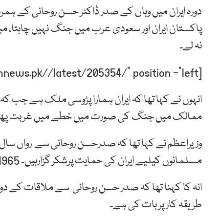
دورہ ایران میں وہاں کے صدر ڈاکٹر حسن روحانی کے ہمرا
پاکستان ایران اور سعودی عرب میں جنگ نہیں چاہتا، 
نہ لے۔
[post-relate link=”https://humnews.pk//latest/205354/” position =”left”]
انہوں نے کہا تھا کہ ایران ہمارا پڑوسی ملک ہے جب ک
ممالک میں جنگ کی صورت میں خطے میں غربت پھی
وزیراعظم نے کہا تھا کہ صدرحسن روحانی سے رواں سا
مسلمانوں کیلیے ایران کی حمایت پرشکر گزارہیں۔ 1965 کی جنگ میں ایران کا ساتھ دینا آج تک یاد ہے۔
انہ کا کہنا تھا کہ صدر حسن روحانی سے ملاقات کے د
طریقہ کار پر بات کی ہے۔