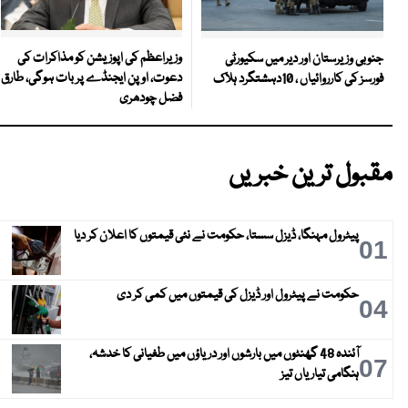
وزیراعظم کی اپوزیشن کو مذاکرات کی
جنوبی وزیرستان اور دیر میں سکیورٹی
دعوت، اوپن ایجنڈے پر بات ہوگی، طارق
فورسز کی کارروائیاں ، 10دہشتگرد ہلاک
فضل چودھری
مقبول ترین خبریں
پیٹرول مہنگا، ڈیزل سستا، حکومت نے نئی قیمتوں کا اعلان کر دیا
01
حکومت نے پیٹرول اور ڈیزل کی قیمتوں میں کمی کر دی
04
آئندہ 48 گھنٹوں میں بارشوں اور دریاؤں میں طغیانی کا خدشہ،
07
ہنگامی تیاریاں تیز