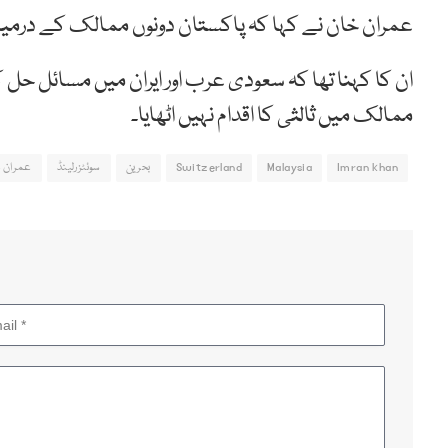
عمران خان نے کہا کہ پاکستان دونوں ممالک کے درمیان 
ان کا کہنا تھا کہ سعودی عرب اور ایران میں مسائل حل ک
ممالک میں ثالثی کا اقدام نہیں اٹھایا۔
Imran khan
Malaysia
Switzerland
بحرین
سوئٹزرلینڈ
عمران 