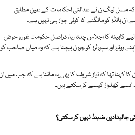
ھا کہ مسل لیگ ن نے عدالتی احکامات کے عین مطابق
ن بانڈز کو مانگنے کا کوئی جواز ہی نہیں ہے۔
لیے کابینہ کا اجلاس چلتا رہا، دراصل حکومت غور و حوض
نے ووٹرز اور سپورٹرز کو چورن بیچنا ہے کہ وہ میاں صاحب کو
کا کہنا تھا کہ نواز شریف کا بھی یہ ماننا ہے کہ جب میں ان
 ایسے کھلواڑ کیسے کر سکتے ہیں۔
ی جائیدادیں ضبط نہیں کر سکتی؟