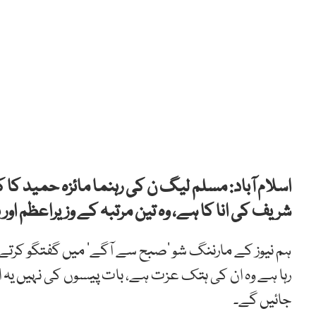
اسلام آباد: مسلم لیگ ن کی رہنما مائزہ حمید کا ک
شریف کی انا کا ہے، وہ تین مرتبہ کے وزیراعظم او
ہم نیوز کے مارننگ شو ’صبح سے آگے‘ میں گفتگو کرتے ہو
رہا ہے وہ ان کی ہتک عزت ہے، بات پیسوں کی نہیں یہ 
جائیں گے۔