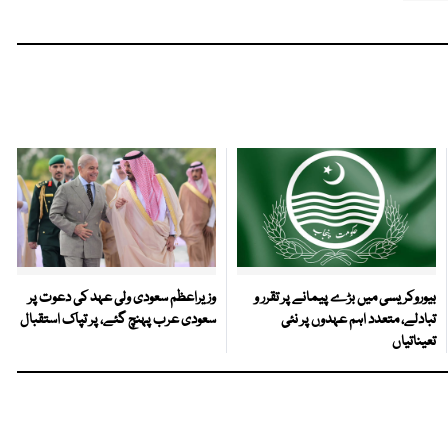
بیوروکریسی میں بڑے پیمانے پر تقرر و
وزیراعظم سعودی ولی عہد کی دعوت پر
تبادلے، متعدد اہم عہدوں پر نئی
سعودی عرب پہنچ گئے، پر تپاک استقبال
تعیناتیاں