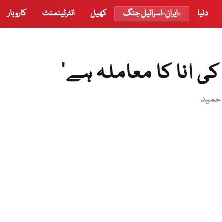
دنیا
ایران-اسرائیل جنگ
کھیل
انٹرٹینمنٹ
کاروبار
 انا کا معاملہ ہے‘
 حمید