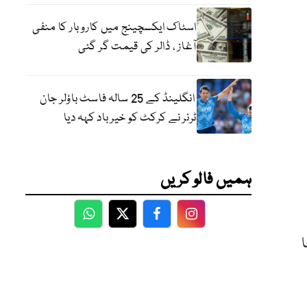
اسٹاک ایکسچینج میں کاروبار کا منفی
آغاز ، ڈالر کی قیمت گر گئی
انگلینڈ کے 25 سالہ فاسٹ باؤلر جان
ٹرنر نے کرکٹ کو خیر باد کہہ دیا
ہمیں فالو کریں
WhatsApp
Twitter
Facebook
Facebook