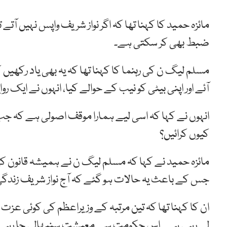
مائزہ حمید کا کہنا تھا کہ اگر نواز شریف واپس نہیں آ
ضبط بھی کر سکتی ہے۔
مسلم لیگ ن کی رہنما کا کہنا تھا کہ یہ بھی یاد رکھیں ک
آئے اور اپنی بیٹی کو نیب کے حوالے کیا، انہوں نے ایک ر
انہوں نے کہا کہ اسی لیے ہمارا موقف اصولی ہے کہ جب 
کیوں کرائیں؟
مائزہ حمید نے کہا کہ مسلم لیگ ن نے ہمیشہ قانون کی 
جس کے باعث یہ حالات ہو گئے کہ آج نواز شریف زندگی
ان کا کہنا تھا کہ تین مرتبہ کے وزیراعظم کی کوئی عزت
لے رہی ہے۔ اس حکومت سے معیشت سنبھالی جا رہی ہے نہ