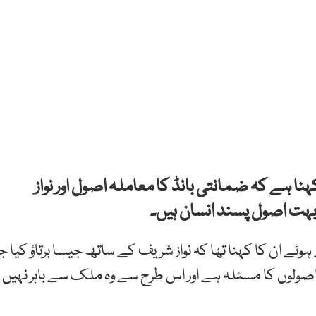
ہنا ہے کہ ضمانتی بانڈ کا معاملہ اصول اور نواز
ر بہت اصول پسند انسان ہیں۔
ئے ان کا کہنا تھا کہ نواز شریف کے ساتھ جیسا برتاؤ کیا جا
اصولوں کا مسئلہ ہے اور اس طرح سے وہ ملک سے باہر نہیں