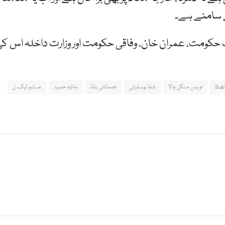
ے سامنے ہے۔
ب حکومت، عمران خان، وفاقی حکومت اور وزارت داخلہ اس ک
Sub
اویس منگل والا
شفا یوسفزئی
ضمانتی بانڈ
مائزہ حمید
مسلم لیگ ن