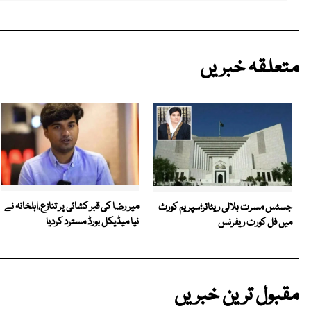
متعلقہ خبریں
میر رضا کی قبر کشائی پر تنازع،اہلخانہ نے
جسٹس مسرت ہلالی ریٹائر؛سپریم کورٹ
نیا میڈیکل بورڈ مسترد کردیا
میں فل کورٹ ریفرنس
مقبول ترین خبریں