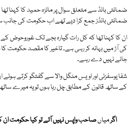
ضمانتی بانڈ سے متعلق سوال پر مائزہ حمید کا کہنا ت
ضمانتی بانڈز جمع کرا دیے تھے اب حکومت کی جانب سے ا
ان کا کہنا تھا کہ کل رات گیارہ بجے تک غوروحوض کے 
کی آڑ میں بہانہ کر رہی ہے۔ تاخیر کا مقصد حکومت کا اپ
جانے نہیں دے رہے۔
شفا یوسفزئی اور اویس منگل والا سے گفتگو کرتے ہوئے ان 
کے ساتھ قانون کے مطابق چل رہا ہوں تو یہ میرے ساتھ
اگر
میاں
صاحب واپس نہیں آتے تو کیا حکومت ان ک