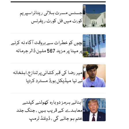
جسٹس مسرت ہلالی ریٹائر؛سپریم
کورٹ میں فل کورٹ ریفرنس
بچوں کو خطرات سے بروقت آگاہ نہ کرنے
پر میٹا پر مزید 567 ملین ڈالر جرمانہ
میر رضا کی قبر کشائی پر تنازع،اہلخانہ
نے نیا میڈیکل بورڈ مسترد کردیا
آبنائے ہرمز دوبارہ کھولنے کیلئے
معاہدے کے قریب ہیں ، جنگ جلد
ختم ہو جائے گی ، ڈونلڈ ٹرمپ