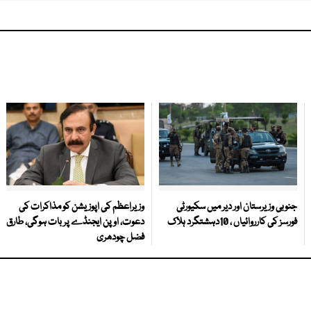
جنوبی وزیرستان اور دیر میں سکیورٹی
وزیراعظم کی اپوزیشن کو مذاکرات کی
فورسز کی کارروائیاں ، 10دہشتگرد ہلاک
دعوت، اوپن ایجنڈے پر بات ہوگی، طارق
فضل چودھری