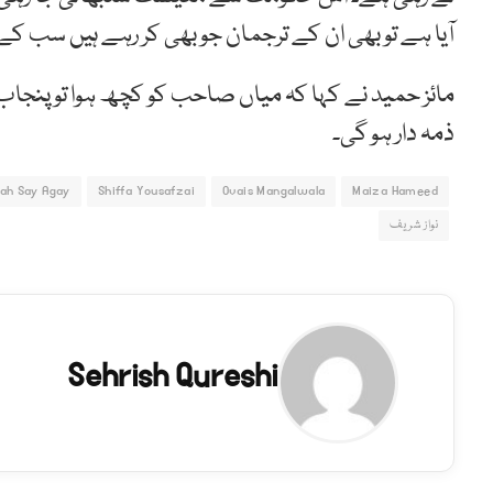
آیا ہے تو بھی ان کے ترجمان جو بھی کر رہے ہیں سب ک
مائز حمید نے کہا کہ میاں صاحب کو کچھ ہوا تو پنجا
ذمہ دار ہو گی۔
ah Say Agay
Shiffa Yousafzai
Ovais Mangalwala
Maiza Hameed
نواز شریف
Sehrish Qureshi