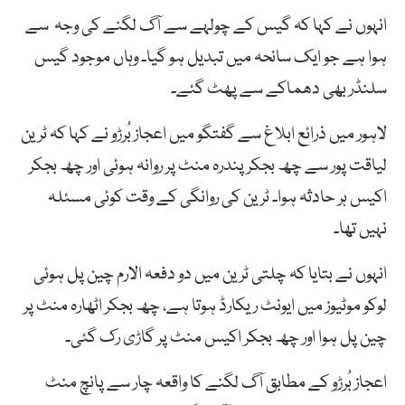
انہوں نے کہا کہ گیس کے چولہے سے آگ لگنے کی وجہ سے
ہوا ہے جو ایک سانحہ میں تبدیل ہو گیا۔ وہاں موجود گیس
سلنڈر بھی دھماکے سے پھٹ گئے۔
لاہور میں ذرائع ابلاغ سے گفتگو میں اعجاز بُرڑو نے کہا کہ ٹرین
لیاقت پور سے چھ بجکر پندرہ منٹ پر روانہ ہوئی اور چھ بجکر
اکیس ہر حادثہ ہوا۔ ٹرین کی روانگی کے وقت کوئی مسئلہ
نہیں تھا۔
انہوں نے بتایا کہ چلتی ٹرین میں دو دفعہ الارم چین پل ہوئی
لوکو موٹیوز میں ایونٹ ریکارڈ ہوتا ہے، چھ بجکر اٹھارہ منٹ پر
چین پل ہوا اور چھ بجکر اکیس منٹ پر گاڑی رک گئی۔
اعجاز بُرڑو کے مطابق آگ لگنے کا واقعہ چار سے پانچ منٹ