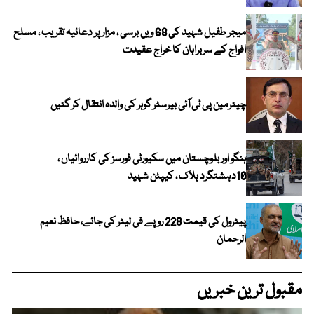
میجر طفیل شہید کی 68 ویں برسی ، مزار پر دعائیہ تقریب ، مسلح
افواج کے سربراہان کا خراج عقیدت
چیئرمین پی ٹی آئی بیرسٹر گوہر کی والدہ انتقال کر گئیں
ہنگو اور بلوچستان میں سکیورٹی فورسز کی کارروائیاں ،
10دہشتگرد ہلاک ، کیپٹن شہید
پیٹرول کی قیمت 228 روپے فی لیٹر کی جائے، حافظ نعیم
الرحمان
مقبول ترین خبریں