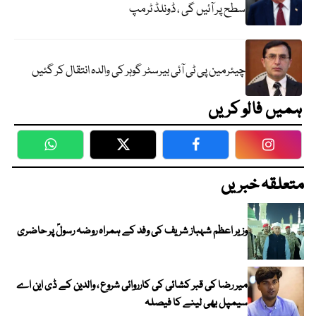
سطح پر آئیں گی ، ڈونلڈ ٹرمپ
چیئرمین پی ٹی آئی بیرسٹر گوہر کی والدہ انتقال کر گئیں
ہمیں فالو کریں
WhatsApp
Twitter
Facebook
Faceboo
متعلقہ خبریں
وزیر اعظم شہباز شریف کی وفد کے ہمراہ روضہ رسولؐ پر حاضری
میر رضا کی قبر کشائی کی کارروائی شروع ، والدین کے ڈی این اے
سیمپل بھی لینے کا فیصلہ