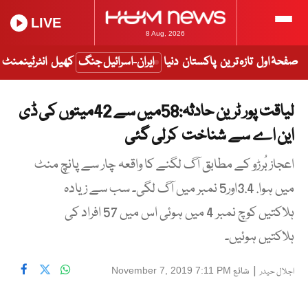
LIVE
8 Aug, 2026
صفحۂ اول
تازہ ترین
پاکستان
دنیا
ایران-اسرائیل جنگ
کھیل
انٹرٹینمنٹ
لیاقت پور ٹرین حادثہ:58میں سے 42میتوں کی ڈی
این اے سے شناخت کرلی گئی
اعجاز بُرڑو کے مطابق آگ لگنے کا واقعہ چار سے پانچ منٹ
میں ہوا. 3.4اور5 نمبر میں آگ لگی۔ سب سے زیادہ
ہلاکتیں کوچ نمبر 4 میں ہوئی اس میں 57 افراد کی
ہلاکتیں ہوئیں۔
|
شائع
November 7, 2019 7:11 PM
اجلال حیدر