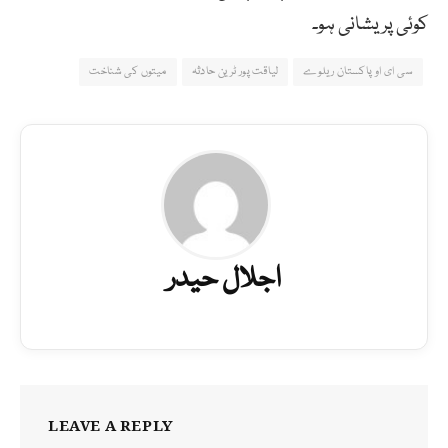
کوئی پریشانی ہو۔
سی ای او پاکستان ریلوے
لیاقت پور ٹرین حادثہ
میتوں کی شناخت
اجلال حیدر
LEAVE A REPLY