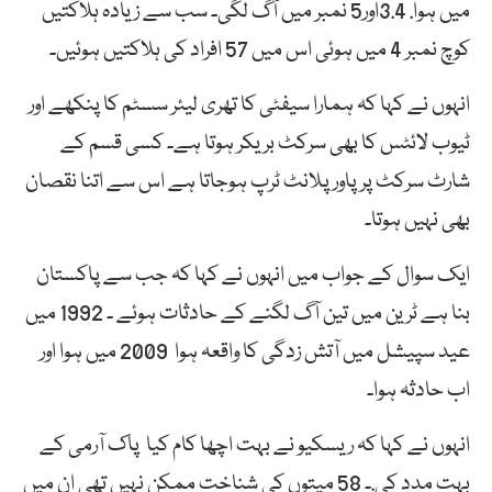
میں ہوا. 3.4اور5 نمبر میں آگ لگی۔ سب سے زیادہ ہلاکتیں
کوچ نمبر 4 میں ہوئی اس میں 57 افراد کی ہلاکتیں ہوئیں۔
انہوں نے کہا کہ ہمارا سیفٹی کا تھری لیئر سسٹم کا پنکھے اور
ٹیوب لائٹس کا بھی سرکٹ بریکر ہوتا ہے۔ کسی قسم کے
شارٹ سرکٹ پر پاور پلانٹ ٹرپ ہوجاتا ہے اس سے اتنا نقصان
بھی نہیں ہوتا۔
ایک سوال کے جواب میں انہوں نے کہا کہ جب سے پاکستان
بنا ہے ٹرین میں تین آگ لگنے کے حادثات ہوئے ۔ 1992 میں
عید سپیشل میں آتش زدگی کا واقعہ ہوا 2009 میں ہوا اور
اب حادثہ ہوا۔
انہوں نے کہا کہ ریسکیو نے بہت اچھا کام کیا پاک آرمی کے
بہت مدد کی.۔ 58 میتوں کی شناخت ممکن نہیں تھی ان میں