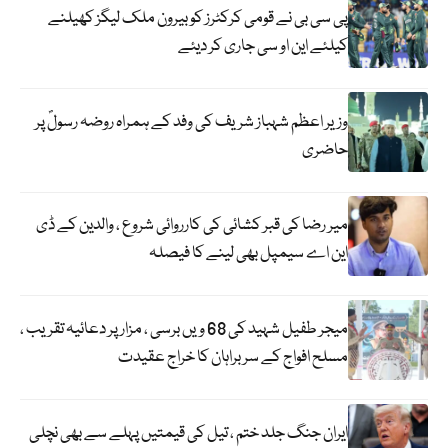
پی سی بی نے قومی کرکٹرز کو بیرون ملک لیگز کھیلنے
کیلئے این او سی جاری کر دیئے
وزیر اعظم شہباز شریف کی وفد کے ہمراہ روضہ رسولؐ پر
حاضری
میر رضا کی قبر کشائی کی کارروائی شروع ، والدین کے ڈی
این اے سیمپل بھی لینے کا فیصلہ
میجر طفیل شہید کی 68 ویں برسی ، مزار پر دعائیہ تقریب ،
مسلح افواج کے سربراہان کا خراج عقیدت
ایران جنگ جلد ختم ، تیل کی قیمتیں پہلے سے بھی نچلی