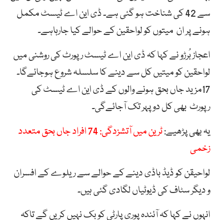
سے 42 کی شناخت ہو گئی ہے۔ ڈی این اے ٹیسٹ مکمل
ہونے پر ان میتوں کو لواحقین کے حوالے کیا جارہاہے۔
اعجاز بُرڑو نے کہا کہ ڈی این اے ٹیسٹ رپورٹ کی روشنی میں
لواحقین کو میتیں کل سے دینے کا سلسلہ شروع ہوجائےگا۔
17مزید جاں بحق ہونے والوں کے ڈی این اے ٹیسٹ کی
رپورٹ بھی کل دوپہر تک آجائےگی۔
یہ بھی پڑھیے:
ٹرین میں آتشزدگی: 74 افراد جاں بحق متعدد
زخمی
لواحیقن کو ڈیڈ باڈی دینے کے حوالے سے ریلوے کے افسران
و دیگر سٹاف کی ڈیوٹیاں لگادی گئی ہیں۔
انہوں نے کہا کہ آئندہ پوری پارٹی کو بک نہیں کریں گے تاکہ