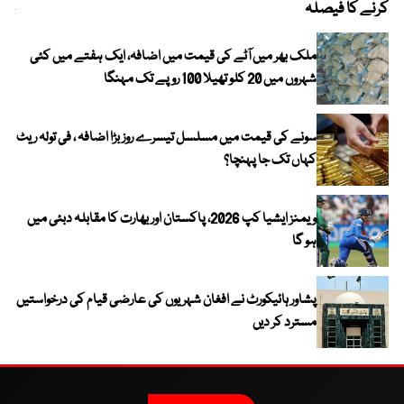
کرنے کا فیصلہ
چھی
ملک بھر میں آٹے کی قیمت میں اضافہ، ایک ہفتے میں کئی
شہروں میں 20 کلو تھیلا 100 روپے تک مہنگا
سونے کی قیمت میں مسلسل تیسرے روز بڑا اضافہ ، فی تولہ ریٹ
کہاں تک جا پہنچا؟
ویمنز ایشیا کپ 2026، پاکستان اور بھارت کا مقابلہ دبئی میں
ہو گا
پشاور ہائیکورٹ نے افغان شہریوں کی عارضی قیام کی درخواستیں
مسترد کر دیں