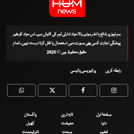
ہم نیوز پر شائع یا نشر ہونے والا مواد ادارتی ٹیم کی کاوش ہے۔ اس مواد کو بغیر
پیشگی اجازت کسی بھی صورت میں استعمال یا نقل کرنا درست نہیں۔ تمام
حقوق محفوظ ہیں © 2026
رابطہ کریں
پرائیویسی پالیسی
WhatsApp
Twitter
Facebook
Faceboo
صفحۂ اول
تازہ ترین
پاکستان
دنیا
معیشت
کھیل
تعلیم
صحت
انٹرٹینمنٹ