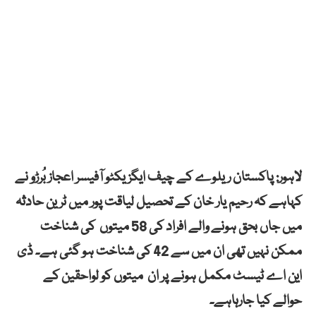
لاہور: پاکستان ریلوے کے چیف ایگزیکٹو آفیسر اعجاز بُرڑو نے
کہاہے کہ رحیم یار خان کے تحصیل لیاقت پور میں ٹرین حادثہ
میں جاں بحق ہونے والے افراد کی 58 میتوں کی شناخت
ممکن نہیں تھی ان میں سے 42 کی شناخت ہو گئی ہے۔ ڈی
این اے ٹیسٹ مکمل ہونے پر ان میتوں کو لواحقین کے
حوالے کیا جارہاہے۔