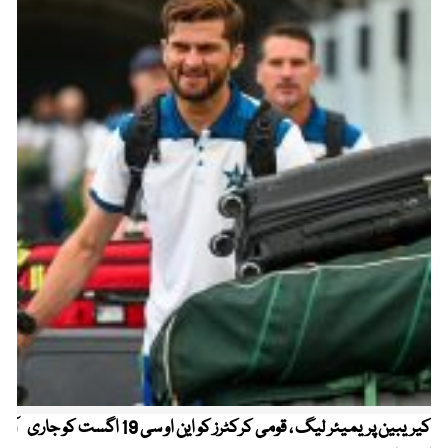
کیریبین پریمیئر لیگ ، قومی کرکٹرز کو این او سی 19 اگست کو جاری
آز