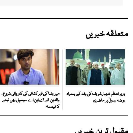
متعلقہ خبریں
میر رضا کی قبر کشائی کی کارروائی شروع ،
وزیر اعظم شہباز شریف کی وفد کے ہمراہ
والدین کے ڈی این اے سیمپل بھی لینے
روضہ رسولؐ پر حاضری
کا فیصلہ
مقبول ترین خبریں