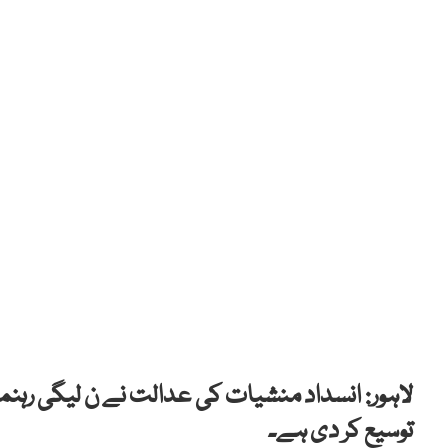
لاہور:
توسیع کر دی ہے۔