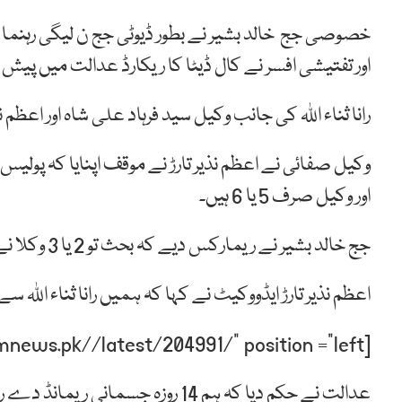
خصوصی جج خالد بشیر نے بطور ڈیوٹی جج ن لیگی رہن
اور تفتیشی افسر نے کال ڈیٹا کا ریکارڈ عدالت میں پیش 
رانا ثناء اللہ کی جانب وکیل سید فرہاد علی شاہ اور اعظم
اور وکیل صرف 5 یا 6 ہیں۔
جج خالد بشیر نے ریمارکس دیے کہ بحث تو 2 یا 3 وکلا نے ہی کرنی ہے۔
اعظم نذیر تارڑ ایڈووکیٹ نے کہا کہ ہمیں رانا ثناء اللہ سے ملاقات کیلئے 
[post-relate link=”https://humnews.pk//latest/204991/” position =”left”]
عدالت نے حکم دیا کہ ہم 14 روزہ جسمانی ریمانڈ دے رہے ہیں، ملزمان کو 16 نومبر کو دوبارہ پیش کیا جائے۔