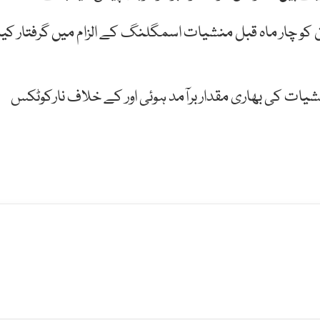
ن کو چار ماہ قبل منشیات اسمگلنگ کے الزام میں گرفتار کیا
نشیات کی بھاری مقدار برآمد ہوئی اور کے خلاف نارکوٹکس