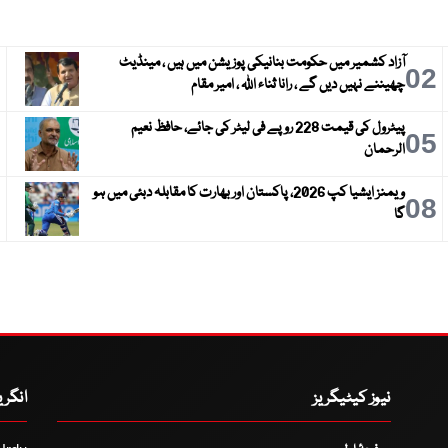
آزاد کشمیر میں حکومت بنانیکی پوزیشن میں ہیں ، مینڈیٹ
3
02
چھیننے نہیں دیں گے ، رانا ثناء اللہ ، امیر مقام
پیٹرول کی قیمت 228 روپے فی لیٹر کی جائے، حافظ نعیم
6
05
الرحمان
ویمنز ایشیا کپ 2026، پاکستان اور بھارت کا مقابلہ دبئی میں ہو
9
08
گا
نیوز کیٹیگریز
انگر