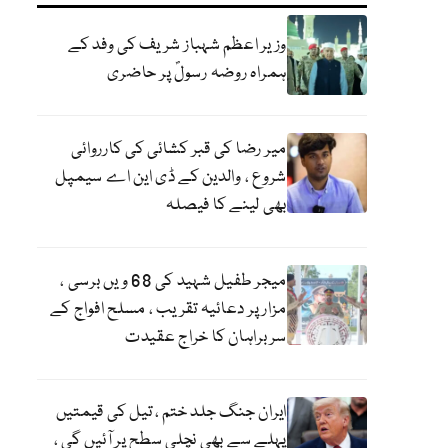
وزیر اعظم شہباز شریف کی وفد کے
ہمراہ روضہ رسولؐ پر حاضری
میر رضا کی قبر کشائی کی کارروائی
شروع ، والدین کے ڈی این اے سیمپل
بھی لینے کا فیصلہ
میجر طفیل شہید کی 68 ویں برسی ،
مزار پر دعائیہ تقریب ، مسلح افواج کے
سربراہان کا خراج عقیدت
ایران جنگ جلد ختم ، تیل کی قیمتیں
پہلے سے بھی نچلی سطح پر آئیں گی ،