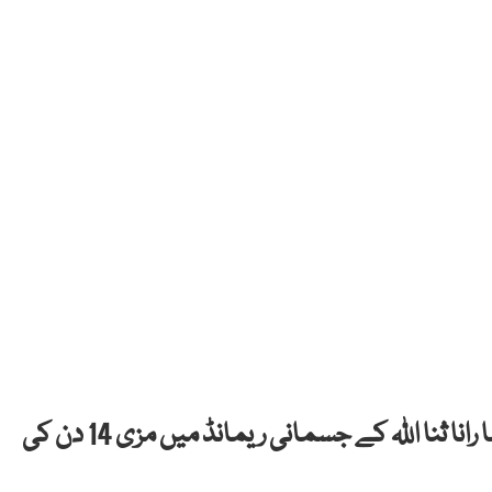
انسداد منشیات کی عدالت نے ن لیگی رہنما رانا ثنا اللہ کے جسمانی ریمانڈ میں مزی 14 دن کی