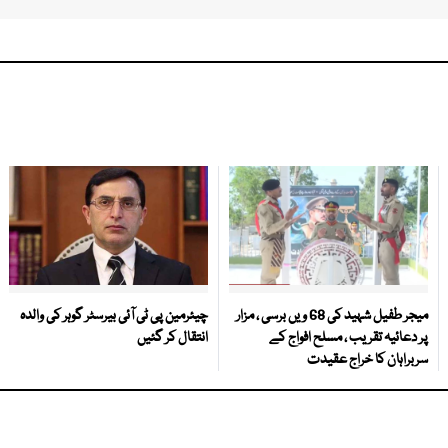
میجر طفیل شہید کی 68 ویں برسی ، مزار
چیئرمین پی ٹی آئی بیرسٹر گوہر کی والدہ
پر دعائیہ تقریب ، مسلح افواج کے
انتقال کر گئیں
سربراہان کا خراج عقیدت