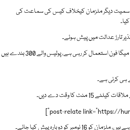
ما سمیت دیگر ملزمان کیخلاف کیس کی سماعت کی
کیا۔
 نذیر تارڑ عدالت میں پیش ہوئے۔
وکیل صفائی نے اعظم نذیر تارڑ نے موقف اپنایا کہ پولیس میگا فون استعمال کر رہی ہے، پولیس والے 300 بندے ہیں
15 منٹ کا وقت دے دیں۔