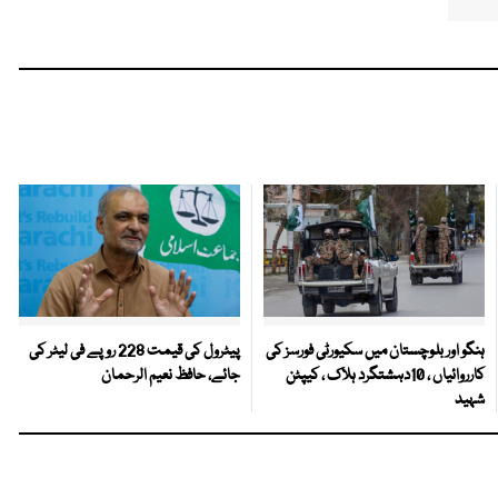
ہنگو اور بلوچستان میں سکیورٹی فورسز کی
پیٹرول کی قیمت 228 روپے فی لیٹر کی
کارروائیاں ، 10دہشتگرد ہلاک ، کیپٹن
جائے، حافظ نعیم الرحمان
شہید