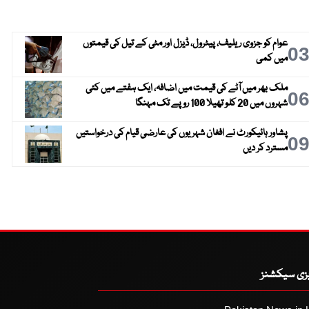
عوام کو جزوی ریلیف، پیٹرول، ڈیزل اور مٹی کے تیل کی قیمتوں
0
میں کمی
ملک بھر میں آٹے کی قیمت میں اضافہ، ایک ہفتے میں کئی
0
شہروں میں 20 کلو تھیلا 100 روپے تک مہنگا
پشاور ہائیکورٹ نے افغان شہریوں کی عارضی قیام کی درخواستیں
0
مسترد کر دیں
یزی سیکشنز