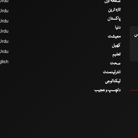
صفحۂ اول
Urdu
تازہ ترین
Urdu
پاکستان
Urdu
دنیا
Urdu
اس
معیشت
Urdu
کھیل
Urdu
تعلیم
lish
صحت
انٹرٹینمنٹ
ٹیکنالوجی
دلچسپ و عجیب