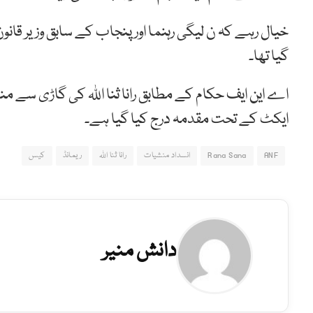
خیال رہے کہ ن لیگی رہنما اور پنجاب کے سابق وزیر قانو
گیا تھا۔
اے این ایف حکام کے مطابق رانا ثنا اللہ کی گاڑی سے م
ایکٹ کے تحت مقدمہ درج کیا گیا ہے۔
ANF
Rana Sana
انسداد منشیات
رانا ثنا اللہ
ریمانڈ
کیس
دانش منیر