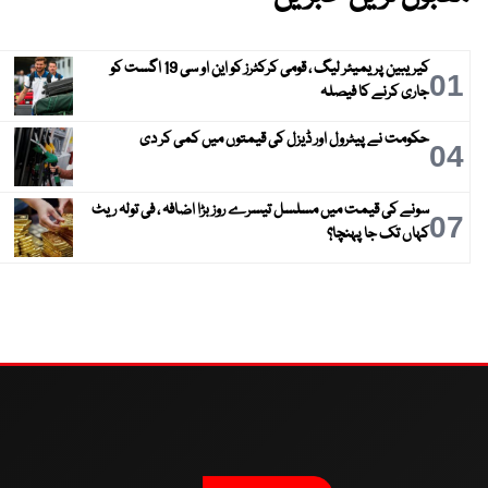
کیریبین پریمیئر لیگ ، قومی کرکٹرز کو این او سی 19 اگست کو
01
جاری کرنے کا فیصلہ
حکومت نے پیٹرول اور ڈیزل کی قیمتوں میں کمی کر دی
04
سونے کی قیمت میں مسلسل تیسرے روز بڑا اضافہ ، فی تولہ ریٹ
07
کہاں تک جا پہنچا؟