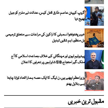
گروپ کیپٹن عاصم طارق قتل کیس، عدالت نے ملزم کو جیل
بھیج دیا
خیبرپختونخوا اسمبلی کا اراکین کی مراعات سے متعلق ترمیمی
بل منظور، اہم شقیں تبدیل
پیٹرولیم لیوی اور مہنگائی کے خلاف جماعت اسلامی کا آج
ملک گیر احتجاج، 510 شاہراہوں پر دھرنوں کا اعلان
وزیراعظم اچھے ہیں، ن لیگ کا ایک حصہ ہمارا اتحاد توڑنا چاہتا
ہے، بلاول بھٹو
مقبول ترین خبریں