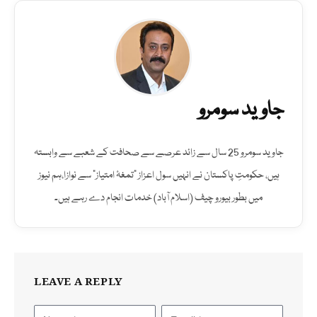
جاوید سومرو
جاوید سومرو 25 سال سے زائد عرصے سے صحافت کے شعبے سے وابستہ
ہیں، حکومتِ پاکستان نے انہیں سول اعزاز "تمغۂ امتیاز" سے نوازا،ہم نیوز
میں بطور بیورو چیف (اسلام آباد) خدمات انجام دے رہے ہیں۔
LEAVE A REPLY