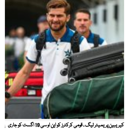
کیریبین پریمیئر لیگ ، قومی کرکٹرز کو این او سی 19 اگست کو جاری
پیٹ