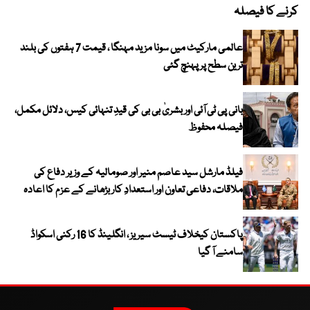
کرنے کا فیصلہ
عالمی مارکیٹ میں سونا مزید مہنگا ، قیمت 7 ہفتوں کی بلند
ترین سطح پر پہنچ گئی
بانی پی ٹی آئی اور بشریٰ بی بی کی قیدِ تنہائی کیس، دلائل مکمل،
فیصلہ محفوظ
فیلڈ مارشل سید عاصم منیر اور صومالیہ کے وزیر دفاع کی
ملاقات، دفاعی تعاون اور استعدادِ کار بڑھانے کے عزم کا اعادہ
پاکستان کیخلاف ٹیسٹ سیریز ، انگلینڈ کا 16 رکنی اسکواڈ
سامنے آ گیا