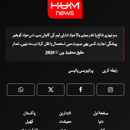
ہم نیوز پر شائع یا نشر ہونے والا مواد ادارتی ٹیم کی کاوش ہے۔ اس مواد کو بغیر
پیشگی اجازت کسی بھی صورت میں استعمال یا نقل کرنا درست نہیں۔ تمام
حقوق محفوظ ہیں © 2026
رابطہ کریں
پرائیویسی پالیسی
WhatsApp
Twitter
Facebook
Faceboo
صفحۂ اول
تازہ ترین
پاکستان
دنیا
معیشت
کھیل