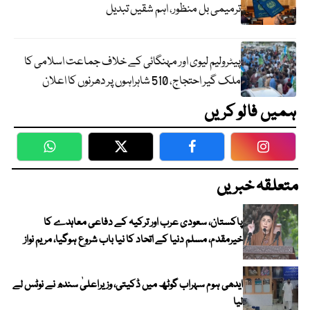
ترمیمی بل منظور، اہم شقیں تبدیل
پیٹرولیم لیوی اور مہنگائی کے خلاف جماعت اسلامی کا
ملک گیر احتجاج، 510 شاہراہوں پر دھرنوں کا اعلان
ہمیں فالو کریں
WhatsApp
Twitter
Facebook
Faceboo
متعلقہ خبریں
پاکستان، سعودی عرب اور ترکیہ کے دفاعی معاہدے کا
خیرمقدم، مسلم دنیا کے اتحاد کا نیا باب شروع ہوگیا، مریم نواز
ایدھی ہوم سہراب گوٹھ میں ڈکیتی، وزیراعلیٰ سندھ نے نوٹس لے
لیا