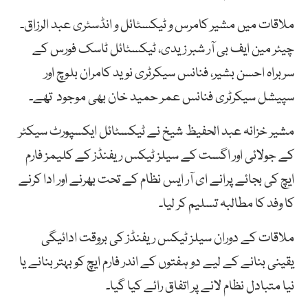
ملاقات میں مشیر کامرس و ٹیکسٹائل و انڈسٹری عبد الرزاق۔
چیئر مین ایف بی آر شبر زیدی، ٹیکسٹائل ٹاسک فورس کے
سربراہ احسن بشیر، فنانس سیکرٹری نوید کامران بلوچ اور
سپیشل سیکرٹری فنانس عمر حمید خان بھی موجود تھے۔
مشیر خزانہ عبد الحفیظ شیخ نے ٹیکسٹائل ایکسپورٹ سیکٹر
کے جولائی اور اگست کے سیلز ٹیکس ریفنڈز کے کلیمز فارم
ایچ کی بجائے پرانے ای آر ایس نظام کے تحت بھرنے اور ادا کرنے
کا وفد کا مطالبہ تسلیم کر لیا۔
ملاقات کے دوران سیلز ٹیکس ریفنڈز کی بروقت ادائیگی
یقینی بنانے کے لیے دو ہفتوں کے اندر فارم ایچ کو بہتر بنانے یا
نیا متبادل نظام لانے پر اتفاق رائے کیا گیا۔