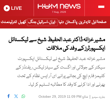
LIVE
7 Aug, 2026
صفحۂ اول
تازہ ترین
پاکستان
دنیا
ایران-اسرائیل جنگ
کھیل
انٹرٹینمنٹ
مشیر خزانہ ڈاکٹر عبد الحفیظ شیخ سے ٹیکسٹائل
ایکسپورٹرز کے وفد کی ملاقات
مشیر خزانہ عبد الحفیظ شیخ نے ٹیکسٹائل ایکسپورٹ
سیکٹر کے جولائی اور اگست کے سیلز ٹیکس ریفنڈز کے
کلیمز فارم ایچ کی بجائے پرانے ای آر ایس نظام کے تحت
بھرنے اور ادا کرنے کا وفد کا مطالبہ تسلیم کر لیا۔
|
شائع
October 29, 2019 11:09 PM
جاوید سومرو