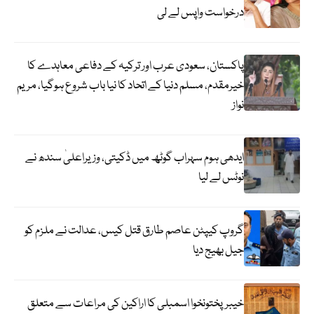
درخواست واپس لے لی
پاکستان، سعودی عرب اور ترکیہ کے دفاعی معاہدے کا
خیرمقدم، مسلم دنیا کے اتحاد کا نیا باب شروع ہوگیا، مریم
نواز
ایدھی ہوم سہراب گوٹھ میں ڈکیتی، وزیراعلیٰ سندھ نے
نوٹس لے لیا
گروپ کیپٹن عاصم طارق قتل کیس، عدالت نے ملزم کو
جیل بھیج دیا
خیبرپختونخوا اسمبلی کا اراکین کی مراعات سے متعلق