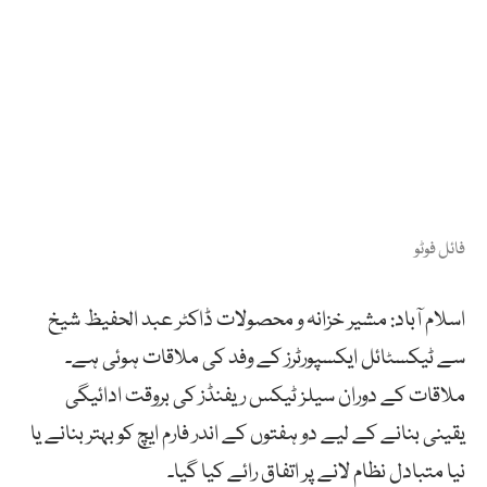
فائل فوٹو
اسلام آباد: مشیر خزانہ و محصولات ڈاکٹر عبد الحفیظ شیخ
سے ٹیکسٹائل ایکسپورٹرز کے وفد کی ملاقات ہوئی ہے۔
ملاقات کے دوران سیلز ٹیکس ریفنڈز کی بروقت ادائیگی
یقینی بنانے کے لیے دو ہفتوں کے اندر فارم ایچ کو بہتر بنانے یا
نیا متبادل نظام لانے پر اتفاق رائے کیا گیا۔