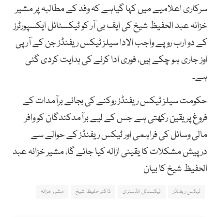
سرکاری اعلامیے میں کہا گیاہے کہ وفد کے مطالبہ پر مشیر
خزانہ عبد الحفیظ شیخ کی ایف بی آر کو ٹیکسٹائل ایکسپورٹرز
کے دو ارب روپے واجب الادا سیلز ٹیکس ریفنڈز جن کے آر پی
اوز جاری ہو چکے ہیں، فوری ادا کرنے کی ہدایت کردی گئی
ہے۔
حکومت سیلز ٹیکس ریفنڈز روکنے کی بجائے برآمدات کے
فروغ پر یقین رکھتی ہے جس کے لیے برآمدکندگان کو وافر
مالی وسائل کی فراہمی اور ٹیکس ریفنڈز کے حوالے سے
درپیش مشکلات کا یقینی ازالہ کیا جائے گا، مشیر خزانہ عبد
الحفیظ شیخ کا بیان
ٹیکس ریفنڈز
ٹیکسٹائل انڈسٹری
ڈاکٹر حفیظ شیخ
مشیر خزانہ