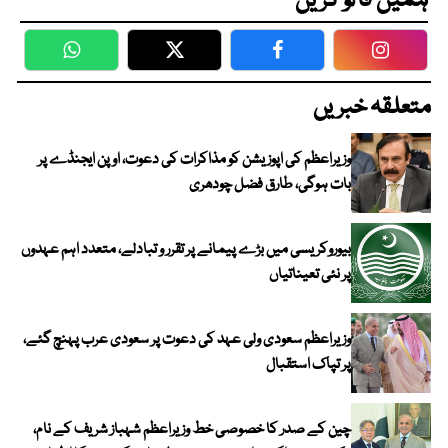
ہمیں فالو کریں
WhatsApp
Twitter
Facebook
Faceboo
متعلقہ خبریں
وزیراعظم کی اپوزیشن کو مذاکرات کی دعوت، اوپن ایجنڈے پر
بات ہوگی، طارق فضل چودھری
بیوروکریسی میں بڑے پیمانے پر تقرر و تبادلے، متعدد اہم عہدوں
پر نئی تعیناتیاں
وزیراعظم سعودی ولی عہد کی دعوت پر سعودی عرب پہنچ گئے،
پر تپاک استقبال
چین کے صدر کا خصوصی خط وزیراعظم شہباز شریف کے نام،