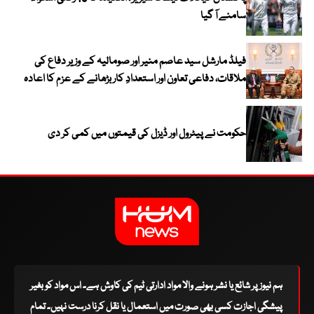
سامنے آ گیا
فیلڈ مارشل سید عاصم منیر اور صومالیہ کے وزیر دفاع کی
ملاقات، دفاعی تعاون اور استعدادِ کار بڑھانے کے عزم کا اعادہ
حکومت نے پیٹرول اور ڈیزل کی قیمتوں میں کمی کر دی
ہم نیوز پر شائع یا نشر ہونے والا مواد ادارتی ٹیم کی کاوش ہے۔ اس مواد کو بغیر
پیشگی اجازت کسی بھی صورت میں استعمال یا نقل کرنا درست نہیں۔ تمام