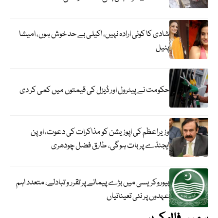
شادی کا کوئی ارادہ نہیں، اکیلی بے حد خوش ہوں، امیشا
پٹیل
حکومت نے پیٹرول اور ڈیزل کی قیمتوں میں کمی کر دی
وزیراعظم کی اپوزیشن کو مذاکرات کی دعوت، اوپن
ایجنڈے پر بات ہوگی، طارق فضل چودھری
بیوروکریسی میں بڑے پیمانے پر تقرر و تبادلے، متعدد اہم
عہدوں پر نئی تعیناتیاں