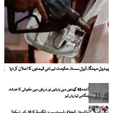
پیٹرول مہنگا، ڈیزل سستا، حکومت نے نئی قیمتوں کا اعلان کر دیا
پنج
آئندہ 48 گھنٹوں میں بارشوں اور دریاؤں میں طغیانی کا خدشہ،
ہنگامی تیاریاں تیز
پاکستان کیخلاف ٹیسٹ سیریز ، انگلینڈ کا 16 رکنی اسکواڈ