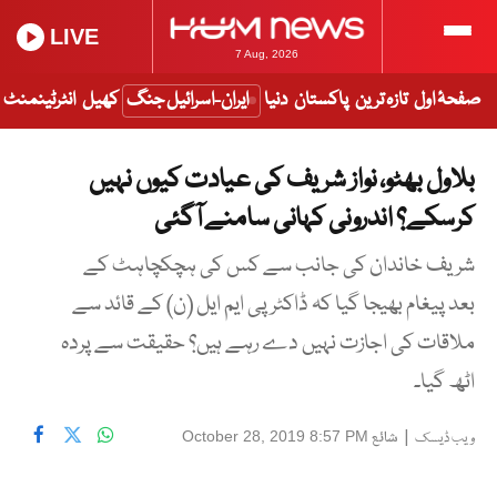
LIVE
7 Aug, 2026
صفحۂ اول
تازہ ترین
پاکستان
دنیا
ایران-اسرائیل جنگ
کھیل
انٹرٹینمنٹ
بلاول بھٹو، نواز شریف کی عیادت کیوں نہیں
کرسکے؟ اندرونی کہانی سامنے آگئی
شریف خاندان کی جانب سے کس کی ہچکچاہٹ کے
بعد پیغام بھیجا گیا کہ ڈاکٹر پی ایم ایل (ن) کے قائد سے
ملاقات کی اجازت نہیں دے رہے ہیں؟ حقیقت سے پردہ
اٹھ گیا۔
|
شائع
October 28, 2019 8:57 PM
ویب ڈیسک