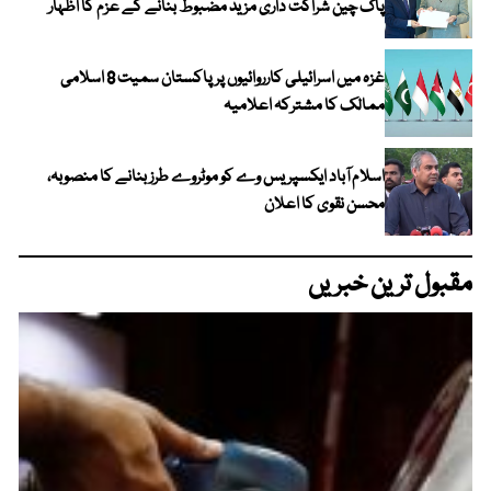
پاک چین شراکت داری مزید مضبوط بنانے کے عزم کا اظہار
غزہ میں اسرائیلی کارروائیوں پر پاکستان سمیت 8 اسلامی
ممالک کا مشترکہ اعلامیہ
اسلام آباد ایکسپریس وے کو موٹروے طرز بنانے کا منصوبہ،
محسن نقوی کا اعلان
مقبول ترین خبریں