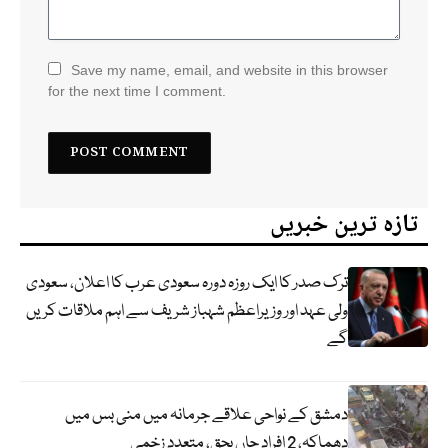
Save my name, email, and website in this browser
for the next time I comment.
تازہ ترین خبریں
ترک صدر کا ایک روزہ دورہ سعودی عرب کا اعلان، سعودی
ولی عہد اور وزیراعظم شہباز شریف سے اہم ملاقات کریں
گے
دمشق کے نواحی علاقے جرمانہ میں منی بس میں
دھماکہ، 2 افراد جاں بحق، متعدد زخمی