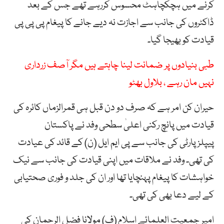
کرنے میں ہچکچاہٹ محسوس کررہے تھے جس کے بعد
ڈاکٹروں کی جانب سے اجازت نہ دیے جانے کا پیغام پی پی پی
قیادت کو بھیجا گیا۔
طبی بنیادوں پر ضمانت لینا چاہتے ہیں مگر آصف زرداری
نہیں مان رہے ، بلاول بھٹو
حیران کن امر ہے کہ صرف دو دن قبل ہی قمرالزماں کائرہ کی
قیادت میں پانچ رکنی اعلیٰ سطحی وفد نے پاکستان
پیپلزپارٹی کی جانب سے پی ایم ایل (ن) کے قائد کی عیادت
کی تھی۔ وفد نے ملاقات میں اپنی قیادت کی جانب سے نیک
خواہشات کا پیغام پہنچایا تھا اور ان کی جلد و فوری صحتیابی
کے لیے دعا بھی کی تھی۔
امیر جمعیت العلمائے اسلام (ف) مولانا فضل الرحمان کی