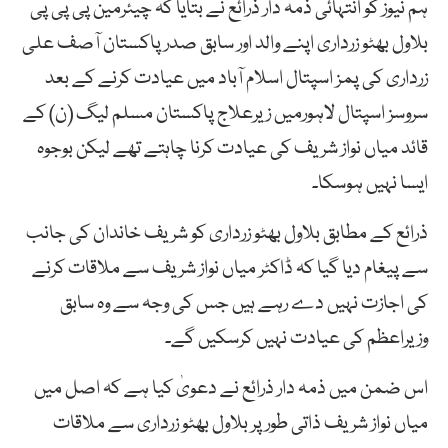
ہم نیوز کو انتہائی ذمہ دار ذرائع نے بتایا کہ چیئرمین پی پی پی
بلاول بھٹو زرداری اپنے والد اور سابق صدر پاکستان آصف علی
زرداری کی پمز اسپتال اسلام آباد میں عیادت کرنے کے بعد
سروسز اسپتال لاہورمیں زیرعلاج پاکستان مسلم لیگ (ن) کے
قائد میاں نواز شریف کی عیادت کرنا چاہتے تھے لیکن بوجوہ
ایسا نہیں ہوسکا۔
ذرائع کے مطابق بلاول بھٹو زرداری کو شریف خاندان کی جانب
سے پیغام دیا گیا کہ ڈاکٹر میاں نواز شریف سے ملاقات کرنے
کی اجازت نہیں دے رہے ہیں جس کی وجہ سے وہ سابق
وزیراعظم کی عیادت نہیں کرسکیں گے۔
اس ضمن میں ذمہ دار ذرائع نے دعویٰ کیا ہے کہ اصل میں
میاں نواز شریف ذاتی طور پر بلاول بھٹو زرداری سے ملاقات