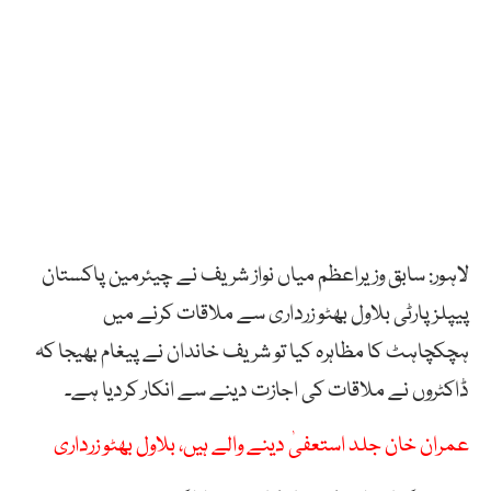
لاہور: سابق وزیراعظم میاں نواز شریف نے چیئرمین پاکستان
پیپلزپارٹی بلاول بھٹو زرداری سے ملاقات کرنے میں
ہچکچاہٹ کا مظاہرہ کیا تو شریف خاندان نے پیغام بھیجا کہ
ڈاکٹروں نے ملاقات کی اجازت دینے سے انکار کردیا ہے۔
عمران خان جلد استعفیٰ دینے والے ہیں، بلاول بھٹو زرداری