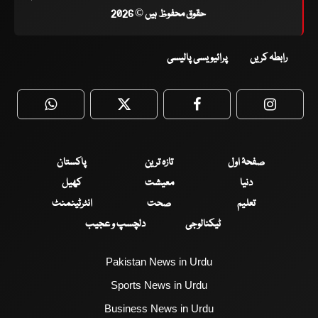
حقوق محفوظ ہیں © 2026
رابطہ کریں
پرائیویسی پالیسی
WhatsApp
Twitter
Facebook
Faceboo
صفحۂ اول
تازہ ترین
پاکستان
دنیا
معیشت
کھیل
تعلیم
صحت
انٹرٹینمنٹ
ٹیکنالوجی
دلچسپ و عجیب
Pakistan News in Urdu
Sports News in Urdu
Business News in Urdu