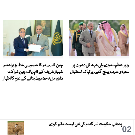
وزیراعظم سعودی ولی عہد کی دعوت پر
چین کے صدر کا خصوصی خط وزیراعظم
سعودی عرب پہنچ گئے، پر تپاک استقبال
شہباز شریف کے نام، پاک چین شراکت
داری مزید مضبوط بنانے کے عزم کا اظہار
پنجاب حکومت نے گندم کی نئی قیمت مقرر کردی
3
02