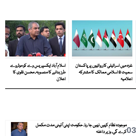
غزہ میں اسرائیلی کارروائیوں پر پاکستان
اسلام آباد ایکسپریس وے کو موٹروے
سمیت 8 اسلامی ممالک کا مشترکہ
طرز بنانے کا منصوبہ، محسن نقوی کا
اعلامیہ
اعلان
موجودہ نظام کہیں نہیں جا رہا، حکومت اپنی آئینی مدت مکمل
0
کرے گی، وزیر داخلہ