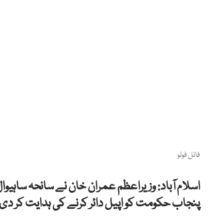
فائل فوٹو
اسلام آباد: ‏وزیراعظم عمران خان نے سانحہ سا
پنجاب حکومت کو اپیل دائر کرنے کی ہدایت کر دی