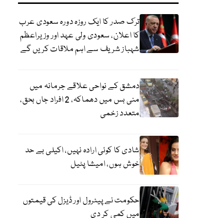
ترک صدر کا ایک روزہ دورہ سعودی عرب
کا اعلان، سعودی ولی عہد اور وزیراعظم
شہباز شریف سے اہم ملاقات کریں گے
دمشق کے نواحی علاقے جرمانہ میں
منی بس میں دھماکہ، 2 افراد جاں بحق،
متعدد زخمی
شادی کا کوئی ارادہ نہیں، اکیلی بے حد
خوش ہوں، امیشا پٹیل
حکومت نے پیٹرول اور ڈیزل کی قیمتوں
میں کمی کر دی