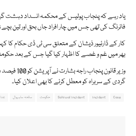
فائرنگ کی تھی جس میں چار افراد جاں بحق اور تین بچے
کار کے ڈارئیور ذیشان کے متعلق سی ٹی ڈی حکام کا کہن
بھر میں غم و غصے کا اظہار کیا گیا جس کے بعد حکوم
وزیر قانون پ
گردی کے سربراہ کو معطل کرنے کا بھی اعلان کیا۔
Case
incident
Sahiwal incident
حکومت
سانحہ ساہیوال
عدا