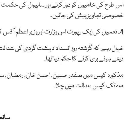
اس طرح کی خامیوں کو دور کرنے اور ساہیوال کی حکمت ع
خصوصی تجاویز پیش کی جائیں۔
4۔ تعمیل کی ایک رپورٹ اس وزارت اور وزیر اعظم آفس کو 03 دن کے اندر پیش کی جائے۔
خیال رہے کہ گزشتہ روز انسداد دہشت گردی کی عدالت 
دیتے ہوئے بری کرنے کا حکم دیا تھا۔
ماہ تک کیس عدالت میں چلا۔
سانح