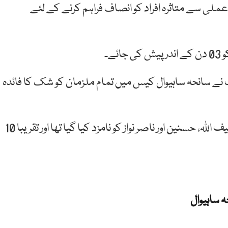
ملی سے متاثرہ افراد کو انصاف فراہم کرنے کے لئے
نے سانحہ ساہیوال کیس میں تمام ملزمان کو شک کا فائدہ
مذکورہ کیس میں صفدر حسین، احسن خان، رمضان، سیف اللہ، حسنین اور ناصر نواز کو نامزد کیا گیا تھا اور تقریبا 10
ہ ساہیوال