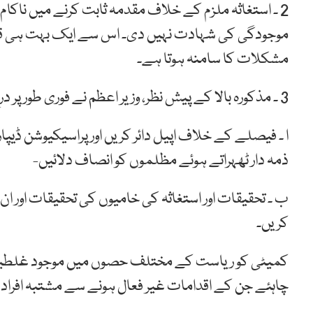
2 ۔ استغاثہ ملزم کے خلاف مقدمہ ثابت کرنے میں ناکا
موجودگی کی شہادت نہیں دی۔ اس سے ایک بہت ہی قا
مشکلات کا سامنہ ہوتا ہے۔
3 ۔ مذکورہ بالا کے پیش نظر، وزیر اعظم نے فوری طور پر درج ذیل اقدامات کرنے کی خواہش کی ہے:
ا ۔ فیصلے کے خلاف اپیل دائر کریں اور پراسیکیوشن ڈیپا
ذمہ دار ٹھہراتے ہوئے مظلموں کو انصاف دلائیں-
ب ۔ تحقیقات اور استغاثہ کی خامیوں کی تحقیقات اور ا
کریں۔
کمیٹی کو ریاست کے مختلف حصوں میں موجود غلطیوں 
چاہئے جن کے اقدامات غیر فعال ہونے سے مشتبہ افراد کو