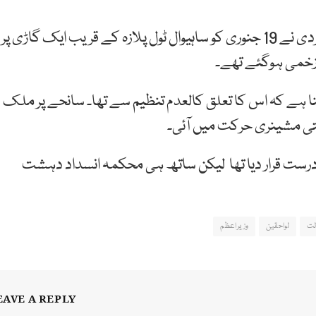
یاد رہے کہ پنجاب پولیس کے محکمہ انسداد دہشت گردی نے 19 جنوری کو ساہیوال ٹول پلازہ کے قریب ایک گاڑی پر
 زخمی ہوگئے تھے۔
ا ہے کہ اس کا تعلق کالعدم تنظیم سے تھا۔ سانحے پر ملک
تی مشینری حرکت میں آئی۔
نجاب راجہ بشارت نے آپریشن کو 100 فیصد درست قرار دیا تھا لیکن ساتھ ہی محکمہ انسداد دہشت
لت
لواحقین
وزیراعظم
EAVE A REPLY