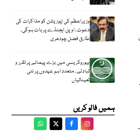
وزیراعظم کی اپوزیشن کو مذاکرات کی
دعوت، اوپن ایجنڈے پر بات ہوگی،
طارق فضل چودھری
بیوروکریسی میں بڑے پیمانے پر تقرر و
تبادلے، متعدد اہم عہدوں پر نئی
تعیناتیاں
ہمیں فالو کریں
WhatsApp
Twitter
Facebook
Facebook