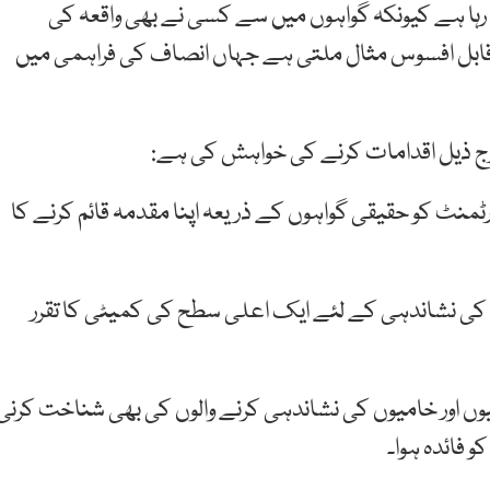
م رہا ہے کیونکہ گواہوں میں سے کسی نے بھی واقعہ کی
بل افسوس مثال ملتی ہے جہاں انصاف کی فراہمی میں
رٹمنٹ کو حقیقی گواہوں کے ذریعہ اپنا مقدمہ قائم کرنے کا
ن کی نشاندہی کے لئے ایک اعلی سطح کی کمیٹی کا تقرر
اور خامیوں کی نشاندہی کرنے والوں کی بھی شناخت کرنی
 فائدہ ہوا۔