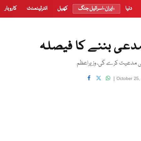
دنیا
ایران-اسرائیل جنگ
کھیل
انٹرٹینمنٹ
کاروبار
مدعی بننے کا فیصلہ
 کی مدعیت کرے گی، وزیراعظم
|
October 25,