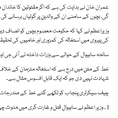
عمران خان نے ہدایت کی ہے کہ اگر مقتولین کا خاندا
گی، ‏بچوں کے سامنے ان کے والدین پر گولیاں برسانے کی 
وزیراعظم نے کہا کہ حکومت معصوم بچوں کو انصاف دین
کی پیروی میں استغاثہ کی کمزوری اور خامیوں کی تحقیق
سانحہ ساہیوال کے حوالے سے وزرات داخلہ نے آئی جی او
خط کے متن میں درج ہے کہ استغاثہ ملزمان کے خلاف مق
شہادت نہیں دی جو کہ ایک قابل افسوس مثال ہے۔
چیف سیکرٹری پنجاب کو لکھے گئے خط کے مندرجات د
1 ۔ وزیر اعظم نے ساہیوال قتل و غارت گری میں ملوث چھ پولیس اہلکاروں کی بریت پر شدید تشویش کا اظہار کیا ہے۔