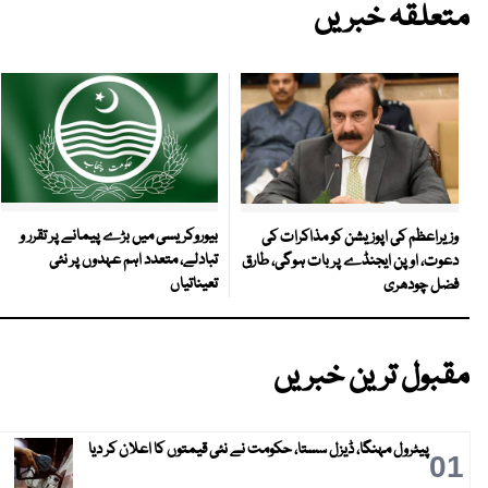
متعلقہ خبریں
بیوروکریسی میں بڑے پیمانے پر تقرر و
وزیراعظم کی اپوزیشن کو مذاکرات کی
تبادلے، متعدد اہم عہدوں پر نئی
دعوت، اوپن ایجنڈے پر بات ہوگی، طارق
تعیناتیاں
فضل چودھری
مقبول ترین خبریں
پیٹرول مہنگا، ڈیزل سستا، حکومت نے نئی قیمتوں کا اعلان کر دیا
01