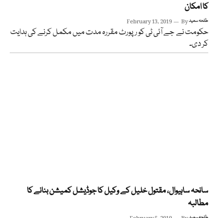
کا امکان
طلحہ سعید
By
February 13, 2019
حکومت نے جے آئی ٹی کو رپورٹ مقررہ مدت میں مکمل کرنے کی ہدایت
کر دی۔
سانحہ ساہیوال، مقتول خلیل کے وکیل کا جوڈیشل کمیشن بنانے کا
مطالبہ
طلحہ سعید