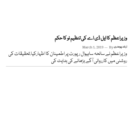
وزیراعظم کا ایل ڈی اے کی تنظیم نو کا حکم
ارشد چوھدری
By
March 1, 2019
وزیراعظم نے سانحہ ساہیوال رپورٹ پر اطمینان کا اظہارکیا،تحقیقات کی
روشنی میں کارروائی آگے بڑھانے کی ہدایت کی