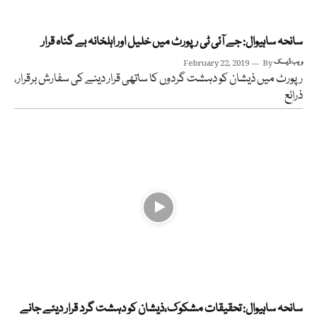
سانحہ ساہیوال: جے آئی ٹی رپورٹ میں خلیل اور اہلخانہ بے گناہ قرار
ویب ڈیسک
By
February 22, 2019
رپورٹ میں ذیشان کو دہشت گردوں کا ساتھی قرار دینے کی سفارش برقرار،
ذرائع
سانحہ ساہیوال: تحقیقات مشکوک،ذیشان کو دہشت گرد قرار دیئے جانے