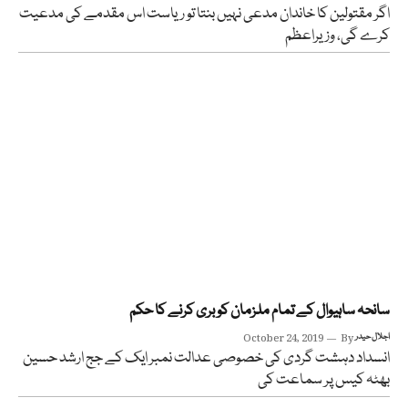
اگر مقتولین کا خاندان مدعی نہیں بنتا تو ریاست اس مقدمے کی مدعیت
کرے گی، وزیراعظم
سانحہ ساہیوال کے تمام ملزمان کو بری کرنے کا حکم
اجلال حیدر
By
October 24, 2019
انسداد دہشت گردی کی خصوصی عدالت نمبر ایک کے جج ارشد حسین
بھٹہ کیس پر سماعت کی