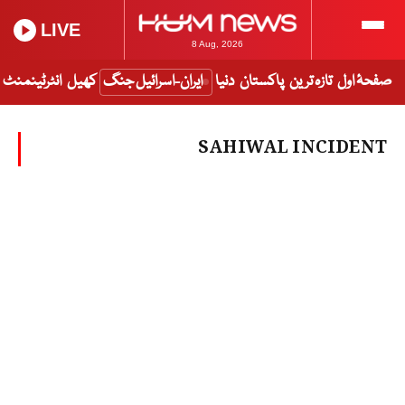
LIVE
8 Aug, 2026
صفحۂ اول
تازہ ترین
پاکستان
دنیا
ایران-اسرائیل جنگ
کھیل
انٹرٹینمنٹ
SAHIWAL INCIDENT