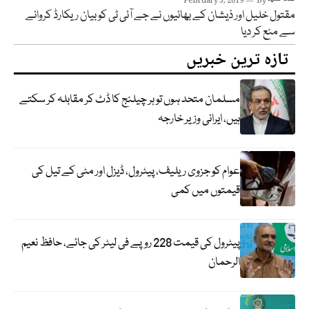
February 5, 2019
By
مقتول خلیل اور ذیشان کے بھائیوں نے جے آئی ٹی کو بیان ریکارڈ کروانے
سے منع کر دیا
تازہ ترین خبریں
مسلمان متحد ہوں تو ہر چیلنج کا ڈٹ کر مقابلہ کر سکتے
ہیں، ایرانی وزیر خارجہ
عوام کو جزوی ریلیف، پیٹرول، ڈیزل اور مٹی کے تیل کی
قیمتوں میں کمی
پیٹرول کی قیمت 228 روپے فی لیٹر کی جائے، حافظ نعیم
الرحمان