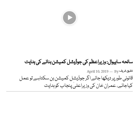
سانحہ ساہیوال: وزیراعظم کی جوڈیشل کمیشن بنانے کی ہدایت
شفیق شریف
By
April 10, 2019
قانونی طور پر دیکھا جائے اگر جوڈیشل کمیشن بن سکتاہے تو عمل
کیاجائے، عمران خان کی وزیراعلیٰ پنجاب کو ہدایت