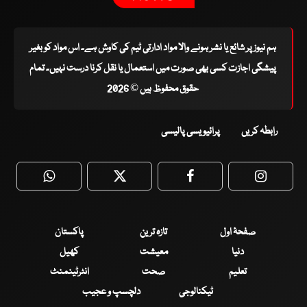
ہم نیوز پر شائع یا نشر ہونے والا مواد ادارتی ٹیم کی کاوش ہے۔ اس مواد کو بغیر
پیشگی اجازت کسی بھی صورت میں استعمال یا نقل کرنا درست نہیں۔ تمام
حقوق محفوظ ہیں © 2026
رابطہ کریں
پرائیویسی پالیسی
WhatsApp
Twitter
Facebook
Faceboo
صفحۂ اول
تازہ ترین
پاکستان
دنیا
معیشت
کھیل
تعلیم
صحت
انٹرٹینمنٹ
ٹیکنالوجی
دلچسپ و عجیب