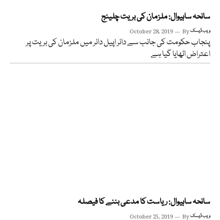
سانحہ ساہیوال: ملزمان کی بریت چلینج
ویب ڈیسک
By
October 28, 2019
پنجاب حکومت کی جانب سے دائر اپیل دائر میں ملزمان کی بریت پر
اعتراض اٹھایا گیا ہے
سانحہ ساہیوال: ریاست کا مدعی بننے کا فیصلہ
ویب ڈیسک
By
October 25, 2019