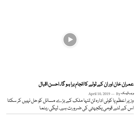
عمران خان اور ان کے ٹولے کا انجام برا ہو گا، احسن اقبال
ویب ڈیسک
By
April 10, 2019
وزیر اعظم یا کوئی ادارہ تن تنہا ملک کے بڑے مسائل کو حل نہیں کر سکتا
اس کے لئے قومی یکجہتی کی ضرورت ہے، لیگی رہنما