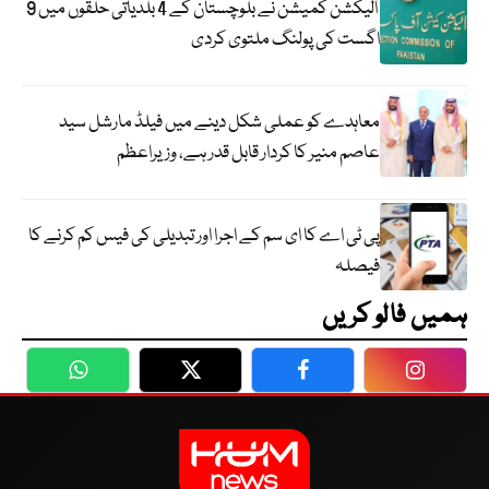
الیکشن کمیشن نے بلوچستان کے 4 بلدیاتی حلقوں میں 9
اگست کی پولنگ ملتوی کردی
معاہدے کو عملی شکل دینے میں فیلڈ مارشل سید
عاصم منیر کا کردار قابل قدر ہے، وزیراعظم
پی ٹی اے کا ای سم کے اجرا اور تبدیلی کی فیس کم کرنے کا
فیصلہ
ہمیں فالو کریں
WhatsApp
Twitter
Facebook
Faceboo