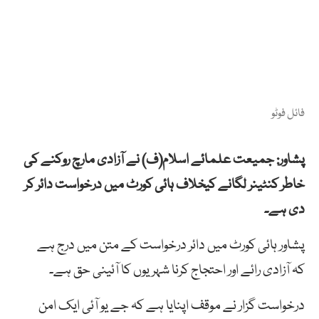
فائل فوٹو
پشاور: جمیعت علمائے اسلام(ف) نے آزادی مارچ روکنے کی
خاطر کنٹینر لگانے کیخلاف ہائی کورٹ میں درخواست دائر کر
دی ہے۔
پشاور ہائی کورٹ میں دائر درخواست کے متن میں درج ہے
کہ آزادی رائے اور احتجاج کرنا شہریوں کا آئینی حق ہے۔
درخواست گزار نے موقف اپنایا ہے کہ جے یو آئی ایک امن