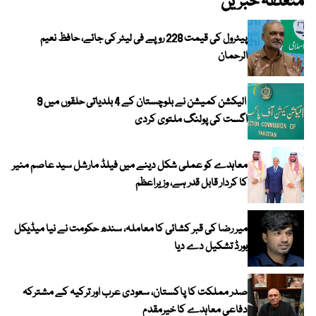
متعلقہ خبریں
پیٹرول کی قیمت 228 روپے فی لیٹر کی جائے، حافظ نعیم
الرحمان
الیکشن کمیشن نے بلوچستان کے 4 بلدیاتی حلقوں میں 9
اگست کی پولنگ ملتوی کردی
معاہدے کو عملی شکل دینے میں فیلڈ مارشل سید عاصم منیر
کا کردار قابل قدر ہے، وزیراعظم
میر رضا کی قبر کشائی کا معاملہ، سندھ حکومت نے نیا میڈیکل
بورڈ تشکیل دے دیا
صدر مملکت کا پاکستان، سعودی عرب اور ترکیہ کے مشترکہ
دفاعی معاہدے کا خیرمقدم