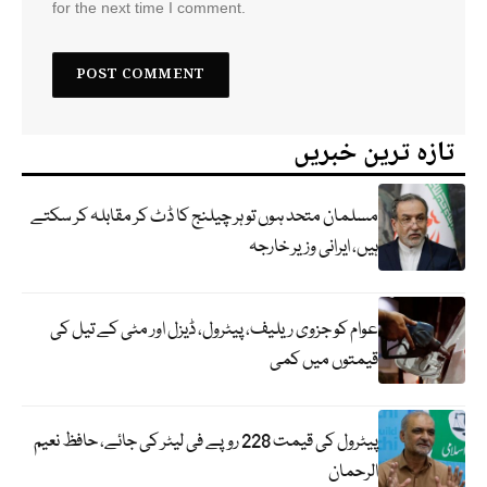
for the next time I comment.
تازہ ترین خبریں
مسلمان متحد ہوں تو ہر چیلنج کا ڈٹ کر مقابلہ کر سکتے
ہیں، ایرانی وزیر خارجہ
عوام کو جزوی ریلیف، پیٹرول، ڈیزل اور مٹی کے تیل کی
قیمتوں میں کمی
پیٹرول کی قیمت 228 روپے فی لیٹر کی جائے، حافظ نعیم
الرحمان