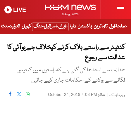
LIVE
8 Aug, 2026
صفحۂ اول
تازہ ترین
پاکستان
دنیا
ایران-اسرائیل جنگ
کھیل
انٹرٹینمنٹ
کنٹینر سے راستے بلاک کرنے کیخلاف جے یو آئی کا
عدالت سے رجوع
عدالت سے استدعا کی گئی ہے کہ راستوں میں کنٹینرز
لگانے سے روکنے کے احکامات جاری کیے جائیں
|
شائع
October 24, 2019 4:03 PM
ویب ڈیسک