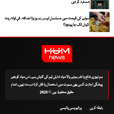
مسترد کر دیں
سونے کی قیمت میں مسلسل تیسرے روز بڑا اضافہ ، فی تولہ ریٹ
کہاں تک جا پہنچا؟
ہم نیوز پر شائع یا نشر ہونے والا مواد ادارتی ٹیم کی کاوش ہے۔ اس مواد کو بغیر
پیشگی اجازت کسی بھی صورت میں استعمال یا نقل کرنا درست نہیں۔ تمام
حقوق محفوظ ہیں © 2026
رابطہ کریں
پرائیویسی پالیسی