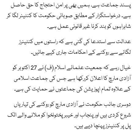
پسند جماعت ہے، ہمیں بھی پر امن احتجاج کا حق حاصل
ہے۔ درخواستگزار کے مطابق صوبائی حکومت کا کنٹینر لگا کر
شاہراہوں کو بند کرنا غیر قانونی عمل ہے۔
عدالت سے استدعا کی گئی ہے کہ راستوں میں کنٹینرز
لگانے سے روکنے کے احکامات جاری کیے جائیں۔
خیال رہے کہ جمعیت علمائے اسلام (ف) نے 27 اکتوبر کو
آزادی مارچ کا اعلان کررکھا ہے جس کی جماعت اسلامی
کے علاوہ تمام اپوزیشن کی جماعتوں نے حمایت کی ہے۔
دوسری جانب حکومت نے آزادی مارچ کو روکنے کی تیاریاں
شروع کردی ہیں اور پنجاب اور خیبرپختونخوا کو ملانے والے اٹک
پل پر کنٹینرز پہنچا دیے ہیں۔