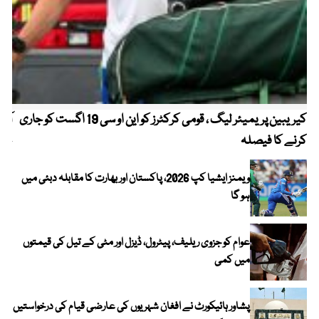
کیریبین پریمیئر لیگ ، قومی کرکٹرز کو این او سی 19 اگست کو جاری
آز
کرنے کا فیصلہ
چھی
ویمنز ایشیا کپ 2026، پاکستان اور بھارت کا مقابلہ دبئی میں
ہو گا
عوام کو جزوی ریلیف، پیٹرول، ڈیزل اور مٹی کے تیل کی قیمتوں
میں کمی
پشاور ہائیکورٹ نے افغان شہریوں کی عارضی قیام کی درخواستیں