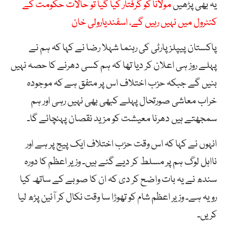
یہ بھی پڑھیں
مولانا کو گرفتار کیا گیا تو حالات حکومت کے
کنٹرول میں نہیں رہیں گے، اسفندیارولی خان
پاکستان پیپلز پارٹی کی رہنما شہلا رضا نے کہا کہ ہم نے
پہلے روز ہی اعلان کر دیا تھا کہ ہم کسی دھرنے کا حصہ نہیں
بنیں گے جبکہ حزب اختلاف اس پر متفق ہے کہ موجودہ
خراب معاشی صورتحال پہلے کبھی بھی نہیں رہی اور ہم
سمجھتے ہیں دھرنا معیشت کو مزید نقصان پہنچائے گا۔
انہوں نے کہا کہ اس وقت حزب اختلاف ایک پیج پر ہے اور
نااہل لوگ ہم پر مسلط کر دیے گئے ہیں۔ وزیر اعظم کا دورہ
سندھ نے یہ بات واضح کر دی کہ ان کا صوبے کے ساتھ کیا
رویہ ہے۔ وزیر اعظم شام کو تھوڑا سا وقت نکال کر آئین پڑھ لیا
کریں۔