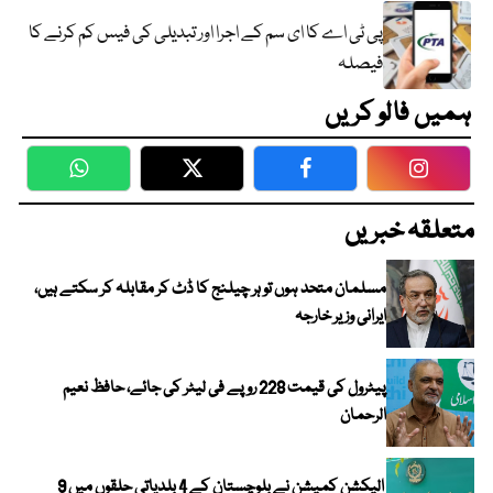
پی ٹی اے کا ای سم کے اجرا اور تبدیلی کی فیس کم کرنے کا
فیصلہ
ہمیں فالو کریں
WhatsApp
Twitter
Facebook
Faceboo
متعلقہ خبریں
مسلمان متحد ہوں تو ہر چیلنج کا ڈٹ کر مقابلہ کر سکتے ہیں،
ایرانی وزیر خارجہ
پیٹرول کی قیمت 228 روپے فی لیٹر کی جائے، حافظ نعیم
الرحمان
الیکشن کمیشن نے بلوچستان کے 4 بلدیاتی حلقوں میں 9