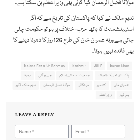
مولانا فضل الرحمان کیا کوئی بھی وزیر اعظم بن سکتا ہے۔
ندیم ملک نے کہا کہ پاکستان کی تاریخ ہے کہ اگر
اسٹیبلشمنٹ کا ہاتھ حزب اختلاف پر ہو تو حکومت چلی
جاتی ہے ورنہ عمران خان کی طرح 126 روز کا دھرنا دینے کا
بھی فائدہ نہیں ہوتا۔
Molana Fazal Ur Rehman
Kashmir
JUI-F
Imran khan
پاکستان تحریک انصاف
جمعیت علمائے اسلام
جے یو آئی
دھرنا
عمران خان
کشمیر
مہنگائی
مولانا فضل الرحمان
ندیم ملک لائیو
ہم نیوز
وزیر اعظم
LEAVE A REPLY