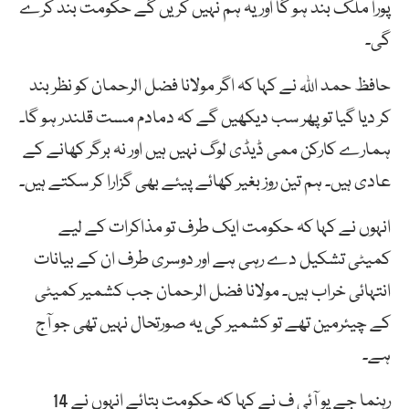
پورا ملک بند ہو گا اور یہ ہم نہیں کریں گے حکومت بند کرے
گی۔
حافظ حمد اللہ نے کہا کہ اگر مولانا فضل الرحمان کو نظر بند
کر دیا گیا تو پھر سب دیکھیں گے کہ دمادم مست قلندر ہو گا۔
ہمارے کارکن ممی ڈیڈی لوگ نہیں ہیں اور نہ برگر کھانے کے
عادی ہیں۔ ہم تین روز بغیر کھائے پیئے بھی گزارا کر سکتے ہیں۔
انہوں نے کہا کہ حکومت ایک طرف تو مذاکرات کے لیے
کمیٹی تشکیل دے رہی ہے اور دوسری طرف ان کے بیانات
انتہائی خراب ہیں۔ مولانا فضل الرحمان جب کشمیر کمیٹی
کے چیئرمین تھے تو کشمیر کی یہ صورتحال نہیں تھی جو آج
ہے۔
رہنما جے یو آئی ف نے کہا کہ حکومت بتائے انہوں نے 14