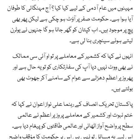
مہینوں میں عام آدمی کے لیے کیا کیا ؟ آج مہنگائی کا طوفان
آیا ہوا ہے۔ حکومت صفر پر آؤٹ ہو چکی ہے لیکن پھر بھی
پچ پر موجود ہیں۔ اب کپتان کو گھر جانا ہو گا جنہوں نے یوٹرن
لیتے ہوئے سینچری بنا لی ہے۔
انہوں نے کہا کہ کشمیر کے معاملے پر تو او آئی سی ممالک
نے بھی ووٹ نہیں دیا آپ کی سفارتکاری کو تو یہ حال ہے اور
پھر وزیر اعظم دھڑلے سے عوام کے سامنے آکر جھوٹ بھی
بولتے ہیں۔
پاکستان تحریک انصاف کے رہنما علی نواز اعوان نے کہا کہ
ختم نبوت اور کشمیر کے معاملے پر وزیر اعظم نے عالمی
سطح پر واضح آواز اٹھائی اور عالمی طاقتوں کو پیغام دیا ہے۔
اس لیے یہ مسائل تو نہیں ہیں اس پر حکومت کا مؤقف واضح