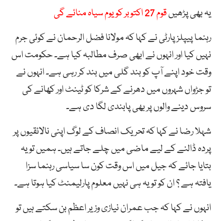
یہ بھی پڑھیں
قوم 27 اکتوبر کو یوم سیاہ منائے گی
رہنما پیپلز پارٹی نے کہا کہ مولانا فضل الرحمان نے کوئی جرم
نہیں کیا اور انہوں نے ابھی صرف مطالبہ کیا ہے۔ حکومت اس
وقت خود اپنے آپ کو بند گلی میں بند کر رہی ہے۔ انہوں نے
تو جڑواں شہروں میں دھرنے کے شرکا کو ٹینٹ اور کھانے کی
سروس دینے والوں پر بھی پابندی لگا دی ہے۔
شہلا رضا نے کہا کہ تحریک انصاف کے لوگ اپنی نالائقیوں پر
پردہ ڈالنے کے لیے ماضی میں چلے جاتے ہیں۔ ہمیں تو یہ
بتایا جائے کہ جیل میں اس وقت کون سا سیاسی رہنما سزا
یافتہ ہے ؟ ان کو تو یہ ہی نہیں معلوم پارلیمنٹ کیا ہوتا ہے۔
انہوں نے کہا کہ جب عمران نیازی وزیر اعظم بن سکتے ہیں تو