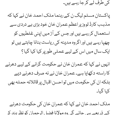
کی طرف لے کر جا رہے ہیں۔
پاکستان مسلم لیگ ن کے رہنما ملک احمد خان نے کہا کہ
مذہب کارڈ تو وزیر اعظم عمران خان خود بڑی بے دردی سے
استعمال کر رہے ہیں اور جس کے آڑ میں اپنی غلطیوں کو
چھپا رہے ہیں اور اگر وہ مدینہ کی ریاست بنانا چاہتے ہیں تو
ایک سال میں اس کے لیے عملی طور پر کیا کیا گیا ؟
انہوں نے کہا کہ عمران خان نے حکومت گرانے کے لیے دھرنے
کا راستہ دکھایا ہے۔ عمران خان نے نہ صرف دھرنے دیے
بلکہ ان کی حکومت میں تو احسن اقبال پر قاتلانہ حملہ بھی
کیا گیا۔
ملک احمد خان نے کہا کہ عمران خان کی حکومت دھرنے
کے ذریعے ہی جائے گی وہ مولانا فضل الرحمان کو نظر بند کر