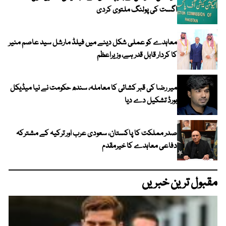
اگست کی پولنگ ملتوی کردی
معاہدے کو عملی شکل دینے میں فیلڈ مارشل سید عاصم منیر
کا کردار قابل قدر ہے، وزیراعظم
میر رضا کی قبر کشائی کا معاملہ، سندھ حکومت نے نیا میڈیکل
بورڈ تشکیل دے دیا
صدر مملکت کا پاکستان، سعودی عرب اور ترکیہ کے مشترکہ
دفاعی معاہدے کا خیرمقدم
مقبول ترین خبریں