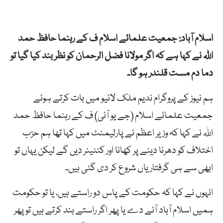
اسلام آباد: جمعیت علمائے اسلام ف کے رہنما حافظ حمد
اللہ نے کہا ہے کہ اگر مولانا فضل الرحمان کو نظر بند کیا گیا تو
دما دم مست قلندر ہو گا۔
ہم نیوز کے پروگرام ندیم ملک لائیو میں بات کرتے ہوئے
جمعیت علمائے اسلام (جے یو آئی) ف کے رہنما حافظ حمد
اللہ نے کہا کہ وزیر اعظم نے پارلیمنٹ میں کہا تھا ہم حزب
اختلاف کو دھرنا دینے پر کھانا اور کنٹینر دیں گے لیکن یہاں تو
ابھی سے ہی گرفتاریاں شروع کر دی گئی ہیں۔
انہوں نے کہا کہ حکومت کے پاس دو راستے ہیں، یا تو حکومت
ہمیں اسلام آباد آنے دے یا پھر اگر راستے بند کرتے ہیں تو پھر