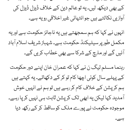
کے بھی دیکھ لیں۔ یہ تو عالم دین کے خلاف ڈیزل ڈیزل کی
آوازیں نکالتے ہیں جو انتہائی غیر اخلاقی رویہ ہے۔
انہوں نے کہا کہ ہم سمجھتے ہیں یہ ناجائز حکومت ہے اور یہ
مکمل طور پر سیلیکٹڈ حکومت ہے۔ شہباز شریف اسلام آباد
آئیں گے اور مارچ کے شرکا سے بھی خطاب کریں گے۔
رہنما مسلم لیگ ن نے کہا کہ عمران خان اپنے دور حکومت
کے پہلے سال کوئی اچھا کام تو کر کے دکھاتے۔ یہ کہتے ہیں
ہم کرپشن کے خلاف کام کر رہے ہیں تو ہم نے انہیں خوش
آمدید کہا لیکن یہ ابھی تک کرپشن ثابت ہی نہیں کر پا رہے۔
موجودہ حکومت نے پورے ملک کو ساقط کر کے رکھ دیا
ہے۔