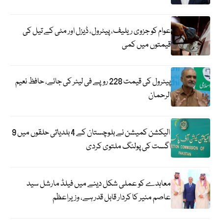
عوام کو جزوی ریلیف، پیٹرول، ڈیزل اور مٹی کے تیل کی
قیمتوں میں کمی
پیٹرول کی قیمت 228 روپے فی لیٹر کی جائے، حافظ نعیم
الرحمان
الیکشن کمیشن نے بلوچستان کے 4 بلدیاتی حلقوں میں 9
اگست کی پولنگ ملتوی کردی
معاہدے کو عملی شکل دینے میں فیلڈ مارشل سید
عاصم منیر کا کردار قابل قدر ہے، وزیراعظم