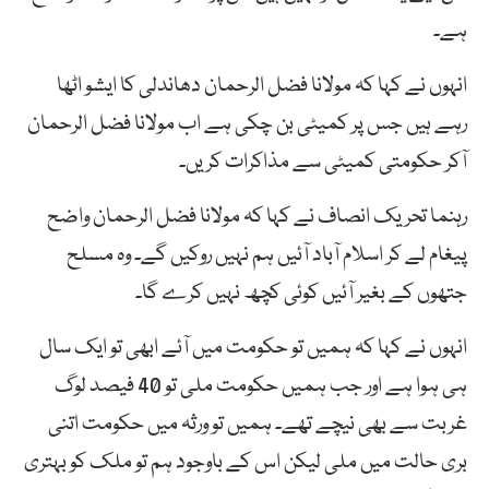
ہے۔
انہوں نے کہا کہ مولانا فضل الرحمان دھاندلی کا ایشو اٹھا
رہے ہیں جس پر کمیٹی بن چکی ہے اب مولانا فضل الرحمان
آکر حکومتی کمیٹی سے مذاکرات کریں۔
رہنما تحریک انصاف نے کہا کہ مولانا فضل الرحمان واضح
پیغام لے کر اسلام آباد آئیں ہم نہیں روکیں گے۔ وہ مسلح
جتھوں کے بغیر آئیں کوئی کچھ نہیں کرے گا۔
انہوں نے کہا کہ ہمیں تو حکومت میں آئے ابھی تو ایک سال
ہی ہوا ہے اور جب ہمیں حکومت ملی تو 40 فیصد لوگ
غربت سے بھی نیچے تھے۔ ہمیں تو ورثہ میں حکومت اتنی
بری حالت میں ملی لیکن اس کے باوجود ہم تو ملک کو بہتری