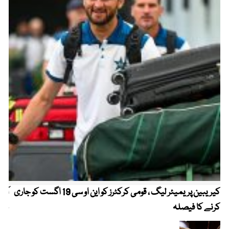
کیریبین پریمیئر لیگ ، قومی کرکٹرز کو این او سی 19 اگست کو جاری
آز
کرنے کا فیصلہ
چھی