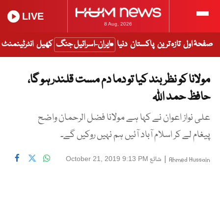
LIVE
8 Aug, 2026
صفحۂ اول
تازہ ترین
پاکستان
دنیا
ایران-اسرائیل جنگ
کھیل
انٹرٹینمنٹ
مولانا کو نظر بند کیا تو دما دم مست قلندر ہو گا،
حافظ حمد اللہ
علی نواز اعوان نے کہا ہے مولانا فضل الرحمان واضح
پیغام لے کر اسلام آباد آئیں ہم نہیں روکیں گے۔
|
شائع
October 21, 2019 9:13 PM
Ahmed Hussain