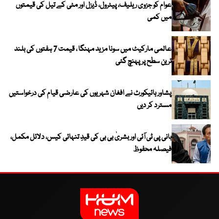
عوام کو جزوی ریلیف، پیٹرول، ڈیزل اور مٹی کے تیل کی قیمتوں
میں کمی
عالمی مارکیٹ میں سونا مزید مہنگا ، قیمت 7 ہفتوں کی بلند
ترین سطح پر پہنچ گئی
پشاور ہائیکورٹ نے افغان شہریوں کی عارضی قیام کی درخواستیں
مسترد کر دیں
بانی پی ٹی آئی اور بشریٰ بی بی کی قیدِ تنہائی کیس، دلائل مکمل،
فیصلہ محفوظ