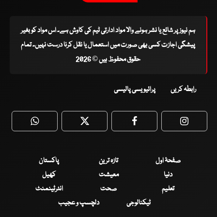
ہم نیوز پر شائع یا نشر ہونے والا مواد ادارتی ٹیم کی کاوش ہے۔ اس مواد کو بغیر
پیشگی اجازت کسی بھی صورت میں استعمال یا نقل کرنا درست نہیں۔ تمام
حقوق محفوظ ہیں © 2026
رابطہ کریں
پرائیویسی پالیسی
WhatsApp
Twitter
Facebook
Faceboo
صفحۂ اول
تازہ ترین
پاکستان
دنیا
معیشت
کھیل
تعلیم
صحت
انٹرٹینمنٹ
ٹیکنالوجی
دلچسپ و عجیب