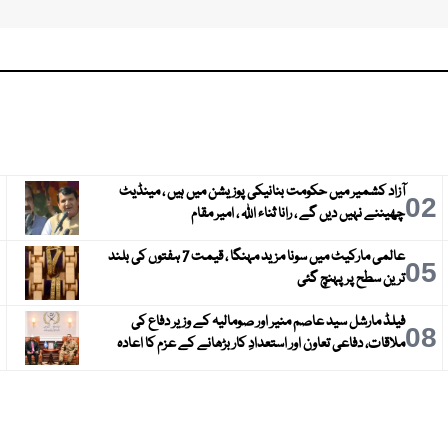
آزاد کشمیر میں حکومت بنانیکی پوزیشن میں ہیں ، مینڈیٹ
3
02
چھیننے نہیں دیں گے ، رانا ثناء اللہ ، امیر مقام
عالمی مارکیٹ میں سونا مزید مہنگا ، قیمت 7 ہفتوں کی بلند
6
05
ترین سطح پر پہنچ گئی
فیلڈ مارشل سید عاصم منیر اور صومالیہ کے وزیر دفاع کی
9
08
ملاقات، دفاعی تعاون اور استعدادِ کار بڑھانے کے عزم کا اعادہ