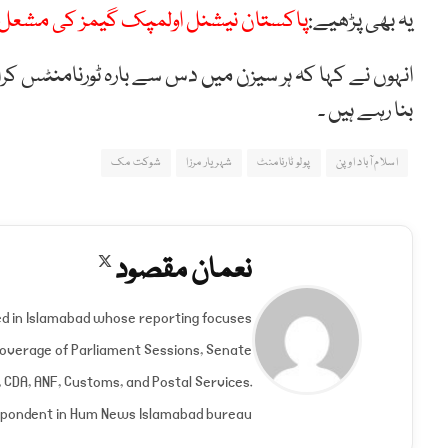
یہ بھی پڑھیے:
پاکستان نیشنل اولمپک گیمز کی مشعل اس
انہوں نے کہا کہ ہر سیزن میں دس سے بارہ ٹورنامنٹس کرا
بنا رہے ہیں ۔
اسلام آباد اوپن
پولو ٹارنامنٹ
شہریار مرزا
شوکت مک
نعمان مقصود
X
(Twitter)
ed in Islamabad whose reporting focuses
 Coverage of Parliament Sessions, Senate
CDA, ANF, Customs, and Postal Services.
spondent in Hum News Islamabad bureau.