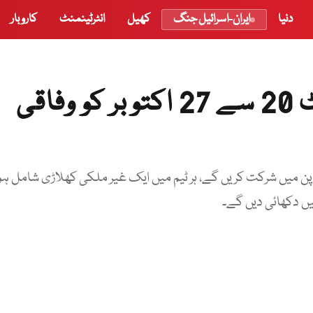
دنیا
ایران-اسرائیل جنگ
کھیل
انٹرٹینمنٹ
کاروبار
اسلام آباد اوپن پولو ٹورنامنٹ 20 سے 27 اکتوبر کو وفاقی
ن میں شرکت کریں گے، ہر ٹیم میں ایک غیر ملکی کھلاڑی شامل ہو