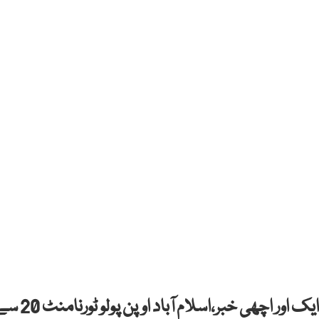
اسلام آباد:پاکستان کے لیے کھیل کے میدان سے ایک اور اچھی خبر،اسلام آباد اوپ