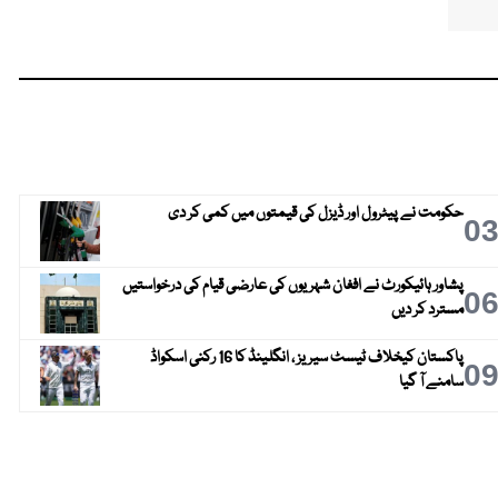
حکومت نے پیٹرول اور ڈیزل کی قیمتوں میں کمی کر دی
0
پشاور ہائیکورٹ نے افغان شہریوں کی عارضی قیام کی درخواستیں
0
مسترد کر دیں
پاکستان کیخلاف ٹیسٹ سیریز ، انگلینڈ کا 16 رکنی اسکواڈ
0
سامنے آ گیا