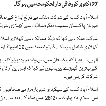
27 اکتوبر کو وفاقی دارالحکومت میں ہو گا۔
اسلام آباد کلب کے شوکت ملک نے ذرائع ابلاغ کے نمائندو
میزبان پاکستان سمیت دیگر ممالک سے کھلاڑی شری
شوکت ملک نے کہا کہ دیگر ممالک سے کھلاڑی اسلام آب
کھلاڑی شامل ہو سکے گا، ٹورنامنٹ میں 30 امپورٹڈ ارجینٹنی گھوڑے ایکشن میں دکھائی دیں گے۔
انہوں نے بتایا کہ پاکستان میں اس وقت چودہ پولو کلب ہ
کے بہترین گھوڑے ہیں۔انہوں نے کہا کہ ایس این آر ڈار،ک
شرکت کر رہی ہیں۔
اسلام آباد کلب کے سیکرٹری شہریار مرزا نے صحافیوں کو ب
ہیں،اسلام آباد پولو کلب 2012 میں قیام کے بعد سے دن بدن بہتر ہو رہا ہے۔