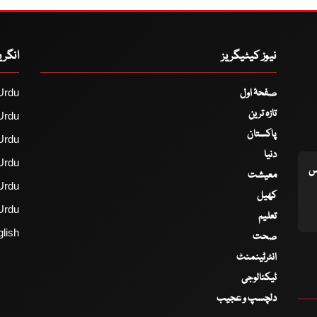
نیوز کیٹیگریز
انگر
صفحۂ اول
Urdu
تازہ ترین
Urdu
پاکستان
Urdu
دنیا
Urdu
اس
معیشت
Urdu
کھیل
Urdu
تعلیم
lish
صحت
انٹرٹینمنٹ
ٹیکنالوجی
دلچسپ و عجیب