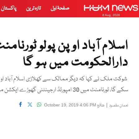
صفحۂ اول
تازہ ترین
پاکستان
8 Aug, 2026
دارالحکومت میں ہو گا
شوکت ملک نے کہا کہ دیگر ممالک سے کھلاڑی اسلام آباد اوپ
سکے گا، ٹورنامنٹ میں 30 امپورٹڈ ارجینٹنی گھوڑے ایکشن میں دکھائی دیں گے۔
|
شائع
October 19, 2019 4:06 PM
نعمان مقصود