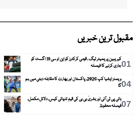
مقبول ترین خبریں
کیریبین پریمیئر لیگ ، قومی کرکٹرز کو این او سی 19 اگست کو
01
جاری کرنے کا فیصلہ
ویمنز ایشیا کپ 2026، پاکستان اور بھارت کا مقابلہ دبئی میں ہو
04
گا
بانی پی ٹی آئی اور بشریٰ بی بی کی قیدِ تنہائی کیس، دلائل مکمل،
07
فیصلہ محفوظ