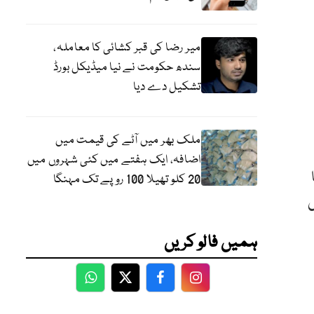
میر رضا کی قبر کشائی کا معاملہ،
سندھ حکومت نے نیا میڈیکل بورڈ
تشکیل دے دیا
ملک بھر میں آٹے کی قیمت میں
اضافہ، ایک ہفتے میں کئی شہروں میں
20 کلو تھیلا 100 روپے تک مہنگا
ں
ہمیں فالو کریں
WhatsApp
Twitter
Facebook
Facebook