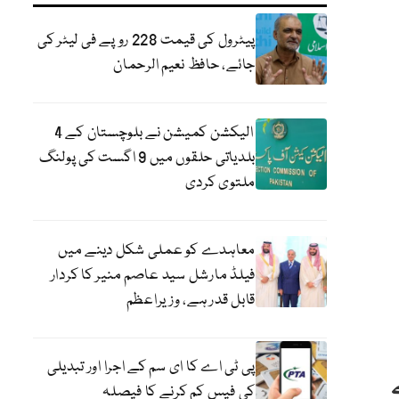
پیٹرول کی قیمت 228 روپے فی لیٹر کی
جائے، حافظ نعیم الرحمان
الیکشن کمیشن نے بلوچستان کے 4
بلدیاتی حلقوں میں 9 اگست کی پولنگ
ملتوی کردی
معاہدے کو عملی شکل دینے میں
فیلڈ مارشل سید عاصم منیر کا کردار
قابل قدر ہے، وزیراعظم
پی ٹی اے کا ای سم کے اجرا اور تبدیلی
ن پولو ٹورنامنٹ 20 سے
کی فیس کم کرنے کا فیصلہ