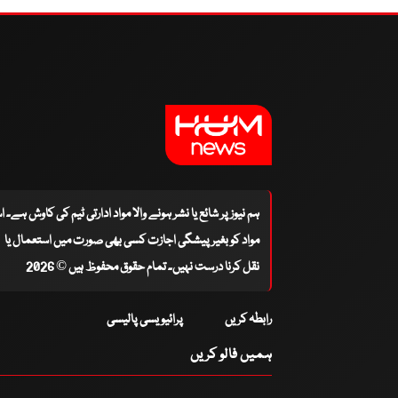
ہم نیوز پر شائع یا نشر ہونے والا مواد ادارتی ٹیم کی کاوش ہے۔ 
مواد کو بغیر پیشگی اجازت کسی بھی صورت میں استعمال یا
نقل کرنا درست نہیں۔ تمام حقوق محفوظ ہیں © 2026
رابطہ کریں
پرائیویسی پالیسی
ہمیں فالو کریں