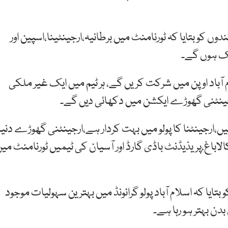
ں کو بتایا کہ ٹورنامنٹ میں برطانیہ،ارجینٹینا،اسپین اور
ک ہوں گے۔
اد اوپن میں شرکت کریں گے، ہر ٹیم میں ایک غیر ملکی
یں،ارجینٹنا کا پولو میں بہت کردار ہے،ارجینٹنی گھوڑے دنیا
الاباغ،پریذیڈنٹ باڈی گارڈ اور آسیان کی ٹیمیں ٹورنامنٹ می
تایا کہ اسلام آباد پولو گرائونڈ میں بہترین سہولیات موجود