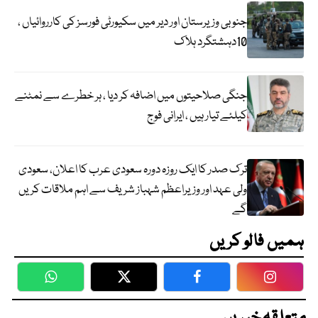
جنوبی وزیرستان اور دیر میں سکیورٹی فورسز کی کارروائیاں ،
10دہشتگرد ہلاک
جنگی صلاحیتوں میں اضافہ کر دیا ، ہر خطرے سے نمٹنے
کیلئے تیار ہیں ، ایرانی فوج
ترک صدر کا ایک روزہ دورہ سعودی عرب کا اعلان، سعودی
ولی عہد اور وزیراعظم شہباز شریف سے اہم ملاقات کریں
گے
ہمیں فالو کریں
WhatsApp
Twitter
Facebook
Faceboo