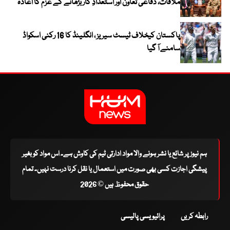
ملاقات، دفاعی تعاون اور استعدادِ کار بڑھانے کے عزم کا اعادہ
پاکستان کیخلاف ٹیسٹ سیریز ، انگلینڈ کا 16 رکنی اسکواڈ
سامنے آ گیا
ہم نیوز پر شائع یا نشر ہونے والا مواد ادارتی ٹیم کی کاوش ہے۔ اس مواد کو بغیر
پیشگی اجازت کسی بھی صورت میں استعمال یا نقل کرنا درست نہیں۔ تمام
حقوق محفوظ ہیں © 2026
رابطہ کریں
پرائیویسی پالیسی