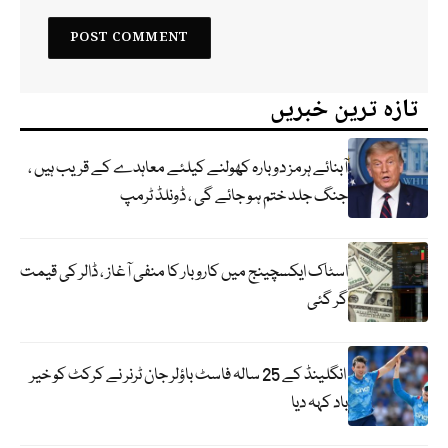
تازہ ترین خبریں
آبنائے ہرمز دوبارہ کھولنے کیلئے معاہدے کے قریب ہیں ،
جنگ جلد ختم ہو جائے گی ، ڈونلڈ ٹرمپ
اسٹاک ایکسچینج میں کاروبار کا منفی آغاز ، ڈالر کی قیمت
گر گئی
انگلینڈ کے 25 سالہ فاسٹ باؤلر جان ٹرنر نے کرکٹ کو خیر
باد کہہ دیا