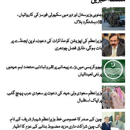
متعلقہ خبریں
جنوبی وزیرستان اور دیر میں سکیورٹی فورسز کی کارروائیاں ،
10دہشتگرد ہلاک
وزیراعظم کی اپوزیشن کو مذاکرات کی دعوت، اوپن ایجنڈے پر
بات ہوگی، طارق فضل چودھری
بیوروکریسی میں بڑے پیمانے پر تقرر و تبادلے، متعدد اہم عہدوں
پر نئی تعیناتیاں
وزیراعظم سعودی ولی عہد کی دعوت پر سعودی عرب پہنچ گئے،
پر تپاک استقبال
چین کے صدر کا خصوصی خط وزیراعظم شہباز شریف کے نام،
پاک چین شراکت داری مزید مضبوط بنانے کے عزم کا اظہار