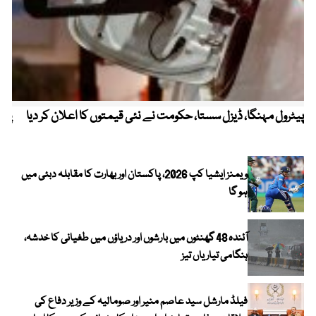
پیٹرول مہنگا، ڈیزل سستا، حکومت نے نئی قیمتوں کا اعلان کر دیا
پنج
ویمنز ایشیا کپ 2026، پاکستان اور بھارت کا مقابلہ دبئی میں
ہو گا
آئندہ 48 گھنٹوں میں بارشوں اور دریاؤں میں طغیانی کا خدشہ،
ہنگامی تیاریاں تیز
فیلڈ مارشل سید عاصم منیر اور صومالیہ کے وزیر دفاع کی