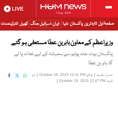
LIVE
7 Aug, 2026
صفحۂ اول
تازہ ترین
پاکستان
دنیا
ایران-اسرائیل جنگ
کھیل
انٹرٹینمنٹ
وزیراعظم کے معاون بابربن عطا مستعفی ہو گئے
پاکستان بہت جلد پولیو سے ہمیشہ کے لیے نجات پا لے
گا، بابر بن عطا
|
شائع
|
اپ
October 18, 2019 12:41 PM
نعمان مقصود
ڈیٹ
|
October 19, 2019 12:47 PM