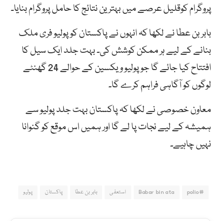
پروگرام کوقلیل عرصے میں بہترین نتائج کا حامل پروگرام بنایا۔
بابر بن عطا نے لکھا کہ انہوں نے پاکستان کو پولیو فری ملک
بنانے کے لیے ہر ممکن کوشش کی۔ بہت جلد ایک سیل کا
افتتاح کیا جائے گا جو پولیو ویکسین کے حوالے 24 گھنٹے
لوگوں کو آگاہی فراہم کرے گا۔
معاون خصوصی نے لکھا کہ پاکستان بہت جلد پولیو سے
ہمیشہ کے لیے نجات پا لے گا اور ہمیں اس موقع کو گنوانا
نہیں چاہیے۔
#polio
Babar bin ata
استعفی
بابر بن عطا
پاکستان
پولیو