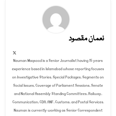
نعمان مقصود
X
(Twitter)
Nauman Maqsood is a Senior Journalist having 15 years
experience based in Islamabad whose reporting focuses
on Investigative Stories, Special Packages, Segments on
Social Issues, Coverage of Parliament Sessions, Senate
and National Assembly Standing Committees, Railway,
Communication, CDA, ANF, Customs, and Postal Services.
Nauman is currently working as Senior Correspondent