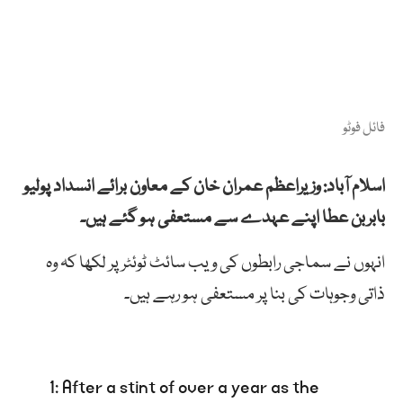
فائل فوٹو
اسلام آباد: وزیراعظم عمران خان کے معاون برائے انسداد پولیو
بابربن عطا اپنے عہدے سے مستعفی ہو گئے ہیں۔
انہوں نے سماجی رابطوں کی ویب سائٹ ٹوئٹر پر لکھا کہ وہ
ذاتی وجوہات کی بنا پر مستعفی ہو رہے ہیں۔
1: After a stint of over a year as the