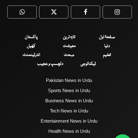
WhatsApp
Twitter
Facebook
Faceboo
صفحۂ اول
تازہ ترین
پاکستان
دنیا
معیشت
کھیل
تعلیم
صحت
انٹرٹینمنٹ
ٹیکنالوجی
دلچسپ و عجیب
Pakistan News in Urdu
Sports News in Urdu
Business News in Urdu
Tech News in Urdu
Entertainment News in Urdu
Health News in Urdu