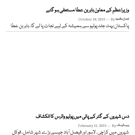
وزیراعظم کے معاون بابربن عطا مستعفی ہو گئے
نعمان مقصود
By
October 18, 2019
پاکستان بہت جلد پولیو سے ہمیشہ کے لیے نجات پا لے گا، بابر بن عطا
دس شہروں کے گٹر کے پانی میں پولیو وائرس کا انکشاف
ویب ڈیسک
By
February 15, 2019
شہروں میں کراچی، لاہور اور فیصل آباد جیسے بڑے شہر شامل، فوکل