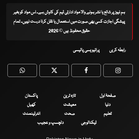
ہم نیوز پر شائع یا نشر ہونے والا مواد ادارتی ٹیم کی کاوش ہے۔ اس مواد کو بغیر
پیشگی اجازت کسی بھی صورت میں استعمال یا نقل کرنا درست نہیں۔ تمام
حقوق محفوظ ہیں © 2026
رابطہ کریں
پرائیویسی پالیسی
WhatsApp
Twitter
Facebook
Faceboo
صفحۂ اول
تازہ ترین
پاکستان
دنیا
معیشت
کھیل
تعلیم
صحت
انٹرٹینمنٹ
ٹیکنالوجی
دلچسپ و عجیب