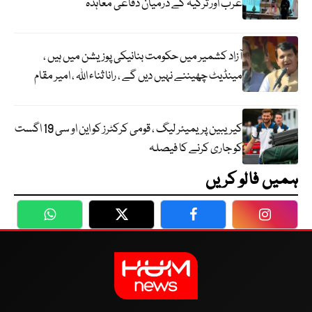
عرب اور ترکیہ کے درمیان دفاعی معاہدہ
آزاد کشمیر میں حکومت بنانیکی پوزیشن میں ہیں ،
مینڈیٹ چھیننے نہیں دیں گے ، رانا ثناء اللہ ، امیر مقام
کیریبین پریمیئر لیگ ، قومی کرکٹرز کو این او سی 19 اگست
کو جاری کرنے کا فیصلہ
ہمیں فالو کریں
WhatsApp
Twitter
Facebook
Faceboo