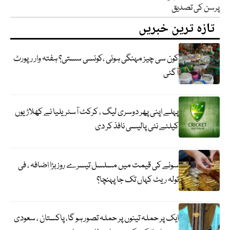
پرسن کی تصدیق
تازہ ترین خبریں
کون سی چیز مہنگی ہوئی ،کونسی سستی؟ ہفتہ وار رپورٹ
آگئی
پہلے اپنی پھر دوسری لیگ ، کرکٹ آسٹریلیا نے کھلاڑیوں
کیلئے نئی پالیسی نافذ کر دی
سونے کی قیمت میں مسلسل تیسرے روز بڑا اضافہ ، فی
تولہ ریٹ کہاں تک جا پہنچا؟
ایک پر حملہ تینوں پر حملہ تصور ہو گا، پاکستان ، سعودی