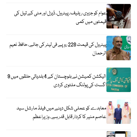
عوام کو جزوی ریلیف، پیٹرول، ڈیزل اور مٹی کے تیل کی
قیمتوں میں کمی
پیٹرول کی قیمت 228 روپے فی لیٹر کی جائے، حافظ نعیم
الرحمان
الیکشن کمیشن نے بلوچستان کے 4 بلدیاتی حلقوں میں 9
اگست کی پولنگ ملتوی کردی
معاہدے کو عملی شکل دینے میں فیلڈ مارشل سید
عاصم منیر کا کردار قابل قدر ہے، وزیراعظم