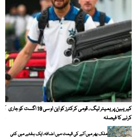
کیریبین پریمیئر لیگ ، قومی کرکٹرز کو این او سی 19 اگست کو جاری
آز
کرنے کا فیصلہ
چھی
ملک بھر میں آٹے کی قیمت میں اضافہ، ایک ہفتے میں کئی