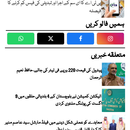
پی ٹی اے کا ای سم کے اجرا اور تبدیلی کی فیس کم کرنے کا
فیصلہ
ہمیں فالو کریں
WhatsApp
Twitter
Facebook
Faceboo
متعلقہ خبریں
پیٹرول کی قیمت 228 روپے فی لیٹر کی جائے، حافظ نعیم
الرحمان
الیکشن کمیشن نے بلوچستان کے 4 بلدیاتی حلقوں میں 9
اگست کی پولنگ ملتوی کردی
معاہدے کو عملی شکل دینے میں فیلڈ مارشل سید عاصم منیر
کا کردار قابل قدر ہے، وزیراعظم