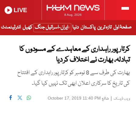
LIVE
8 Aug, 2026
صفحۂ اول
تازہ ترین
پاکستان
دنیا
ایران-اسرائیل جنگ
کھیل
انٹرٹینمنٹ
کرتارپور راہداری کے معاہدے کے مسودوں کا
تبادلہ، بھارت نے اختلاف کر دیا
بھارت کی طرف سے 8 نومبر کو کرتارپور راہداری کے افتتاح
کی تاریخ کا سرکاری اعلان ابھی تک نہیں کیا گیا۔
|
شائع
October 17, 2019 11:40 PM
ویب ڈیسک