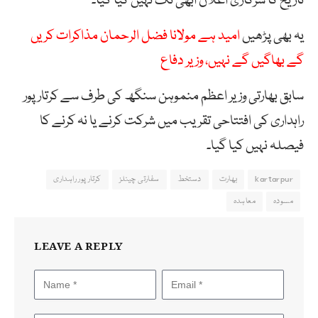
تاریخ کا سرکاری اعلان ابھی تک نہیں کیا گیا۔
یہ بھی پڑھیں
امید ہے مولانا فضل الرحمان مذاکرات کریں
گے بھاگیں گے نہیں، وزیر دفاع
سابق بھارتی وزیر اعظم منموہن سنگھ کی طرف سے کرتارپور
راہداری کی افتتاحی تقریب میں شرکت کرنے یا نہ کرنے کا
فیصلہ نہیں کیا گیا۔
kartarpur
بھارت
دستخط
سفارتی چینلز
کرتار پور راہداری
مسودہ
معاہدہ
LEAVE A REPLY