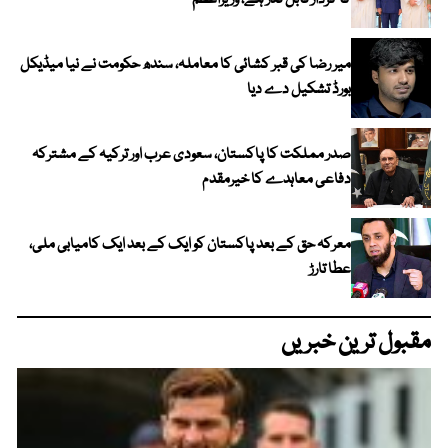
میر رضا کی قبر کشائی کا معاملہ، سندھ حکومت نے نیا میڈیکل
بورڈ تشکیل دے دیا
صدر مملکت کا پاکستان، سعودی عرب اور ترکیہ کے مشترکہ
دفاعی معاہدے کا خیرمقدم
معرکہ حق کے بعد پاکستان کو ایک کے بعد ایک کامیابی ملی،
عطا تارڑ
مقبول ترین خبریں