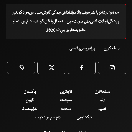
ہم نیوز پر شائع یا نشر ہونے والا مواد ادارتی ٹیم کی کاوش ہے۔ اس مواد کو بغیر
پیشگی اجازت کسی بھی صورت میں استعمال یا نقل کرنا درست نہیں۔ تمام
حقوق محفوظ ہیں © 2026
رابطہ کریں
پرائیویسی پالیسی
WhatsApp
Twitter
Facebook
Faceboo
صفحۂ اول
تازہ ترین
پاکستان
دنیا
معیشت
کھیل
تعلیم
صحت
انٹرٹینمنٹ
ٹیکنالوجی
دلچسپ و عجیب