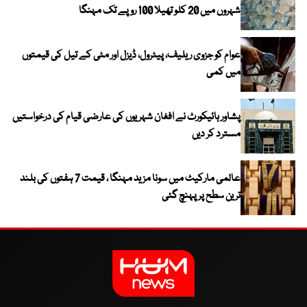
شہروں میں 20 کلو تھیلا 100 روپے تک مہنگا
عوام کو جزوی ریلیف، پیٹرول، ڈیزل اور مٹی کے تیل کی قیمتوں
میں کمی
پشاور ہائیکورٹ نے افغان شہریوں کی عارضی قیام کی درخواستیں
مسترد کر دیں
عالمی مارکیٹ میں سونا مزید مہنگا ، قیمت 7 ہفتوں کی بلند
ترین سطح پر پہنچ گئی