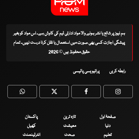
ہم نیوز پر شائع یا نشر ہونے والا مواد ادارتی ٹیم کی کاوش ہے۔ اس مواد کو بغیر
پیشگی اجازت کسی بھی صورت میں استعمال یا نقل کرنا درست نہیں۔ تمام
حقوق محفوظ ہیں © 2026
رابطہ کریں
پرائیویسی پالیسی
WhatsApp
Twitter
Facebook
Faceboo
صفحۂ اول
تازہ ترین
پاکستان
دنیا
معیشت
کھیل
تعلیم
صحت
انٹرٹینمنٹ