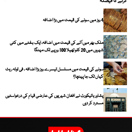
کرنے کا فیصلہ
چھی
4 روز میں سونے کی قیمت میں بڑا اضافہ
ملک بھر میں آٹے کی قیمت میں اضافہ، ایک ہفتے میں کئی
شہروں میں 20 کلو تھیلا 100 روپے تک مہنگا
سونے کی قیمت میں مسلسل تیسرے روز بڑا اضافہ ، فی تولہ ریٹ
کہاں تک جا پہنچا؟
پشاور ہائیکورٹ نے افغان شہریوں کی عارضی قیام کی درخواستیں
مسترد کر دیں