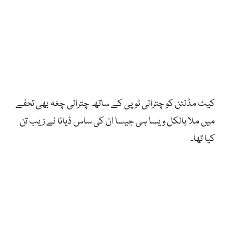
کیٹ مڈلٹن کو چترالی ٹوپی کے ساتھ چترالی چغہ بھی تحفے
میں ملا بالکل ویسا ہی جیسا ان کی ساس ڈیانا نے زیب تن
کیا تھا۔