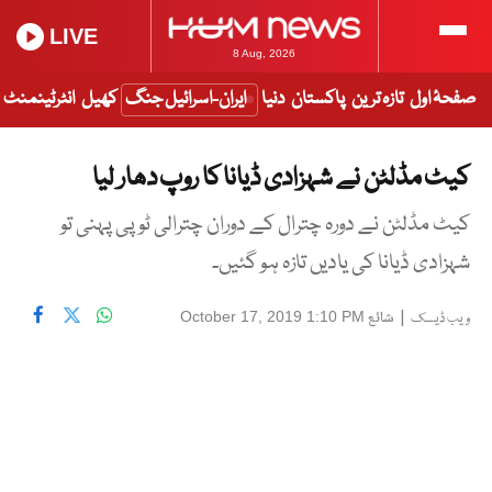
LIVE
8 Aug, 2026
صفحۂ اول
تازہ ترین
پاکستان
دنیا
ایران-اسرائیل جنگ
کھیل
انٹرٹینمنٹ
کیٹ مڈلٹن نے شہزادی ڈیانا کا روپ دھار لیا
کیٹ مڈلٹن نے دورہ چترال کے دوران چترالی ٹوپی پہنی تو
شہزادی ڈیانا کی یادیں تازہ ہو گئیں۔
|
شائع
October 17, 2019 1:10 PM
ویب ڈیسک