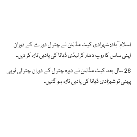
اسلام آباد: شہزادی کیٹ مڈلٹن نے چترال دورے کے دوران
اپنی ساس کا روپ دھار کر لیڈی ڈیانا کی یادیں تازہ کر دیں۔
28 سال بعد کیٹ مڈلٹن نے دورہ چترال کے دوران چترالی ٹوپی
پہنی تو شہزادی ڈیانا کی یادیں تازہ ہو گئیں۔