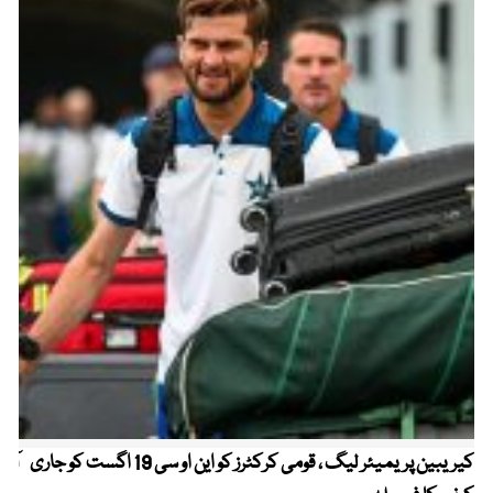
کیریبین پریمیئر لیگ ، قومی کرکٹرز کو این او سی 19 اگست کو جاری
آز