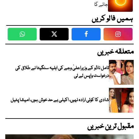
جائے گا
ہمیں فالو کریں
WhatsApp
Twitter
Facebook
Faceboo
متعلقہ خبریں
تامل ناڈو کے وزیراعلیٰ وجے کی اہلیہ سنگیتا نے طلاق کی
درخواست واپس لے لی
شادی کا کوئی ارادہ نہیں، اکیلی بے حد خوش ہوں، امیشا پٹیل
مقبول ترین خبریں