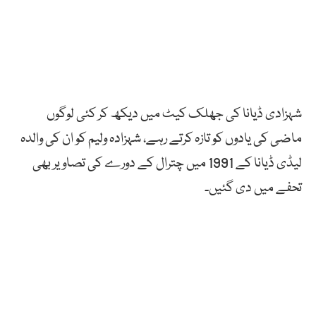
شہزادی ڈیانا کی جھلک کیٹ میں دیکھ کر کئی لوگوں
ماضی کی یادوں کو تازہ کرتے رہے، شہزادہ ولیم کو ان کی والدہ
لیڈی ڈیانا کے 1991 میں چترال کے دورے کی تصاویر بھی
تحفے میں دی گئیں۔