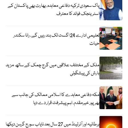
پاک سعودی ترکیہ دفاعی معاہدہ، بھارت بھی پاکستان کے
اسٹریٹجک فوائد کا معترف
تعلیمی ادارے 24 اگست تک بند رہیں گے، رانا سکندر
حیات
ملک کے مختلف علاقوں میں گرج چمک کے ساتھ مزید
بارش کی پیشگوئی
مکہ دفاعی معاہدے کا اسلامی ممالک کی جانب سے
بھرپور خیرمقدم، اہم پیشرفت قرار دے دیا
برطانیہ اور آئرلینڈ میں 27 سال بعد نایاب سورج گرہن دیکھا