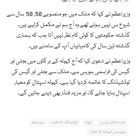
وزیراعظم نے کہا کہ ملک میں جو منصوبے 50, 50 سال سے
شروع ہی نہیں ہوئے تھے وہ آج ہم نے مکمل کرلیے ہیں۔
گذشتہ حکومتوں کا کوئی کام نظر نہیں آتا جب کہ ہماری
گذشتہ تین سال کی کامیابیاں آپ کے سامنے ہیں۔
وزیراعظم نے دعویٰ کیا کہ آج کہوٹہ کے ہر گاؤں میں بجلی اور
گیس کی فراہمی ہورہی ہے۔ ملک سے بجلی اور گیس کی
لوڈشیڈنگ کا خاتمہ کردیا گیا ہے۔ کہوٹہ اسپتال کو معیار
اسپتال بنایا جائے گا۔ اور مزید فنڈز بھی دیئے جائیں گے۔
شاہد خاقان عباسی
کہوٹہ
لوڈشیڈنگ کا خاتمہ
وزیراعظم
یونیورسٹی کےقیام کا اعلان