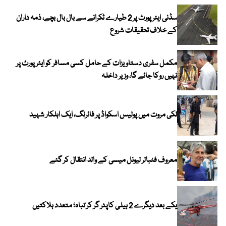
سڈنی ایئرپورٹ پر 2 طیارے ٹکرانے سے بال بال بچے، ذمہ داران
کے خلاف تحقیقات شروع
مکمل سفری دستاویزات کے حامل کسی مسافر کو ایئرپورٹ پر
نہیں روکا جائے گا، وزیر داخلہ
لکی مروت میں پولیس اسکواڈ پر فائرنگ، ایک اہلکار شہید
معروف فٹبالر لیونل میسی کے والد انتقال کر گئے
یکے بعد دیگرے 2 ہیلی کاپٹر گر کر تباہ؛ متعدد ہلاکتیں