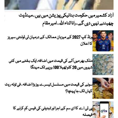
آزاد کشمیر میں حکومت بنانیکی پوزیشن میں ہیں ، مینڈیٹ
عوا
چھیننے نہیں دیں گے ، رانا ثناء اللہ ، امیر مقام
کم
ورلڈ کپ 2027 کے میزبان ممالک کے درمیان ٹی ٹوئنٹی سیریز
کا اعلان
ملک بھر میں آٹے کی قیمت میں اضافہ، ایک ہفتے میں کئی
شہروں میں 20 کلو تھیلا 100 روپے تک مہنگا
سونے کی قیمت میں مسلسل تیسرے روز بڑا اضافہ ، فی تولہ ریٹ
کہاں تک جا پہنچا؟
پی ٹی اے کا ای سم کے اجرا اور تبدیلی کی فیس کم کرنے کا
فیصلہ