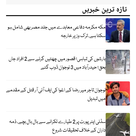
تازہ ترین خبریں
مکہ مکرمہ دفاعی معاہدے میں جلد مصر بھی شامل ہو
سکتا ہے، ترک وزیر خارجہ
بارشوں کی تباہی؛ قصور میں چھتیں گرنے سے 2 افراد جاں
بحق؛ حیدرآباد میں 3 نوجوان ڈوب گئے
نوجوان تاجر میر رضا کے اغوا کی ایف آئی آر قتل کے مقدمے
میں تبدیل
سڈنی ایئرپورٹ پر 2 طیارے ٹکرانے سے بال بال بچے، ذمہ
داران کے خلاف تحقیقات شروع