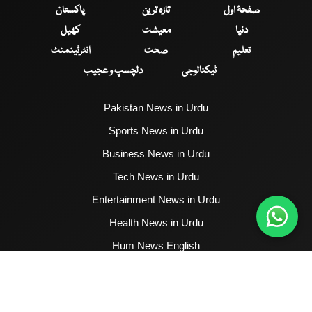
صفحۂ اول
تازہ ترین
پاکستان
دنیا
معیشت
کھیل
تعلیم
صحت
انٹرٹینمنٹ
ٹیکنالوجی
دلچسپ و عجیب
Pakistan News in Urdu
Sports News in Urdu
Business News in Urdu
Tech News in Urdu
Entertainment News in Urdu
Health News in Urdu
Hum News English