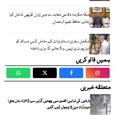
مکہ مکرمہ دفاعی معاہدے میں ایران کو بھی شامل کیا
جائے، حافظ نعیم الرحمان
مکمل سفری دستاویزات کے حامل کسی مسافر کو
ایئرپورٹ پر نہیں روکا جائے گا، وزیر داخلہ
ہمیں فالو کریں
WhatsApp
Twitter
Facebook
Faceboo
متعلقہ خبریں
بارشوں کی تباہی؛ قصور میں چھتیں گرنے سے 2 افراد جاں بحق؛
حیدرآباد میں 3 نوجوان ڈوب گئے