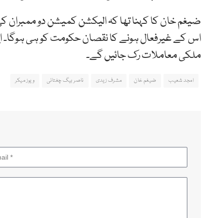
ضیغم خان کا کہنا تھا کہ الیکشن کمیشن دو ممبران 
اس کے غیرفعال ہونے کا نقصان حکومت کو ہی ہوگا۔ 
ملکی معاملات رک جائیں گے۔
امجد شعیب
ضیغم خان
مشرف زیدی
ناصر بیگ چغتائی
ویوز میکر