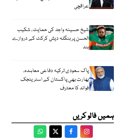
عراقچی
شیخ حسینہ واجد کی حمایت، شکیب
الحسن پر بنگلہ دیش کرکٹ کے دروازے
بند
پاک سعودی ترکیہ دفاعی معاہدہ،
بھارت بھی پاکستان کے اسٹریٹجک
فوائد کا معترف
ہمیں فالو کریں
WhatsApp
Twitter
Facebook
Facebook