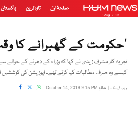
صفحۂ اول
تازہ ترین
پاکستان
8 Aug, 2026
’حکومت کے گھبرانے کا وقت
تجزیہ کار مشرف زیدی نے کہا کہ وزراء کے دھرنے کے حوالے سے حک
کیسے وہ صرف مطالبات کیا کرتے تھے۔ اپوزیشن کی کوششیں ا
|
شائع
October 14, 2019 9:15 PM
ویب ڈیسک