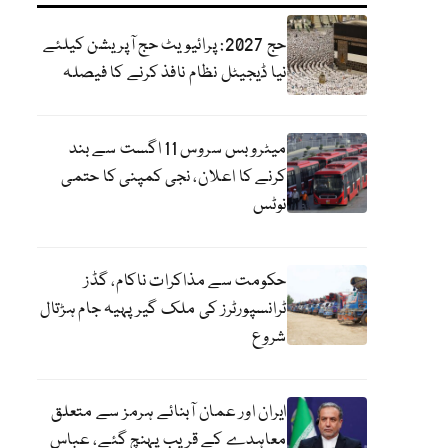
حج 2027: پرائیویٹ حج آپریشن کیلئے
نیا ڈیجیٹل نظام نافذ کرنے کا فیصلہ
میٹرو بس سروس 11 اگست سے بند
کرنے کا اعلان، نجی کمپنی کا حتمی
نوٹس
حکومت سے مذاکرات ناکام، گڈز
ٹرانسپورٹرز کی ملک گیر پہیہ جام ہڑتال
شروع
ایران اور عمان آبنائے ہرمز سے متعلق
معاہدے کے قریب پہنچ گئے، عباس