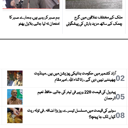
ملک کے مختلف علاقوں میں گرج
ہم صبر کر رہے ہیں، ہمارے صبر کا
چمک کے ساتھ مزید بارش کی پیشگوئی
امتحان نہ لیا جائے، بلاول بھٹو
آزاد کشمیر میں حکومت بنانیکی پوزیشن میں ہیں ، مینڈیٹ
3
02
چھیننے نہیں دیں گے ، رانا ثناء اللہ ، امیر مقام
پیٹرول کی قیمت 228 روپے فی لیٹر کی جائے، حافظ نعیم
6
05
الرحمان
سونے کی قیمت میں مسلسل تیسرے روز بڑا اضافہ ، فی تولہ ریٹ
9
08
کہاں تک جا پہنچا؟