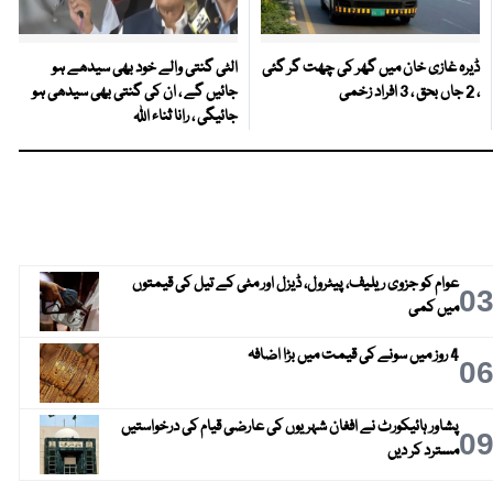
ڈیرہ غازی خان میں گھر کی چھت گر گئی
الٹی گنتی والے خود بھی سیدھے ہو
، 2 جاں بحق ، 3 افراد زخمی
جائیں گے ، ان کی گنتی بھی سیدھی ہو
جائیگی ، رانا ثناء اللہ
عوام کو جزوی ریلیف، پیٹرول، ڈیزل اور مٹی کے تیل کی قیمتوں
0
میں کمی
4 روز میں سونے کی قیمت میں بڑا اضافہ
0
پشاور ہائیکورٹ نے افغان شہریوں کی عارضی قیام کی درخواستیں
0
مسترد کر دیں