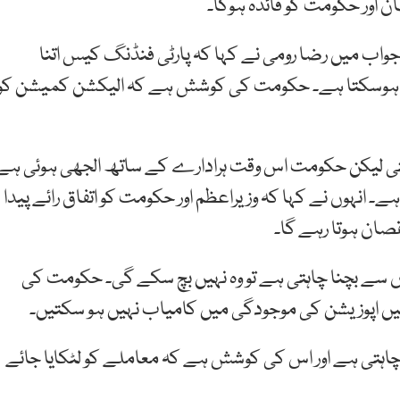
 اور حکومت کو فائدہ ہوگا۔
اب میں رضا رومی نے کہا کہ پارٹی فنڈنگ کیس اتنا
 ہوسکتا ہے۔ حکومت کی کوشش ہے کہ الیکشن کمیشن کو
تی لیکن حکومت اس وقت ہرادارے کے ساتھ الجھی ہوئی ہے
نہوں نے کہا کہ وزیراعظم اور حکومت کو اتفاق رائے پیدا
قصان ہوتا رہے گا۔
 سے بچنا چاہتی ہے تو وہ نہیں بچ سکے گی۔ حکومت کی
یں اپوزیشن کی موجودگی میں کامیاب نہیں ہو سکتیں۔
چاہتی ہے اور اس کی کوشش ہے کہ معاملے کو لٹکایا جائے