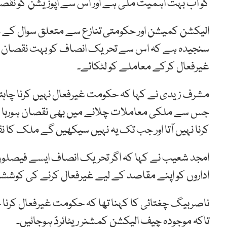
کو اب بہت اہمیت ملی ہے اور اس سے اپوزیشن کو نقصان
الیکشن کمیشن اور حکومتی تنازع سے متعلق سوال کے جو
سنجیدہ ہے کہ اس سے تحریک انصاف کو بہت نقصان
غیرفعال کرکے معاملے کو لٹکائے۔
مشرف زیدی نے کہا کہ حکومت غیرفعال نہیں کرنا چاہ
جس سے ملکی معاملات چلانے میں بھی نقصان ہورہا ہے۔ ا
کرنا نہیں آتا اور جب تک یہ نہیں سیکھیں گے ملک کا ن
امجد شعیب نے کہا کہ اگر تحریک انصاف ایسے فیصلوں
اداروں کو اپنے مقاصد کے لیے غیرفعال کرنے کی کوشش
ناصربیگ چغتائی کا کہنا تھا کہ حکومت غیرفعال کرنا 
تاکہ موجودہ چیف الیکشن کمشنر ریٹائرڈ ہوجائیں۔