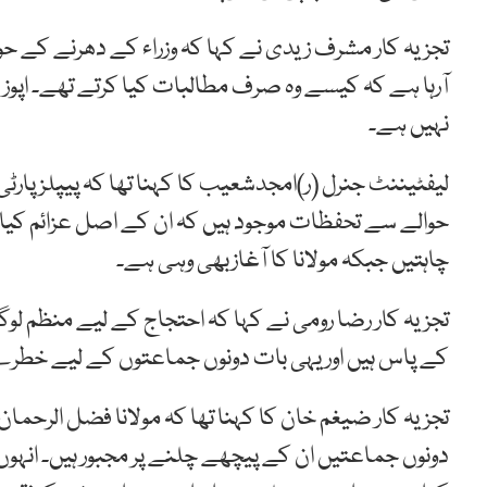
تجزیہ کار مشرف زیدی نے کہا کہ وزراء کے دھرنے کے حوا
آرہا ہے کہ کیسے وہ صرف مطالبات کیا کرتے تھے۔ اپ
نہیں ہے۔
لیفٹیننٹ جنرل (ر)امجدشعیب کا کہنا تھا کہ پیپلزپارٹ
حوالے سے تحفظات موجود ہیں کہ ان کے اصل عزائم کیا 
چاہتیں جبکہ مولانا کا آغازبھی وہی ہے۔
تجزیہ کار رضا رومی نے کہا کہ احتجاج کے لیے منظم 
کے پاس ہیں اور یہی بات دونوں جماعتوں کے لیے خط
تجزیہ کار ضیغم خان کا کہنا تھا کہ مولانا فضل الرحمان
دونوں جماعتیں ان کے پیچھے چلنے پر مجبور ہیں۔ انہوں