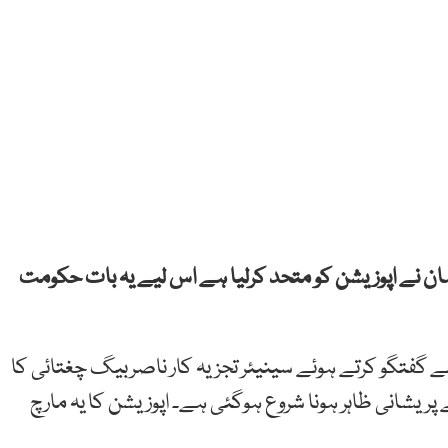
رحمان نے اپوزیشن کو متحد کرلیا ہے اس لیے یہ بات حکومت
سے گفتگو کرتے ہوئے سینیئر تجزیہ کار ناصربیگ چغتائی کا
 پریشانی ظاہر ہونا شروع ہوگئی ہے۔ اپوزیشن کا یہ مارچ