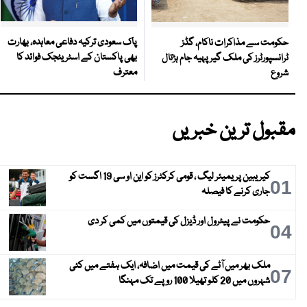
پاک سعودی ترکیہ دفاعی معاہدہ، بھارت
حکومت سے مذاکرات ناکام، گڈز
بھی پاکستان کے اسٹریٹجک فوائد کا
ٹرانسپورٹرز کی ملک گیر پہیہ جام ہڑتال
معترف
شروع
مقبول ترین خبریں
کیریبین پریمیئر لیگ ، قومی کرکٹرز کو این او سی 19 اگست کو
01
جاری کرنے کا فیصلہ
حکومت نے پیٹرول اور ڈیزل کی قیمتوں میں کمی کر دی
04
ملک بھر میں آٹے کی قیمت میں اضافہ، ایک ہفتے میں کئی
07
شہروں میں 20 کلو تھیلا 100 روپے تک مہنگا