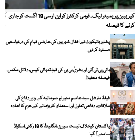
کیریبین پریمیئر لیگ ، قومی کرکٹرز کو این او سی 19 اگست کو جاری
آز
کرنے کا فیصلہ
چھی
پشاور ہائیکورٹ نے افغان شہریوں کی عارضی قیام کی درخواستیں
مسترد کر دیں
بانی پی ٹی آئی اور بشریٰ بی بی کی قیدِ تنہائی کیس، دلائل مکمل،
فیصلہ محفوظ
فیلڈ مارشل سید عاصم منیر اور صومالیہ کے وزیر دفاع کی
ملاقات، دفاعی تعاون اور استعدادِ کار بڑھانے کے عزم کا اعادہ
پاکستان کیخلاف ٹیسٹ سیریز ، انگلینڈ کا 16 رکنی اسکواڈ
سامنے آ گیا