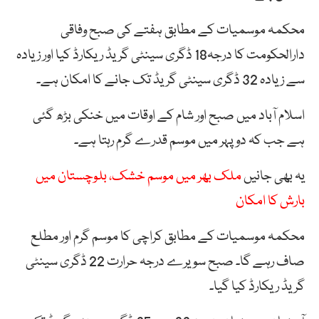
محکمہ موسمیات کے مطابق ہفتے کی صبح وفاقی
دارالحکومت کا درجہ18 ڈگری سینٹی گریڈ ریکارڈ کیا اور زیادہ
سے زیادہ 32 ڈگری سینٹی گریڈ تک جانے کا امکان ہے۔
اسلام آباد میں صبح اور شام کے اوقات میں خنکی بڑھ گئی
ہے جب کہ دوپہر میں موسم قدرے گرم رہتا ہے۔
یہ بھی جانیں
ملک بھر میں موسم خشک، بلوچستان میں
بارش کا امکان
محکمہ موسمیات کے مطابق کراچی کا موسم گرم اور مطلع
صاف رہے گا۔ صبح سویرے درجہ حرارت 22 ڈگری سینٹی
گریڈ ریکارڈ کیا گیا۔