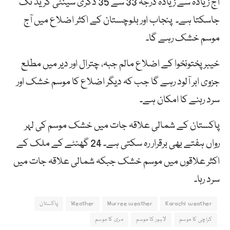
آج زیادہ سے زیادہ درجہ 33 سے 35 ڈگری سینٹی گریڈ تک
جاسکتا ہے۔ پنجاب اور بلوچستان کے اکثر اضلاع میں آج
موسم خشک رہے گا۔
خیبر پختونخوا کے اضلاع مالم جبہ، چترال اور دیر میں مطلع
جزوی ابر آلود رہے گا جب کہ دیگر اضلاع کا موسم خشک اور
سرد رہنے کا امکان ہے۔
پاکستان کے شمالی علاقہ جات میں خشک موسم کی لہر
رواں ہفتے بھی برقرار رہ سکتی ہے۔ 24 گھنٹے کے ملک کے
اکثر علاقوں میں موسم خشک جبکہ شمالی علاقہ جات میں
سرد رہا۔
Karachi weather
Murree weather
Weather
پاکستان
کراچی کا موسم
لاہور کا موسم
مری کا موسم