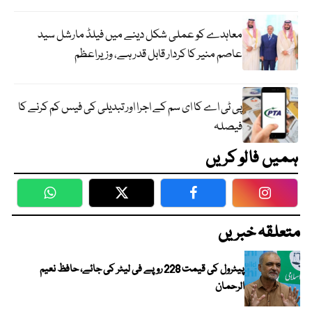
معاہدے کو عملی شکل دینے میں فیلڈ مارشل سید
عاصم منیر کا کردار قابل قدر ہے، وزیراعظم
پی ٹی اے کا ای سم کے اجرا اور تبدیلی کی فیس کم کرنے کا
فیصلہ
ہمیں فالو کریں
WhatsApp
Twitter
Facebook
Faceboo
متعلقہ خبریں
پیٹرول کی قیمت 228 روپے فی لیٹر کی جائے، حافظ نعیم
الرحمان