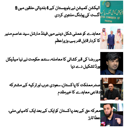
الیکشن کمیشن نے بلوچستان کے 4 بلدیاتی حلقوں میں 9
اگست کی پولنگ ملتوی کردی
معاہدے کو عملی شکل دینے میں فیلڈ مارشل سید عاصم منیر
کا کردار قابل قدر ہے، وزیراعظم
میر رضا کی قبر کشائی کا معاملہ، سندھ حکومت نے نیا میڈیکل
بورڈ تشکیل دے دیا
صدر مملکت کا پاکستان، سعودی عرب اور ترکیہ کے مشترکہ
دفاعی معاہدے کا خیرمقدم
معرکہ حق کے بعد پاکستان کو ایک کے بعد ایک کامیابی ملی،
عطا تارڑ