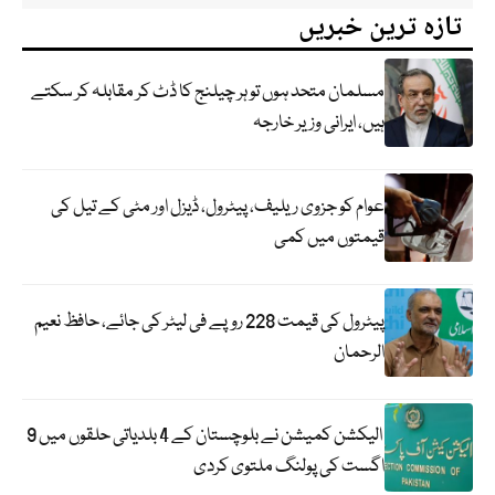
تازہ ترین خبریں
مسلمان متحد ہوں تو ہر چیلنج کا ڈٹ کر مقابلہ کر سکتے
ہیں، ایرانی وزیر خارجہ
عوام کو جزوی ریلیف، پیٹرول، ڈیزل اور مٹی کے تیل کی
قیمتوں میں کمی
پیٹرول کی قیمت 228 روپے فی لیٹر کی جائے، حافظ نعیم
الرحمان
الیکشن کمیشن نے بلوچستان کے 4 بلدیاتی حلقوں میں 9
اگست کی پولنگ ملتوی کردی