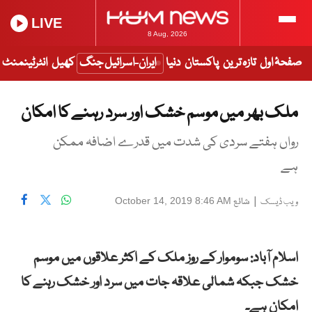
LIVE
8 Aug, 2026
صفحۂ اول
تازہ ترین
پاکستان
دنیا
ایران-اسرائیل جنگ
کھیل
انٹرٹینمنٹ
ملک بھر میں موسم خشک اور سرد رہنے کا امکان
رواں ہفتے سردی کی شدت میں قدرے اضافہ ممکن
ہے
|
شائع
October 14, 2019 8:46 AM
ویب ڈیسک
اسلام آباد: سوموار کے روز ملک کے اکثر علاقوں میں موسم
خشک جبکہ شمالی علاقہ جات میں سرد اور خشک رہنے کا
امکان ہے۔