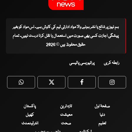
ہم نیوز پر شائع یا نشر ہونے والا مواد ادارتی ٹیم کی کاوش ہے۔ اس مواد کو بغیر
پیشگی اجازت کسی بھی صورت میں استعمال یا نقل کرنا درست نہیں۔ تمام
حقوق محفوظ ہیں © 2026
رابطہ کریں
پرائیویسی پالیسی
WhatsApp
Twitter
Facebook
Faceboo
صفحۂ اول
تازہ ترین
پاکستان
دنیا
معیشت
کھیل
تعلیم
صحت
انٹرٹینمنٹ
ٹیکنالوجی
دلچسپ و عجیب