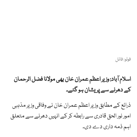
فوٹو: فائل
اسلام آباد: وزیر اعظم عمران خان بھی مولانا فضل الرحمان
کے دھرنے سے پریشان ہو گئے۔
ذرائع کے مطابق وزیر اعظم عمران خان نے وفاقی وزیر مذہبی
امور نور الحق قادری سے رابطہ کر کے انہیں دھرنے سے متعلق
اہم ذمہ داری دے دی۔