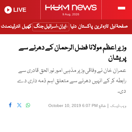
LIVE
9 Aug, 2026
صفحۂ اول
تازہ ترین
پاکستان
دنیا
ایران-اسرائیل جنگ
کھیل
انٹرٹینمنٹ
وزیر اعظم مولانا فضل الرحمان کے دھرنے سے
پریشان
عمران خان نے وفاقی وزیر مذہبی امور نور الحق قادری سے
رابطہ کر کے انہیں دھرنے سے متعلق اہم ذمہ داری دے
دی۔
|
شائع
October 10, 2019 6:07 PM
ویب ڈیسک