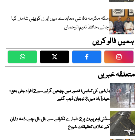
مکہ مکرمہ دفاعی معاہدے میں ایران کو بھی شامل کیا
جائے، حافظ نعیم الرحمان
ہمیں فالو کریں
WhatsApp
Twitter
Facebook
Faceboo
متعلقہ خبریں
بارشوں کی تباہی؛ قصور میں چھتیں گرنے سے 2 افراد جاں بحق؛
حیدرآباد میں 3 نوجوان ڈوب گئے
سڈنی ایئرپورٹ پر 2 طیارے ٹکرانے سے بال بال بچے، ذمہ داران
کے خلاف تحقیقات شروع