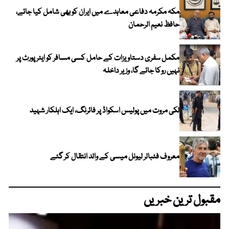
مکہ مکرمہ دفاعی معاہدے میں ایران کو بھی شامل کیا جائے،
حافظ نعیم الرحمان
مکمل سفری دستاویزات کے حامل کسی مسافر کو ایئرپورٹ پر
نہیں روکا جائے گا، وزیر داخلہ
لکی مروت میں پولیس اسکواڈ پر فائرنگ، ایک اہلکار شہید
معروف فٹبالر لیونل میسی کے والد انتقال کر گئے
مقبول ترین خبریں