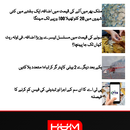
ملک بھر میں آٹے کی قیمت میں اضافہ، ایک ہفتے میں کئی
شہروں میں 20 کلو تھیلا 100 روپے تک مہنگا
سونے کی قیمت میں مسلسل تیسرے روز بڑا اضافہ ، فی تولہ ریٹ
کہاں تک جا پہنچا؟
یکے بعد دیگرے 2 ہیلی کاپٹر گر کر تباہ؛ متعدد ہلاکتیں
پی ٹی اے کا ای سم کے اجرا اور تبدیلی کی فیس کم کرنے کا
فیصلہ