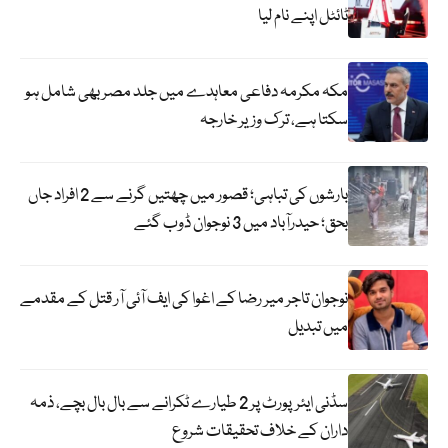
ٹائٹل اپنے نام لیا
مکہ مکرمہ دفاعی معاہدے میں جلد مصر بھی شامل ہو
سکتا ہے، ترک وزیر خارجہ
بارشوں کی تباہی؛ قصور میں چھتیں گرنے سے 2 افراد جاں
بحق؛ حیدرآباد میں 3 نوجوان ڈوب گئے
نوجوان تاجر میر رضا کے اغوا کی ایف آئی آر قتل کے مقدمے
میں تبدیل
سڈنی ایئرپورٹ پر 2 طیارے ٹکرانے سے بال بال بچے، ذمہ
داران کے خلاف تحقیقات شروع