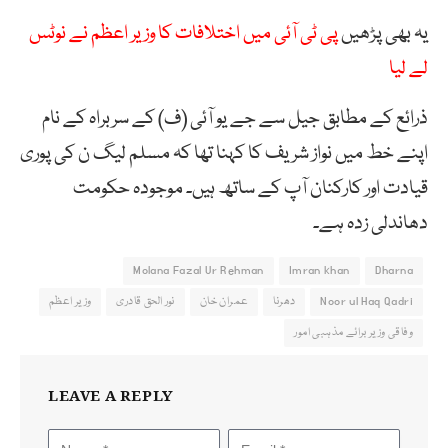
یہ بھی پڑھیں
پی ٹی آئی میں اختلافات کا وزیر اعظم نے نوٹس
لے لیا
ذرائع کے مطابق جیل سے جے یو آئی (ف) کے سربراہ کے نام
اپنے خط میں نواز شریف کا کہنا تھا کہ مسلم لیگ ن کی پوری
قیادت اور کارکنان آپ کے ساتھ ہیں۔ موجودہ حکومت
دھاندلی زدہ ہے۔
Molana Fazal Ur Rehman
Imran khan
Dharna
Noor ul Haq Qadri
دھرنا
عمران خان
نور الحق قادری
وزیر اعظم
وفاقی وزیر برائے مذہبی امور
LEAVE A REPLY