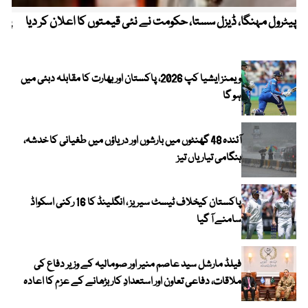
پیٹرول مہنگا، ڈیزل سستا، حکومت نے نئی قیمتوں کا اعلان کر دیا
پنج
ویمنز ایشیا کپ 2026، پاکستان اور بھارت کا مقابلہ دبئی میں
ہو گا
آئندہ 48 گھنٹوں میں بارشوں اور دریاؤں میں طغیانی کا خدشہ،
ہنگامی تیاریاں تیز
پاکستان کیخلاف ٹیسٹ سیریز ، انگلینڈ کا 16 رکنی اسکواڈ
سامنے آ گیا
فیلڈ مارشل سید عاصم منیر اور صومالیہ کے وزیر دفاع کی
ملاقات، دفاعی تعاون اور استعدادِ کار بڑھانے کے عزم کا اعادہ