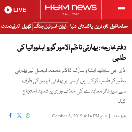
LIVE
7 Aug, 2026
صفحۂ اول
تازہ ترین
پاکستان
دنیا
ایران-اسرائیل جنگ
کھیل
انٹرٹینمنٹ
دفترخارجہ : بھارتی ناظم الامور گورو اہلووالیا کی
طلبی
ڈی جی ساؤتھ ایشا و سارک ڈاکٹر محمد فیصل نے بھارتی
سفیر کو طلب کرکے ایل او سی پر بھارتی فورسز کی طرف
سے سیز فائر معاہدے کی خلاف ورزی پر شدید احتجاج
کیا۔
|
شائع
October 8, 2019 4:14 PM
طارق ملک