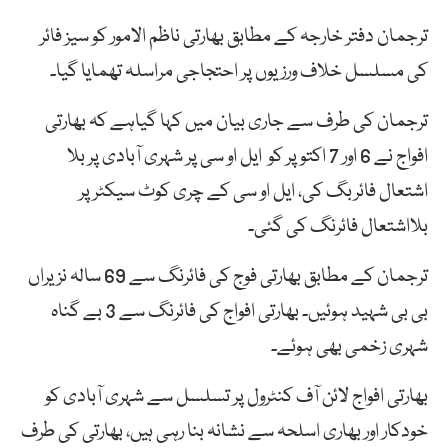
ترجمان دفتر خارجہ کے مطابق بھارتی ناظم الامور کو سیز فائر
کی مسلسل خلاف ورزیوں پر احتجاجی مراسلہ تھمایا گیا۔
ترجمان کی طرف سے جاری بیان میں کہا گیاہے کہ بھارتی
افواج نے 6 اور 7 اکتوپر کو ایل او سی پر شہری آبادی پر بلا
اشتعال فائربگ کی، ایل او سی کے چری کوٹ سیکٹر پر
بلااشتعال فائرنگ کی گئی۔
ترجمان کے مطابق بھارتی فوج کی فائرنگ سے 69 سالہ نزیراں
بی بی شہید ہوئیں۔ بھارتی افواج کی فائرنگ سے 3 بے گناہ
شہری زخمی بھی ہوئے۔
بھارتی افواج لائن آف کنٹرول پر تسلسل سے شہری آبادی کو
خودکار اور بھاری اسلحہ سے نشانہ بنا رہی ہیں، بھارتی کی طرف