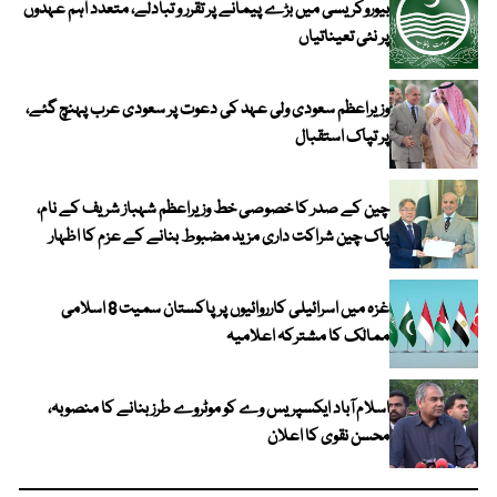
بیوروکریسی میں بڑے پیمانے پر تقرر و تبادلے، متعدد اہم عہدوں
پر نئی تعیناتیاں
وزیراعظم سعودی ولی عہد کی دعوت پر سعودی عرب پہنچ گئے،
پر تپاک استقبال
چین کے صدر کا خصوصی خط وزیراعظم شہباز شریف کے نام،
پاک چین شراکت داری مزید مضبوط بنانے کے عزم کا اظہار
غزہ میں اسرائیلی کارروائیوں پر پاکستان سمیت 8 اسلامی
ممالک کا مشترکہ اعلامیہ
اسلام آباد ایکسپریس وے کو موٹروے طرز بنانے کا منصوبہ،
محسن نقوی کا اعلان