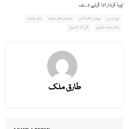
اپبا کردار ادا کرنے دے۔
ایل او سی
بھارتی ناظم الامور
ترجمان دفتر خارجہ
دفتر خارجہ
ڈاکٹر محمد فیصل
لائن آف کنٹرول
طارق ملک