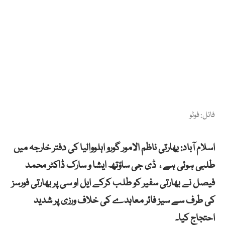
فائل: فوٹو
اسلام آباد: بھارتی ناظم الامور گورو اہلووالیا کی دفتر خارجہ میں
طلبی ہوئی ہے ، ڈی جی ساؤتھ ایشا و سارک ڈاکٹر محمد
فیصل نے بھارتی سفیر کو طلب کرکے ایل او سی پر بھارتی فورسز
کی طرف سے سیز فائر معاہدے کی خلاف ورزی پر شدید
احتجاج کیا۔