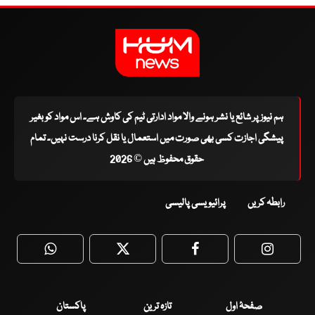
ہم نیوز پر شائع یا نشر ہونے والا مواد ادارتی ٹیم کی کاوش ہے۔ اس مواد کو بغیر
پیشگی اجازت کسی بھی صورت میں استعمال یا نقل کرنا درست نہیں۔ تمام
حقوق محفوظ ہیں © 2026
رابطہ کریں
پرائیویسی پالیسی
WhatsApp
Twitter
Facebook
Faceboo
صفحۂ اول
تازہ ترین
پاکستان