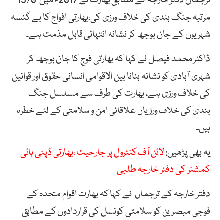
ترجمان دفتر خارجہ کے مطابق بھارت نے 2017ء میں 1970
مرتبہ جنگ بندی کی خلاف ورزی کی،بھارتی افواج کا بے گنسہ
شہریوں کے جان بوجھ کر نشانہ انتہائی قابل مذمت ہے۔
ڈاکٹر محمد فیصل نے کہا کہ بھارتی فوج کا جان بوجھ کر
شہری آبادی کو نشانہ بنانا بین الاقوامی انسانی حقوق اور قوانین
کی خلاف ورزی ہے، بھارت کی طرف سے مسلسل جنگ
بندی کی خلاف ورزیاں علاقائی امن و سلامتی کے لئے خطرہ
ہیں۔
یہ بھی پڑھیں:
لائن آف کنٹرول پر جارحیت ،بھارتی ڈپٹی ہائی
کمشنر کی دفتر خارجہ طلبی
دفتر خارجہ کے ترجمان نے کہا کہ بھارت اقوام متحدہ کے
فوجی مبصرین کو سلامتی کونسل کی قراردادوں کے مطابق