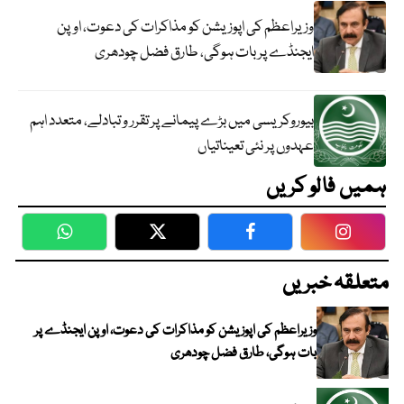
وزیراعظم کی اپوزیشن کو مذاکرات کی دعوت، اوپن
ایجنڈے پر بات ہوگی، طارق فضل چودھری
بیوروکریسی میں بڑے پیمانے پر تقرر و تبادلے، متعدد اہم
عہدوں پر نئی تعیناتیاں
ہمیں فالو کریں
WhatsApp
Twitter
Facebook
Faceboo
متعلقہ خبریں
وزیراعظم کی اپوزیشن کو مذاکرات کی دعوت، اوپن ایجنڈے پر
بات ہوگی، طارق فضل چودھری