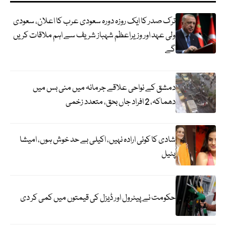
ترک صدر کا ایک روزہ دورہ سعودی عرب کا اعلان، سعودی
ولی عہد اور وزیراعظم شہباز شریف سے اہم ملاقات کریں
گے
دمشق کے نواحی علاقے جرمانہ میں منی بس میں
دھماکہ، 2 افراد جاں بحق، متعدد زخمی
شادی کا کوئی ارادہ نہیں، اکیلی بے حد خوش ہوں، امیشا
پٹیل
حکومت نے پیٹرول اور ڈیزل کی قیمتوں میں کمی کر دی