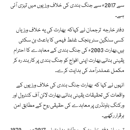
سے 2017ء سے جنگ بندی کی خلاف ورزیوں میں تیزی آئی
ہے۔
دفتر خارجہ ترجمان نے کہاکہ بھارت کی یہ خلاف ورزیاں
کسی سنگین سٹریٹجک غلط فہمی کا باعث بن سکتی
ہیں،بھارت 2003ء کی جنگ بندی کے معاہدے کا احترام
یقینی بنائے،بھارت اپنی افواج کو جنگ بندی پر کاربند رہ کر
مکمل عملدرآمد کی ہدایت کرے۔
انہوں نے کہا کہ بھارت جنگ بندی کی خلاف ورزیوں کے
واقعات کی تحقیقات یقینی بنائے،بھارت لائن آف کنٹرول اور
ورکنگ باونڈری پر معاہدے کی حقیقی روح کے مطابق امن
برقرار رکھے۔