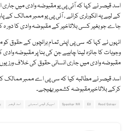
اسد قیصر نے کہا کہ آئی پی یو مقبوضہ وادی میں جاری انس
کے لیے یہ انکورئری کرائے ، آئی پی یو ممبر ممالک کے 
جاے جو بغیر کسی بلاتاخیر کے مقبوضہ وادی کا دور ہ 
انہوں نے کہا کہ سی پی اپنی تمام برانچوں کے حقوق کو 
وجوہات کا جائزہ لینا چاہیے جن کی بنا پر مقبوضہ واد
مقبوضہ وادی میں جاری انسانی حقوق کی خلاف ورزیوں اور ا
اسد قیصر نے مطالبہ کیا کہ سی پی اے ممبر ممالک کے
کرکے بلاتاخیرمقبوضہ کشمیر بھیجے۔
Asad Qaiser
EU
Speaker NA
اسپیکر قومی اسمبلی
اسد قیصر
ب