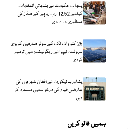
پنجاب حکومت نے بلدیاتی انتخابات
کیلئے 12.52 ارب روپے کے فنڈز کی
منظوری دے دی
25 کلو واٹ تک کے سولر صارفین کو بڑی
سہولت، نیپرا نے ریگولیشنز میں ترمیم
کردی
پشاور ہائیکورٹ نے افغان شہریوں کی
عارضی قیام کی درخواستیں مسترد کر
دیں
ہمیں فالو کریں