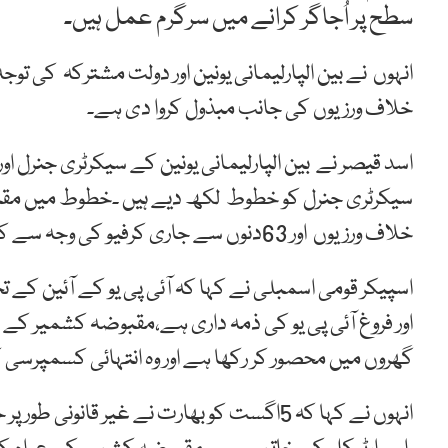
سطح پر اُجاگر کرانے میں سرگرم عمل ہیں۔
انہوں نے بین الپارلیمانی یونین اور دولت مشترکہ کی ت
خلاف ورزیوں کی جانب مبذول کروا دی ہے۔
اسد قیصر نے بین الپارلیمانی یونین کے سیکرٹری جنرل او
سیکرٹری جنرل کو خطوط لکھ دیے ہیں ۔خطوط میں مق
خلاف ورزیوں اور 63دنوں سے جاری کرفیو کی وجہ سے کشمیری عوام کو درپیش مسائل سے آگاہ کیا۔
اسپیکر قومی اسمبلی نے کہا کہ آئی پی یو کے آئین ک
گھروں میں محصور کر رکھا ہے اور وہ انتہائی کسمپرسی کی