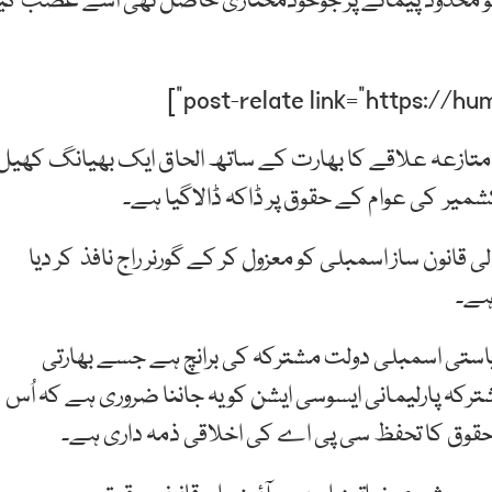
 محدود پیمانے پر جوخودمختاری حاصل تھی اسے غصب کیا
 متازعہ علاقے کا بھارت کے ساتھ الحاق ایک بھیانگ کھیل
قانون ساز اسمبلی کو معزول کر کے گورنر راج نافذ کر دیا
 ہے۔
یاستی اسمبلی دولت مشترکہ کی برانچ ہے جسے بھارتی
کہ پارلیمانی ایسوسی ایشن کو یہ جاننا ضروری ہے کہ اُس
 حقوق کا تحفظ سی پی اے کی اخلاقی ذمہ داری ہے۔