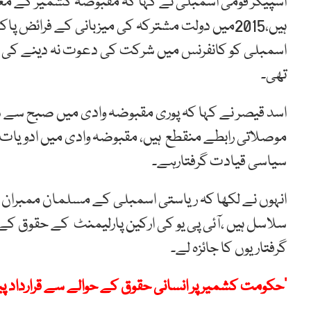
اسپیکر قومی اسمبلی نے کہا کہ مقبوضہ کشمیر کے معصوم
ہیں،2015میں دولت مشترکہ کی میزبانی کے فرائض
اسمبلی کو کانفرنس میں شرکت کی دعوت نہ دینے کی و
تھی۔
اسد قیصر نے کہا کہ پوری مقبوضہ وادی میں صبح سے شا
موصلاتی رابطے منقطع ہیں، مقبوضہ وادی میں ادویات 
سیاسی قیادت گرفتارہے۔
انہوں نے لکھا کہ ریاستی اسمبلی کے مسلمان ممبران 
سلاسل ہیں ،آئی پی یو کی ارکین پارلیمنٹ کے حقوق ک
گرفتاریوں کا جائزہ لے۔
’حکومت کشمیر پر انسانی حقوق کے حوالے سے قرارداد پ