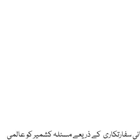
یمانی سفارتکاری کے ذریعے مسئلہ کشمیر کو عالمی