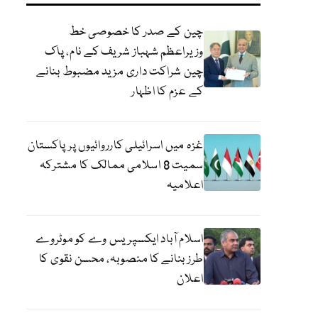
چین کے صدر کا خصوصی خط
وزیراعظم شہباز شریف کے نام، پاک
چین شراکت داری مزید مضبوط بنانے
کے عزم کا اظہار
غزہ میں اسرائیلی کارروائیوں پر پاکستان
سمیت 8 اسلامی ممالک کا مشترکہ
اعلامیہ
اسلام آباد ایکسپریس وے کو موٹروے
طرز بنانے کا منصوبہ، محسن نقوی کا
اعلان