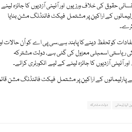
انی حقوق کی خلاف ورزیوں اور آئینی آزدیوں کا جائزہ لینے
پارلیمانوں کے اراکین پر مشتمل فیکٹ فائنڈنگ مشن بنایا
کرے۔
مفادات کو تحفظ دینےکا پابند ہے،سی پی اے کو اُن حالات اور
ی کی ریاستی اسمبلی معزول کی گئی ہے، دولت مشترکہ
ٓئینی آزدیوں کا جائزہ لینے کے لیے انکورئری کرائے۔
 پارلیمانوں کے اراکین پر مشتمل فیکٹ فائنڈنگ مشن قائم
ین الپارلیمانی
دولت مشترکہ