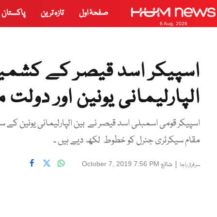
صفحۂ اول
تازہ ترین
پاکستان
6 Aug, 2026
اسپیکر اسد قیصر کے کشمیر
الپارلیمانی یونین اور دولت
اسپیکر قومی اسمبلی اسد قیصر نے بین الپارلیمانی یونین کے س
مقام سیکرٹری جنرل کو خطوط لکھ دیے ہیں ۔
|
شائع
October 7, 2019 7:56 PM
سرفراز راجا