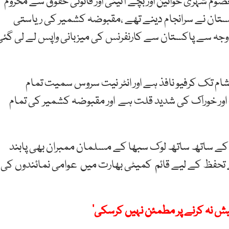
 شہری خواتین اور بچے آئینی اور قانونی حقوق سے محروم
 پاکستان نے سرانجام دینے تھے ،مقبوضہ کشمیر کی ریاستی
جہ سے پاکستان سے کارنفرنس کی میزبانی واپس لے لی گئی
م تک کرفیو نافذ ہے اور انٹر نیت سروس سمیت تمام
اور خوراک کی شدید قلت ہے اور مقبوضہ کشمیر کی تمام
کے ساتھ ساتھ لوک سبھا کے مسلمان ممبران بھی پابند
ے تحفظ کے لیے قائم کمیٹی بھارت میں عوامی نمائندوں کی
یش نہ کرنے پر مطمئن نہیں کرسکی’