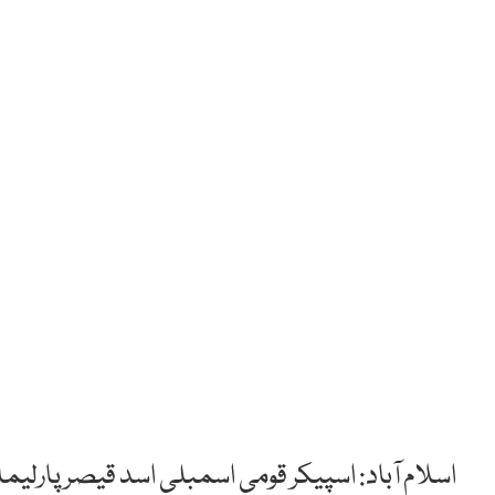
اسلام آباد: اسپیکر قومی اسمبلی اسد قیصر پارل