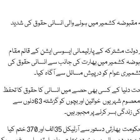
وجہ مقبوضہ کشمیر میں ہونے والی انسانی حقوق کی شدید
ر دولت مشترکہ کے پارلیمانی ایسوسی ایشن کے قائم مقام
بوضہ کشمیر میں بھارت کی جانب سے انسانی حقوق کی
ے تحت دنیا کے کسی بھی حصے میں انسانی کا حقوق کا تحفظ
اور فروغ آئی پی یو کی ذمہ داری ہے،مقبوضہ کشمیر کے معصوم شہریوں خواتین اور بچوں کو گزشتہ 63دنوں سے
 زندگی بسر کرنے پر مجبور ہیں۔
انہوں نے کہا کہ 5اگست کو بھارت نے غیر قانونی طورپر حکومت بھارتی دستور سے آرٹیکل 35الف اور 370 ختم کیا