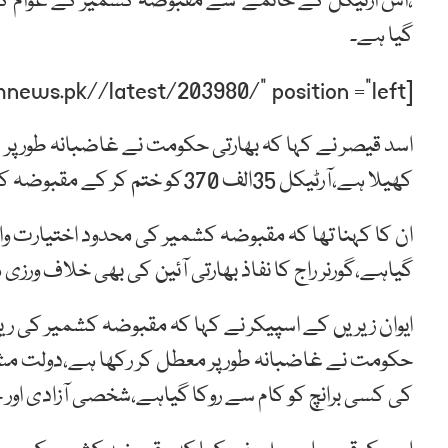
،اس ارٹیکل کے خاتمے سے مقبوضہ کشمیر کے عوام کو
گیا ہے۔
[post-relate link=”https://humnews.pk//latest/203980/” position =”left”]
اسد قیصر نے کہا کہ بھارتی حکومت نے غاضبانہ طور پر
کھیلا ہے،آرٹیکل 35الف 370کو ختم کر کے مقبوضہ کشمیر کی عوام کے حقوق پر ڈاکہ ڈالاگیا ہے۔
ان کا کہنا تھا کہ مقبوضہ کشمیر کی محدود اختیارت والی 
گیاہے،گورنر راج کا نفاذ بھارتی آئین کی بھی خلاف ورزی
ایوان زیریں کے اسپیکر نے کہا کہ مقبوضہ کشمیر کی ر
حکومت نے غاضبانہ طور پر معطل کر رکھا ہے،دولت مشتر
کی کسی برانچ کو کام سے روکا گیاہے،شخصی آزادی اور