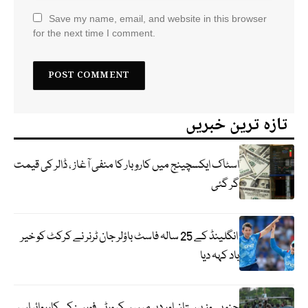
Save my name, email, and website in this browser
for the next time I comment.
تازہ ترین خبریں
اسٹاک ایکسچینج میں کاروبار کا منفی آغاز ، ڈالر کی قیمت
گر گئی
انگلینڈ کے 25 سالہ فاسٹ باؤلر جان ٹرنر نے کرکٹ کو خیر
باد کہہ دیا
جنوبی وزیرستان اور دیر میں سکیورٹی فورسز کی کارروائیاں ،