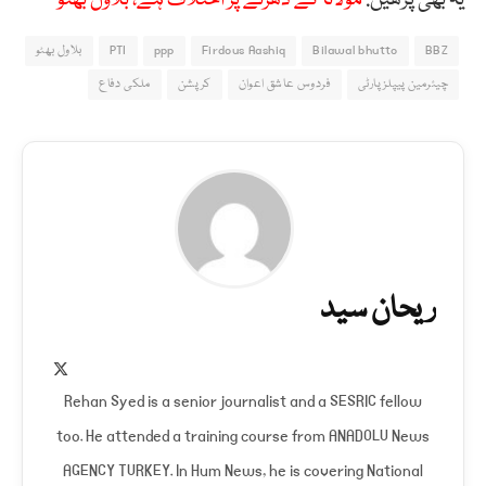
BBZ
Bilawal bhutto
Firdous Aashiq
ppp
PTI
بلاول بھٹو
چیئرمین پیپلزپارٹی
فردوس عاشق اعوان
کرپشن
ملکی دفاع
ریحان سید
X
(Twitter)
Rehan Syed is a senior journalist and a SESRIC fellow
too. He attended a training course from ANADOLU News
AGENCY TURKEY. In Hum News, he is covering National