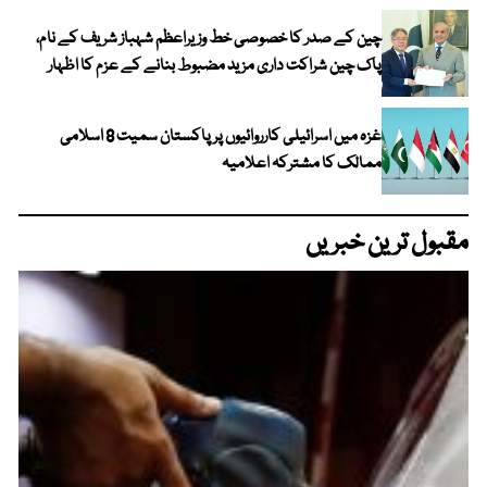
چین کے صدر کا خصوصی خط وزیراعظم شہباز شریف کے نام،
پاک چین شراکت داری مزید مضبوط بنانے کے عزم کا اظہار
غزہ میں اسرائیلی کارروائیوں پر پاکستان سمیت 8 اسلامی
ممالک کا مشترکہ اعلامیہ
مقبول ترین خبریں