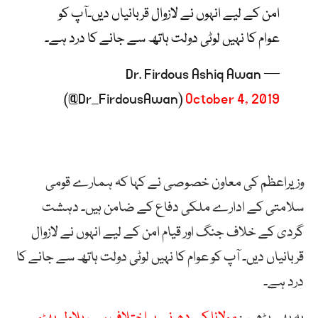
امن کے لیے انہوں نے لازوال قربانیاں دیں۔آپ کو
عوام کا نہیں لوٹی دولت ہاتھ سے جانے کا درد ہے۔
— Dr. Firdous Ashiq Awan
(@Dr_FirdousAwan)
October 4, 2019
وزیراعظم کی معاون خصوصی نے کہا کہ ہمارے قومی
سلامتی کے ادارے ملکی دفاع کے ضامن ہیں۔ دہشت
گردی کے خلاف جنگ اور قیام امن کے لیے انہوں نے لازوال
قربانیاں دیں۔ آپ کو عوام کا نہیں لوٹی دولت ہاتھ سے جانے کا
درد ہے۔
یہ بھی پڑھیں:
مولانا کے دھرنے پر اختلاف ہے، بلاول بھٹو