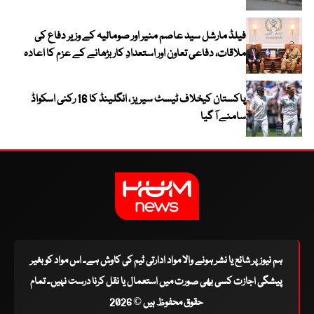
فیلڈ مارشل سید عاصم منیر اور صومالیہ کے وزیر دفاع کی
ملاقات، دفاعی تعاون اور استعدادِ کار بڑھانے کے عزم کا اعادہ
پاکستان کیخلاف ٹیسٹ سیریز ، انگلینڈ کا 16 رکنی اسکواڈ
سامنے آ گیا
ہم نیوز پر شائع یا نشر ہونے والا مواد ادارتی ٹیم کی کاوش ہے۔ اس مواد کو بغیر
پیشگی اجازت کسی بھی صورت میں استعمال یا نقل کرنا درست نہیں۔ تمام
حقوق محفوظ ہیں © 2026