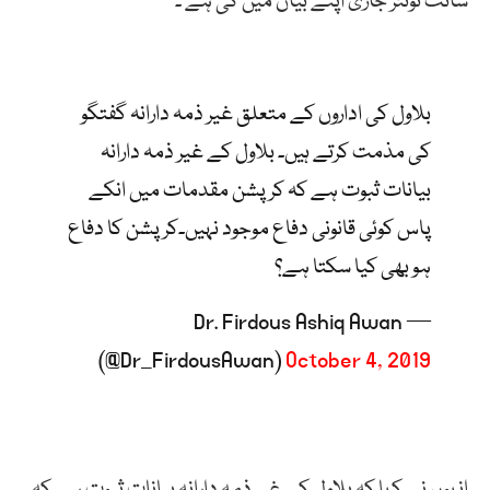
سائٹ ٹوئٹر جاری اپنے بیان میں کی ہے ۔
بلاول کی اداروں کے متعلق غیر ذمہ دارانہ گفتگو
کی مذمت کرتے ہیں۔ بلاول کے غیر ذمہ دارانہ
بیانات ثبوت ہے کہ کرپشن مقدمات میں انکے
پاس کوئی قانونی دفاع موجود نہیں۔کرپشن کا دفاع
ہو بھی کیا سکتا ہے؟
— Dr. Firdous Ashiq Awan
(@Dr_FirdousAwan)
October 4, 2019
انہوں نے کہا کہ بلاول کے غیر ذمہ دارانہ بیانات ثبوت ہے کہ