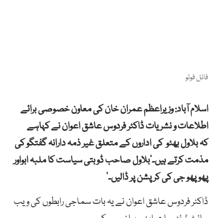
فائل فوٹو
اسلام آباد: وزیراعظم عمران خان کی معاون خصوصی برائے
اطلاعات و نشریات ڈاکٹر فردوس عاشق اعوان نے کہاہے
کہ بلاول بھٹو کی اداروں کے متعلق غیر ذمہ دارانہ گفتگو کی
مذمت کرتے ہیں۔’بلاول صاحب ڈوبتی سیاست کا ملبہ ابواور
پھوپھو جی کی کرپشن پر ڈالیں۔‘
ڈاکٹر فردوس عاشق اعوان نے یہ بات سماجی رابطوں کی ویب