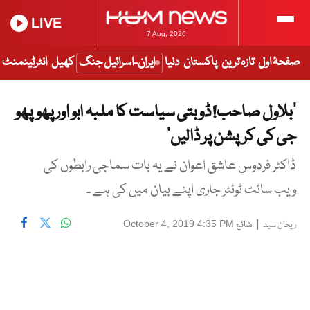
LIVE
7 Aug, 2026
صفحۂ اول
تازہ ترین
پاکستان
دنیا
ایران-اسرائیل جنگ
کھیل
انٹرٹینمنٹ
’بلاول صاحب! ڈوبتی سیاست کا ملبہ ابو اور پھوپھو
جی کی کرپشن پر ڈالیں‘
ڈاکٹر فردوس عاشق اعوان نے یہ بات سماجی رابطوں کی
ویب سائٹ ٹوئٹر جاری اپنے بیان میں کی ہے ۔
|
شائع
October 4, 2019 4:35 PM
ریحان سید