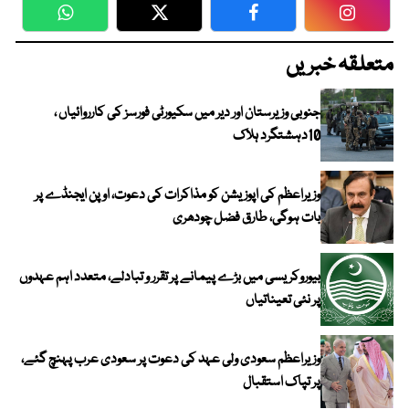
WhatsApp
Twitter
Facebook
Faceboo
متعلقہ خبریں
جنوبی وزیرستان اور دیر میں سکیورٹی فورسز کی کارروائیاں ،
10دہشتگرد ہلاک
وزیراعظم کی اپوزیشن کو مذاکرات کی دعوت، اوپن ایجنڈے پر
بات ہوگی، طارق فضل چودھری
بیوروکریسی میں بڑے پیمانے پر تقرر و تبادلے، متعدد اہم عہدوں
پر نئی تعیناتیاں
وزیراعظم سعودی ولی عہد کی دعوت پر سعودی عرب پہنچ گئے،
پر تپاک استقبال