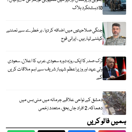
10دہشتگرد ہلاک
جنگی صلاحیتوں میں اضافہ کر دیا ، ہر خطرے سے نمٹنے
کیلئے تیار ہیں ، ایرانی فوج
ترک صدر کا ایک روزہ دورہ سعودی عرب کا اعلان، سعودی
ولی عہد اور وزیراعظم شہباز شریف سے اہم ملاقات کریں
گے
دمشق کے نواحی علاقے جرمانہ میں منی بس میں
دھماکہ، 2 افراد جاں بحق، متعدد زخمی
ہمیں فالو کریں