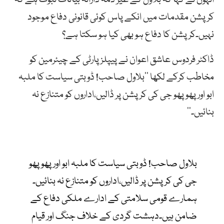
کرپشن مقدمات میں انکے پاس کوئی قانونی دفاع موجود
نہیں۔کرپشن کا دفاع ہو بھی کیا ہو سکتا ہے؟
ڈاکٹر فردوس عاشق اعوان نے پیپلزپارٹی کے چیئرمین کو
مخاطب کرکے لکھا ’’بلاول صاحب! ڈوبتی سیاست کا ملبہ
ابو اور پھوپھو جی کی کرپشن پر ڈالیں،اداروں کو متنازع نہ
بنائیں۔‘‘
بلاول صاحب! ڈوبتی سیاست کا ملبہ ابو اور پھوپھو
جی کی کرپشن پر ڈالیں،اداروں کو متنازع نہ بنائیں۔
ہمارے قومی سلامتی کے ادارے ملکی دفاع کے
ضامن ہیں۔دہشت گردی کے خلاف جنگ اور قیام