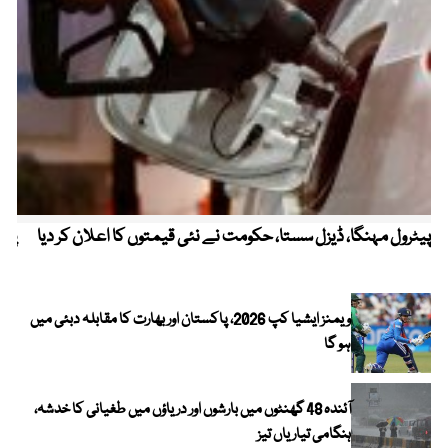
پیٹرول مہنگا، ڈیزل سستا، حکومت نے نئی قیمتوں کا اعلان کر دیا
پنج
ویمنز ایشیا کپ 2026، پاکستان اور بھارت کا مقابلہ دبئی میں
ہو گا
آئندہ 48 گھنٹوں میں بارشوں اور دریاؤں میں طغیانی کا خدشہ،
ہنگامی تیاریاں تیز