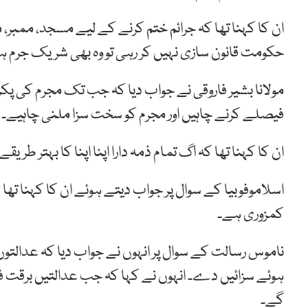
ان کا کہنا تھا کہ جرائم ختم کرنے کے لیے مسجد، ممبر، مح
حکومت قانون سازی نہیں کر رہی تو وہ بھی شریک جرم ہ
مولانا بشیر فاروقی نے جواب دیا کہ جب تک مجرم کی پک
فیصلے کرنے چاہیں اور مجرم کو سخت سزا ملنی چاہیے۔
ان کا کہنا تھا کہ اگ تمام ذمہ دارا اپنا اپنا کا بہتر طر
اسلاموفوبیا کے سوال پر جواب دیتے ہوئے ان کا کہنا تھ
کمزوری ہے۔
ناموس رسالت کے سوال پر انہوں نے جواب دیا کہ عدالتوں
ہوئے سزائیں دے۔ انہوں نے کہا کہ جب عدالتیں برقت 
گے۔