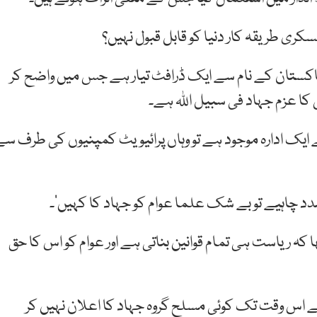
 طریقہ کار دنیا کو قابل قبول نہیں؟
 پاکستان کے نام سے ایک ڈرافٹ تیار ہے جس میں واضح کر
کا عزم جہاد فی سبیل اللہ ہے۔
ایک ادارہ موجود ہے تو وہاں پرائیویٹ کمپنیوں کی طرف سے
د چاہیے تو بے شک علما عوام کو جہاد کا کہیں‘۔
ا کہ ریاست ہی تمام قوانین بناتی ہے اور عوام کو اس کا حق
ے اس وقت تک کوئی مسلح گروہ جہاد کا اعلان نہیں کر