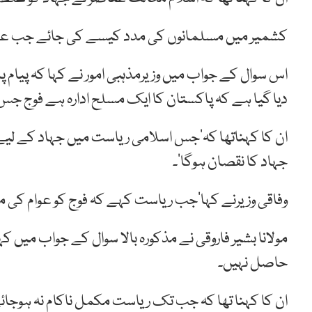
کشمیر میں مسلمانوں کی مدد کیسے کی جائے جب عسکری
اس سوال کے جواب میں وزیرمذہبی امور نے کہا کہ پیام
دیا گیا ہے کہ پاکستان کا ایک مسلح ادارہ ہے فوج جس 
ان کا کہناتھا کہ’جس اسلامی ریاست میں جہاد کے لیے 
جہاد کا نقصان ہوگا‘۔
وفاقی وزیرنے کہا’جب ریاست کہے کہ فوج کو عوام کی مد
مولانا بشیر فاروقی نے مذکورہ بالا سوال کے جواب میں کہ
حاصل نہیں۔
ان کا کہنا تھا کہ جب تک ریاست مکمل ناکام نہ ہوجائ