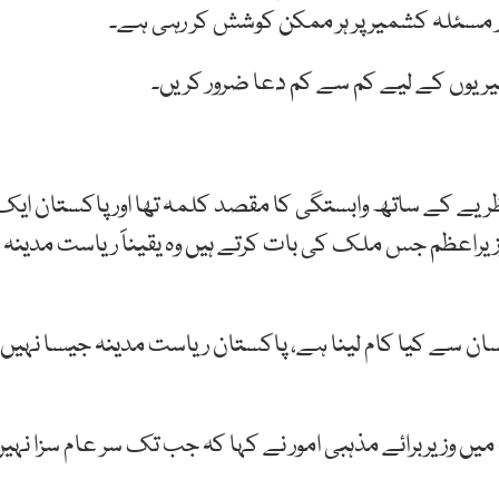
مسئلہ کشمیر پر ہر ممکن کوشش کر رہی ہے۔
میریوں کے لیے کم سے کم دعا ضرور کریں۔
ظریے کے ساتھ وابستگی کا مقصد کلمہ تھا اور پاکستان ایک
ہ وزیراعظم جس ملک کی بات کرتے ہیں وہ یقیناََ ریاست مدینہ
انسان سے کیا کام لینا ہے، پاکستان ریاست مدینہ جیسا نہیں
یں وزیربرائے مذہبی امور نے کہا کہ جب تک سر عام سزا نہی