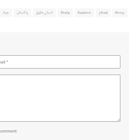
Army
jihad
Kashmir
State
انسانی حقوق
پاکستان
جہاد
 comment.