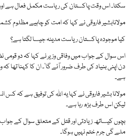
سکتا۔ اس وقت پاکستان کی ریاست مکمل فعال ہے اور 
مولانابشیر فاروقی نے کہا کہ امت کو چاہیے مظلوم کش
کیا موجودہ پاکستان ریاست مدینہ جیسا لگتا ہے؟
اس سوال کے جواب میں وفاقی وزیر نے کہا کہ دو قومی ن
دن اپنی بنیاد کی طرف ضرور آئے گا‘۔ ان کا کہنا تھا ک
ہے۔
مولانا بشیر فاروقی نے کہا یہ اللہ کی توفیق ہے کہ کس 
لیکن اس طرف بڑھ رہا ہے۔
بچوں کیساتھ زیادتی اور قتل کے متعلق سوال کے جواب م
ملے گی جرم ختم نہیں ہوگا۔