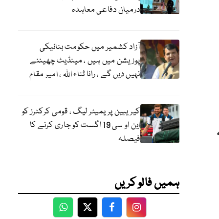
درمیان دفاعی معاہدہ
آزاد کشمیر میں حکومت بنانیکی
پوزیشن میں ہیں ، مینڈیٹ چھیننے
نہیں دیں گے ، رانا ثناء اللہ ، امیر مقام
کیریبین پریمیئر لیگ ، قومی کرکٹرز کو
این او سی 19 اگست کو جاری کرنے کا
فیصلہ
ہمیں فالو کریں
WhatsApp
Twitter
Facebook
Facebook