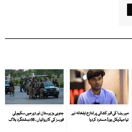
میر رضا کی قبر کشائی پر تنازع،اہلخانہ نے
جنوبی وزیرستان اور دیر میں سکیورٹی
نیا میڈیکل بورڈ مسترد کردیا
فورسز کی کارروائیاں ، 10دہشتگرد ہلاک