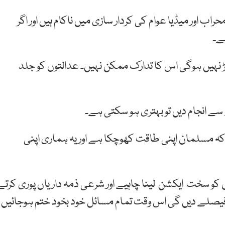
راب اور میڈیا عوام کی کردار سازی میں ناکام ہیں اور اگر
ے۔
ڑ نہیں ہوگی اس کا تدارک ممکن نہیں۔ عدالتوں کو جلد
یقے سے انجام دیں تو بہتری ہو سکتی ہے۔
ا کہ مسلمان اپنی طاقت کھوچکا ہے اور یہ ہماری اپنی
 کو سخت ایکشن لینا چاہیے اور شرعی ذمہ داریاں پوری کرتے
فیصلے دیں گی اس وقت تمام مسائل خود بخود ختم ہوجائیں