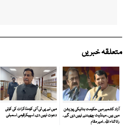
متعلقہ خبریں
میں نے پی ٹی آئی کومذاکرات کی کوئی
آزاد کشمیر میں حکومت بنانیکی پوزیشن
دعوت نہیں دی، اسپیکرقومی اسمبلی
میں ہیں ، مینڈیٹ چھیننے نہیں دیں گے ،
رانا ثناء اللہ ، امیر مقام