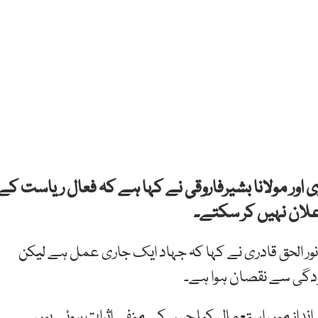
ادری اور مولانا بشیرفاروقی نے کہا ہے کہ فعال ریاست کے
علان نہیں کر سکتے۔
ے نور الحق قادری نے کہا کہ جہاد ایک جاری عمل ہے لیکن
دگی سے نقصان ہوا ہے۔
 انداز میں استعمال کیا جس کے منفی اثرات ہوئے ہیں۔