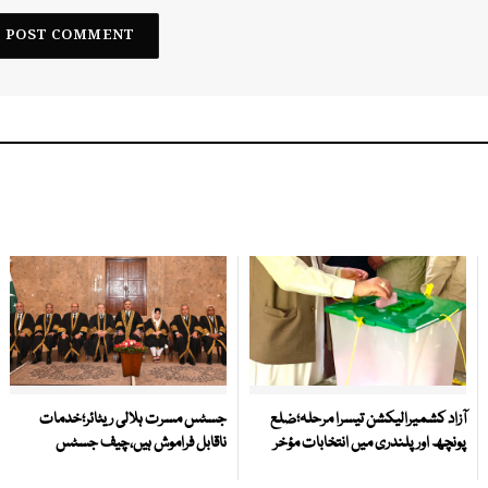
آزاد کشمیرالیکشن تیسرا مرحلہ؛ضلع
جسٹس مسرت ہلالی ریٹائر؛خدمات
پونچھ اور پلندری میں انتخابات مؤخر
ناقابل فراموش ہیں،چیف جسٹس