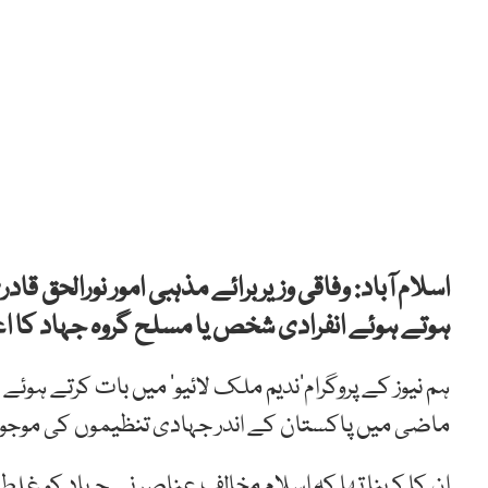
اسلام آباد: وفاقی وزیربرائے مذہبی امور نورالحق ق
ہوتے ہوئے انفرادی شخص یا مسلح گروہ جہاد کا ا
ہم نیوز کے پروگرام’ندیم ملک لائیو‘ میں بات کرتے ہوئ
ماضی میں پاکستان کے اندر جہادی تنظیموں کی موجو
ان کا کہنا تھا کہ اسلام مخالف عناصر نے جہاد کو غلط