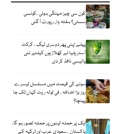
کون سی چیز مہنگی ہوئی ،کونسی
سستی؟ ہفتہ وار رپورٹ آگئی
پہلے اپنی پھر دوسری لیگ ، کرکٹ
آسٹریلیا نے کھلاڑیوں کیلئے نئی
پالیسی نافذ کر دی
سونے کی قیمت میں مسلسل تیسرے
روز بڑا اضافہ ، فی تولہ ریٹ کہاں تک جا
پہنچا؟
ایک پر حملہ تینوں پر حملہ تصور ہو گا،
پاکستان ، سعودی عرب اور ترکیہ کے