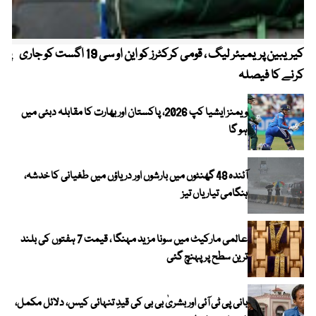
کیریبین پریمیئر لیگ ، قومی کرکٹرز کو این او سی 19 اگست کو جاری
پیٹ
کرنے کا فیصلہ
ویمنز ایشیا کپ 2026، پاکستان اور بھارت کا مقابلہ دبئی میں
ہو گا
آئندہ 48 گھنٹوں میں بارشوں اور دریاؤں میں طغیانی کا خدشہ،
ہنگامی تیاریاں تیز
عالمی مارکیٹ میں سونا مزید مہنگا ، قیمت 7 ہفتوں کی بلند
ترین سطح پر پہنچ گئی
بانی پی ٹی آئی اور بشریٰ بی بی کی قیدِ تنہائی کیس، دلائل مکمل،