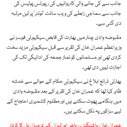
جانب سے کی جانے والی کارروائیوں کی رپورٹس پولیس کی
جانب سے سماجی رابطے کی ویب سائٹ ’ٹوئٹر‘ پر تین مرتبہ
دی گئی ہے۔
مقبوضہ وادی چنار میں بھارت کی قابض سیکیورٹی فورسز نے
وزیراعظم عمران خان کی تقریر سے قبل سیکیورٹی مزید سخت
کردی تھی اور مسلمانوں کو نماز جمعہ کی ادائیگی تک کی
اجازت نہیں دی تھی۔
بھارتی ذرائع ابلاغ نے سیکیورٹی حکام کے حوالے سے خدشہ
ظاہر کیا تھا کہ عمران خان کی تقریر کے بعد مقبوضہ وادی
میں ہنگامے پھوٹ سکتے ہیں اور مظلوم کشمیری احتجاج کے
لیے سڑکوں پہ نکل سکتے ہیں۔
عمران خان: واشنگٹن، ریاض اور تہران کے درمیان پل کا کردار