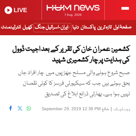
LIVE
7 Aug, 2026
صفحۂ اول
تازہ ترین
پاکستان
دنیا
ایران-اسرائیل جنگ
کھیل
انٹرٹینمنٹ
کشمیر: عمرا ن خان کی تقریر کے بعد اجیت ڈوول
کی ہدایت پر چار کشمیری شہید
صبح شروع ہونے والی مسلح جھڑپوں میں چار افراد جاں
بحق ہوئے ہیں جب کہ سیکیورٹی فررسز کا کوئی نقصان
نہیں ہوا ہے۔ بھارتی ذرائع ابلاغ کی تصدیق
|
شائع
September 29, 2019 12:38 PM
ویب ڈیسک