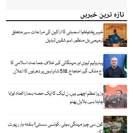
تازہ ترین خبریں
خیبرپختونخوا اسمبلی کا اراکین کی مراعات سے متعلق
ترمیمی بل منظور، اہم شقیں تبدیل
پیٹرولیم لیوی اور مہنگائی کے خلاف جماعت اسلامی کا
آج ملک گیر احتجاج، 510 شاہراہوں پر دھرنوں کا اعلان
وزیراعظم اچھے ہیں، ن لیگ کا ایک حصہ ہمارا اتحاد توڑنا
چاہتا ہے، بلاول بھٹو
کون سی چیز مہنگی ہوئی ،کونسی سستی؟ ہفتہ وار رپورٹ
آگئی