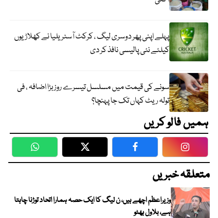
پہلے اپنی پھر دوسری لیگ ، کرکٹ آسٹریلیا نے کھلاڑیوں
کیلئے نئی پالیسی نافذ کر دی
سونے کی قیمت میں مسلسل تیسرے روز بڑا اضافہ ، فی
تولہ ریٹ کہاں تک جا پہنچا؟
ہمیں فالو کریں
WhatsApp
Twitter
Facebook
Faceboo
متعلقہ خبریں
وزیراعظم اچھے ہیں، ن لیگ کا ایک حصہ ہمارا اتحاد توڑنا چاہتا
ہے، بلاول بھٹو