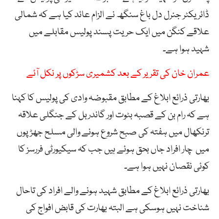
ڈائریکٹر جنرل دل باغ سنگھ نے الزام عائد کیا ہے کہ شمالی
علاقے کنگن میں ایک حریت پسند پولیس مقابلے میں
شہید ہوا ہے۔
عمران خان کی تقریر کے بعد کشمیری سڑکوں پر نکل آئے
بھارتی ذرائع ابلاغ کے مطابق مقبوضہ وادی کی پولیس کا کہنا
ہے کہ رام بن کے قصبہ بٹوت اور گاندربل کے جنگلی علاقہ
ترنکھال میں ہفتہ کی صبح شروع ہونے والی مسلح جھڑپوں
میں چار افراد جاں بحق ہوئے ہیں جب کہ سیکیورٹی فررسز کا
کوئی نقصان نہیں ہوا ہے۔
بھارتی ذرائع ابلاغ کے مطابق شہید ہونے والے افراد کی تاحال
شناخت نہیں ہوسکی ہے البتہ بھارت کی قابض افواج کی