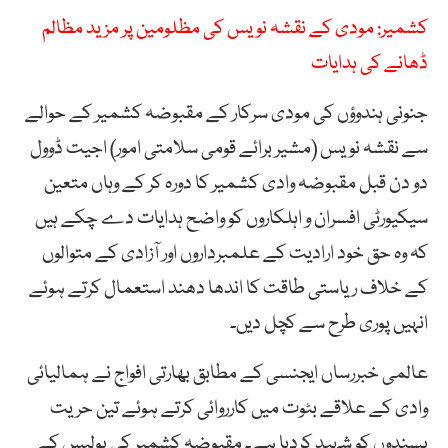
کشمیر: مودی کے نقشہ نویس کی مظلومین پر مزید مظالم
ڈھانے کی ہدایات
جنونی ہندوؤں کی مودی سرکار کے مقبوضہ کشمیر کے حوالے
سے نقشہ نویس (مشیر برائے قومی سلامتی امور) اجیت ڈوول
دو دن قبل مقبوضہ وادی کشمیر کا دورہ کر کے وہاں متعین
سیکیورٹی افسران و اہلکاروں کو واضح ہدایات دے چکے ہیں
کہ وہ حق خود ارادیت کے علمبرداروں اور آزادی کے متوالوں
کے خلاف ریاستی طاقت کا اندھا دھند استعمال کرتے ہوئے
انہیں پوری طرح سے کچل دیں۔
عالمی خبررساں ایجنسی کے مطابق بھارتی افواج نے ہمالیائی
وادی کے علاقے بٹوت میں کارروائی کرتے ہوئے تین حریت
پسندوں کو شہید کردیا ہے۔ مقبوضہ کشمیر کی پولیس کے