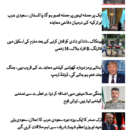
ایک پر حملہ تینوں پر حملہ تصور ہو گا، پاکستان ، سعودی عرب
اور ترکیہ کے درمیان دفاعی معاہدہ
بینکاک ، دادا اور دادی کو قتل کرنے کے بعد ملزم کی اسکول میں
فائرنگ ، 8 افراد ہلاک ، 14 زخمی
آبنائے ہرمز دوبارہ کھولنے کیلئے معاہدے کے قریب ہیں ، جنگ
جلد ختم ہو جائے گی ، ڈونلڈ ٹرمپ
جنگی صلاحیتوں میں اضافہ کر دیا ، ہر خطرے سے نمٹنے
کیلئے تیار ہیں ، ایرانی فوج
ترک صدر کا ایک روزہ دورہ سعودی عرب کا اعلان، سعودی ولی
عہد اور وزیراعظم شہباز شریف سے اہم ملاقات کریں گے