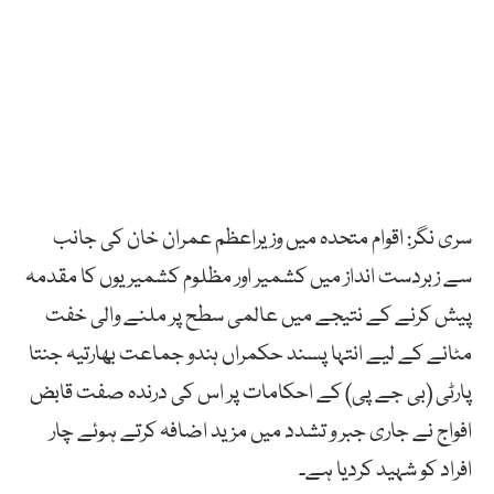
سری نگر: اقوام متحدہ میں وزیراعظم عمران خان کی جانب
سے زبردست انداز میں کشمیر اور مظلوم کشمیریوں کا مقدمہ
پیش کرنے کے نتیجے میں عالمی سطح پر ملنے والی خفت
مٹانے کے لیے انتہا پسند حکمراں ہندو جماعت بھارتیہ جنتا
پارٹی (بی جے پی) کے احکامات پر اس کی درندہ صفت قابض
افواج نے جاری جبر و تشدد میں مزید اضافہ کرتے ہوئے چار
افراد کو شہید کردیا ہے۔