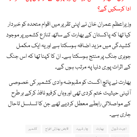
ادا کرسکیں گے؟
وزیراعظم عمران خان نے اپنی تقریر میں اقوام متحدہ کو خبردار
کیا تھا کہ پاکستان کے بھارت کے ساتھ تنازع کشمیر پر موجود
کشیدگی میں مزید اضافہ ہوسکتا ہے اور یہ ایک مکمل
جوہری جنگ پر منتج ہوسکتا ہے۔ ان کا کہنا تھا کہ اس جنگ
کے اثرات پوری دنیا پہ مرتب ہوں گے۔
بھارت نے پانچ اگست کو مقبوضہ وادی کشمیر کی خصوصی
آئینی حیثیت ختم کردی تھی اور وہاں کرفیو نافذ کرکے ہر طرح
کے مواصلاتی رابطے معطل کردیے تھے جن کا تسلسل تاحال
جاری ہے۔
اجیت ڈوول
بھارت
چار شہید
قابض بھارتی افواج
کشمیر