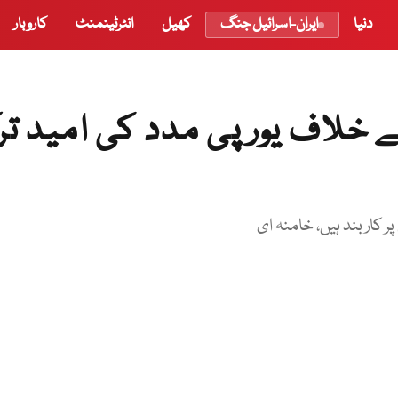
دنیا
ایران-اسرائیل جنگ
کھیل
انٹرٹینمنٹ
کاروبار
کے خلاف یورپی مدد کی امید ت
 کار بند ہیں، خامنہ ای