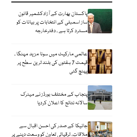
پاکستان بھارت کے آزادکشمیر قانون
ساز اسمبلی کے انتخابات پر بیانات کو
مسترد کرتا ہے ، دفترخارجہ
عالمی مارکیٹ میں سونا مزید مہنگا ،
قیمت 7 ہفتوں کی بلند ترین سطح پر
پہنچ گئی
پنجاب کے مختلف بورڈز نے میٹرک
سالانہ نتائج کا اعلان کردیا
جائیکا کے صدر کی احسن اقبال سے
ملاقات، ترقیاتی تعاون کو وسعت دینے پر