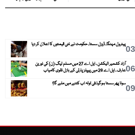
پیٹرول مہنگا، ڈیزل سستا، حکومت نے نئی قیمتوں کا اعلان کر دیا
0
آزاد کشمیر الیکشن ، ایل اے 27 میں مسلم لیگ (ن) کی نورین
0
عارف ، ایل اے 28 میں پیپلز پارٹی کے بازل نقوی کامیاب
سونا پھر سستا ہوگیا،فی تولہ اب کتنے میں ملے گا؟
0