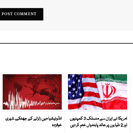
امریکا نے ایران سے منسلک 3 کمپنیوں
انڈونیشیا میں زلزلے کے جھٹکے، شہری
اور 2 طیاروں پر عائد پابندیاں ختم کر دیں
خوفزدہ