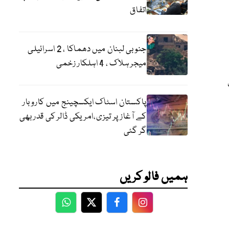
اتفاق
جنوبی لبنان میں دھماکا ، 2 اسرائیلی
میجر ہلاک ، 4 اہلکار زخمی
پاکستان اسٹاک ایکسچینج میں کاروبار
کے آغاز پر تیزی،امریکی ڈالر کی قدر بھی
گر گئی
ہمیں فالو کریں
WhatsApp
Twitter
Facebook
Facebook