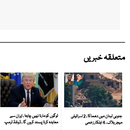
متعلقہ خبریں
لوگوں کو مارنا نہیں چاہتا ، ایران سے
جنوبی لبنان میں دھماکا ، 2 اسرائیلی
معاہدہ کرنا پسند کروں گا ، ڈونلڈ ٹرمپ
میجر ہلاک ، 4 اہلکار زخمی