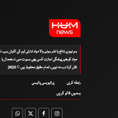
ہم نیوز پر شائع یا نشر ہونے والا مواد ادارتی ٹیم کی کاوش ہے۔ 
مواد کو بغیر پیشگی اجازت کسی بھی صورت میں استعمال یا
نقل کرنا درست نہیں۔ تمام حقوق محفوظ ہیں © 2026
رابطہ کریں
پرائیویسی پالیسی
ہمیں فالو کریں
WhatsApp
Twitter
Facebook
Facebook