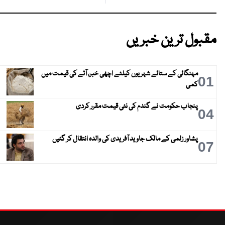
مقبول ترین خبریں
مہنگائی کے ستائے شہریوں کیلئے اچھی خبر، آٹے کی قیمت میں
01
کمی
پنجاب حکومت نے گندم کی نئی قیمت مقرر کردی
04
پشاور زلمی کے مالک جاوید آفریدی کی والدہ انتقال کر گئیں
07