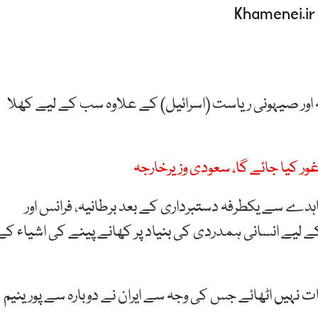
یکہ اور صیہونی ریاست (اسرائیل) کے علاوہ سب کے لیے کھلا
 غور کیا جائے گا، سعودی وزیرخارجہ
ہدے سے یکطرفہ دستبرداری کے بعد برطانیہ، فرانس اور
 کے لیے انسانی ہمدردی کی بنیاد پر کھانے پینے کی اشیاء کے
 نہیں اٹھائے جس کی وجہ سے ایران نے دوبارہ سے پورینیم