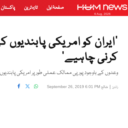
صفحۂ اول
تازہ ترین
پاکستان
6 Aug, 2026
‘ایران کو امریکی پابندیوں 
کرنی چاہیے’
وعدوں کے باوجود پورپی ممالک عملی طور پر امریکی پابندیوں پر
|
شائع
September 26, 2019 6:01 PM
رائٹرز