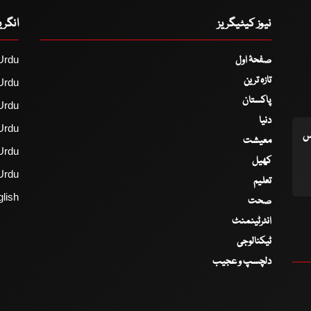
نیوز کیٹیگریز
انگر
صفحۂ اول
Urdu
تازہ ترین
Urdu
پاکستان
Urdu
دنیا
Urdu
اس
معیشت
Urdu
کھیل
Urdu
تعلیم
lish
صحت
انٹرٹینمنٹ
ٹیکنالوجی
دلچسپ و عجیب