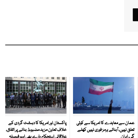
عمان سے معاہدے کا امریکا سے کوئی
پاکستان اور امریکا کا دہشت گردی کے
تعلق نہیں، آبنائے ہرمز فوری نہیں کھلے
خلاف تعاون مزید مضبوط بنانے پر اتفاق،
گی، ایران
علاقائی استحکام بارے بھی اہم فیصلہ