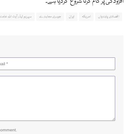
افزودگی پر کام کرنا شروع کردیا ہے۔
اقصادی پابندیاں
امریکہ
ایران
جوہری معاہدے
سپریم لیڈر آیت اللہ خامنہ
 comment.