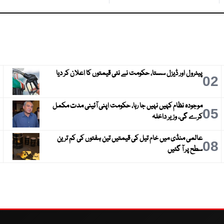
پیٹرول اور ڈیزل سستا، حکومت نے نئی قیمتوں کا اعلان کر دیا
3
02
موجودہ نظام کہیں نہیں جا رہا، حکومت اپنی آئینی مدت مکمل
6
05
کرے گی، وزیر داخلہ
عالمی منڈی میں خام تیل کی قیمتیں تین ہفتوں کی کم ترین
9
08
سطح پر آ گئیں