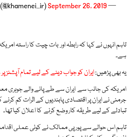
September 26, 2019
— Khamenei.ir (@khamenei_ir)
تاہم انہوں نے کہا کہ رابطہ اور بات چیت کا راستہ امر
ہے۔
یہ بھی پڑھیں:
ایران کو جواب دینے کے لیے تمام آپشنز پر
امریکہ کی جانب سے ایران سے طے پانے والے جوہری معا
جرمنی نے ایران پر اقتصادی پابندیوں کے اثرات کم کرنے
تبادلے کے لیے طریقہ کار وضع کرنے کا اعلان کیا تھا۔
تاہم اس حوالے سے پورپی ممالک نے کوئی عملی اقدامات