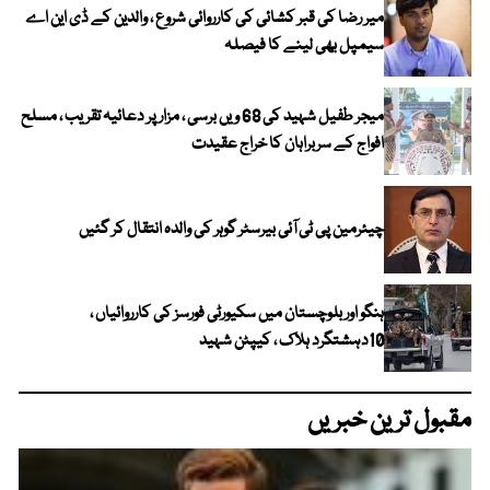
میر رضا کی قبر کشائی کی کارروائی شروع ، والدین کے ڈی این اے
سیمپل بھی لینے کا فیصلہ
میجر طفیل شہید کی 68 ویں برسی ، مزار پر دعائیہ تقریب ، مسلح
افواج کے سربراہان کا خراج عقیدت
چیئرمین پی ٹی آئی بیرسٹر گوہر کی والدہ انتقال کر گئیں
ہنگو اور بلوچستان میں سکیورٹی فورسز کی کارروائیاں ،
10دہشتگرد ہلاک ، کیپٹن شہید
مقبول ترین خبریں