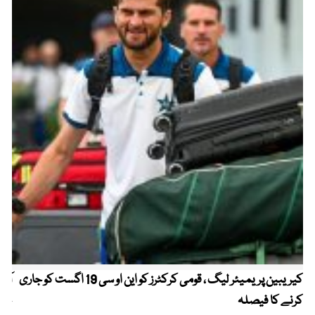
کیریبین پریمیئر لیگ ، قومی کرکٹرز کو این او سی 19 اگست کو جاری
آز
کرنے کا فیصلہ
چھی