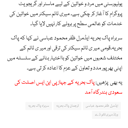
یونیورسٹی میں مرد و خواتین کے لیے ماسٹر اور گریجویٹ
پروگرام کا آغاز کر چکی ہے۔ میری ٹائم سیکٹر میں خواتین کی
خدمات کو عالمی سطح پر بروئے کار نہیں لایا گیا۔
سربراہ پاک بحریہ ایڈمرل ظفر محمود عباسی نے کہا کہ پاک
بحریہ،قومی میر ی ٹائم سیکٹر کی ترقی اور میر ی ٹائم کے
مختلف شعبوں میں خواتین کو بااختیار بنانے کے سلسلہ میں
اپنی بھر پور مدد و تعاون کے عزم کا اعادہ کر تی ہے۔
یہ بھی پڑھیں:
پاک بحریہ کے جہاز پی این ایس اصلت کی
سعودی بندرگاہ آمد
ایڈمرل ظفر محمود عباسی
ترجمان پاک بحریہ
سربراہ پاک بحریہ
ورلڈ میری ٹائم ڈے