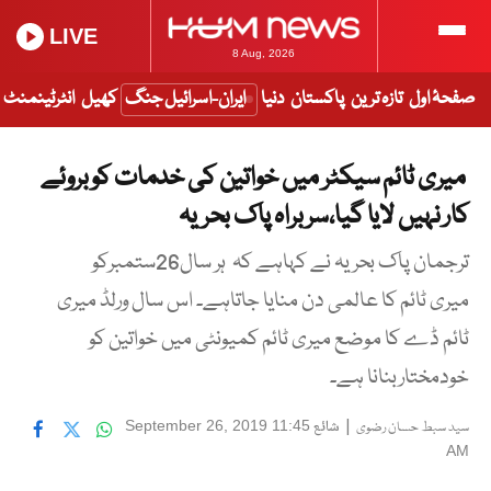
LIVE
8 Aug, 2026
صفحۂ اول
تازہ ترین
پاکستان
دنیا
ایران-اسرائیل جنگ
کھیل
انٹرٹینمنٹ
میری ٹائم سیکٹر میں خواتین کی خدمات کو بروئے
کار نہیں لایا گیا،سربراہ پاک بحریہ
ترجمان پاک بحریہ نے کہاہے کہ ہر سال26ستمبرکو
میری ٹائم کا عالمی دن منایا جاتاہے۔ اس سال ورلڈ میری
ٹائم ڈے کا موضع میری ٹائم کمیونٹی میں خواتین کو
خودمختاربنانا ہے۔
|
شائع
September 26, 2019 11:45
سید سبط حسان رضوی
AM