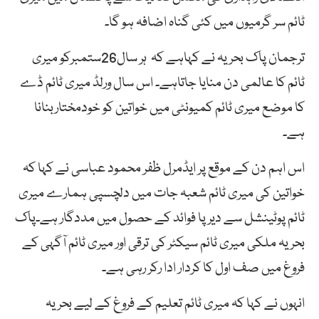
ٹائم سر گرمیوں میں کئی گناہ اضافہ ہو گا۔
ترجمان پاک بحریہ نے کہاہے کہ ہر سال26ستمبرکو میری
ٹائم کا عالمی دن منایا جاتاہے۔ اس سال ورلڈ میری ٹائم ڈے
کا موضع میری ٹائم کمیونٹی میں خواتین کو خودمختاربنانا
ہے۔
اس اہم دن کے موقع پر ایڈمرل ظفر محمود عباسی نے کہا کہ
خواتین کی میری ٹائم شعبہ جات میں دلچسپی ہمارے میری
ٹائم پوٹینشل سے دیر پا فوائد کے حصول میں مددگار ہے۔پاک
بحریہ ملکی میری ٹائم سیکٹر کی ترقی اور میری ٹائم آگہی کے
فروغ میں صف اول کا کردار ادا رکر رہی ہے۔
انہوں نے کہا کہ میری ٹائم تعلیم کے فروغ کے لیے بحریہ