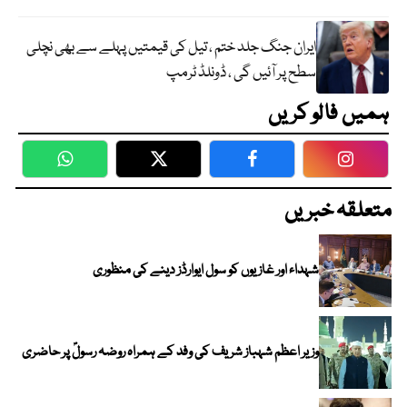
ایران جنگ جلد ختم ، تیل کی قیمتیں پہلے سے بھی نچلی
سطح پر آئیں گی ، ڈونلڈ ٹرمپ
ہمیں فالو کریں
WhatsApp
Twitter
Facebook
Faceboo
متعلقہ خبریں
شہداء اور غازیوں کو سول ایوارڈز دینے کی منظوری
وزیر اعظم شہباز شریف کی وفد کے ہمراہ روضہ رسولؐ پر حاضری