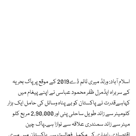
اسلام آباد: ورلڈ میری ٹائم ڈے2019 کے موقع پر پاک بحریہ
کے سربراہ ایڈمرل ظفر محمود عباسی نے اپنے پیغام میں
کہاہےقدرت نے پاکستان کو بے پناہ وسائل کی حامل ایک ہزار
کلومیٹر سے زائد طویل ساحلی پٹی اور 2,90,000 مربع کلو
میٹر سے زائد سمندری علاقہ سے نوازا ہے۔پاک چین
اقتصادی راہداری کی مکمل فعالیت سے پاکستان میں میری