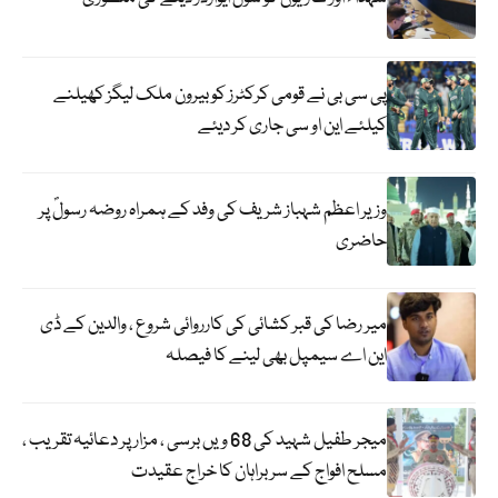
پی سی بی نے قومی کرکٹرز کو بیرون ملک لیگز کھیلنے
کیلئے این او سی جاری کر دیئے
وزیر اعظم شہباز شریف کی وفد کے ہمراہ روضہ رسولؐ پر
حاضری
میر رضا کی قبر کشائی کی کارروائی شروع ، والدین کے ڈی
این اے سیمپل بھی لینے کا فیصلہ
میجر طفیل شہید کی 68 ویں برسی ، مزار پر دعائیہ تقریب ،
مسلح افواج کے سربراہان کا خراج عقیدت