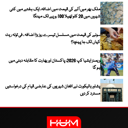
ملک بھر میں آٹے کی قیمت میں اضافہ، ایک ہفتے میں کئی
شہروں میں 20 کلو تھیلا 100 روپے تک مہنگا
سونے کی قیمت میں مسلسل تیسرے روز بڑا اضافہ ، فی تولہ ریٹ
کہاں تک جا پہنچا؟
ویمنز ایشیا کپ 2026، پاکستان اور بھارت کا مقابلہ دبئی میں
ہو گا
پشاور ہائیکورٹ نے افغان شہریوں کی عارضی قیام کی درخواستیں
مسترد کر دیں