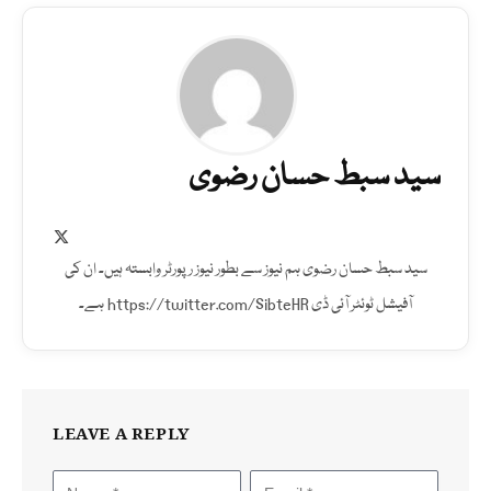
سید سبط حسان رضوی
X
(Twitter)
سید سبط حسان رضوی ہم نیوز سے بطور نیوز رپورٹر وابستہ ہیں۔ ان کی
آفیشل ٹوئٹر آئی ڈی https://twitter.com/SibteHR ہے۔
LEAVE A REPLY