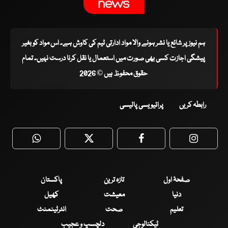
ہم نیوز پر شائع یا نشر ہونے والا مواد ادارتی ٹیم کی کاوش ہے۔ اس مواد کو بغیر
پیشگی اجازت کسی بھی صورت میں استعمال یا نقل کرنا درست نہیں۔ تمام
حقوق محفوظ ہیں © 2026
رابطہ کریں
پرائیویسی پالیسی
WhatsApp
Twitter
Facebook
Faceboo
صفحۂ اول
تازہ ترین
پاکستان
دنیا
معیشت
کھیل
تعلیم
صحت
انٹرٹینمنٹ
ٹیکنالوجی
دلچسپ و عجیب