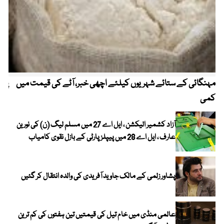
مہنگائی کے ستائے شہریوں کیلئے اچھی خبر، آٹے کی قیمت میں
پیٹ
کمی
آزاد کشمیر الیکشن ، ایل اے 27 میں مسلم لیگ (ن) کی نورین
عارف ، ایل اے 28 میں پیپلز پارٹی کے بازل نقوی کامیاب
پشاور زلمی کے مالک جاوید آفریدی کی والدہ انتقال کر گئیں
عالمی منڈی میں خام تیل کی قیمتیں تین ہفتوں کی کم ترین