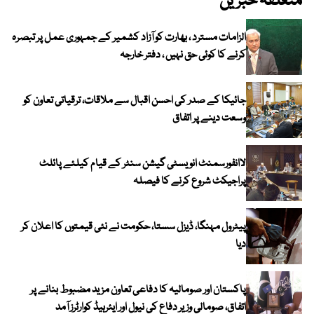
متعلقہ خبریں
الزامات مسترد ، بھارت کو آزاد کشمیر کے جمہوری عمل پر تبصرہ
کرنے کا کوئی حق نہیں ، دفتر خارجہ
جائیکا کے صدر کی احسن اقبال سے ملاقات، ترقیاتی تعاون کو
وسعت دینے پر اتفاق
لاانفورسمنٹ انویسٹی گیشن سنٹر کے قیام کیلئے پائلٹ
پراجیکٹ شروع کرنے کا فیصلہ
پیٹرول مہنگا، ڈیزل سستا، حکومت نے نئی قیمتوں کا اعلان کر
دیا
پاکستان اور صومالیہ کا دفاعی تعاون مزید مضبوط بنانے پر
اتفاق، صومالی وزیر دفاع کی نیول اور ایئرہیڈ کوارٹرز آمد