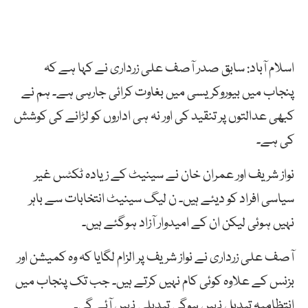
اسلام آباد: سابق صدر آصف علی زرداری نے کہا ہے کہ
پنجاب میں بیوروکریسی میں بغاوت کرائی جارہی ہے۔ ہم نے
کبھی عدالتوں پر تنقید کی اور نہ ہی اداروں کو لڑانے کی کوشش
کی ہے۔
نواز شریف اور عمران خان نے سینیٹ کے زیادہ ٹکٹس غیر
سیاسی افراد کو دیئے ہیں۔ ن لیگ سینیٹ انتخابات سے باہر
نہیں ہوئی لیکن ان کے امیدوار آزاد ہوگئے ہیں۔
آصف علی زرداری نے نواز شریف پر الزام لگایا کہ وہ کمیشن اور
بزنس کے علاوہ کوئی کام نہیں کرتے ہیں۔ جب تک پنجاب میں
انتظامیہ تبدیل نہیں ہوگی تبدیلی نہیں آئے گی۔