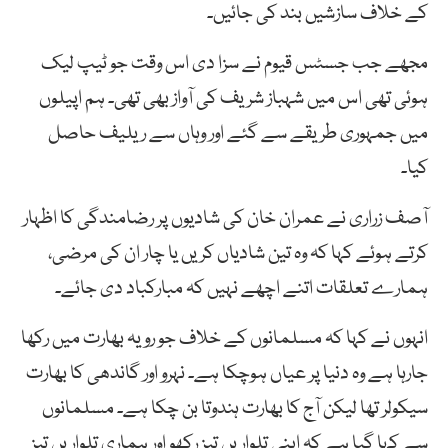
کے خلاف سازشیں بند کی جائیں۔
مجھے جب جسٹس قیوم نے سزا دی اس وقت جو ٹیپ لیک
ہوئی تھی اس میں شہباز شریف کی آواز بھی تھی۔ ہم اپیلوں
میں جمہوری طریقے سے گئے اور وہاں سے ریلیف حاصل
کیا۔
آصف زراری نے عمران خان کی شادیوں پر رضامندگی کا اظہار
کرتے ہوئے کہا کہ وہ تین شادیاں کریں یا چار ان کی مرضی،
ہمارے تعلقات اتنے اچھے نہیں کہ مبارکباد دی جائے۔
انہوں نے کہا کہ مسلمانوں کے خلاف جو رویہ بھارت میں رکھا
جارہا ہے وہ دنیا پر عیاں ہوچکا ہے۔ نہرو اور گاندھی کا بھارت
سیکولر تھا لیکن آج کا بھارت ہندوتا بن چکا ہے۔ مسلمانوں
سے کہا گیا ہے کہ اپنی تلواریں تیز رکھو اور ہماری تلواریں تیز