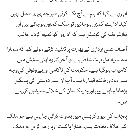
انہوں نے کہا کہ ہم نے آج تک کوئی غیر جمہوری عمل نہیں
کیا۔ ادارے کمزور ہوجائیں تو ملک کمزور ہوجاتے ہیں اور
نوازشریف کی کوشش ہے کہ اداروں کو کمزور کردیا جائے۔
آصف علی زرداری نے بھارت پر تنقید کرتے ہوئے کہا کہ ہمارا
ہمسایہ مل بہت شاطر ہے اور آخر کار وہ اپنی سازش میں
کامیاب ہوگیا ہے۔ حکومت کی ناکامی اور بے وقوفی کی وجہ
سے مودی فائدہ اٹھا رہا ہے۔ آپ ان سے دوستی کی پینگیں
بڑھانا چاہتے ہیں اور وہ پاکستان کے خلاف سازشیں کررہے
ہیں۔
پنجاب کی بیورو کریسی میں بغاوت کرائی جارہی ہے جو ملک
کے خلاف بغاوت ہے۔ خدارا پاکستان پر رحم کریں اور ملک