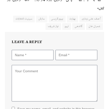
ہیں۔
آصف علی زرداری
بھارت
بیوروکریسی
سازش
سینیٹ انتخابات
عمران خان
گاندھی
نہرو
نواز شریف
LEAVE A REPLY
Save my name, email, and website in this browser