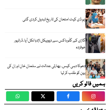
ایم ڈی کیٹ امتحان کی تاریخ تبدیل کردی گئی
گاڑی کے گلَو باکس سے دیوہیکل اژدہا نکل آیا، ڈرائیور
خوفزدہ
دھوکا دہی کیس ، بھارتی عدالت نے سلمان خان اور ان کی
بہن کو طلب کر لیا
ہمیں فالو کریں
WhatsApp
Twitter
Facebook
Faceboo