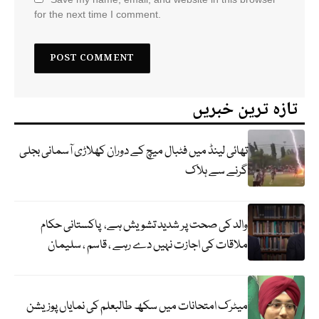
for the next time I comment.
تازہ ترین خبریں
تھائی لینڈ میں فٹبال میچ کے دوران کھلاڑی آسمانی بجلی
گرنے سے ہلاک
والد کی صحت پر شدید تشویش ہے، پاکستانی حکام
ملاقات کی اجازت نہیں دے رہے ، قاسم ، سلیمان
میٹرک امتحانات میں سکھ طالبعلم کی نمایاں پوزیشن