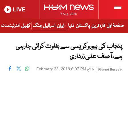
LIVE
6 Aug, 2026
صفحۂ اول
تازہ ترین
پاکستان
دنیا
ایران-اسرائیل جنگ
کھیل
انٹرٹینمنٹ
پنجاب کی بیوروکریسی سے بغاوت کرائی جارہی
ہے، آصف علی زرداری
|
شائع
February 23, 2018 6:07 PM
Ahmed Hussain