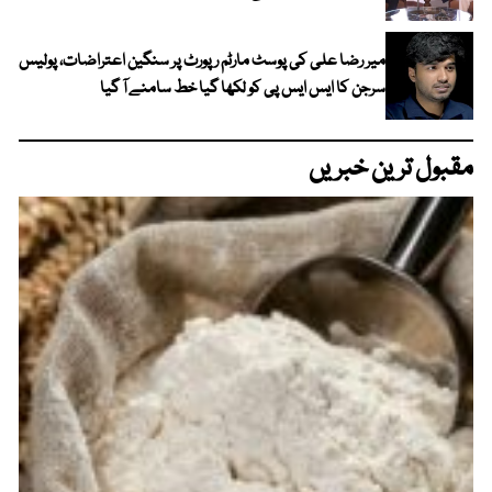
میر رضا علی کی پوسٹ مارٹم رپورٹ پر سنگین اعتراضات، پولیس
سرجن کا ایس ایس پی کو لکھا گیا خط سامنے آ گیا
مقبول ترین خبریں