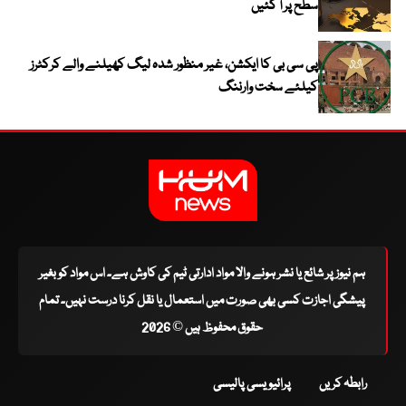
سطح پر آ گئیں
پی سی بی کا ایکشن، غیر منظور شدہ لیگ کھیلنے والے کرکٹرز
کیلئے سخت وارننگ
ہم نیوز پر شائع یا نشر ہونے والا مواد ادارتی ٹیم کی کاوش ہے۔ اس مواد کو بغیر
پیشگی اجازت کسی بھی صورت میں استعمال یا نقل کرنا درست نہیں۔ تمام
حقوق محفوظ ہیں © 2026
رابطہ کریں
پرائیویسی پالیسی