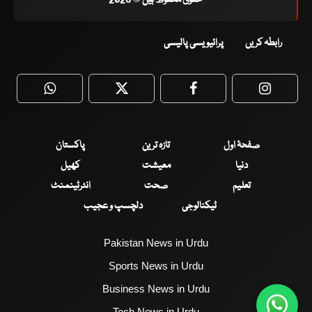
رابطہ کریں
پرائیویسی پالیسی
WhatsApp
Twitter
Facebook
Faceboo
صفحۂ اول
تازہ ترین
پاکستان
دنیا
معیشت
کھیل
تعلیم
صحت
انٹرٹینمنٹ
ٹیکنالوجی
دلچسپ و عجیب
Pakistan News in Urdu
Sports News in Urdu
Business News in Urdu
Tech News in Urdu