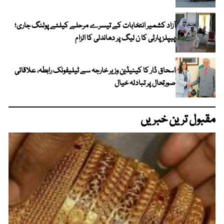
آزاد کشمیر انتخابات کے تیسرے مرحلے کیلئے پولنگ جاری؛
پیپلز پارٹی کا ن لیگ پر دھاندلی کا الزام
اسحاق ڈار کا کینیڈین وزیر خارجہ سے ٹیلیفونک رابطہ، علاقائی
صورتحال پر تبادلہ خیال
مقبول ترین خبریں