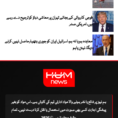
فوجی کارروائی کے بجائے تہران پر معاشی دباؤ کو ترجیح دے رہے
ہیں، امریکی صدر
معاہدہ ہو یا نہ ہو، اسرائیل ایران کو جوہری ہتھیارحاصل نہیں کرنے
دیگا، نیتن یاہو
ہم نیوز پر شائع یا نشر ہونے والا مواد ادارتی ٹیم کی کاوش ہے۔ اس مواد کو بغیر
پیشگی اجازت کسی بھی صورت میں استعمال یا نقل کرنا درست نہیں۔ تمام
حقوق محفوظ ہیں © 2026