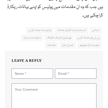
ہیں جب کہ وہ ان مقدمات میں پولیس کو اپنے بیانات ریکارڈ
کراچکے ہیں۔
استثنیٰ
انسداد دہشت گردی عدالت
پارلیمنٹ حملہ کیس
پی ٹی وی حملہ کیس
چیئرمین تحریک انصاف
درخواست مسترد
عصمت اللہ جونیجو
عمران خان
مقدمات
LEAVE A REPLY