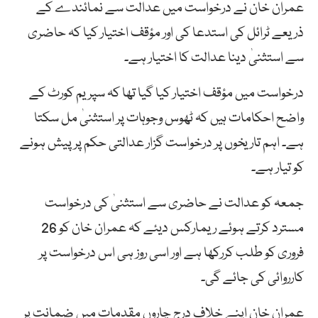
عمران خان نے درخواست میں عدالت سے نمائندے کے
ذریعے ٹرائل کی استدعا کی اور مؤقف اختیار کیا کہ حاضری
سے استثنیٰ دینا عدالت کا اختیار ہے۔
درخواست میں مؤقف اختیار کیا گیا تھا کہ سپریم کورٹ کے
واضح احکامات ہیں کہ ٹھوس وجوہات پر استثنیٰ مل سکتا
ہے۔ اہم تاریخوں پر درخواست گزار عدالتی حکم پر پیش ہونے
کو تیار ہے۔
جمعہ کو عدالت نے حاضری سے استثنیٰ کی درخواست
مسترد کرتے ہوئے ریمارکس دیئے کہ عمران خان کو 26
فروری کو طلب کررکھا ہے اور اسی روز ہی اس درخواست پر
کارروائی کی جائے گی۔
عمران خان اپنے خلاف درج چاروں مقدمات میں ضمانت پر