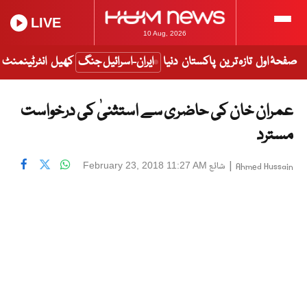
LIVE
10 Aug, 2026
صفحۂ اول
تازہ ترین
پاکستان
دنیا
ایران-اسرائیل جنگ
کھیل
انٹرٹینمنٹ
عمران خان کی حاضری سے استثنیٰ کی درخواست
مسترد
|
شائع
February 23, 2018 11:27 AM
Ahmed Hussain