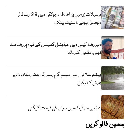
ترسیلات زر میں بڑا اضافہ ، جولائی میں 3.6 ارب ڈالر
موصول ہوئے ، اسٹیٹ بینک
میر رضا کیس میں جوڈیشل کمیشن کے قیام پر رضامند
نہیں، مقتول کے والد
بیشتر علاقوں میں موسم گرم رہے گا ، بعض مقامات پر
بارش کا امکان
عالمی مارکیٹ میں سونے کی قیمت گر گئی
ہمیں فالو کریں