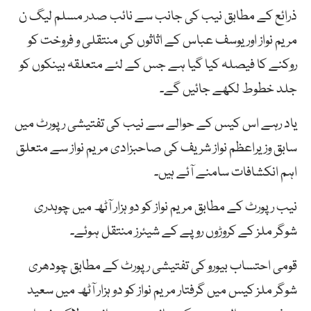
ذرائع کے مطابق نیب کی جانب سے نائب صدر مسلم لیگ ن
مریم نواز اور یوسف عباس کے اثاثوں کی منتقلی و فروخت کو
روکنے کا فیصلہ کیا گیا ہے جس کے لئے متعلقہ بینکوں کو
جلد خطوط لکھے جائیں گے۔
یاد رہے اس کیس کے حوالے سے نیب کی تفتیشی رپورٹ میں
سابق وزیراعظم نواز شریف کی صاحبزادی مریم نواز سے متعلق
اہم انکشافات سامنے آئے ہیں۔
نیب رپورٹ کے مطابق مریم نواز کو دو ہزار آٹھ میں چوہدری
شوگر ملز کے کروڑوں روپے کے شیئرز منتقل ہوئے۔
قومی احتساب بیورو کی تفتیشی رپورٹ کے مطابق چودھری
شوگر ملز کیس میں گرفتار مریم نواز کو دو ہزار آٹھ میں سعید