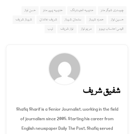
چوہدری شوگر ملز
حدیبیہ انجینئرنگ
حدیبیہ پیپر ملز
حسن نواز
حسین نواز
حمزہ شہباز
سلمان شہباز
شریف خاندان
شہباز شریف
قومی احتساب بیورو
مریم نواز
نواز شریف
نیب
شفیق شریف
Shafiq Sharif is a Senior Journalist, working in the field
of journalism since 2005. Starting his career from
English newspaper Daily The Post, Shafiq served