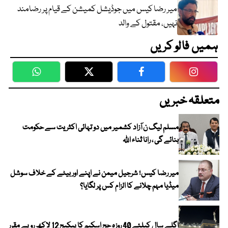
میر رضا کیس میں جوڈیشل کمیشن کے قیام پر رضامند
نہیں، مقتول کے والد
ہمیں فالو کریں
WhatsApp
Twitter
Facebook
Faceboo
متعلقہ خبریں
مسلم لیگ ن آزاد کشمیر میں دو تہائی اکثریت سے حکومت
بنائے گی ، رانا ثناء اللہ
میر رضا کیس؛ شرجیل میمن نے اپنے اور بیٹے کے خلاف سوشل
میڈیا مہم چلانے کا الزام کس پر لگایا؟
اگلے سال کیلئے 40 روزہ حج اسکیم کا پیکیج 12 لاکھ روپے مقرر