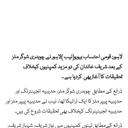
لاہور: قومی احتساب بیورو(نیب )لاہور نے چوہدری شوگر ملز
کے بعد شریف خاندان کی دو مزید کمپنیوں کیخلاف
تحقیقات کا آغازبھی کردیا ہے ۔
ذرائع کے مطابق چوہدری شوگر ملز، حدیبیہ انجینئرنگ اور
حدیبیہ پیپر ملز کا ایک ٹرائیکا تھا۔ نیب نے حدیبیہ پیپر ملز اور
حدیبیہ انجینیئرنگ کیخلاف بھی تحقیقات شروع کی ہیں۔
ذرائع کےمطابق تینوں کمپنیوں میں نواز شریف، شہباز شریف،