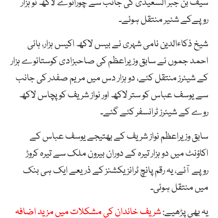
سیف بن جبر السعیدی کی جانب سے چورانوے لاکھ نو ہزار
روپےکے شئیر منتقل ہوئے۔
شیخ ذکاءالدین نامی شہری نے بیس لاکھ اکیس ہزار، ہانی
احمد جموں نے سابق وزیراعظم کی صاحبزادی کوستانوے ہزار
کے شیئرز منتقل کئے، دو ہزار دس میں مریم صفدر کی جانب
سے یوسف عباس کو ستر لاکھ اور نواز شریف کو پچاس لاکھ
روے کے شیئرز ٹرانسفر کئے گئے۔
سابق وزیراعظم نواز شریف کے بھتیجے یوسف عباس کے
اکاؤنٹ میں دو ہزار تیرہ کے دوران بیرون ملک سے تیرہ کروڑ
روپے آئے، یہ رقم پانچ ٹرانزیکشنز کے ذریعے ایک ہی بنک
میں منتقل ہوئی۔
یہ بھی پڑھیے:
شریف خاندان کی مشکلات میں مزید اضافہ