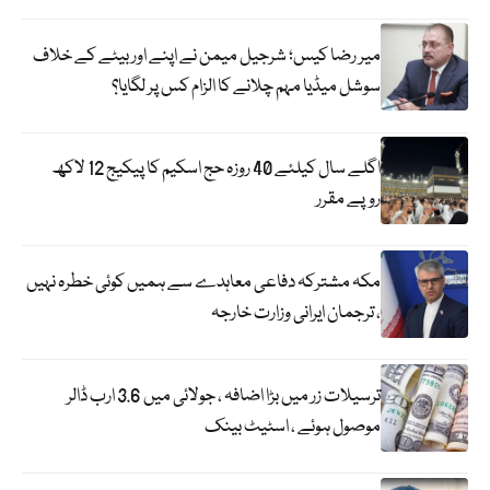
میر رضا کیس؛ شرجیل میمن نے اپنے اور بیٹے کے خلاف
سوشل میڈیا مہم چلانے کا الزام کس پر لگایا؟
اگلے سال کیلئے 40 روزہ حج اسکیم کا پیکیج 12 لاکھ
روپے مقرر
مکہ مشترکہ دفاعی معاہدے سے ہمیں کوئی خطرہ نہیں
، ترجمان ایرانی وزارت خارجہ
ترسیلات زر میں بڑا اضافہ ، جولائی میں 3.6 ارب ڈالر
موصول ہوئے ، اسٹیٹ بینک