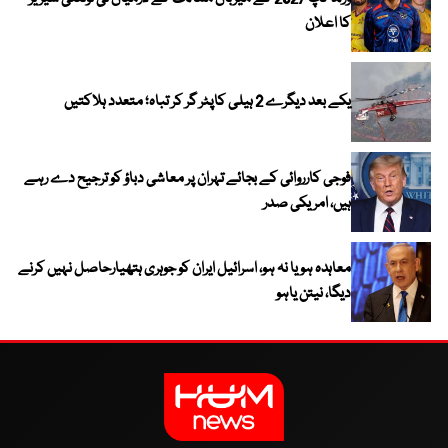
کا اعلان
یکے بعد دیگرے 2 ہیلی کاپٹر گر کر تباہ؛ متعدد ہلاکتیں
فوجی کارروائی کے بجائے تہران پر معاشی دباؤ کو ترجیح دے رہے
ہیں، امریکی صدر
معاہدہ ہو یا نہ ہو، اسرائیل ایران کو جوہری ہتھیارحاصل نہیں کرنے
دیگا، نیتن یاہو