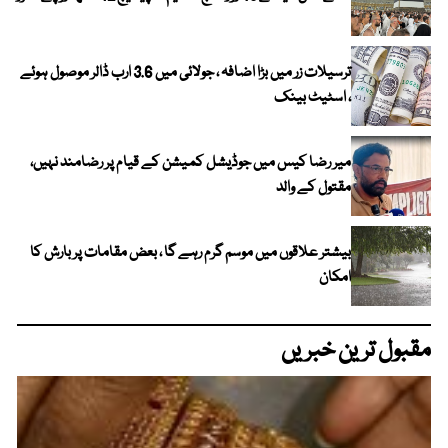
ترسیلات زر میں بڑا اضافہ ، جولائی میں 3.6 ارب ڈالر موصول ہوئے
، اسٹیٹ بینک
میر رضا کیس میں جوڈیشل کمیشن کے قیام پر رضامند نہیں،
مقتول کے والد
بیشتر علاقوں میں موسم گرم رہے گا ، بعض مقامات پر بارش کا
امکان
مقبول ترین خبریں