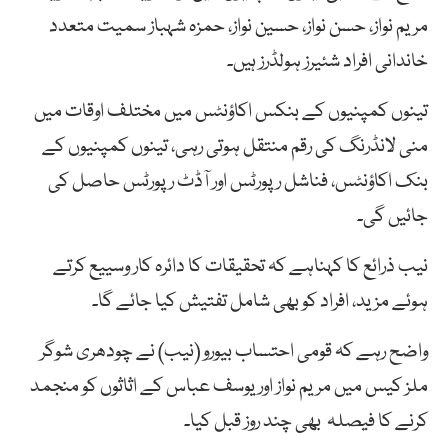
مریم نواز، حسن نواز، حسین نواز، حمزہ شہباز سمیت متعدد
خاندانی افراد شئیرز ہولڈرز ہیں۔
تینوں کمپنیوں کے بنکس اکاؤنٹس میں مختلف اوقات میں
منی لانڈرنگ کی رقم منتقل ہوتی رہی، تینوں کمپنیوں کے
بنک اکاؤنٹس، فناشل رپورٹس اور آڈٹ رپورٹس حاصل کی
جائیں گی۔
نیب ذرائع کا کہناہے کہ تحقیقات کا دائرہ کار وسییع کرتے
ہوئے مزید، افراد کو بھی شامل تفتیش کیا جائے گا۔
واضح رہے کہ قومی احتساب بیورو (نیب) نے چودھری شوگر
ملز کیس میں مریم نواز اور یوسف عباس کے اثاثوں کو منجمد
کرنے کا فیصلہ بھی چند روز قبل کیا۔