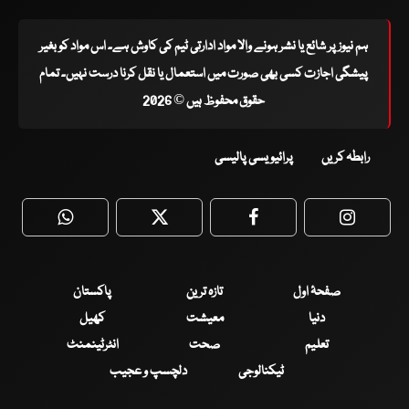
ہم نیوز پر شائع یا نشر ہونے والا مواد ادارتی ٹیم کی کاوش ہے۔ اس مواد کو بغیر
پیشگی اجازت کسی بھی صورت میں استعمال یا نقل کرنا درست نہیں۔ تمام
حقوق محفوظ ہیں © 2026
رابطہ کریں
پرائیویسی پالیسی
WhatsApp
Twitter
Facebook
Faceboo
صفحۂ اول
تازہ ترین
پاکستان
دنیا
معیشت
کھیل
تعلیم
صحت
انٹرٹینمنٹ
ٹیکنالوجی
دلچسپ و عجیب