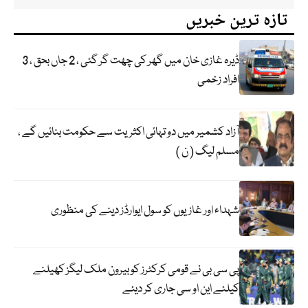
تازہ ترین خبریں
ڈیرہ غازی خان میں گھر کی چھت گر گئی ، 2 جاں بحق ، 3
افراد زخمی
آزاد کشمیر میں دو تہائی اکثریت سے حکومت بنائیں گے ،
مسلم لیگ ( ن )
شہداء اور غازیوں کو سول ایوارڈز دینے کی منظوری
پی سی بی نے قومی کرکٹرز کو بیرون ملک لیگز کھیلنے
کیلئے این او سی جاری کر دیئے