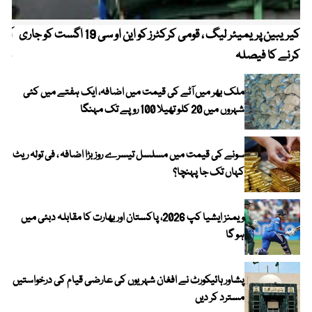
کیریبین پریمیئر لیگ ، قومی کرکٹرز کو این او سی 19 اگست کو جاری
آز
کرنے کا فیصلہ
چھی
ملک بھر میں آٹے کی قیمت میں اضافہ، ایک ہفتے میں کئی
شہروں میں 20 کلو تھیلا 100 روپے تک مہنگا
سونے کی قیمت میں مسلسل تیسرے روز بڑا اضافہ ، فی تولہ ریٹ
کہاں تک جا پہنچا؟
ویمنز ایشیا کپ 2026، پاکستان اور بھارت کا مقابلہ دبئی میں
ہو گا
پشاور ہائیکورٹ نے افغان شہریوں کی عارضی قیام کی درخواستیں
مسترد کر دیں