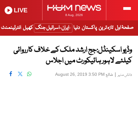
LIVE
8 Aug, 2026
صفحۂ اول
تازہ ترین
پاکستان
دنیا
ایران-اسرائیل جنگ
کھیل
انٹرٹینمنٹ
وڈیو اسکینڈل:جج ارشد ملک کے خلاف کارروائی
کیلئے لاہور ہائیکورٹ میں اجلاس
|
شائع
August 26, 2019 3:50 PM
دانش منیر