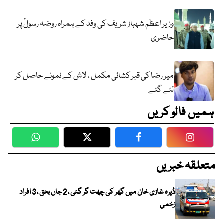
وزیر اعظم شہباز شریف کی وفد کے ہمراہ روضہ رسولؐ پر
حاضری
میر رضا کی قبر کشائی مکمل ، لاش کے نمونے حاصل کر
لئے گئے
ہمیں فالو کریں
WhatsApp
Twitter
Facebook
Faceboo
متعلقہ خبریں
ڈیرہ غازی خان میں گھر کی چھت گر گئی ، 2 جاں بحق ، 3 افراد
زخمی