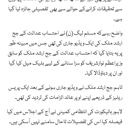
سے تحقیقات کرانےکے حوالے سے بھی تفصیلی جائزہ لیا گیا
ہے۔
واضح رہےکہ مسلم لیگ (ن) نے احتساب عدالت کے جج
ارشد ملک کی ایک ویڈیو جاری کی تھی جس میں مبینہ طور
پر یہ بتایا گیا کہ احتساب عدالت کے جج ارشد ملک کو سابق
وزیراعظم نوازشریف کو سزا سنانے کے لیے بلیک میل کیا گیا
اور ان پر دباؤڈالا گیا۔
تاہم جج ارشد ملک نے ویڈیو جاری ہونے کے بعد ایک پریس
ریلیز کے ذریعے اپنے اوپر عائد الزامات کی تردید کی تھی۔
لاہور ہائیکورٹ کی انتظامی کمیٹی نے آج کے اجلاس میں کیا
فیصلہ کیا اس کی تفصیلات تاحال سامنے نہیں آسکی ہیں۔