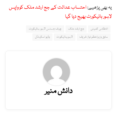
یہ بھی پڑھیے:
احتساب عدالت کے جج ارشد ملک کو واپس
لاہور ہائیکورٹ بھیج دیا گیا
انتظامی کمیٹی
جج ارشد ملک
چیف جسٹس لاہور ہائیکورٹ
سابق وزیراعظم نواز شریف
لاہورہائیکورٹ
وڈیو اسکینڈل
دانش منیر