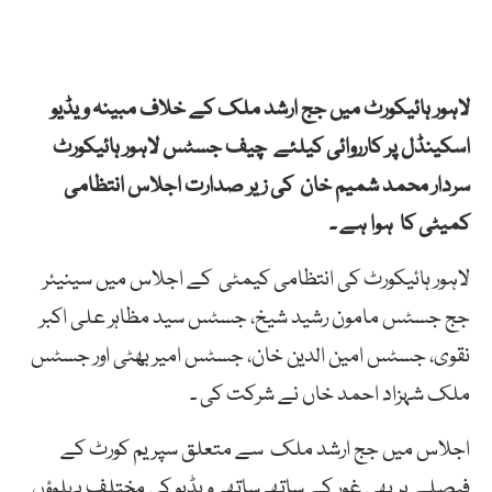
لاہور ہائیکورٹ میں جج ارشد ملک کے خلاف مبینہ ویڈیو
اسکینڈل پر کارروائی کیلئے چیف جسٹس لاہور ہائیکورٹ
سردار محمد شمیم خان کی زیر صدارت اجلاس انتظامی
کمیٹی کا ہوا ہے ۔
لاہور ہائیکورٹ کی انتظامی کیمٹی کے اجلاس میں سینیئر
جج جسٹس مامون رشید شیخ، جسٹس سید مظاہر علی اکبر
نقوی، جسٹس امین الدین خان، جسٹس امیر بھٹی اور جسٹس
ملک شہزاد احمد خاں نے شرکت کی ۔
اجلاس میں جج ارشد ملک سے متعلق سپریم کورٹ کے
فیصلے پر بھی غور کے ساتھ ساتھ ویڈیو کی مختلف پہلوؤں