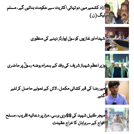
آزاد کشمیر میں دو تہائی اکثریت سے حکومت بنائیں گے ، مسلم
لیگ ( ن )
شہداء اور غازیوں کو سول ایوارڈز دینے کی منظوری
وزیر اعظم شہباز شریف کی وفد کے ہمراہ روضہ رسولؐ پر حاضری
میر رضا کی قبر کشائی مکمل ، لاش کے نمونے حاصل کر لئے
گئے
میجر طفیل شہید کی 68 ویں برسی ، مزار پر دعائیہ تقریب ، مسلح
افواج کے سربراہان کا خراج عقیدت