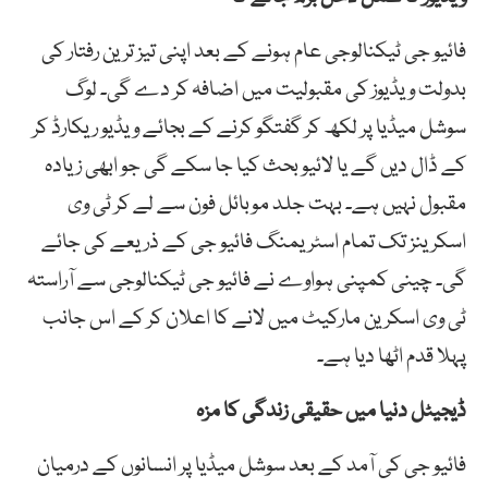
فائیو جی ٹیکنالوجی عام ہونے کے بعد اپنی تیز ترین رفتار کی
بدولت ویڈیوز کی مقبولیت میں اضافہ کر دے گی۔ لوگ
سوشل میڈیا پر لکھ کر گفتگو کرنے کے بجائے ویڈیو ریکارڈ کر
کے ڈال دیں گے یا لائیو بحث کیا جا سکے گی جو ابھی زیادہ
مقبول نہیں ہے۔ بہت جلد موبائل فون سے لے کر ٹی وی
اسکرینز تک تمام اسٹریمنگ فائیو جی کے ذریعے کی جائے
گی۔ چینی کمپنی ہواوے نے فائیو جی ٹیکنالوجی سے آراستہ
ٹی وی اسکرین مارکیٹ میں لانے کا اعلان کر کے اس جانب
پہلا قدم اٹھا دیا ہے۔
ڈیجیٹل دنیا میں حقیقی زندگی کا مزہ
فائیو جی کی آمد کے بعد سوشل میڈیا پر انسانوں کے درمیان