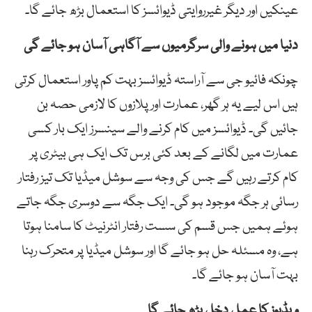
عینکیں اور دیگر غیرروایتی ڈیوائسز کا استعمال بڑھ جائے گا۔
دنیا میں ہونے والی سرگرمیوں سے آگاہی آسان ہو جائے گی
چونکہ فائیو جی سے آراستہ ڈیوائسز بہت کم پاور استعمال کرتی
ہیں اس لیے یہ ہر گھر، عمارت اور پلازوں کا لازمی حصہ بن
جائیں گی۔ ڈیوائسز میں کام کرنے والے سینسرز ایک بار کسی
عمارت میں لگانے کے بعد کئی برس تک ایک ہی بیٹری پر
کام کرتے رہیں گے جس کی وجہ سے سوشل میڈیا تک تیز رفتار
رسائی ہر جگہ موجود ہو گی۔ ایک جگہ سے دوسری جگہ جاتے
ہوئے ہمیں جس قسم کی سست رفتار انٹرنیٹ کا سامنا ہوتا
ہے، وہ مسئلہ حل ہو جائے گا اور سوشل میڈیا پر متحرک رہنا
بہت آسان ہو جائے گا۔
ویڈیوز کا عمل دخل بڑھ جائے گا