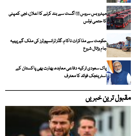
میٹرو بس سروس 11 اگست سے بند کرنے کا اعلان، نجی کمپنی
کا حتمی نوٹس
حکومت سے مذاکرات ناکام، گڈز ٹرانسپورٹرز کی ملک گیر پہیہ
جام ہڑتال شروع
پاک سعودی ترکیہ دفاعی معاہدہ، بھارت بھی پاکستان کے
اسٹریٹجک فوائد کا معترف
مقبول ترین خبریں