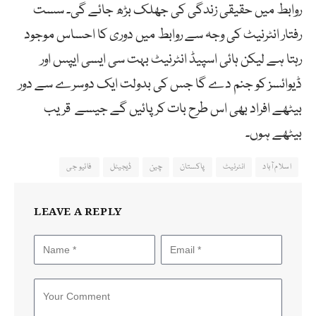
روابط میں حقیقی زندگی کی جھلک بڑھ جائے گی۔ سست
رفتار انٹرنیٹ کی وجہ سے روابط میں دوری کا احساس موجود
رہتا ہے لیکن ہائی اسپیڈ انٹرنیٹ بہت سی ایسی ایپس اور
ڈیوائسز کو جنم دے گا جس کی بدولت ایک دوسرے سے دور
بیٹھے افراد بھی اس طرح بات کر پائیں گے جیسے قریب
بیٹھے ہوں۔
اسلام آباد
انٹرنیٹ
پاکستان
چین
ڈیجیٹل
فائیو جی
LEAVE A REPLY