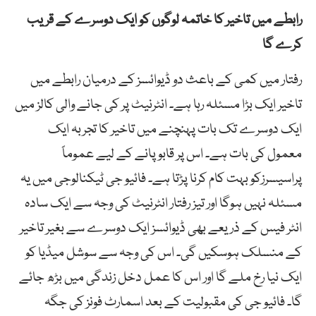
رابطے میں تاخیر کا خاتمہ لوگوں کو ایک دوسرے کے قریب
کرے گا
رفتار میں کمی کے باعث دو ڈیوائسز کے درمیان رابطے میں
تاخیر ایک بڑا مسئلہ رہا ہے۔ انٹرنیٹ پر کی جانے والی کالز میں
ایک دوسرے تک بات پہنچنے میں تاخیر کا تجربہ ایک
معمول کی بات ہے۔ اس پر قابو پانے کے لیے عموماً
پراسیسرزکو بہت کام کرنا پڑتا ہے۔ فائیو جی ٹیکنالوجی میں یہ
مسئلہ نہیں ہوگا اور تیز رفتار انٹرنیٹ کی وجہ سے ایک سادہ
انٹر فیس کے ذریعے بھی ڈیوائسز ایک دوسرے سے بغیر تاخیر
کے منسلک ہوسکیں گی۔ اس کی وجہ سے سوشل میڈیا کو
ایک نیا رخ ملے گا اور اس کا عمل دخل زندگی میں بڑھ جائے
گا۔ فائیو جی کی مقبولیت کے بعد اسمارٹ فونز کی جگہ