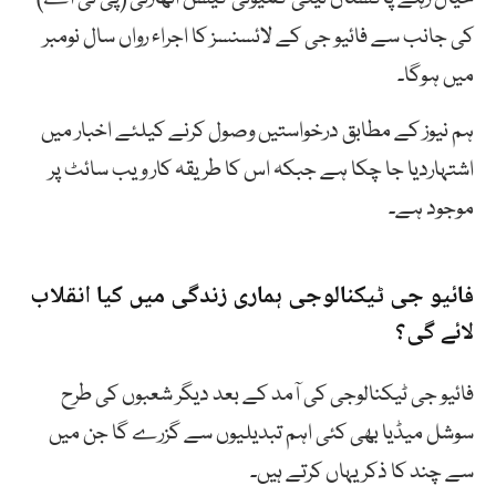
کی جانب سے فائیو جی کے لائسنسز کا اجراء رواں سال نومبر
میں ہوگا۔
ہم نیوز کے مطابق درخواستیں وصول کرنے کیلئے اخبار میں
اشتہاردیا جا چکا ہے جبکہ اس کا طریقہ کار ویب سائٹ پر
موجود ہے۔
فائیو جی ٹیکنالوجی ہماری زندگی میں کیا انقلاب
لائے گی؟
فائیو جی ٹیکنالوجی کی آمد کے بعد دیگر شعبوں کی طرح
سوشل میڈیا بھی کئی اہم تبدیلیوں سے گزرے گا جن میں
سے چند کا ذکر یہاں کرتے ہیں۔