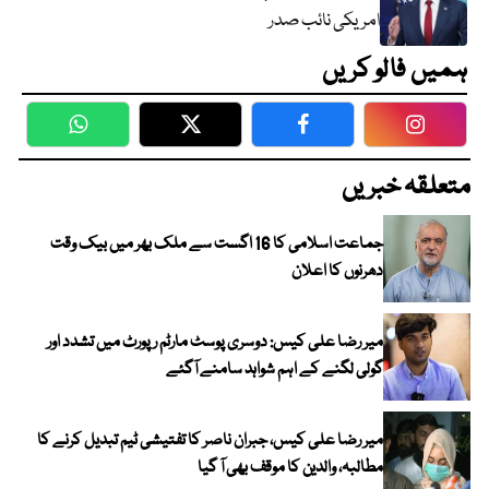
امریکی نائب صدر
ہمیں فالو کریں
WhatsApp
Twitter
Facebook
Faceboo
متعلقہ خبریں
جماعت اسلامی کا 16 اگست سے ملک بھر میں بیک وقت
دھرنوں کا اعلان
میر رضا علی کیس: دوسری پوسٹ مارٹم رپورٹ میں تشدد اور
گولی لگنے کے اہم شواہد سامنے آگئے
میر رضا علی کیس، جبران ناصر کا تفتیشی ٹیم تبدیل کرنے کا
مطالبہ، والدین کا موقف بھی آ گیا