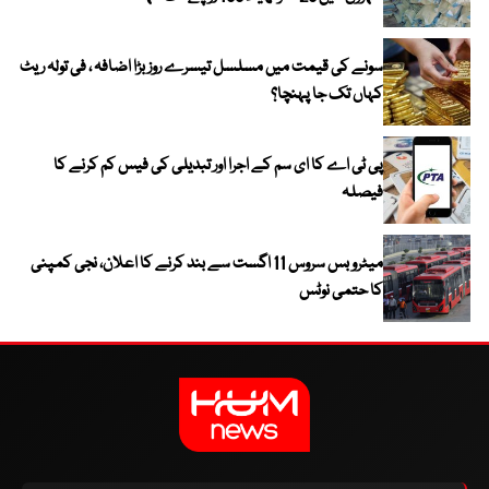
سونے کی قیمت میں مسلسل تیسرے روز بڑا اضافہ ، فی تولہ ریٹ
کہاں تک جا پہنچا؟
پی ٹی اے کا ای سم کے اجرا اور تبدیلی کی فیس کم کرنے کا
فیصلہ
میٹرو بس سروس 11 اگست سے بند کرنے کا اعلان، نجی کمپنی
کا حتمی نوٹس