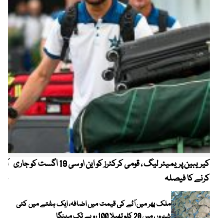
کیریبین پریمیئر لیگ ، قومی کرکٹرز کو این او سی 19 اگست کو جاری
آز
کرنے کا فیصلہ
چھی
ملک بھر میں آٹے کی قیمت میں اضافہ، ایک ہفتے میں کئی
شہروں میں 20 کلو تھیلا 100 روپے تک مہنگا