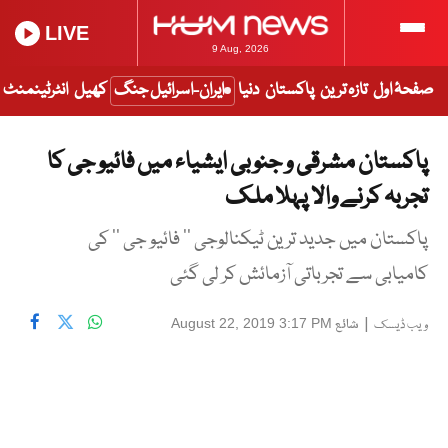
LIVE
9 Aug, 2026
صفحۂ اول
تازہ ترین
پاکستان
دنیا
ایران-اسرائیل جنگ
کھیل
انٹرٹینمنٹ
پاکستان مشرقی و جنوبی ایشیاء میں فائیو جی کا
تجربہ کرنے والا پہلا ملک
پاکستان میں جدید ترین ٹیکنالوجی ’’ فائیو جی ‘‘ کی
کامیابی سے تجرباتی آزمائش کر لی گئی
|
شائع
August 22, 2019 3:17 PM
ویب ڈیسک