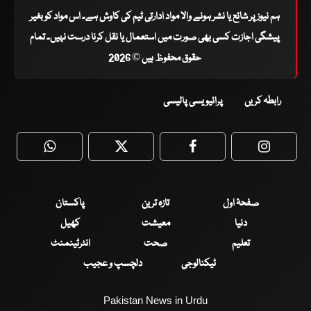
ہم نیوز پر شائع یا نشر ہونے والا مواد ادارتی ٹیم کی کاوش ہے۔ اس مواد کو بغیر
پیشگی اجازت کسی بھی صورت میں استعمال یا نقل کرنا درست نہیں۔ تمام
حقوق محفوظ ہیں © 2026
رابطہ کریں
پرائیویسی پالیسی
WhatsApp
Twitter
Facebook
Faceboo
صفحۂ اول
تازہ ترین
پاکستان
دنیا
معیشت
کھیل
تعلیم
صحت
انٹرٹینمنٹ
ٹیکنالوجی
دلچسپ و عجیب
Pakistan News in Urdu