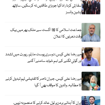
سفارتی کردار اداکیا جو بڑی طاقتیں نہ کرسکیں، ساؤتھ
ایشین وائسز
جماعت اسلامی کا 16 اگست سے ملک بھر میں بیک
وقت دھرنوں کا اعلان
میر رضا علی کیس: دوسری پوسٹ مارٹم رپورٹ میں تشدد
اور گولی لگنے کے اہم شواہد سامنے آگئے
میر رضا علی کیس، جبران ناصر کا تفتیشی ٹیم تبدیل کرنے
کا مطالبہ، والدین کا موقف بھی آ گیا
ایران کا آبنائے ہرمز پر ٹول عائد کرنے کا منصوبہ نہیں،